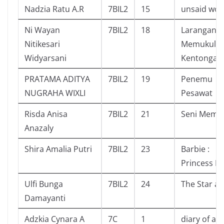
Nadzia Ratu A.R
7BIL2
15
unsaid wor
Ni Wayan
7BIL2
18
Larangan
Nitikesari
Memukul
Widyarsani
Kentongan
PRATAMA ADITYA
7BIL2
19
Penemu
NUGRAHA WIXLI
Pesawat
Risda Anisa
7BIL2
21
Seni Mema
Anazaly
Shira Amalia Putri
7BIL2
23
Barbie :
Princess P
Ulfi Bunga
7BIL2
24
The Star an
Damayanti
Adzkia Cynara A
7C
1
diary of a