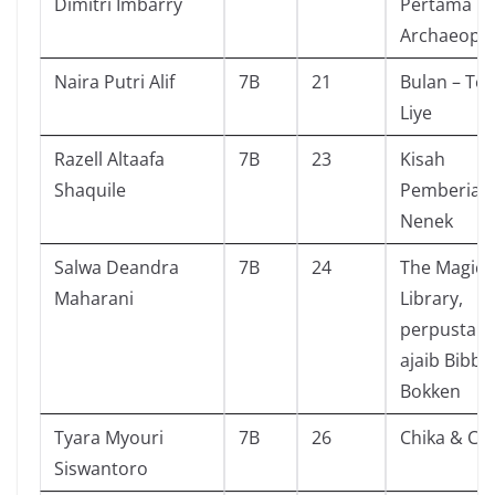
Dimitri Imbarry
Pertama
Archaeopte
Naira Putri Alif
7B
21
Bulan – Ter
Liye
Razell Altaafa
7B
23
Kisah
Shaquile
Pemberian
Nenek
Salwa Deandra
7B
24
The Magic
Maharani
Library,
perpustak
ajaib Bibbi
Bokken
Tyara Myouri
7B
26
Chika & Ch
Siswantoro