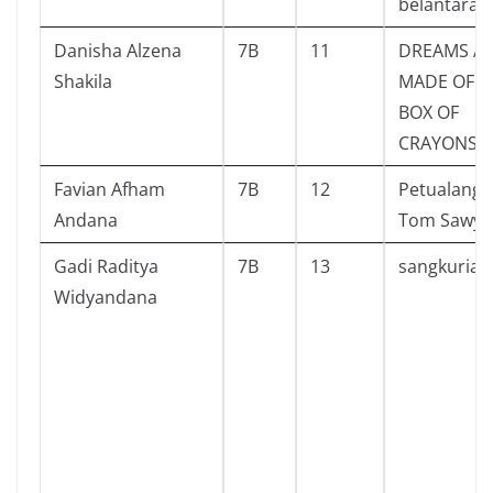
belantara
Danisha Alzena
7B
11
DREAMS A
Shakila
MADE OF A
BOX OF
CRAYONS
Favian Afham
7B
12
Petualang
Andana
Tom Sawye
Gadi Raditya
7B
13
sangkurian
Widyandana