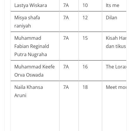
Lastya Wiskara
7A
10
Its me
Misya shafa
7A
12
Dilan
raniyah
Muhammad
7A
15
Kisah Hari
Fabian Reginald
dan tikus
Putra Nugraha
Muhammad Keefe
7A
16
The Lorax
Orva Oswada
Naila Khansa
7A
18
Meet mom
Aruni