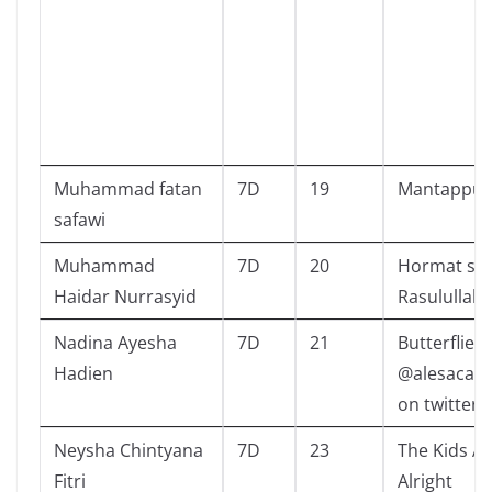
Muhammad fatan
7D
19
Mantappu j
safawi
Muhammad
7D
20
Hormat sep
Haidar Nurrasyid
Rasulullah
Nadina Ayesha
7D
21
Butterflies 
Hadien
@alesacak
on twitter
Neysha Chintyana
7D
23
The Kids Ar
Fitri
Alright