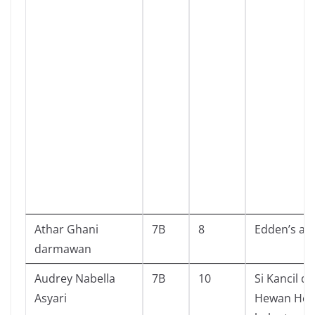
Athar Ghani
7B
8
Edden’s all
darmawan
Audrey Nabella
7B
10
Si Kancil d
Asyari
Hewan He