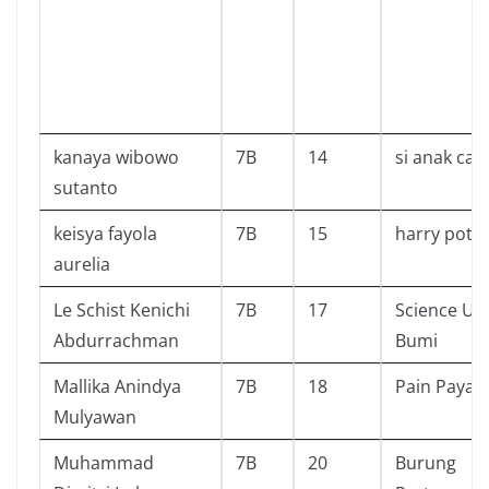
kanaya wibowo
7B
14
si anak cah
sutanto
keisya fayola
7B
15
harry potte
aurelia
Le Schist Kenichi
7B
17
Science Up
Abdurrachman
Bumi
Mallika Anindya
7B
18
Pain Payab
Mulyawan
Muhammad
7B
20
Burung