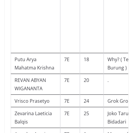
Putu Arya
7E
18
Why? ( Ten
Mahatma Krishna
Burung )
REVAN ABYAN
7E
20
.
WIGANANTA
Vrisco Prasetyo
7E
24
Grok Grok
Zevarina Laeticia
7E
25
Joko Tarub
Balqis
Bidadari