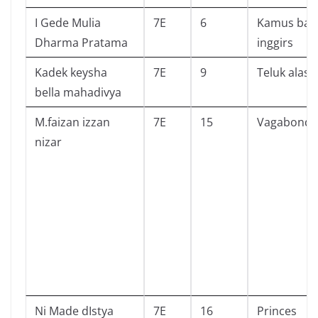
I Gede Mulia
7E
6
Kamus bah
Dharma Pratama
inggirs
Kadek keysha
7E
9
Teluk alask
bella mahadivya
M.faizan izzan
7E
15
Vagabond v
nizar
Ni Made dIstya
7E
16
Princes