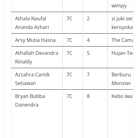
wimpy
Athala Naufal
7C
2
si juki seri
Ananda Azhari
keroyokan 
Arsy Mutia Hasna
7C
4
The Camar
Athallah Devandra
7C
5
Hujan-Tere 
Rinaldy
Azzahra Cantik
7C
7
Berburu
Setiawan
Monster
Bryan Bubba
7C
8
Kebo Iwa
Danendra