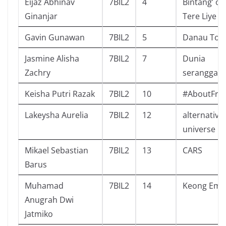
Eijaz Abhinav
7BIL2
4
Bintang’ ol
Ginanjar
Tere Liye
Gavin Gunawan
7BIL2
5
Danau Tob
Jasmine Alisha
7BIL2
7
Dunia
Zachry
serangga
Keisha Putri Razak
7BIL2
10
#AboutFri
Lakeysha Aurelia
7BIL2
12
alternative
universe
Mikael Sebastian
7BIL2
13
CARS
Barus
Muhamad
7BIL2
14
Keong Ema
Anugrah Dwi
Jatmiko