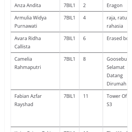
Anza Andita
7BIL1
2
Eragon
Armulia Widya
7BIL1
4
raja, ratu, 
Purnawati
rahasia
Avara Ridha
7BIL1
6
Erased boo
Callista
Camelia
7BIL1
8
Goosebump
Rahmaputri
Selamat
Datang
Dirumah Ma
Fabian Azfar
7BIL1
11
Tower Of 
Rayshad
S3