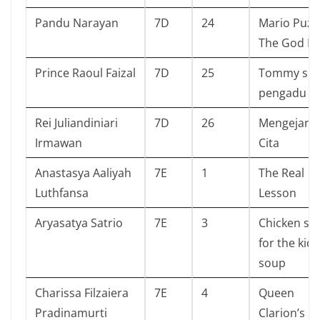
Pandu Narayan
7D
24
Mario Puzo
The God Fa
Prince Raoul Faizal
7D
25
Tommy si
pengadu
Rei Juliandiniari
7D
26
Mengejar Ci
Irmawan
Cita
Anastasya Aaliyah
7E
1
The Real
Luthfansa
Lesson
Aryasatya Satrio
7E
3
Chicken so
for the kids
soup
Charissa Filzaiera
7E
4
Queen
Pradinamurti
Clarion’s S