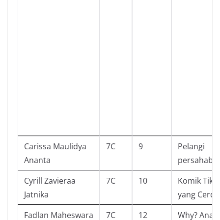
Carissa Maulidya
7C
9
Pelangi
Ananta
persahaba
Cyrill Zavieraa
7C
10
Komik Tiku
Jatnika
yang Cerdi
Fadlan Maheswara
7C
12
Why? Anat