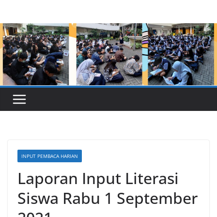
Skip
to
content
INPUT PEMBACA HARIAN
Laporan Input Literasi
Siswa Rabu 1 September