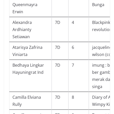
Queenmayra
Bunga
Erwin
Alexandra
7D
4
Blackpink i
Ardhianty
revolution
Setiawan
Atarisya Zafrina
7D
6
jacqueline
Viniarta
wilson (coo
Bedhaya Lingkar
7D
7
imung : ba
Hayuningrat Ind
ber gamba
merak dan
singa
Camilla Elviana
7D
8
Diary of A
Rully
Wimpy Kid