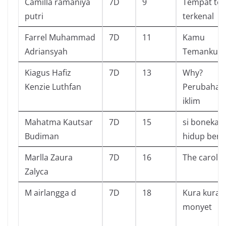
Camilla ramaniya
7D
9
Tempat te
putri
terkenal
Farrel Muhammad
7D
11
Kamu
Adriansyah
Temanku
Kiagus Hafiz
7D
13
Why?
Kenzie Luthfan
Perubahan
iklim
Mahatma Kautsar
7D
15
si boneka
Budiman
hidup bera
Marlla Zaura
7D
16
The carolin
Zalyca
M airlangga d
7D
18
Kura kura 
monyet