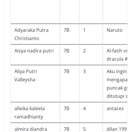
Adyaraka Putra
7B
1
Naruto
Christianto
Aisya nadira putri
7B
2
Al-fatih vs
dracula #1
Aliya Putri
7B
3
Aku ingin t
Valleysha
mengapa
puncak gu
ditutupi sal
alleika kaleela
7B
4
antares
ramadhianty
almira diandra
7B
5
dilan 1991