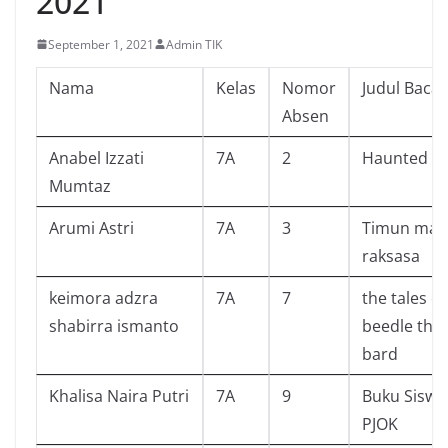
2021
September 1, 2021
Admin TIK
Nama
Kelas
Nomor
Judul Baca
Absen
Anabel Izzati
7A
2
Haunted T
Mumtaz
Arumi Astri
7A
3
Timun mas
raksasa
keimora adzra
7A
7
the tales of
shabirra ismanto
beedle the
bard
Khalisa Naira Putri
7A
9
Buku Siswa
PJOK