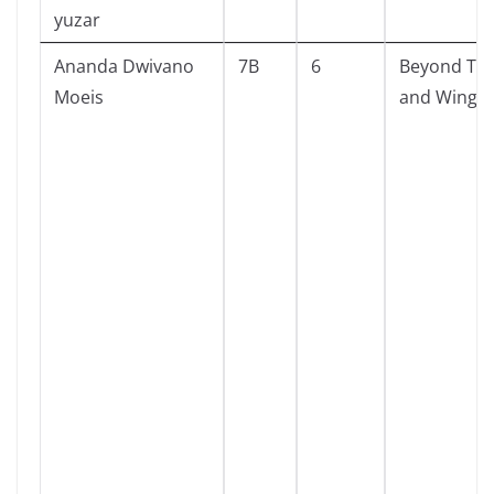
yuzar
Ananda Dwivano
7B
6
Beyond Tu
Moeis
and Wing