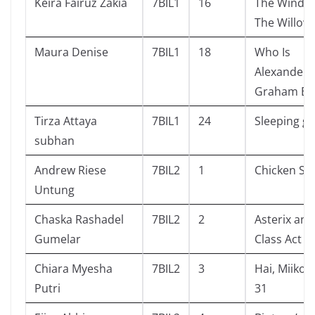
Keira Fairuz Zakia
7BIL1
16
The Wind i
The Willow
Maura Denise
7BIL1
18
Who Is
Alexander
Graham Bel
Tirza Attaya
7BIL1
24
Sleeping gi
subhan
Andrew Riese
7BIL2
1
Chicken So
Untung
Chaska Rashadel
7BIL2
2
Asterix and
Gumelar
Class Act
Chiara Myesha
7BIL2
3
Hai, Miiko! 
Putri
31