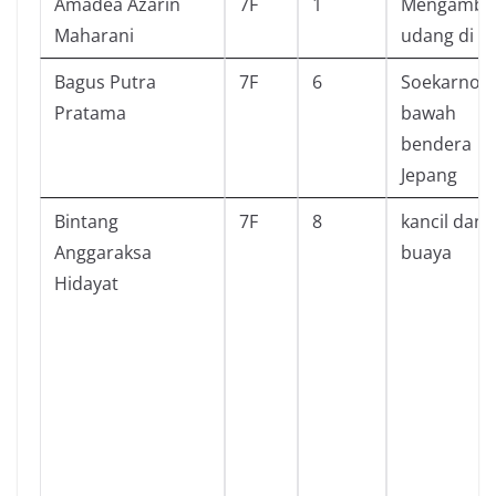
Amadea Azarin
7F
1
Mengambil
Maharani
udang di la
Bagus Putra
7F
6
Soekarno d
Pratama
bawah
bendera
Jepang
Bintang
7F
8
kancil dan
Anggaraksa
buaya
Hidayat