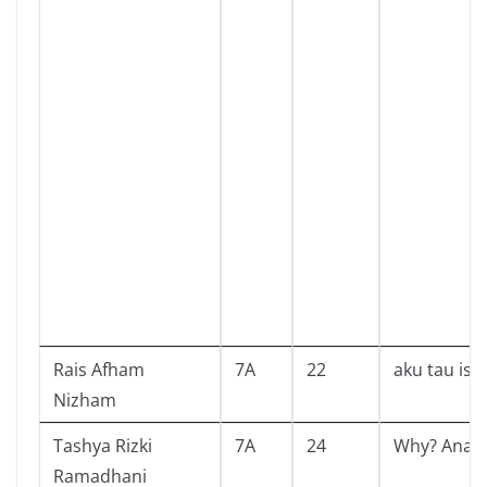
Rais Afham
7A
22
aku tau isl
Nizham
Tashya Rizki
7A
24
Why? Anat
Ramadhani