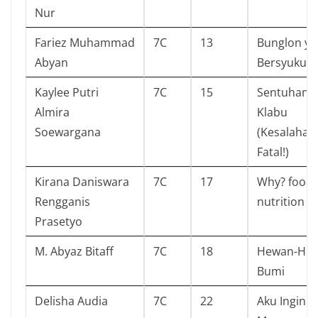
Nur
Fariez Muhammad
7C
13
Bunglon ya
Abyan
Bersyukur
Kaylee Putri
7C
15
Sentuhan
Almira
Klabu
Soewargana
(Kesalahan
Fatal!)
Kirana Daniswara
7C
17
Why? food
Rengganis
nutrition
Prasetyo
M. Abyaz Bitaff
7C
18
Hewan-He
Bumi
Delisha Audia
7C
22
Aku Ingin 