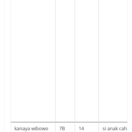
kanaya wibowo
7B
14
si anak caha