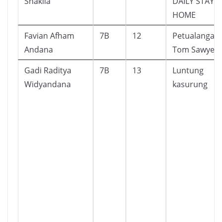
Shakila
DAILY STAY A
HOME
Favian Afham
7B
12
Petualangan
Andana
Tom Sawyer
Gadi Raditya
7B
13
Luntung
Widyandana
kasurung