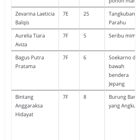
pohon mang
Zevarina Laeticia
7E
25
Tangkuban
Balqis
Parahu
Aurelia Tiara
7F
5
Seribu mimp
Aviza
Bagus Putra
7F
6
Soekarno di
Pratama
bawah
bendera
Jepang
Bintang
7F
8
Burung Bang
Anggaraksa
yang Angkuh
Hidayat