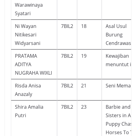
Warawinaya
Syatari
Ni Wayan
7BIL2
18
Asal Usul
Nitikesari
Burung
Widyarsani
Cendrawasih
PRATAMA
7BIL2
19
Kewajiban
ADITYA
menuntut il
NUGRAHA WIXLI
Risda Anisa
7BIL2
21
Seni Meman
Anazaly
Shira Amalia
7BIL2
23
Barbie and H
Putri
Sisters in A
Puppy Chase 
Horses To T