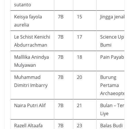
sutanto
Keisya fayola
7B
15
Jingga jenaka
aurelia
Le Schist Kenichi
7B
17
Science Up
Abdurrachman
Bumi
Malllika Anindya
7B
18
Pain Payable
Mulyawan
Muhammad
7B
20
Burung
Dimitri Imbarry
Pertama
Archaeopter
Naira Putri Alif
7B
21
Bulan – Tere
Liye
Razell Altaafa
7B
23
Balas Budi