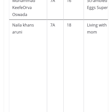
Muhammad
7A
16
Scrambled
KeefeOrva
Eggs Super!
Oswada
Naila khans
7A
18
Living with m
aruni
mom