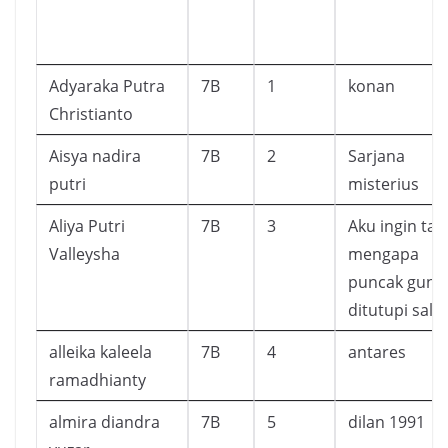
Adyaraka Putra
7B
1
konan
Christianto
Aisya nadira
7B
2
Sarjana
putri
misterius
Aliya Putri
7B
3
Aku ingin ta
Valleysha
mengapa
puncak gunu
ditutupi salju
alleika kaleela
7B
4
antares
ramadhianty
almira diandra
7B
5
dilan 1991