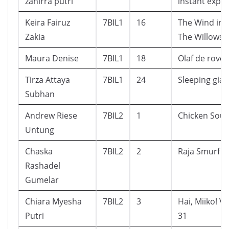
zahirra putri
instant exper
Keira Fairuz
7BIL1
16
The Wind in
Zakia
The Willows
Maura Denise
7BIL1
18
Olaf de rover
Tirza Attaya
7BIL1
24
Sleeping gian
Subhan
Andrew Riese
7BIL2
1
Chicken Sou
Untung
Chaska
7BIL2
2
Raja Smurf
Rashadel
Gumelar
Chiara Myesha
7BIL2
3
Hai, Miiko! Vo
Putri
31