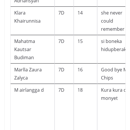
Adriansyah
Klara
7D
14
she never
Khairunnisa
could
remember
Mahatma
7D
15
si boneka
Kautsar
hidupberaksi
Budiman
Marlla Zaura
7D
16
Good bye Mr
Zalyca
Chips
M airlangga d
7D
18
Kura kura da
monyet