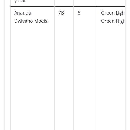
yuzar
Ananda
7B
6
Green Light f
Dwivano Moeis
Green Flight