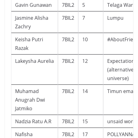
Gavin Gunawan
7BIL2
5
Telaga Warn
Jasmine Alisha
7BIL2
7
Lumpu
Zachry
Keisha Putri
7BIL2
10
#AboutFrien
Razak
Lakeysha Aurelia
7BIL2
12
Expectation
(alternative
universe)
Muhamad
7BIL2
14
Timun emas
Anugrah Dwi
Jatmiko
Nadzia Ratu A.R
7BIL2
15
unsaid word
Nafisha
7BIL2
17
POLLYANNA