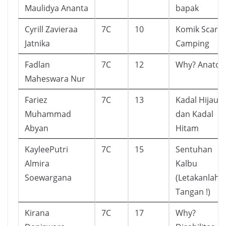
Maulidya Ananta
bapak
Cyrill Zavieraa
7C
10
Komik Scary
Jatnika
Camping
Fadlan
7C
12
Why? Anato
Maheswara Nur
Fariez
7C
13
Kadal Hijau
Muhammad
dan Kadal
Abyan
Hitam
KayleePutri
7C
15
Sentuhan
Almira
Kalbu
Soewargana
(Letakanlah d
Tangan !)
Kirana
7C
17
Why?