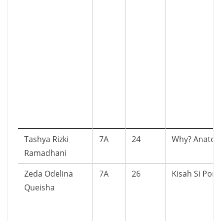
Tashya Rizki
7A
24
Why? Anato
Ramadhani
Zeda Odelina
7A
26
Kisah Si Pond
Queisha