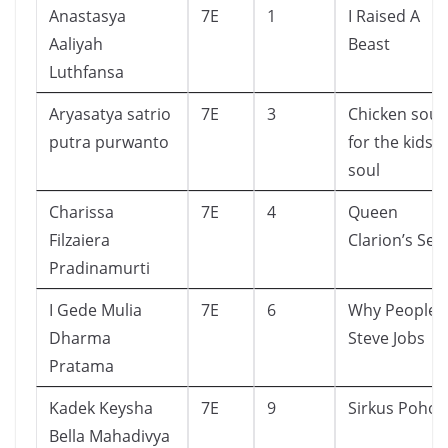
Anastasya
7E
1
I Raised A
Aaliyah
Beast
Luthfansa
Aryasatya satrio
7E
3
Chicken sou
putra purwanto
for the kids
soul
Charissa
7E
4
Queen
Filzaiera
Clarion’s Sec
Pradinamurti
I Gede Mulia
7E
6
Why People
Dharma
Steve Jobs
Pratama
Kadek Keysha
7E
9
Sirkus Pohon
Bella Mahadivya