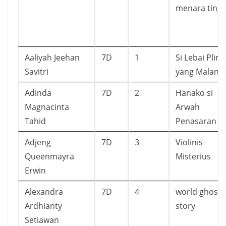
menara tingg
Aaliyah Jeehan
7D
1
Si Lebai Plin
Savitri
yang Malang
Adinda
7D
2
Hanako si
Magnacinta
Arwah
Tahid
Penasaran 8
Adjeng
7D
3
Violinis
Queenmayra
Misterius
Erwin
Alexandra
7D
4
world ghost
Ardhianty
story
Setiawan