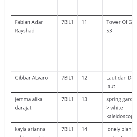
Fabian Azfar
7BIL1
11
Tower Of Go
Rayshad
S3
Gibbar ALvaro
7BIL1
12
Laut dan Das
laut
jemma alika
7BIL1
13
spring garden
darajat
> white
kaleidoscope
kayla arianna
7BIL1
14
lonely planet