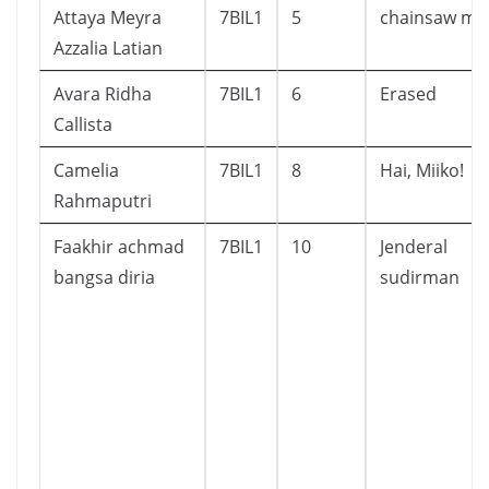
Attaya Meyra
7BIL1
5
chainsaw ma
Azzalia Latian
Avara Ridha
7BIL1
6
Erased
Callista
Camelia
7BIL1
8
Hai, Miiko!
Rahmaputri
Faakhir achmad
7BIL1
10
Jenderal
bangsa diria
sudirman