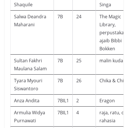
Shaquile
Singa
Salwa Deandra
7B
24
The Magic
Maharani
Library,
perpustakaa
ajaib Bibbi
Bokken
Sultan Fakhri
7B
25
malin kudan
Maulana Salam
Tyara Myouri
7B
26
Chika & Chik
Siswantoro
Anza Andita
7BIL1
2
Eragon
Armulia Widya
7BIL1
4
raja, ratu, da
Purnawati
rahasia