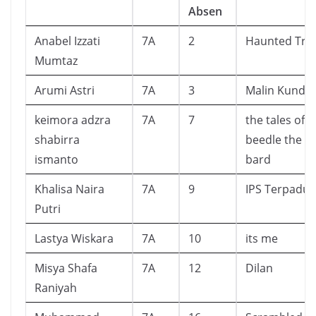
Absen
Anabel Izzati
7A
2
Haunted Tre
Mumtaz
Arumi Astri
7A
3
Malin Kunda
keimora adzra
7A
7
the tales of
shabirra
beedle the
ismanto
bard
Khalisa Naira
7A
9
IPS Terpadu
Putri
Lastya Wiskara
7A
10
its me
Misya Shafa
7A
12
Dilan
Raniyah