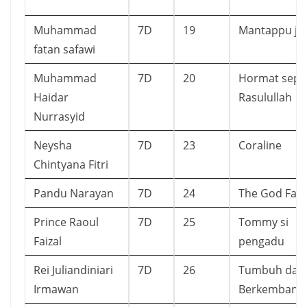
Muhammad
7D
19
Mantappu ji
fatan safawi
Muhammad
7D
20
Hormat seper
Haidar
Rasulullah
Nurrasyid
Neysha
7D
23
Coraline
Chintyana Fitri
Pandu Narayan
7D
24
The God Fat
Prince Raoul
7D
25
Tommy si
Faizal
pengadu
Rei Juliandiniari
7D
26
Tumbuh dan
Irmawan
Berkembang