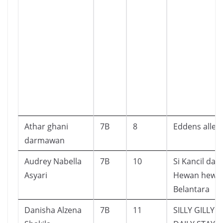
Athar ghani
7B
8
Eddens alley
darmawan
Audrey Nabella
7B
10
Si Kancil dan
Asyari
Hewan hewa
Belantara
Danisha Alzena
7B
11
SILLY GILLY