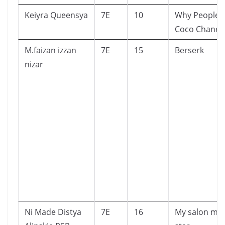
Keiyra Queensya
7E
10
Why People
Coco Chanell
M.faizan izzan
7E
15
Berserk
nizar
Ni Made Distya
7E
16
My salon my