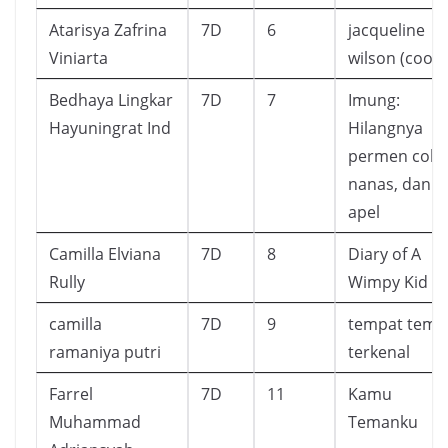
Atarisya Zafrina
7D
6
jacqueline
Viniarta
wilson (cooki
Bedhaya Lingkar
7D
7
Imung:
Hayuningrat Ind
Hilangnya
permen cokla
nanas, dan
apel
Camilla Elviana
7D
8
Diary of A
Rully
Wimpy Kid
camilla
7D
9
tempat temp
ramaniya putri
terkenal
Farrel
7D
11
Kamu
Muhammad
Temanku