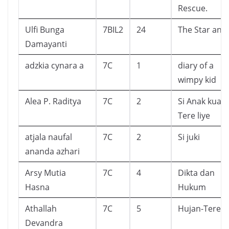
Rescue.
Ulfi Bunga
7BIL2
24
The Star and 
Damayanti
adzkia cynara a
7C
1
diary of a
wimpy kid
Alea P. Raditya
7C
2
Si Anak kuat -
Tere liye
atjala naufal
7C
2
Si juki
ananda azhari
Arsy Mutia
7C
4
Dikta dan
Hasna
Hukum
Athallah
7C
5
Hujan-Tere L
Devandra