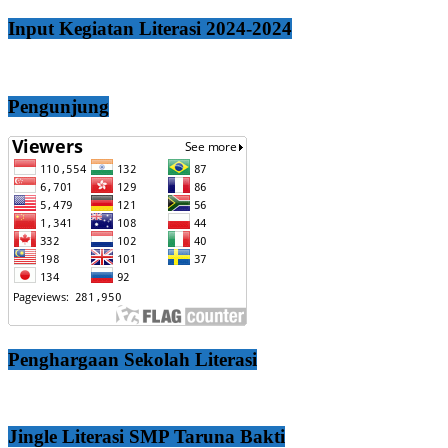
Input Kegiatan Literasi 2024-2024
Pengunjung
Penghargaan Sekolah Literasi
Jingle Literasi SMP Taruna Bakti