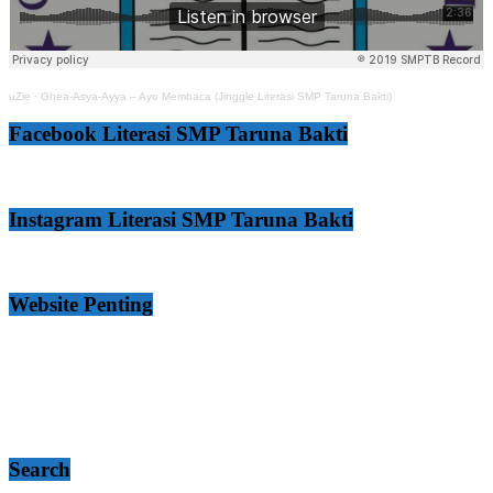
uZie
·
Ghea-Asya-Ayya – Ayo Membaca (Jinggle Literasi SMP Taruna Bakti)
Facebook Literasi SMP Taruna Bakti
Instagram Literasi SMP Taruna Bakti
Website Penting
Search