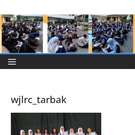
Skip
to
content
wjlrc_tarbak