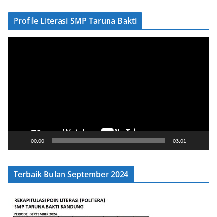
Profile Literasi SMP Taruna Bakti
V
i
d
e
o
P
l
a
y
00:00
03:01
e
r
Terbaik Bulan September 2024