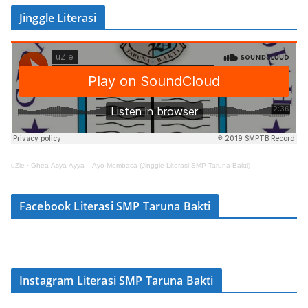
Jinggle Literasi
uZie
·
Ghea-Asya-Ayya – Ayo Membaca (Jinggle Literasi SMP Taruna Bakti)
Facebook Literasi SMP Taruna Bakti
Instagram Literasi SMP Taruna Bakti