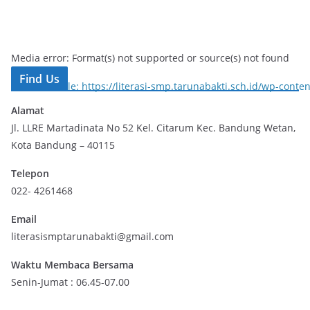
Media error: Format(s) not supported or source(s) not found
Find Us
Download File: https://literasi-smp.tarunabakti.sch.id/wp-con
Alamat
Jl. LLRE Martadinata No 52 Kel. Citarum Kec. Bandung Wetan,
00:00
Kota Bandung – 40115
Telepon
022- 4261468
Email
literasismptarunabakti@gmail.com
Waktu Membaca Bersama
Senin-Jumat : 06.45-07.00