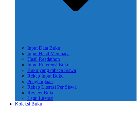
Input Data Buku
Input Hasil Membaca
Hasil Readathon
Input Referensi Buku
Buku yang dibaca Siswa
Rekap Input Buku
Penghargaan
Rekap Literasi Per Siswa
Review Buku
Lagu Literasi
Koleksi Buku