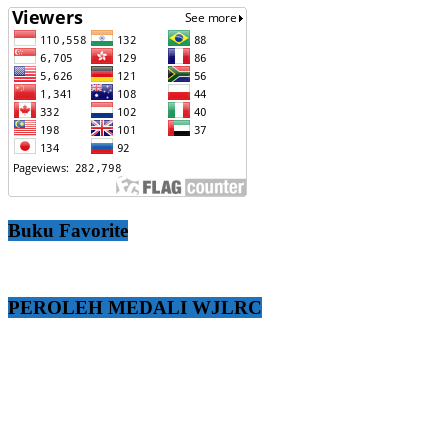
Buku Favorite
PEROLEH MEDALI WJLRC