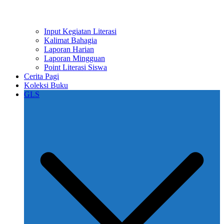
Input Kegiatan Literasi
Kalimat Bahagia
Laporan Harian
Laporan Mingguan
Point Literasi Siswa
Cerita Pagi
Koleksi Buku
GLS