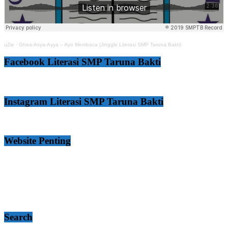
uZie
·
Ghea-Asya-Ayya – Ayo Membaca (Jinggle Literasi SMP Taruna Bakti)
Facebook Literasi SMP Taruna Bakti
Instagram Literasi SMP Taruna Bakti
Website Penting
Search