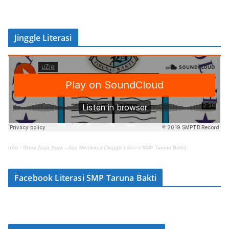
Jinggle Literasi
uZie
·
Ghea-Asya-Ayya – Ayo Membaca (Jinggle Literasi SMP Taruna Bakti)
Facebook Literasi SMP Taruna Bakti