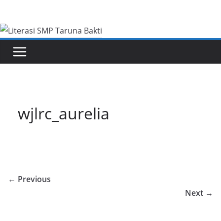
Skip
to
content
wjlrc_aurelia
← Previous
Next →