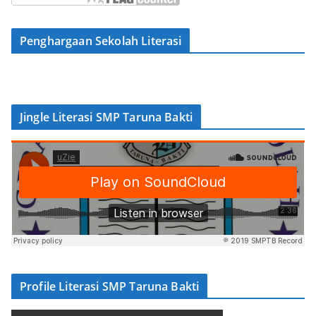
Penghargaan Sekolah Literasi
Jingle Literasi SMP Taruna Bakti
Profile Literasi SMP Taruna Bakti