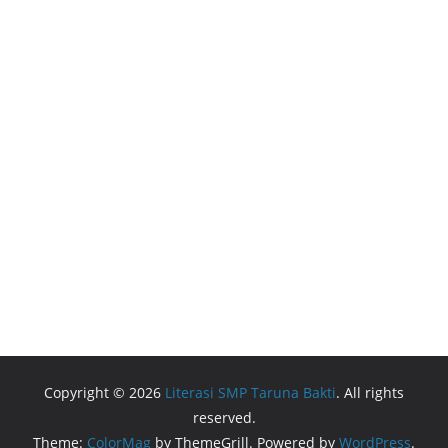
Copyright © 2026
Literasi SMP Taruna Bakti
. All rights
reserved.
Theme:
ColorMag
by ThemeGrill. Powered by
WordPress
.