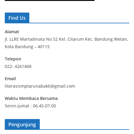
Find Us
Alamat
Jl. LLRE Martadinata No 52 Kel. Citarum Kec. Bandung Wetan,
Kota Bandung – 40115
Telepon
022- 4261468
Email
literasismptarunabakti@gmail.com
Waktu Membaca Bersama
Senin-Jumat : 06.45-07.00
Pengunjung