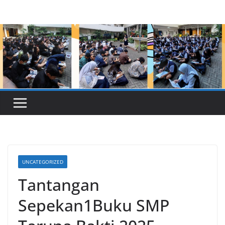
Skip
to
content
UNCATEGORIZED
Tantangan
Sepekan1Buku SMP