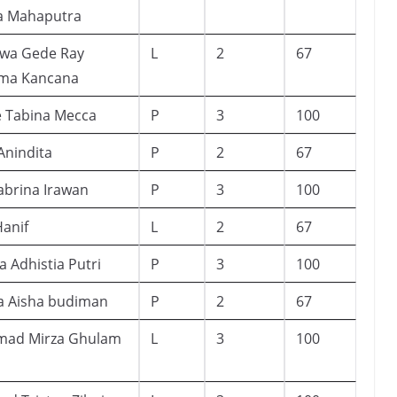
a Mahaputra
ewa Gede Ray
L
2
67
ma Kancana
e Tabina Mecca
P
3
100
Anindita
P
2
67
abrina Irawan
P
3
100
Hanif
L
2
67
a Adhistia Putri
P
3
100
a Aisha budiman
P
2
67
ad Mirza Ghulam
L
3
100