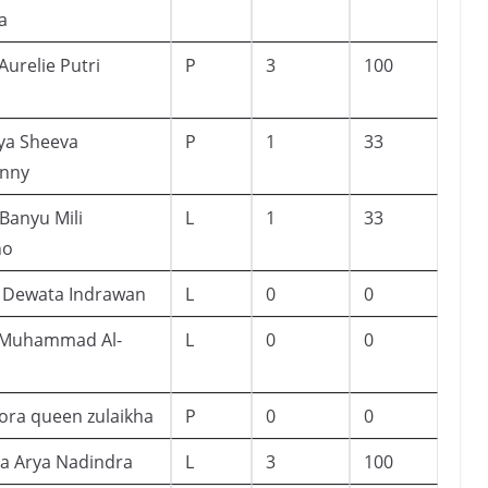
a
Aurelie Putri
P
3
100
l
ya Sheeva
P
1
33
anny
Banyu Mili
L
1
33
no
k Dewata Indrawan
L
0
0
 Muhammad Al-
L
0
0
ra queen zulaikha
P
0
0
a Arya Nadindra
L
3
100