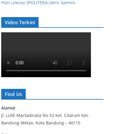
Poin Literasi (POLITERA) Versi Gemini
Video Terkini
Find Us
Alamat
Jl. LLRE Martadinata No 52 Kel. Citarum Kec.
Bandung Wetan, Kota Bandung – 40115