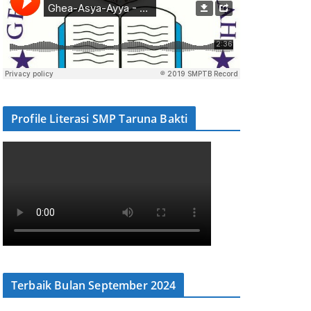
Profile Literasi SMP Taruna Bakti
Terbaik Bulan September 2024