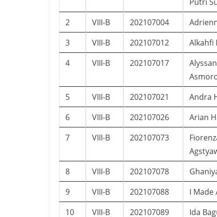
Putri 
2
VIII-B
202107004
Adrienn
3
VIII-B
202107012
Alkahfi
4
VIII-B
202107017
Alyssa
Asmoro
5
VIII-B
202107021
Andra 
6
VIII-B
202107026
Arian H
7
VIII-B
202107073
Fioren
Agstya
8
VIII-B
202107078
Ghaniya
9
VIII-B
202107088
I Made 
10
VIII-B
202107089
Ida Ba