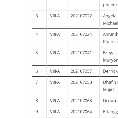
phaedr
3
VIII-A
202107022
Angela 
Michae
4
VIII-A
202107024
Annind
Khairr
5
VIII-A
202107041
Bregas 
Muryo
6
VIII-A
202107057
Derric
7
VIII-A
202107058
Dhafin
Majid
8
VIII-A
202107063
Drewmo
9
VIII-A
202107064
Erlangg