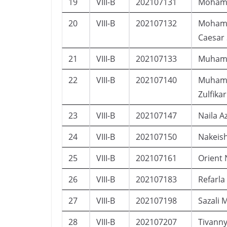
19
VIII-B
202107131
Mohama
20
VIII-B
202107132
Mohamm
Caesar 
21
VIII-B
202107133
Muhama
22
VIII-B
202107140
Muham
Zulfika
23
VIII-B
202107147
Naila A
24
VIII-B
202107150
Nakeis
25
VIII-B
202107161
Orient 
26
VIII-B
202107183
Refarla
27
VIII-B
202107198
Sazali 
28
VIII-B
202107207
Tivann