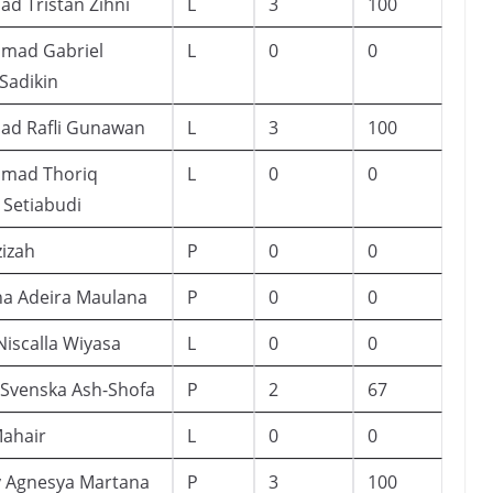
d Tristan Zihni
L
3
100
ad Gabriel
L
0
0
Sadikin
d Rafli Gunawan
L
3
100
mad Thoriq
L
0
0
r Setiabudi
zizah
P
0
0
ha Adeira Maulana
P
0
0
Niscalla Wiyasa
L
0
0
 Svenska Ash-Shofa
P
2
67
Mahair
L
0
0
y Agnesya Martana
P
3
100