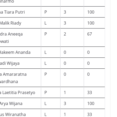
Sunarmo
a Tiara Putri
P
3
100
 Malik Riady
L
3
100
ndra Aneeqa
P
2
67
wati
Hakeem Ananda
L
0
0
adi Wijaya
L
0
0
za Amararatna
P
0
0
wardhana
 Laetitia Prasetyo
P
1
33
Arya Wijana
L
3
100
gus Wiranatha
L
1
33