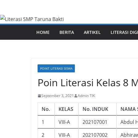
Skip
to
content
HOME
BERITA
ARTIKEL
LITERASI DIG
POINT LITERASI SISWA
Poin Literasi Kelas 8
September 3, 2021
Admin TIK
No.
KELAS
No. INDUK
NAMA 
1
VIII-A
202107001
Abdul 
2
VIII-A
202107002
Abhiraw