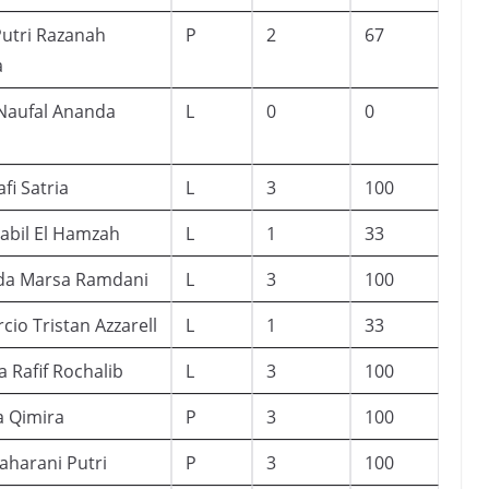
Putri Razanah
P
2
67
a
 Naufal Ananda
L
0
0
fi Satria
L
3
100
abil El Hamzah
L
1
33
da Marsa Ramdani
L
3
100
io Tristan Azzarell
L
1
33
 Rafif Rochalib
L
3
100
a Qimira
P
3
100
aharani Putri
P
3
100