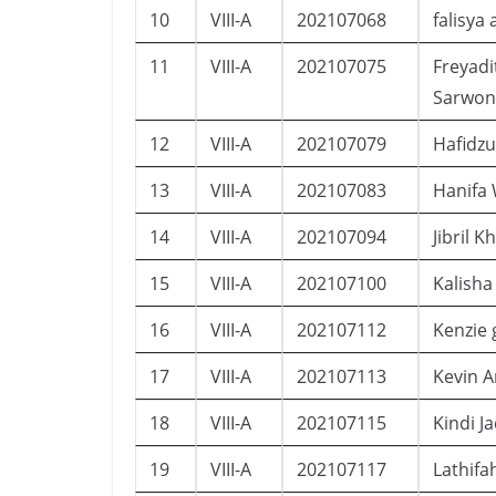
10
VIII-A
202107068
falisya 
11
VIII-A
202107075
Freyadi
Sarwo
12
VIII-A
202107079
Hafidzu
13
VIII-A
202107083
Hanifa 
14
VIII-A
202107094
Jibril K
15
VIII-A
202107100
Kalisha
16
VIII-A
202107112
Kenzie 
17
VIII-A
202107113
Kevin 
18
VIII-A
202107115
Kindi 
19
VIII-A
202107117
Lathifa