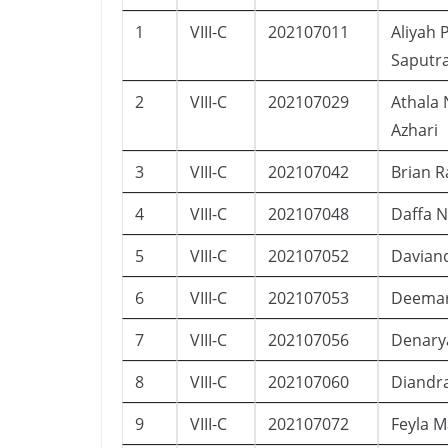
1
VIII-C
202107011
Aliyah 
Saputr
2
VIII-C
202107029
Athala
Azhari
3
VIII-C
202107042
Brian Ra
4
VIII-C
202107048
Daffa N
5
VIII-C
202107052
Davian
6
VIII-C
202107053
Deemarc
7
VIII-C
202107056
Denarya
8
VIII-C
202107060
Diandr
9
VIII-C
202107072
Feyla M