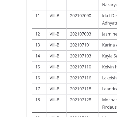
Narary
11
VIII-B
202107090
Ida I D
Adhyat
12
VIII-B
202107093
Jasmin
13
VIII-B
202107101
Karina 
14
VIII-B
202107103
Kayla S
15
VIII-B
202107110
Kelvin 
16
VIII-B
202107116
Lakeish
17
VIII-B
202107118
Leandr
18
VIII-B
202107128
Mocham
Firdaus