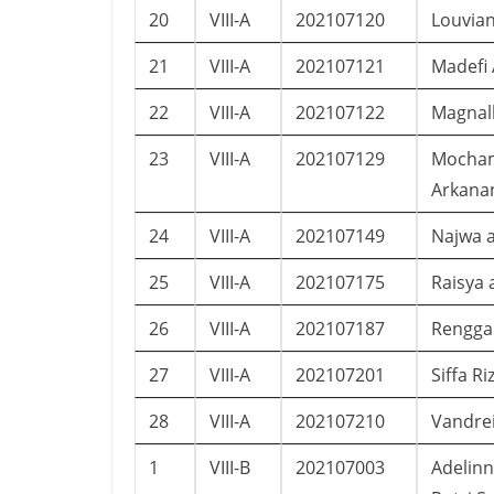
20
VIII-A
202107120
Louvian
21
VIII-A
202107121
Madefi 
22
VIII-A
202107122
Magnall
23
VIII-A
202107129
Mocham
Arkana
24
VIII-A
202107149
Najwa a
25
VIII-A
202107175
Raisya 
26
VIII-A
202107187
Rengga
27
VIII-A
202107201
Siffa Ri
28
VIII-A
202107210
Vandrei
1
VIII-B
202107003
Adelinn