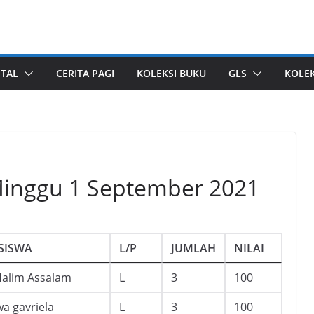
ITAL
CERITA PAGI
KOLEKSI BUKU
GLS
KOLEK
 Minggu 1 September 2021
SISWA
L/P
JUMLAH
NILAI
Halim Assalam
L
3
100
a gavriela
L
3
100