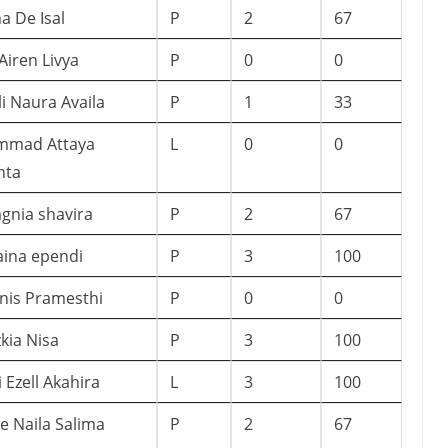
a De Isal
P
2
67
Airen Livya
P
0
0
i Naura Availa
P
1
33
mad Attaya
L
0
0
nta
gnia shavira
P
2
67
aina ependi
P
3
100
nis Pramesthi
P
0
0
zkia Nisa
P
3
100
 Ezell Akahira
L
3
100
e Naila Salima
P
2
67