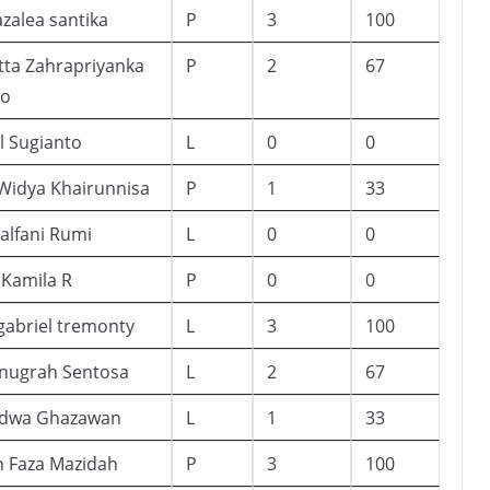
azalea santika
P
3
100
tta Zahrapriyanka
P
2
67
no
l Sugianto
L
0
0
Widya Khairunnisa
P
1
33
halfani Rumi
L
0
0
 Kamila R
P
0
0
gabriel tremonty
L
3
100
Anugrah Sentosa
L
2
67
Jadwa Ghazawan
L
1
33
h Faza Mazidah
P
3
100