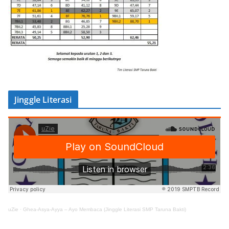
Jinggle Literasi
uZie
·
Ghea-Asya-Ayya – Ayo Membaca (Jinggle Literasi SMP Taruna Bakti)