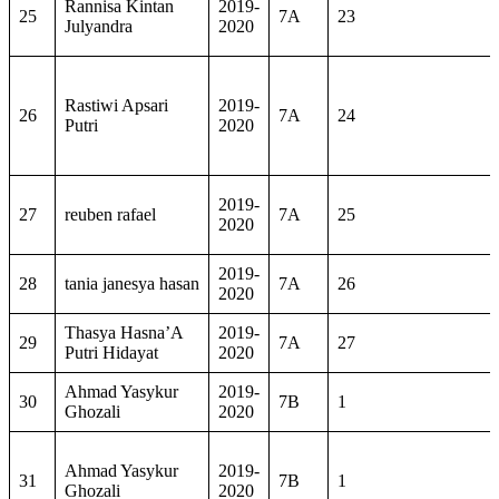
Rannisa Kintan
2019-
25
7A
23
Julyandra
2020
Rastiwi Apsari
2019-
26
7A
24
Putri
2020
2019-
27
reuben rafael
7A
25
2020
2019-
28
tania janesya hasan
7A
26
2020
Thasya Hasna’A
2019-
29
7A
27
Putri Hidayat
2020
Ahmad Yasykur
2019-
30
7B
1
Ghozali
2020
Ahmad Yasykur
2019-
31
7B
1
Ghozali
2020