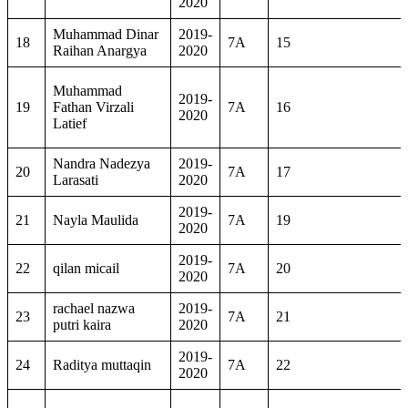
2020
Muhammad Dinar
2019-
18
7A
15
Raihan Anargya
2020
Muhammad
2019-
19
Fathan Virzali
7A
16
2020
Latief
Nandra Nadezya
2019-
20
7A
17
Larasati
2020
2019-
21
Nayla Maulida
7A
19
2020
2019-
22
qilan micail
7A
20
2020
rachael nazwa
2019-
23
7A
21
putri kaira
2020
2019-
24
Raditya muttaqin
7A
22
2020