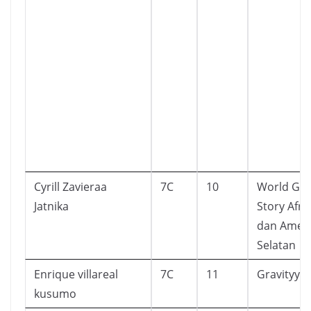
Cyrill Zavieraa
7C
10
World Gh
Jatnika
Story Afri
dan Ameri
Selatan
Enrique villareal
7C
11
Gravityy fa
kusumo