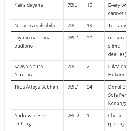
Keira dayana
7BIL1
15
Every wor
cannot sa
Nameera salsabila
7BIL1
19
Tentang 
rayhan nandana
7BIL1
20
tensura ni
budiono
slime
dearies(m
Saviya Naura
7BIL1
21
Dikta dan
Almakira
Hukum
Tirza Attaya Subhan
7BIL1
24
Donal Beb
Sofa Penu
Kenangan 
Andrew Riese
7BIL2
1
Chicken S
Untung
(percaya di