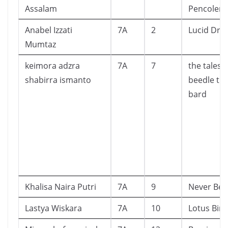
Assalam
Pencolen
Anabel Izzati
7A
2
Lucid Dr
Mumtaz
keimora adzra
7A
7
the tales o
shabirra ismanto
beedle th
bard
Khalisa Naira Putri
7A
9
Never Be 
Lastya Wiskara
7A
10
Lotus Biru