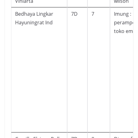
Viniarta
wilson
Bedhaya Lingkar
7D
7
Imung :
Hayuningrat Ind
perampok
toko ema