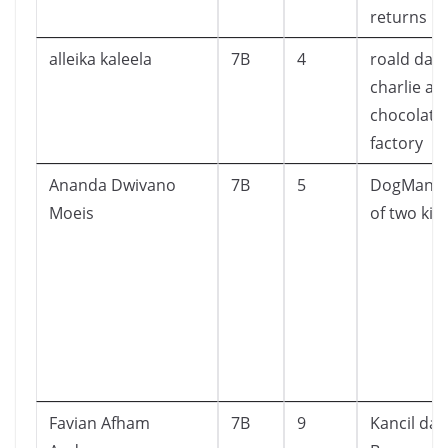
returns
alleika kaleela
7B
4
roald dahl
charlie an
chocolate
factory
Ananda Dwivano
7B
5
DogMan a 
Moeis
of two kitt
Favian Afham
7B
9
Kancil dan