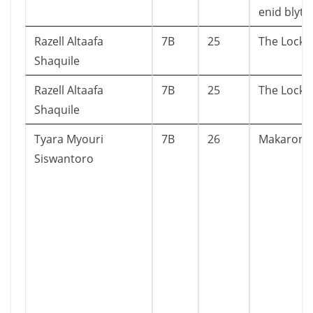
enid blyto
Razell Altaafa
7B
25
The Locke
Shaquile
Razell Altaafa
7B
25
The Locke
Shaquile
Tyara Myouri
7B
26
Makaroni 
Siswantoro