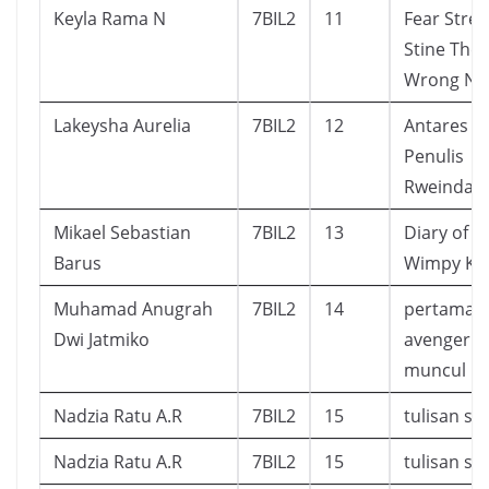
Keyla Rama N
7BIL2
11
Fear Street
Stine The
Wrong N
Lakeysha Aurelia
7BIL2
12
Antares
Penulis
Rweinda
Mikael Sebastian
7BIL2
13
Diary of a
Barus
Wimpy Ki
Muhamad Anugrah
7BIL2
14
pertama k
Dwi Jatmiko
avenger
muncul
Nadzia Ratu A.R
7BIL2
15
tulisan sa
Nadzia Ratu A.R
7BIL2
15
tulisan sa