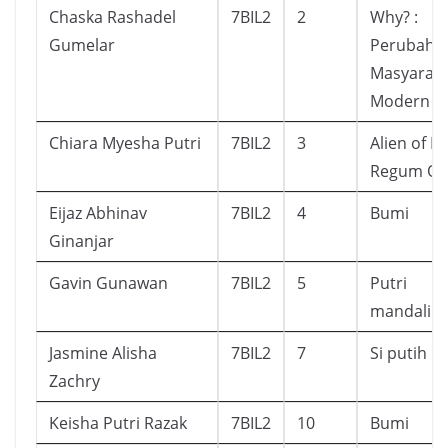
Chaska Rashadel
7BIL2
2
Why? :
Gumelar
Perubaha
Masyarak
Modern
Chiara Myesha Putri
7BIL2
3
Alien of R
Regum Q
Eijaz Abhinav
7BIL2
4
Bumi
Ginanjar
Gavin Gunawan
7BIL2
5
Putri
mandalika
Jasmine Alisha
7BIL2
7
Si putih
Zachry
Keisha Putri Razak
7BIL2
10
Bumi