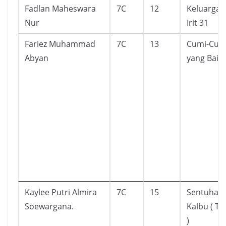
Fadlan Maheswara
7C
12
Keluarga 
Nur
Irit 31
Fariez Muhammad
7C
13
Cumi-Cum
Abyan
yang Baik 
Kaylee Putri Almira
7C
15
Sentuhan
Soewargana.
Kalbu ( T
)