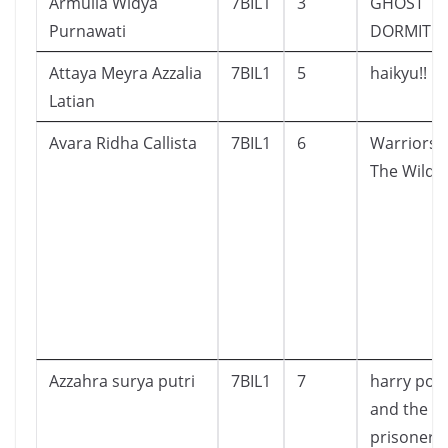
Armulia Widya
7BIL1
3
GHOST
Purnawati
DORMITO
Attaya Meyra Azzalia
7BIL1
5
haikyu!!
Latian
Avara Ridha Callista
7BIL1
6
Warriors: 
The Wild
Azzahra surya putri
7BIL1
7
harry pott
and the
prisoner o