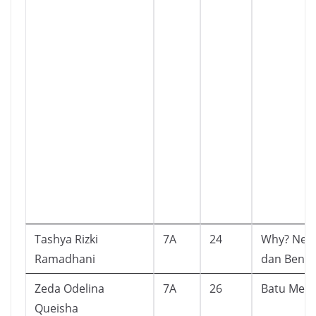
Tashya Rizki
7A
24
Why? Neg
Ramadhani
dan Bend
Zeda Odelina
7A
26
Batu Mena
Queisha