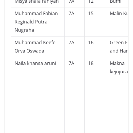
Misya shafa raniyah
7A
12
Bumi
Muhammad Fabian
7A
15
Malin Ku
Reginald Putra
Nugraha
Muhammad Keefe
7A
16
Green Egg
Orva Oswada
and Ham
Naila khansa aruni
7A
18
Makna
kejujuran