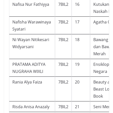
Nafisa Nur Fathiyya
7BIL2
16
Kutukan
Naskah D
Nafisha Warawinaya
7BIL2
17
Agatha O
Syatari
Ni Wayan Nitikesari
7BIL2
18
Bawang Pu
Widyarsani
dan Bawa
Merah
PRATAMA ADITYA
7BIL2
19
Ensiklope
NUGRAHA WIXLI
Negara
Rania Alya Faiza
7BIL2
20
Beauty an
Beast Lost
Book
Risda Anisa Anazaly
7BIL2
21
Seni Mem