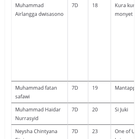
Muhammad
7D
18
Kura kura
Airlangga dwisasono
monyet
Muhammad fatan
7D
19
Mantappu 
safawi
Muhammad Haidar
7D
20
Si Juki
Nurrasyid
Neysha Chintyana
7D
23
One of Us 