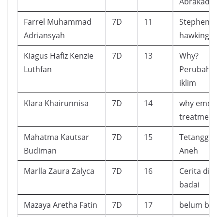
Abrakada
Farrel Muhammad
7D
11
Stephen
Adriansyah
hawking
Kiagus Hafiz Kenzie
7D
13
Why?
Luthfan
Perubaha
iklim
Klara Khairunnisa
7D
14
why emer
treatment
Mahatma Kautsar
7D
15
Tetangga 
Budiman
Aneh
Marlla Zaura Zalyca
7D
16
Cerita di 
badai
Mazaya Aretha Fatin
7D
17
belum ba