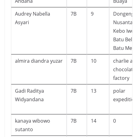
Andana
Buaya
Audrey Nabella
7B
9
Dongeng
Asyari
Nusantara
Kebo Iwo 
Batu Belah
Batu Mena
almira diandra yuzar
7B
10
charlie an
chocolate
factory
Gadi Raditya
7B
13
polar
Widyandana
expeditio
kanaya wibowo
7B
14
0
sutanto