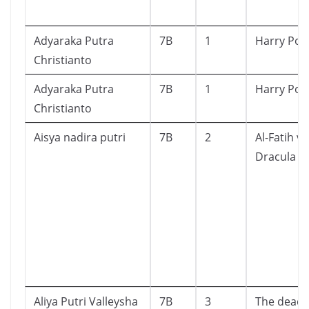
Adyaraka Putra
7B
1
Harry Pot
Christianto
Adyaraka Putra
7B
1
Harry Pot
Christianto
Aisya nadira putri
7B
2
Al-Fatih vs
Dracula #
Aliya Putri Valleysha
7B
3
The dead