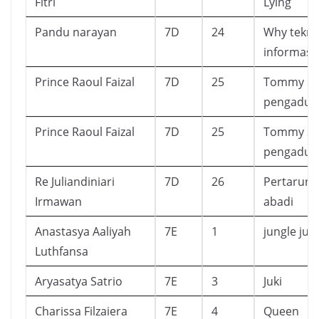
Fitri
Lying
Pandu narayan
7D
24
Why tekno
informasi
Prince Raoul Faizal
7D
25
Tommy si
pengadu
Prince Raoul Faizal
7D
25
Tommy si
pengadu
Re Juliandiniari
7D
26
Pertarun
Irmawan
abadi
Anastasya Aaliyah
7E
1
jungle juic
Luthfansa
Aryasatya Satrio
7E
3
Juki
Charissa Filzaiera
7E
4
Queen