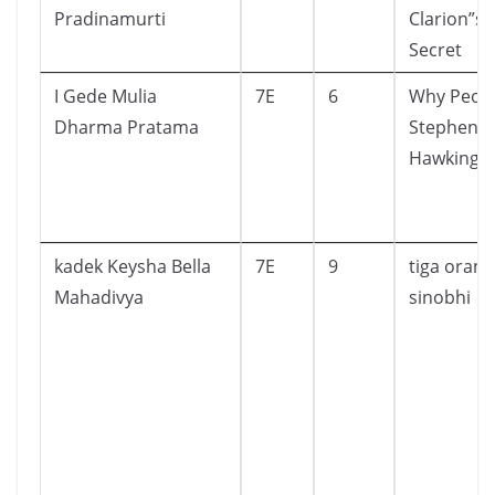
Pradinamurti
Clarion”s
Secret
I Gede Mulia
7E
6
Why Peop
Dharma Pratama
Stephen
Hawking
kadek Keysha Bella
7E
9
tiga orang
Mahadivya
sinobhi