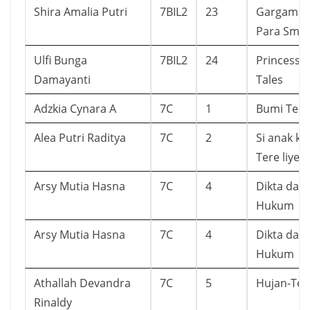
Shira Amalia Putri
7BIL2
23
Gargamel
Para Smur
Ulfi Bunga
7BIL2
24
Princess o
Damayanti
Tales
Adzkia Cynara A
7C
1
Bumi Tere
Alea Putri Raditya
7C
2
Si anak kua
Tere liye
Arsy Mutia Hasna
7C
4
Dikta dan
Hukum
Arsy Mutia Hasna
7C
4
Dikta dan
Hukum
Athallah Devandra
7C
5
Hujan-Tere
Rinaldy