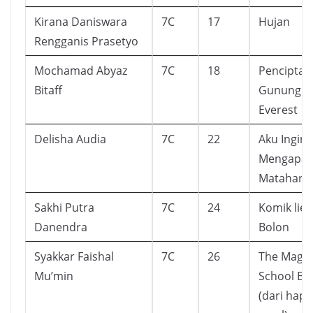
Kirana Daniswara
7C
17
Hujan
Rengganis Prasetyo
Mochamad Abyaz
7C
18
Penciptaa
Bitaff
Gunung
Everest
Delisha Audia
7C
22
Aku Ingin
Mengapa
Matahari T
Sakhi Putra
7C
24
Komik lieu
Danendra
Bolon
Syakkar Faishal
7C
26
The Magic
Mu’min
School Bu
(dari hap