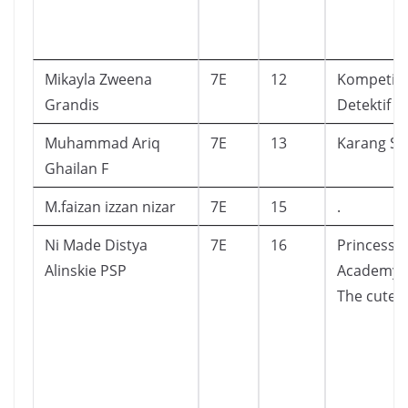
Mikayla Zweena
7E
12
Kompetisi
Grandis
Detektif Ci
Muhammad Ariq
7E
13
Karang Se
Ghailan F
M.faizan izzan nizar
7E
15
.
Ni Made Distya
7E
16
Princess
Alinskie PSP
Academy
The cute 