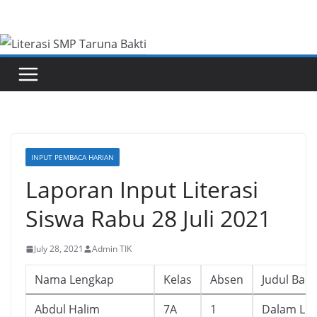
Skip
to
content
INPUT PEMBACA HARIAN
Laporan Input Literasi
Siswa Rabu 28 Juli 2021
July 28, 2021
Admin TIK
Nama Lengkap
Kelas
Absen
Judul Bac
Abdul Halim
7A
1
Dalam Lo