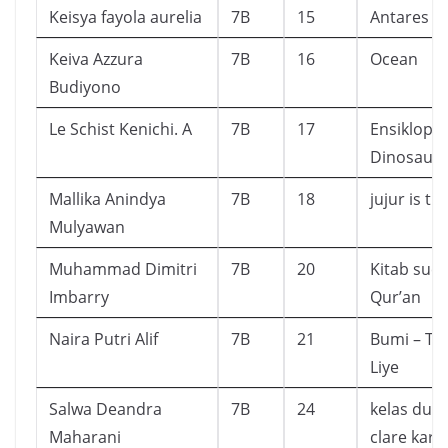
Keisya fayola aurelia
7B
15
Antares
Keiva Azzura
7B
16
Ocean
Budiyono
Le Schist Kenichi. A
7B
17
Ensiklope
Dinosaur
Mallika Anindya
7B
18
jujur is th
Mulyawan
Muhammad Dimitri
7B
20
Kitab suci 
Imbarry
Qur’an
Naira Putri Alif
7B
21
Bumi – Te
Liye
Salwa Deandra
7B
24
kelas dua d
Maharani
clare kary