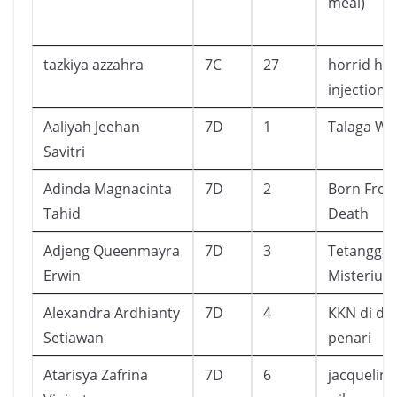
meal)
tazkiya azzahra
7C
27
horrid hen
injection
Aaliyah Jeehan
7D
1
Talaga Wa
Savitri
Adinda Magnacinta
7D
2
Born Fro
Tahid
Death
Adjeng Queenmayra
7D
3
Tetangga
Erwin
Misterius
Alexandra Ardhianty
7D
4
KKN di de
Setiawan
penari
Atarisya Zafrina
7D
6
jacqueline