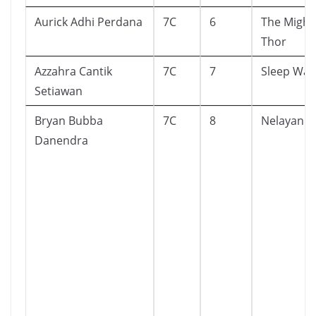
Aurick Adhi Perdana
7C
6
The Might
Thor
Azzahra Cantik
7C
7
Sleep Wal
Setiawan
Bryan Bubba
7C
8
Nelayan D
Danendra