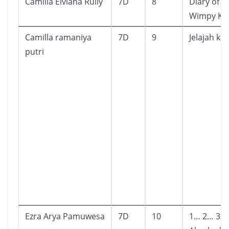
Camilla Elviana Rully
7D
8
Diary of a
Wimpy Ki
Camilla ramaniya
7D
9
Jelajah ko
putri
Ezra Arya Pamuwesa
7D
10
1… 2… 3…