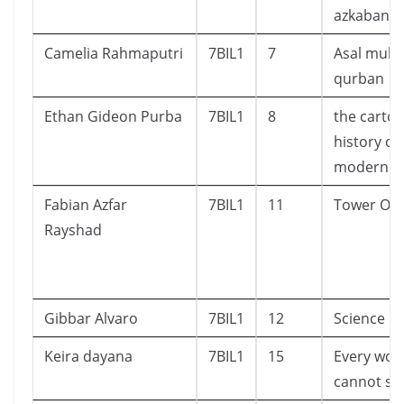
azkaban
Camelia Rahmaputri
7BIL1
7
Asal mula
qurban
Ethan Gideon Purba
7BIL1
8
the carto
history of
modern w
Fabian Azfar
7BIL1
11
Tower Of 
Rayshad
Gibbar Alvaro
7BIL1
12
Science M
Keira dayana
7BIL1
15
Every wor
cannot sa