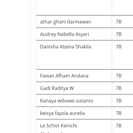
athar ghani darmawan
7B
Audrey Nabella Asyari
7B
Danisha Alzena Shakila
7B
Favian Afham Andana
7B
Gadi Raditya W
7B
Kanaya wibowo sutanto
7B
keisya fayola aurelia
7B
Le Schist Kenichi
7B