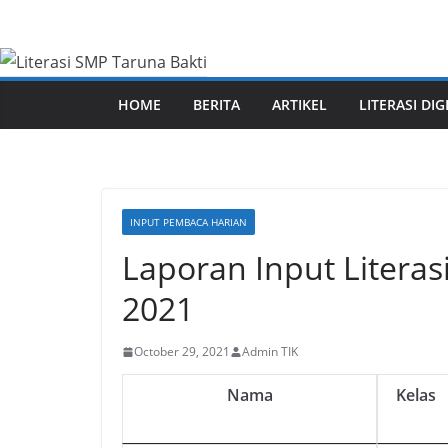
Skip
to
content
HOME
BERITA
ARTIKEL
LITERASI DIG
INPUT PEMBACA HARIAN
Laporan Input Literas
2021
October 29, 2021
Admin TIK
Nama
Kelas