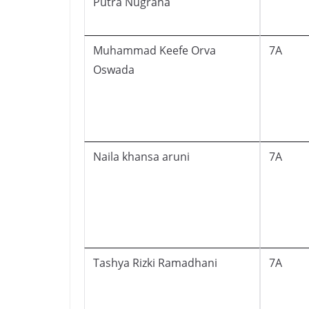
Putra Nugraha
Muhammad Keefe Orva
7A
Oswada
Naila khansa aruni
7A
Tashya Rizki Ramadhani
7A