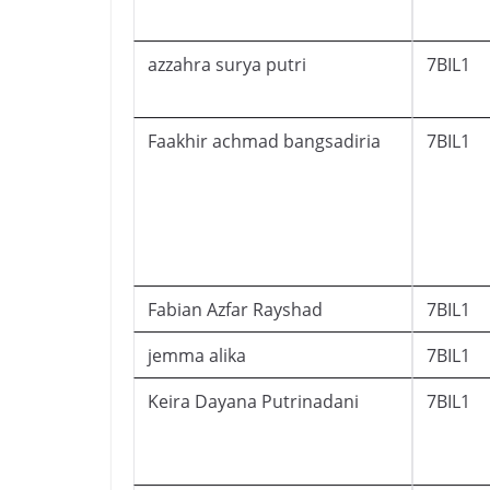
azzahra surya putri
7BIL1
Faakhir achmad bangsadiria
7BIL1
Fabian Azfar Rayshad
7BIL1
jemma alika
7BIL1
Keira Dayana Putrinadani
7BIL1