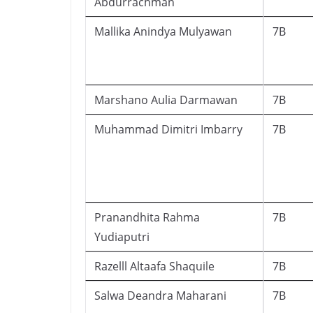
Abdurrachman
Mallika Anindya Mulyawan
7B
Marshano Aulia Darmawan
7B
Muhammad Dimitri Imbarry
7B
Pranandhita Rahma
7B
Yudiaputri
Razelll Altaafa Shaquile
7B
Salwa Deandra Maharani
7B