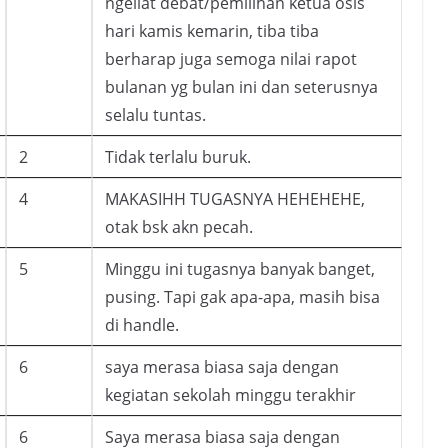
ngeliat debat/pemilihan ketua osis
hari kamis kemarin, tiba tiba
berharap juga semoga nilai rapot
bulanan yg bulan ini dan seterusnya
selalu tuntas.
2
Tidak terlalu buruk.
4
MAKASIHH TUGASNYA HEHEHEHE,
otak bsk akn pecah.
5
Minggu ini tugasnya banyak banget,
pusing. Tapi gak apa-apa, masih bisa
di handle.
6
saya merasa biasa saja dengan
kegiatan sekolah minggu terakhir
6
Saya merasa biasa saja dengan