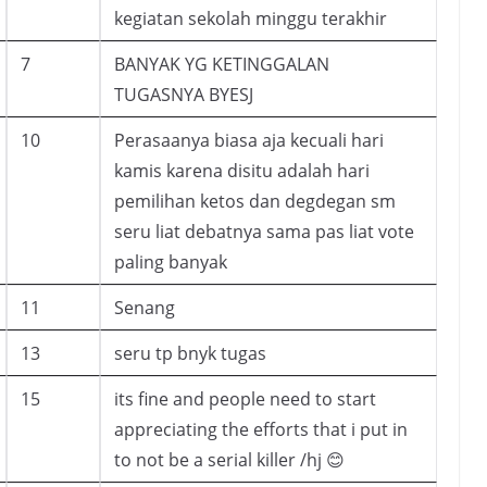
kegiatan sekolah minggu terakhir
7
BANYAK YG KETINGGALAN
TUGASNYA BYESJ
10
Perasaanya biasa aja kecuali hari
kamis karena disitu adalah hari
pemilihan ketos dan degdegan sm
seru liat debatnya sama pas liat vote
paling banyak
11
Senang
13
seru tp bnyk tugas
15
its fine and people need to start
appreciating the efforts that i put in
to not be a serial killer /hj 😊