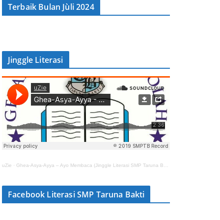
Terbaik Bulan Jùli 2024
Jinggle Literasi
uZie
·
Ghea-Asya-Ayya – Ayo Membaca (Jinggle Literasi SMP Taruna Bakti)
Facebook Literasi SMP Taruna Bakti