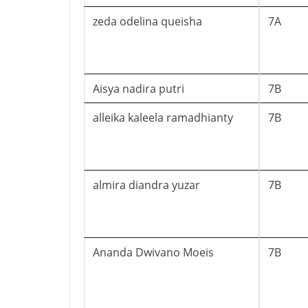
zeda odelina queisha
7A
Aisya nadira putri
7B
alleika kaleela ramadhianty
7B
almira diandra yuzar
7B
Ananda Dwivano Moeis
7B