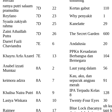
Herfah
sombong
ramya putri salaam
7D
22
Kertas gabut
110
pramudita
Reyfano
7D
23
Why penyakit
1
Syaala zakiyah
7D
25
Kanelatte
29
rahma
Zaini Athaillah
7D
26
The Secret Garden
600
Putra
Darrel Fazli
7E
6
Andalusia
20
Chaviandra
PPKn Kesadaran
Khayru Arfa Azarel
7E
13
Berbangsa dan
104
Bernegara
Anabel izzati
8A
2
Laut yang dalam
56
Mumtaz
Kau, aku, dan
keimora adzra
8A
7
sepucuk angpau
91
merah
IPA Terpadu Kelas
Khalisa Naira Putri
8A
9
128
8
Lastya Wiskara
8A
10
Twenty-Four Eyes
30
uh ku
Blue Lock (bacanya
Raimee
8A
17
tapi 