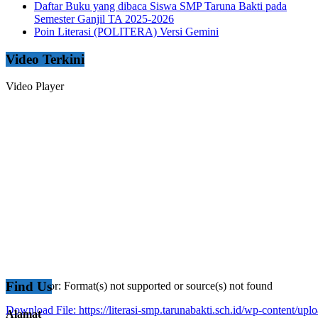
Daftar Buku yang dibaca Siswa SMP Taruna Bakti pada
Semester Ganjil TA 2025-2026
Poin Literasi (POLITERA) Versi Gemini
Video Terkini
Video Player
Find Us
Media error: Format(s) not supported or source(s) not found
Download File: https://literasi-smp.tarunabakti.sch.id/wp-content
Alamat