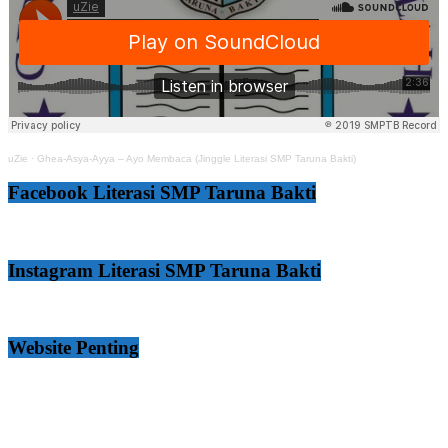
uZie
·
Ghea-Asya-Ayya – Ayo Membaca (Jinggle Literasi SMP Taruna Bakti)
Facebook Literasi SMP Taruna Bakti
Instagram Literasi SMP Taruna Bakti
Website Penting