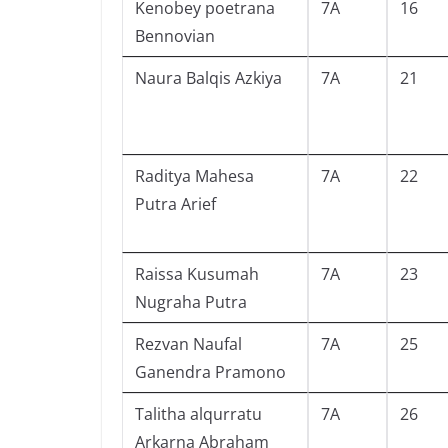
Kenobey poetrana
7A
16
Bennovian
Naura Balqis Azkiya
7A
21
Raditya Mahesa
7A
22
Putra Arief
Raissa Kusumah
7A
23
Nugraha Putra
Rezvan Naufal
7A
25
Ganendra Pramono
Talitha alqurratu
7A
26
Arkarna Abraham