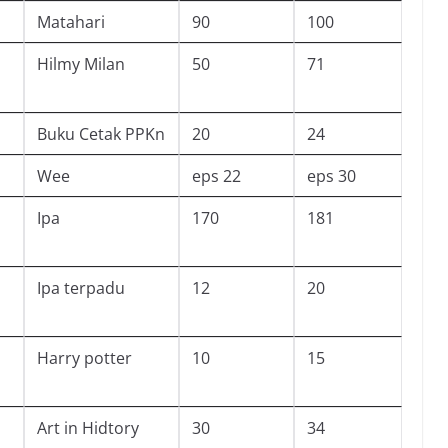
Matahari
90
100
Hilmy Milan
50
71
Buku Cetak PPKn
20
24
Wee
eps 22
eps 30
Ipa
170
181
Ipa terpadu
12
20
Harry potter
10
15
Art in Hidtory
30
34