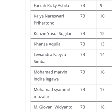
Farrah Rizky Ashila
7B
9
Kalya Nareswari
7B
10
Prihartono
Kenzie Yusuf Sugilar
7B
12
Khanza Aquila
7B
13
Leviandra Faeyza
7B
14
Simbar
Mohamad marvin
7B
16
indira legawa
Mohamad syammil
7B
17
mozafar
M. Giovani Widyanto
7B
18