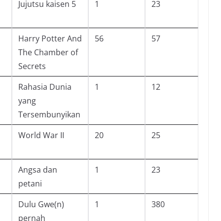
Jujutsu kaisen 5
1
23
Harry Potter And
56
57
The Chamber of
Secrets
Rahasia Dunia
1
12
yang
Tersembunyikan
World War II
20
25
Angsa dan
1
23
petani
Dulu Gwe(n)
1
380
pernah