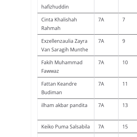
hafizhuddin
Cinta Khalishah
7A
7
Rahmah
Exzellenzaulia Zayra
7A
9
Van Saragih Munthe
Fakih Muhammad
7A
10
Fawwaz
Fattan Keandre
7A
11
Budiman
ilham akbar pandita
7A
13
Keiko Puma Salsabila
7A
15