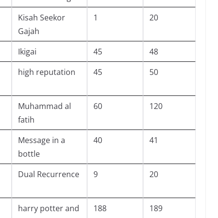
Kisah Seekor
1
20
Gajah
Ikigai
45
48
high reputation
45
50
Muhammad al
60
120
fatih
Message in a
40
41
bottle
Dual Recurrence
9
20
harry potter and
188
189