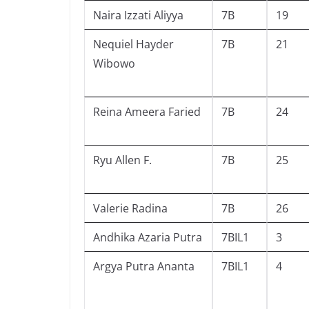
Naira Izzati Aliyya
7B
19
Nequiel Hayder
7B
21
Wibowo
Reina Ameera Faried
7B
24
Ryu Allen F.
7B
25
Valerie Radina
7B
26
Andhika Azaria Putra
7BIL1
3
Argya Putra Ananta
7BIL1
4