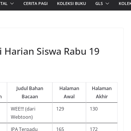
ITAL
CERITA PAGI
KOLEKSI BUKU
GLS
KOLEK
i Harian Siswa Rabu 19
Judul Bahan
Halaman
Halaman
n
Bacaan
Awal
Akhir
WEE!!! (dari
129
130
Webtoon)
IPA Terpadu
165
172