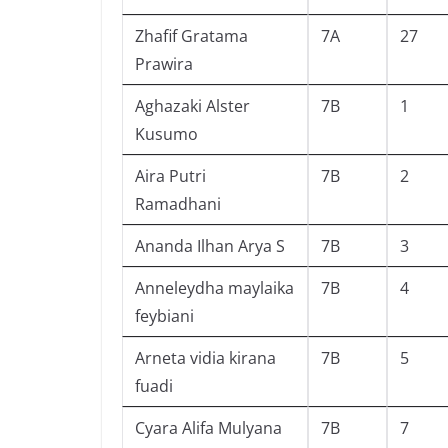
Zhafif Gratama
7A
27
Prawira
Aghazaki Alster
7B
1
Kusumo
Aira Putri
7B
2
Ramadhani
Ananda Ilhan Arya S
7B
3
Anneleydha maylaika
7B
4
feybiani
Arneta vidia kirana
7B
5
fuadi
Cyara Alifa Mulyana
7B
7