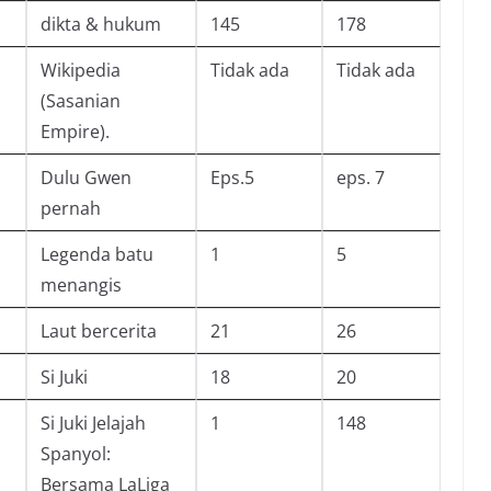
dikta & hukum
145
178
Wikipedia
Tidak ada
Tidak ada
(Sasanian
Empire).
Dulu Gwen
Eps.5
eps. 7
pernah
Legenda batu
1
5
menangis
Laut bercerita
21
26
Si Juki
18
20
Si Juki Jelajah
1
148
Spanyol:
Bersama LaLiga