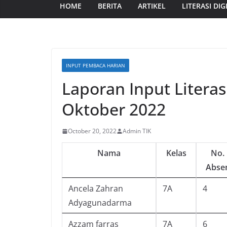
HOME
BERITA
ARTIKEL
LITERASI DIG
INPUT PEMBACA HARIAN
Laporan Input Literas
Oktober 2022
October 20, 2022
Admin TIK
Nama
Kelas
No.
Abse
Ancela Zahran
7A
4
Adyagunadarma
Azzam farras
7A
6