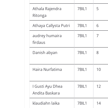
Athala Rajendra
7BIL1
5
Ritonga
Athaya Callysta Putri
7BIL1
6
audrey humaira
7BIL1
7
firdaus
Danish abyan
7BIL1
8
Haira Nurfatima
7BIL1
10
I Gusti Ayu Dhea
7BIL1
12
Andita Baskara
klaudiahn laika
7BIL1
14