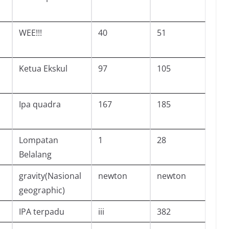
WEE!!!
40
51
Ketua Ekskul
97
105
Ipa quadra
167
185
Lompatan
1
28
Belalang
gravity(Nasional
newton
newton
geographic)
IPA terpadu
iii
382