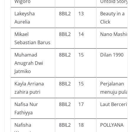
Wigoro
Untold Story
Lakeysha
8BIL2
13
Beauty in a
Aurelia
Click
Mikael
8BIL2
14
Nano Mashin
Sebastian Barus
Muhamad
8BIL2
15
Dilan 1990
Anugrah Dwi
Jatmiko
Kayla Arriana
8BIL2
15
Perjalanan
zahira putri
menuju pulan
Nafisa Nur
8BIL2
17
Laut Bercerita
Fathiyya
Nafisha
8BIL2
18
POLLYANA