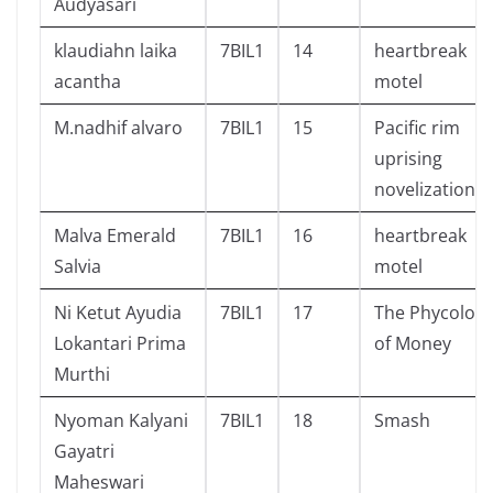
Audyasari
klaudiahn laika
7BIL1
14
heartbreak
acantha
motel
M.nadhif alvaro
7BIL1
15
Pacific rim
uprising
novelization
Malva Emerald
7BIL1
16
heartbreak
Salvia
motel
Ni Ketut Ayudia
7BIL1
17
The Phycolog
Lokantari Prima
of Money
Murthi
Nyoman Kalyani
7BIL1
18
Smash
Gayatri
Maheswari