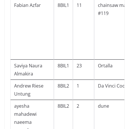
Fabian Azfar
8BIL1
11
chainsaw man
#119
Saviya Naura
8BIL1
23
Ortalla
Almakira
Andrew Riese
8BIL2
1
Da Vinci Code
Untung
ayesha
8BIL2
2
dune
mahadewi
naeema