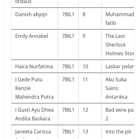
firdaus
Danish abyqn
7BIL1
8
Muhammad a
fatib
Emily Annabel
7BIL1
9
The Last
Sherlock
Holmes Story
Haira Nurfatima
7BIL1
10
Laskar pelangi
I Gede Putu
7BIL1
11
Aku Suka
Kenzie
Sains:
Mahendra Putra
Antariksa
I Gusti Ayu Dhea
7BIL1
12
Bad wine part
Andita Baskara
2
Janeeta Carissa
7BIL1
13
Into the pit