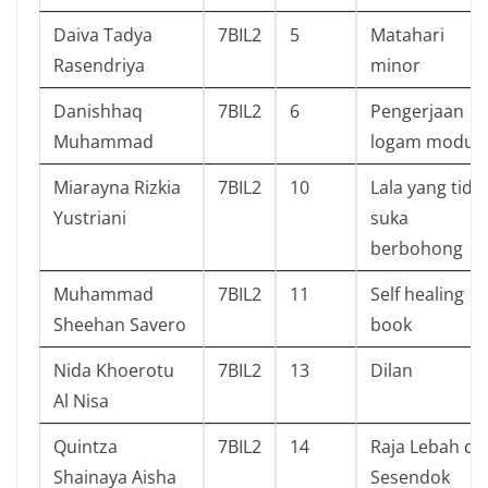
Daiva Tadya
7BIL2
5
Matahari
Rasendriya
minor
Danishhaq
7BIL2
6
Pengerjaan
Muhammad
logam modul 
Miarayna Rizkia
7BIL2
10
Lala yang tida
Yustriani
suka
berbohong
Muhammad
7BIL2
11
Self healing
Sheehan Savero
book
Nida Khoerotu
7BIL2
13
Dilan
Al Nisa
Quintza
7BIL2
14
Raja Lebah da
Shainaya Aisha
Sesendok