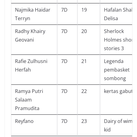
Najmika Haidar
7D
19
Hafalan Shala
Terryn
Delisa
Radhy Khairy
7D
20
Sherlock
Geovani
Holmes short
stories 3
Rafie Zulhusni
7D
21
Legenda
Herfah
pembasket
sombong
Ramya Putri
7D
22
kertas gabut
Salaam
Pramudita
Reyfano
7D
23
Dairy of wimp
kid