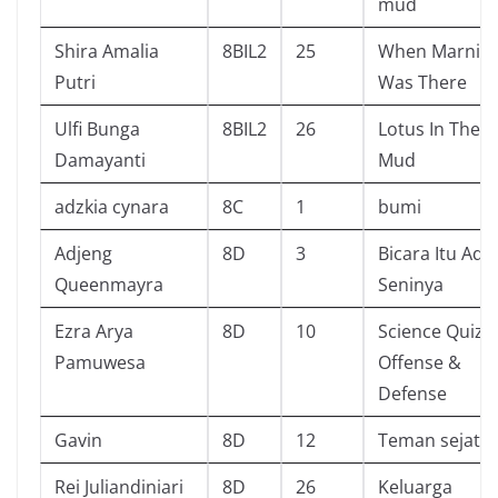
mud
Shira Amalia
8BIL2
25
When Marnie
Putri
Was There
Ulfi Bunga
8BIL2
26
Lotus In The
Damayanti
Mud
adzkia cynara
8C
1
bumi
Adjeng
8D
3
Bicara Itu Ada
Queenmayra
Seninya
Ezra Arya
8D
10
Science Quiz :
Pamuwesa
Offense &
Defense
Gavin
8D
12
Teman sejati
Rei Juliandiniari
8D
26
Keluarga