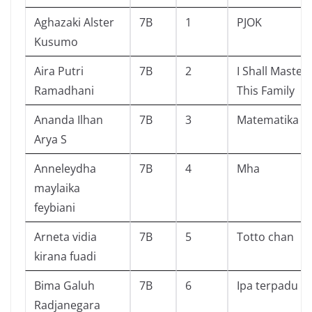
Aghazaki Alster
7B
1
PJOK
Kusumo
Aira Putri
7B
2
I Shall Master
Ramadhani
This Family
Ananda Ilhan
7B
3
Matematika
Arya S
Anneleydha
7B
4
Mha
maylaika
feybiani
Arneta vidia
7B
5
Totto chan
kirana fuadi
Bima Galuh
7B
6
Ipa terpadu
Radjanegara