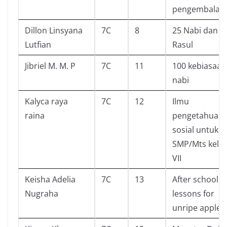
pengembala
Dillon Linsyana
7C
8
25 Nabi dan
Lutfian
Rasul
Jibriel M. M. P
7C
11
100 kebiasaan
nabi
Kalyca raya
7C
12
Ilmu
raina
pengetahuan
sosial untuk
SMP/Mts kela
VII
Keisha Adelia
7C
13
After school
Nugraha
lessons for
unripe apples