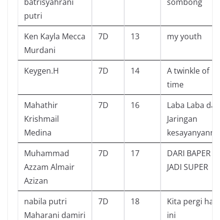
batrisyahrani
sombong
putri
Ken Kayla Mecca
7D
13
my youth
Murdani
Keygen.H
7D
14
A twinkle of
time
Mahathir
7D
16
Laba Laba da
Krishmail
Jaringan
Medina
kesayanyanny
Muhammad
7D
17
DARI BAPER
Azzam Almair
JADI SUPER
Azizan
nabila putri
7D
18
Kita pergi hari
Maharani damiri
ini