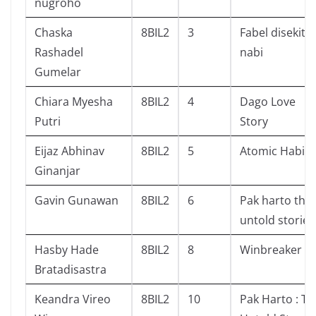
nugroho
Chaska
8BIL2
3
Fabel disekita
Rashadel
nabi
Gumelar
Chiara Myesha
8BIL2
4
Dago Love
Putri
Story
Eijaz Abhinav
8BIL2
5
Atomic Habits
Ginanjar
Gavin Gunawan
8BIL2
6
Pak harto the
untold stories
Hasby Hade
8BIL2
8
Winbreaker
Bratadisastra
Keandra Vireo
8BIL2
10
Pak Harto : Th