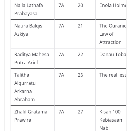
Naila Lathafa
7A
20
Enola Holmes
Prabayasa
Naura Balqis
7A
21
The Quranic
Azkiya
Law of
Attraction
Raditya Mahesa
7A
22
Danau Toba
Putra Arief
Talitha
7A
26
The real lesso
Alqurratu
Arkarna
Abraham
Zhafif Gratama
7A
27
Kisah 100
Prawira
Kebiasaan
Nabi