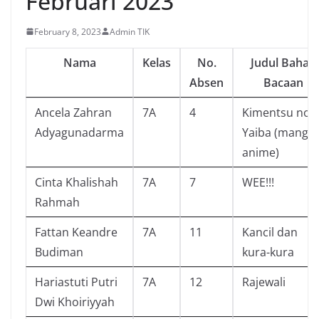
Februari 2023
February 8, 2023
Admin TIK
Nama
Kelas
No.
Judul Bahan
Absen
Bacaan
Ancela Zahran
7A
4
Kimentsu no
Adyagunadarma
Yaiba (manga
anime)
Cinta Khalishah
7A
7
WEE!!!
Rahmah
Fattan Keandre
7A
11
Kancil dan
Budiman
kura-kura
Hariastuti Putri
7A
12
Rajewali
Dwi Khoiriyyah