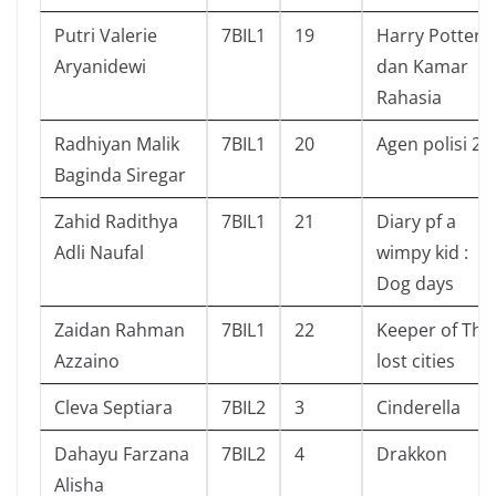
Putri Valerie
7BIL1
19
Harry Potter
Aryanidewi
dan Kamar
Rahasia
Radhiyan Malik
7BIL1
20
Agen polisi 21
Baginda Siregar
Zahid Radithya
7BIL1
21
Diary pf a
Adli Naufal
wimpy kid :
Dog days
Zaidan Rahman
7BIL1
22
Keeper of The
Azzaino
lost cities
Cleva Septiara
7BIL2
3
Cinderella
Dahayu Farzana
7BIL2
4
Drakkon
Alisha