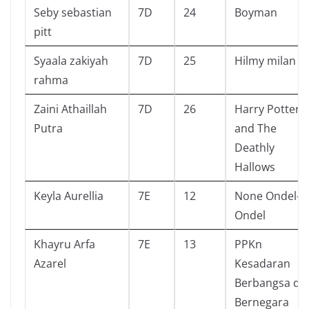
Seby sebastian
7D
24
Boyman
pitt
Syaala zakiyah
7D
25
Hilmy milan
rahma
Zaini Athaillah
7D
26
Harry Potter
Putra
and The
Deathly
Hallows
Keyla Aurellia
7E
12
None Ondel-
Ondel
Khayru Arfa
7E
13
PPKn
Azarel
Kesadaran
Berbangsa da
Bernegara