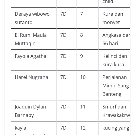
child
Deraya wibowo
7D
7
Kura dan
sutanto
monyet
El Rumi Maula
7D
8
Angkasa dari
Muttaqin
56 hari
Fayola Agatha
7D
9
Kelinci dan
kura kura
Harel Nugraha
7D
10
Perjalanan
Mimpi Sang
Banteng
Joaquin Dylan
7D
11
Smurf dan
Barnaby
Krawakakrwa
kayla
7D
12
kucing yang