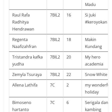
Madu
Raul Rafa
7BIL2
16
Si Juki
Radhitya
#keroyokan
Hendrawan
Regenta
7BIL2
18
Makin
Naafizahfran
Kundang
Tristandra kafka
7BIL2
20
My hero
yudha
academia
Zemyla Tsuraya
7BIL2
22
Snow White
Allena Lathifa
7C
2
my wonderful
holiday
Bimoseno
7C
6
Serigala dan
hartanto
kambing