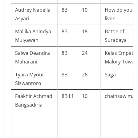
Audrey Nabella
8B
10
How do you
Asyari
live?
Mallika Anindya
8B
18
Battle of
Mulyawan
Surabaya
Salwa Deandra
8B
24
Kelas Empat d
Maharani
Malory Tower
Tyara Myouri
8B
26
Saga
Siswantoro
Faakhir Achmad
8BIL1
10
chainsaw man
Bangsadiria