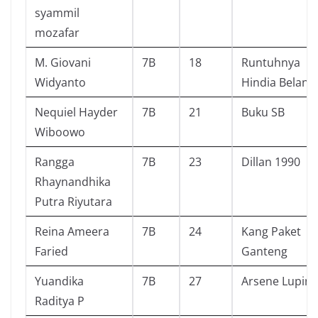
syammil
mozafar
M. Giovani
7B
18
Runtuhnya
Widyanto
Hindia Beland
Nequiel Hayder
7B
21
Buku SB
Wiboowo
Rangga
7B
23
Dillan 1990
Rhaynandhika
Putra Riyutara
Reina Ameera
7B
24
Kang Paket
Faried
Ganteng
Yuandika
7B
27
Arsene Lupin
Raditya P