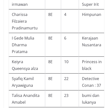
irmawan
Super Irit
Charissa
8E
4
Himpunan
Filzaiera
Pradinamurtu
I Gede Mulia
8E
6
Kerajaan
Dharma
Nusantara
Pratama
Keiyra
8E
10
Princess in
Queensya alza
black
Syafiq Kamil
8E
22
Detective
Aryawiguna
Conan : 37
Talisa Anandita
8E
23
bumi dan
Amabel
lukanya