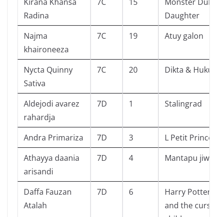
Kirana Khansa
7C
15
Monster Duke
Radina
Daughter
Najma
7C
19
Atuy galon
khaironeeza
Nycta Quinny
7C
20
Dikta & Huku
Sativa
Aldejodi avarez
7D
1
Stalingrad
rahardja
Andra Primariza
7D
3
L Petit Prince
Athayya daania
7D
4
Mantapu jiwa
arisandi
Daffa Fauzan
7D
6
Harry Potter
Atalah
and the curse