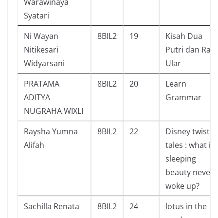
Warawinaya
Syatari
Ni Wayan
8BIL2
19
Kisah Dua
Nitikesari
Putri dan Raja
Widyarsani
Ular
PRATAMA
8BIL2
20
Learn
ADITYA
Grammar
NUGRAHA WIXLI
Raysha Yumna
8BIL2
22
Disney twiste
Alifah
tales : what if
sleeping
beauty never
woke up?
Sachilla Renata
8BIL2
24
lotus in the