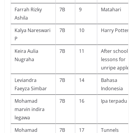
Farrah Rizky
7B
9
Matahari
Ashila
Kalya Nareswari
7B
10
Harry Potter
P
Keira Aulia
7B
11
After school
Nugraha
lessons for
unripe apples
Leviandra
7B
14
Bahasa
Faeyza Simbar
Indonesia
Mohamad
7B
16
Ipa terpadu
marvin indira
legawa
Mohamad
7B
17
Tunnels