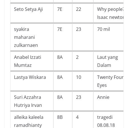
Seto Setya Aji
7E
22
Why people?
Isaac newton
syakira
7E
23
70 mil
maharani
zulkarnaen
Anabel Izzati
8A
2
Laut yang
Mumtaz
Dalam
Lastya Wiskara
8A
10
Twenty Four
Eyes
Suri Azzahra
8A
23
Annie
Hutriya Irvan
alleika kaleela
8B
4
tragedi
ramadhianty
08.08.18