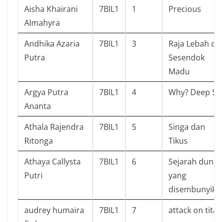
Aisha Khairani
7BIL1
1
Precious
Almahyra
Andhika Azaria
7BIL1
3
Raja Lebah da
Putra
Sesendok
Madu
Argya Putra
7BIL1
4
Why? Deep Se
Ananta
Athala Rajendra
7BIL1
5
Singa dan
Ritonga
Tikus
Athaya Callysta
7BIL1
6
Sejarah dunia
Putri
yang
disembunyika
audrey humaira
7BIL1
7
attack on tita