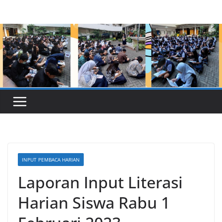
Skip
to
content
INPUT PEMBACA HARIAN
Laporan Input Literasi
Harian Siswa Rabu 1