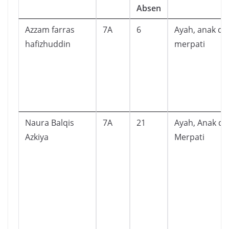
Absen
Azzam farras
7A
6
Ayah, anak da
hafizhuddin
merpati
Naura Balqis
7A
21
Ayah, Anak da
Azkiya
Merpati