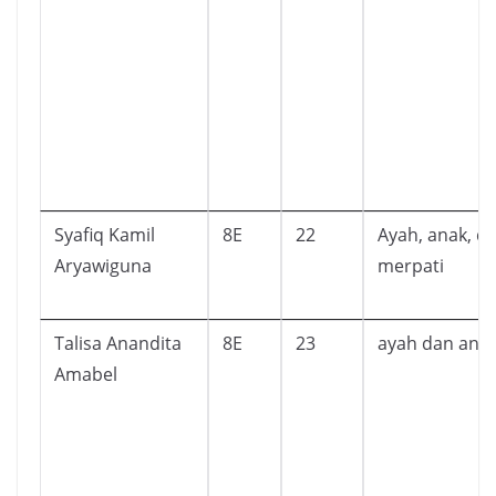
Syafiq Kamil
8E
22
Ayah, anak, d
Aryawiguna
merpati
Talisa Anandita
8E
23
ayah dan ana
Amabel