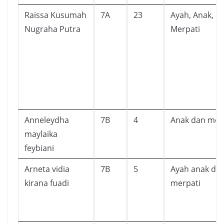
Raissa Kusumah
7A
23
Ayah, Anak, D
Nugraha Putra
Merpati
Anneleydha
7B
4
Anak dan mer
maylaika
feybiani
Arneta vidia
7B
5
Ayah anak da
kirana fuadi
merpati