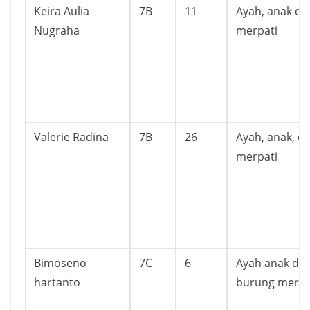
Keira Aulia
7B
11
Ayah, anak da
Nugraha
merpati
Valerie Radina
7B
26
Ayah, anak, d
merpati
Bimoseno
7C
6
Ayah anak da
hartanto
burung merpa