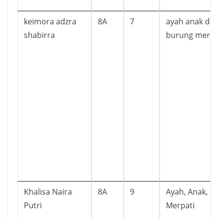
keimora adzra
8A
7
ayah anak da
shabirra
burung merpa
Khalisa Naira
8A
9
Ayah, Anak, d
Putri
Merpati