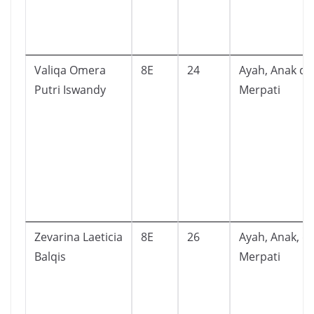
Valiqa Omera
8E
24
Ayah, Anak da
Putri Iswandy
Merpati
Zevarina Laeticia
8E
26
Ayah, Anak, d
Balqis
Merpati