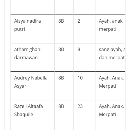
Aisya nadira
8B
2
Ayah, anak, d
putri
merpati
atharr ghani
8B
8
sang ayah, an
darmawan
dan merpati
Audrey Nabella
8B
10
Ayah, Anak, d
Asyari
Merpati
Razell Altaafa
8B
23
Ayah, Anak, d
Shaquile
Merpati