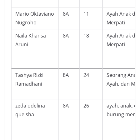
Mario Oktaviano
8A
11
Ayah Anak da
Nugroho
Merpati
Naila Khansa
8A
18
Ayah Anak da
Aruni
Merpati
Tashya Rizki
8A
24
Seorang Anak
Ramadhani
Ayah, dan Mer
zeda odelina
8A
26
ayah, anak, d
queisha
burung merpa