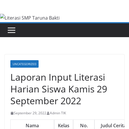
Skip
to
content
UNCATEGORIZED
Laporan Input Literasi
Harian Siswa Kamis 29
September 2022
September 29, 2022
Admin TIK
Nama
Kelas
No.
Judul Cerita 