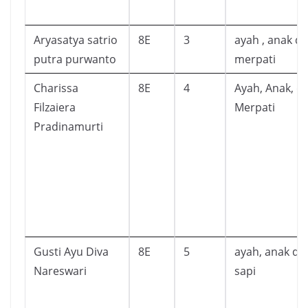
Aryasatya satrio
8E
3
ayah , anak d
putra purwanto
merpati
Charissa
8E
4
Ayah, Anak, d
Filzaiera
Merpati
Pradinamurti
Gusti Ayu Diva
8E
5
ayah, anak da
Nareswari
sapi