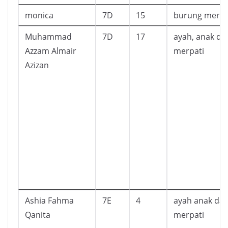
monica
7D
15
burung merpa
Muhammad
7D
17
ayah, anak da
Azzam Almair
merpati
Azizan
Ashia Fahma
7E
4
ayah anak da
Qanita
merpati