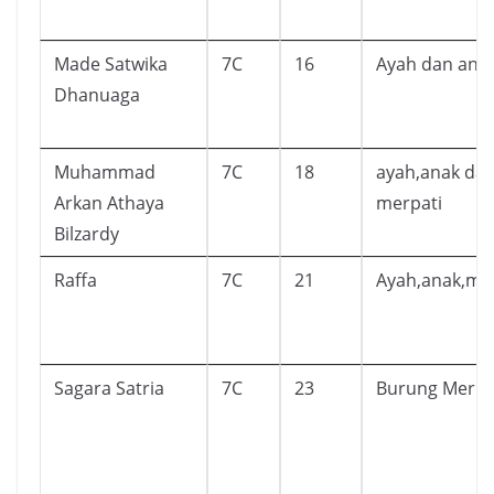
Made Satwika
7C
16
Ayah dan ana
Dhanuaga
Muhammad
7C
18
ayah,anak da
Arkan Athaya
merpati
Bilzardy
Raffa
7C
21
Ayah,anak,me
Sagara Satria
7C
23
Burung Merpa