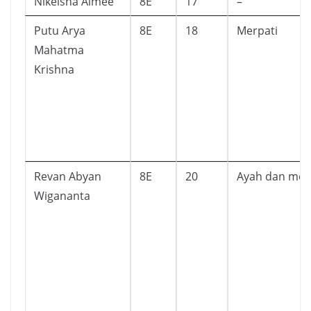
Nikeisha Aimee
8E
17
–
Putu Arya
8E
18
Merpati
Mahatma
Krishna
Revan Abyan
8E
20
Ayah dan mer
Wigananta