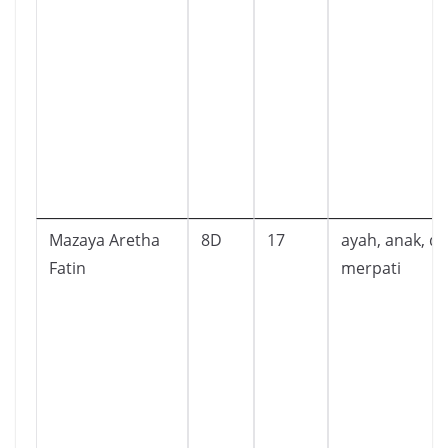
Mazaya Aretha
8D
17
ayah, anak, d
Fatin
merpati