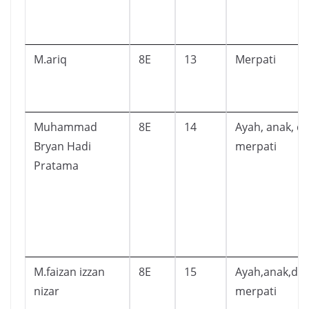
M.ariq
8E
13
Merpati
Muhammad
8E
14
Ayah, anak, d
Bryan Hadi
merpati
Pratama
M.faizan izzan
8E
15
Ayah,anak,da
nizar
merpati