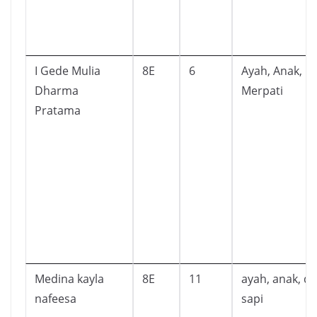
I Gede Mulia
8E
6
Ayah, Anak, D
Dharma
Merpati
Pratama
Medina kayla
8E
11
ayah, anak, d
nafeesa
sapi