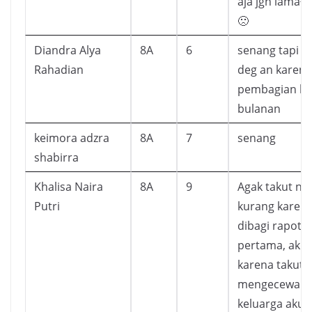
aja jgn lama² 
🙁
Diandra Alya
8A
6
senang tapi s
Rahadian
deg an karena
pembagian la
bulanan
keimora adzra
8A
7
senang
shabirra
Khalisa Naira
8A
9
Agak takut nil
Putri
kurang karena 
dibagi rapot 
pertama, aku 
karena takut
mengecewak
keluarga aku.