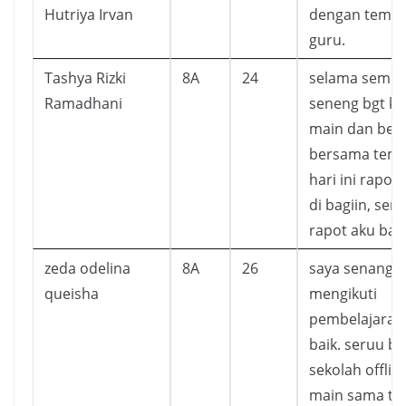
Hutriya Irvan
dengan tema
guru.
Tashya Rizki
8A
24
selama seming
Ramadhani
seneng bgt ka
main dan bela
bersama tem
hari ini rapot
di bagiin, sem
rapot aku bag
zeda odelina
8A
26
saya senang b
queisha
mengikuti
pembelajaran
baik. seruu bn
sekolah offlin
main sama te