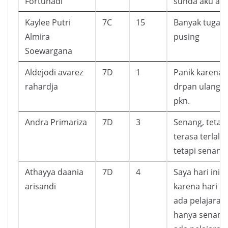
Fortunadi
sunda aku aka
Kaylee Putri
7C
15
Banyak tugas ,
Almira
pusing
Soewargana
Aldejodi avarez
7D
1
Panik karena
rahardja
drpan ulanga
pkn.
Andra Primariza
7D
3
Senang, tetapi
terasa terlal
tetapi senang.
Athayya daania
7D
4
Saya hari ini
arisandi
karena hari ini
ada pelajaran 
hanya senang 