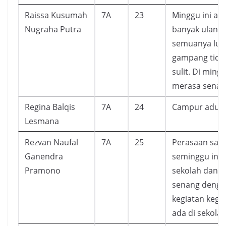
Raissa Kusumah
7A
23
Minggu ini ad
Nugraha Putra
banyak ulanga
semuanya lu
gampang tidak
sulit. Di mingg
merasa senan
Regina Balqis
7A
24
Campur aduk
Lesmana
Rezvan Naufal
7A
25
Perasaan say
Ganendra
seminggu ini 
Pramono
sekolah dan s
senang deng
kegiatan kegi
ada di sekola