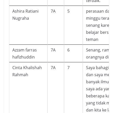
terbaik.
Ashira Ratiani
7A
5
perasaan dal
Nugraha
minggu terakh
senang karena
belajar bers
teman
Azzam farras
7A
6
Senang, rame
hafizhuddin
orangnya di s
Cinta Khalishah
7A
7
Saya bahagia 
Rahmah
dan saya memi
banyak ilmu 
saya ada yang
beberapa kata
yang tidak me
dan kita ke la