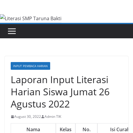
Skip
to
content
INPUT PEMBACA HARIAN
Laporan Input Literasi
Harian Siswa Jumat 26
Agustus 2022
August 30, 2022
Admin TIK
Nama
Kelas
No.
Isi Curaha