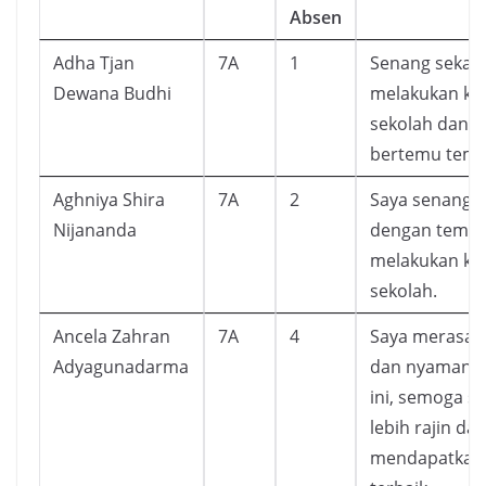
Absen
Adha Tjan
7A
1
Senang sekali 
Dewana Budhi
melakukan keg
sekolah dan b
bertemu tema
Aghniya Shira
7A
2
Saya senang 
Nijananda
dengan teman
melakukan ke
sekolah.
Ancela Zahran
7A
4
Saya merasa 
Adyagunadarma
dan nyaman d
ini, semoga s
lebih rajin da
mendapatkan 