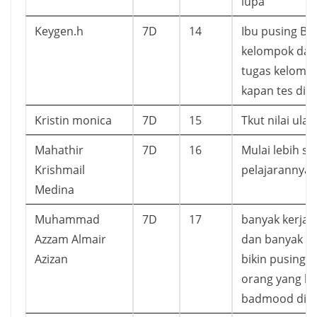
lupa
Keygen.h
7D
14
Ibu pusing Bu
kelompok dan
tugas kelompo
kapan tes dia
Kristin monica
7D
15
Tkut nilai ulan
Mahathir
7D
16
Mulai lebih s
Krishmail
pelajarannya
Medina
Muhammad
7D
17
banyak kerja
Azzam Almair
dan banyak u
Azizan
bikin pusing, 
orang yang bi
badmood di s