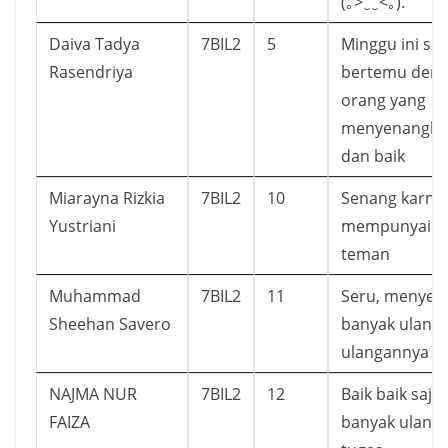
(｡>‿‿<｡).
Daiva Tadya
7BIL2
5
Minggu ini sa
Rasendriya
bertemu deng
orang yang
menyenangkan
dan baik
Miarayna Rizkia
7BIL2
10
Senang karna 
Yustriani
mempunyai b
teman
Muhammad
7BIL2
11
Seru, menyen
Sheehan Savero
banyak ulanga
ulangannya s
NAJMA NUR
7BIL2
12
Baik baik saja,
FAIZA
banyak ulang