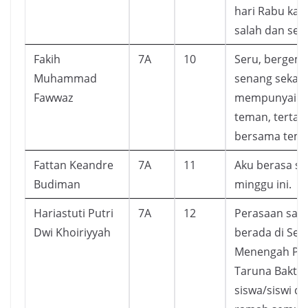
hari Rabu kal
salah dan seru
Fakih
7A
10
Seru, bergem
Muhammad
senang sekali.
Fawwaz
mempunyai b
teman, tertaw
bersama tem
Fattan Keandre
7A
11
Aku berasa s
Budiman
minggu ini.
Hariastuti Putri
7A
12
Perasaan say
Dwi Khoiriyyah
berada di Sek
Menengah Pe
Taruna Bakti,
siswa/siswi dis