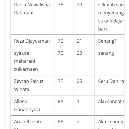
Rania Novialisha
7E
20
sekolah sanga
Rahmani
menyenangka
suka belajar h
baru
Reza Djayusman
7E
21
Senang?
syakira
7E
23
senang
maharani
zulkarnaen
Zevran Fairuz
7E
25
Seru Dan ram
Winata
Allena
8A
1
aku sangat s
Hanannydia
Anabel Izzati
8A
2
Aku seneng b