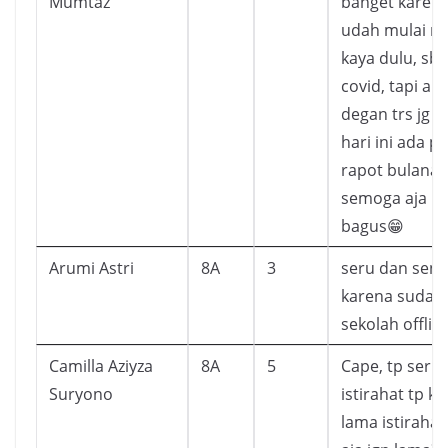
Mumtaz
banget karena
udah mulai n
kaya dulu, sb
covid, tapi ak
degan trs jg t
hari ini ada 
rapot bulanan
semoga aja nil
bagus😁
Arumi Astri
8A
3
seru dan sen
karena sudah
sekolah offlin
Camilla Aziyza
8A
5
Cape, tp seru
Suryono
istirahat tp k
lama istiraha