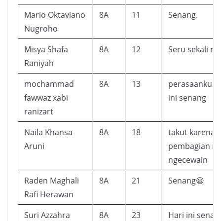
Mario Oktaviano
8A
11
Senang.
Nugroho
Misya Shafa
8A
12
Seru sekali mi
Raniyah
mochammad
8A
13
perasaanku s
fawwaz xabi
ini senang
ranizart
Naila Khansa
8A
18
takut karena h
Aruni
pembagian rap
ngecewain
Raden Maghali
8A
21
Senang😀
Rafi Herawan
Suri Azzahra
8A
23
Hari ini sena