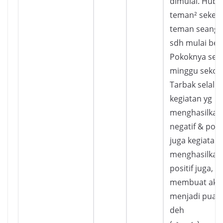
dimulai. Hub
teman² sekela
teman seangk
sdh mulai ber
Pokoknya seti
minggu sekol
Tarbak selalu
kegiatan yg
menghasilkan
negatif & positi
juga kegiatan 
menghasilkan
positif juga, b
membuat aku
menjadi puas
deh