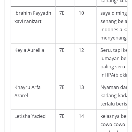
kadang² kelas
ibrahim Fayyadh
7E
10
saya d minggu
xavi ranizart
senang belaja
indonesia kar
menyenangka
Keyla Aurellia
7E
12
Seru, tapi kela
lumayan beris
paling seru d
ini IPA(biokimi
Khayru Arfa
7E
13
Nyaman dan ba
Azarel
kadang-kadan
terlalu berisik.
Letisha Yazied
7E
14
kelasnya beris
cowo cowo ka