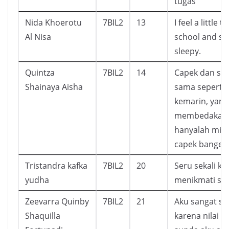
tugas
Nida Khoerotu
7BIL2
13
I feel a little t
Al Nisa
school and s
sleepy.
Quintza
7BIL2
14
Capek dan ser
Shainaya Aisha
sama seperti 
kemarin, yang
membedakan
hanyalah ming
capek banget
Tristandra kafka
7BIL2
20
Seru sekali ka
yudha
menikmati sek
Zeevarra Quinby
7BIL2
21
Aku sangat se
Shaquilla
karena nilai 