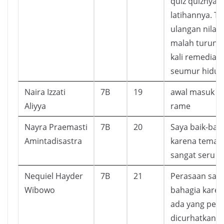
quiz quiznya 
latihannya. Ta
ulangan nilai 
malah turun.
kali remedial
seumur hidup
Naira Izzati
7B
19
awal masuk k
Aliyya
rame
Nayra Praemasti
7B
20
Saya baik-baik
Amintadisastra
karena teman
sangat seru
Nequiel Hayder
7B
21
Perasaan saya
Wibowo
bahagia karen
ada yang perl
dicurhatkan.