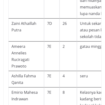
dan nilainya 
memuaskan. T
lupa nanda l
Zaini Athaillah
7D
26
Untuk sekara
Putra
atau pesan k
sekolah tidak
Ameera
7E
2
gatau minggu 
Annelies
Ruciragati
Prawoto
Ashilla Fahma
7E
4
seru
Qanita
Emirio Mahesa
7E
8
Kelasnya kad
Indrawan
kadang berisi