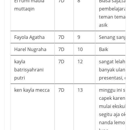
El rumi maula
7D
8
Biasa saja,tapi
muttaqin
pembelajaran
teman teman 
asik
Fayola Agatha
7D
9
Senang sanga
Harel Nugraha
7D
10
Baik
kayla
7D
12
sangat lelah 
batrisyahrani
banyak ulanga
putri
presentasi, dn
ken kayla mecca
7D
13
minggu ini se
capek karena
mulai ekskul
segitu aja oke
nanda lemon 