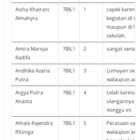
Aisha Khairani
7BIL1
1
capek karena
Almahyra
kegiatan di se
maupun di lu
sekolah.
Amira Marsya
7BIL1
2
sangat senan
Radifa
Andhika Azaria
7BIL1
3
Lumayan sen
Putra
walaupun ada
Argya Putra
7BIL1
4
Lelah karena
Ananta
ulangannya a
minggu ini
Athala Rajendra
7BIL1
5
Perasaan say
Ritonga
walaupun ada