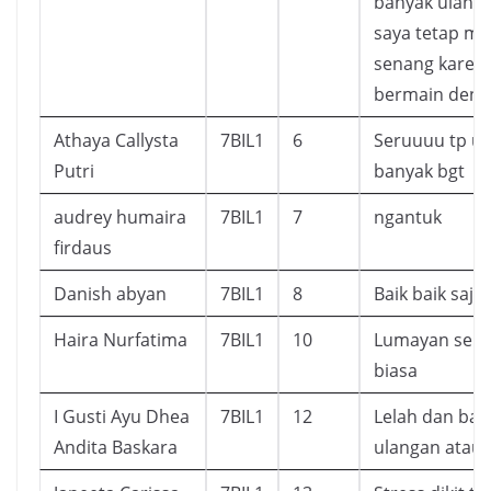
banyak ulanga
saya tetap me
senang karen
bermain deng
Athaya Callysta
7BIL1
6
Seruuuu tp uj
Putri
banyak bgt
audrey humaira
7BIL1
7
ngantuk
firdaus
Danish abyan
7BIL1
8
Baik baik saja
Haira Nurfatima
7BIL1
10
Lumayan seru,
biasa
I Gusti Ayu Dhea
7BIL1
12
Lelah dan ban
Andita Baskara
ulangan atau 