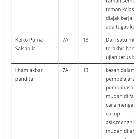
ramah semua.
teman kelas y
diajak kerja s
ada tugas kel
Keiko Puma
7A
13
Dari satu min
Salsabila
terakhir hany
ujian terus bi
ilham akbar
7A
13
kesan dalam
pandita
pembelajaran
pembahasaan 
mudah di faha
cara mengaja
cukup
asik,menghib
mudah difaha