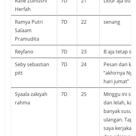
Rafie Zulhusni
7D
21
Libur aja bu
Herfah
Ramya Putri
7D
22
senang
Salaam
Pramudita
Reyfano
7D
23
B aja tetap s
Seby sebastian
7D
24
Pesan dan kes
pitt
“akhirnya Ny
hari jumat”
Syaala zakiyah
7D
25
Minggu ini sa
rahma
dan lelah, kar
banyak susul
ulangan. Tapi
saya kerjaka