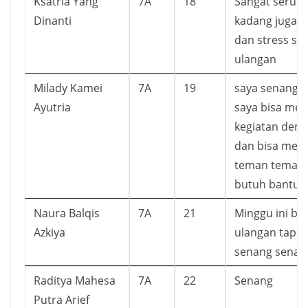
Ksatria Yang
7A
18
Sangat seru t
Dinanti
kadang juga b
dan stress saa
ulangan
Milady Kamei
7A
19
saya senang 
Ayutria
saya bisa men
kegiatan deng
dan bisa me
teman teman 
butuh bantua
Naura Balqis
7A
21
Minggu ini ba
Azkiya
ulangan tapi 
senang senang
Raditya Mahesa
7A
22
Senang
Putra Arief