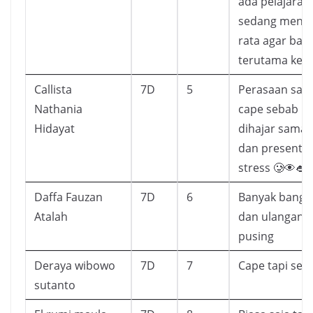
ada pelajaran
sedang menge
rata agar bag
terutama kep
Callista
7D
5
Perasaan saya
Nathania
cape sebab u
Hidayat
dihajar sama 
dan presentas
stress 🥲👁👄
Daffa Fauzan
7D
6
Banyak bange
Atalah
dan ulangan ja
pusing
Deraya wibowo
7D
7
Cape tapi ser
sutanto