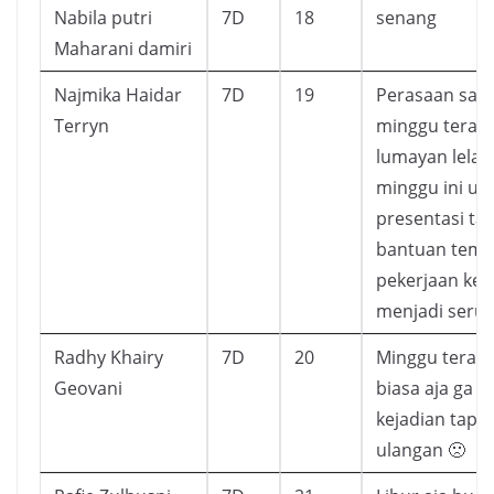
Nabila putri
7D
18
senang
Maharani damiri
Najmika Haidar
7D
19
Perasaan saya
Terryn
minggu terakh
lumayan lelah
minggu ini ul
presentasi ta
bantuan tem
pekerjaan ke
menjadi seru.
Radhy Khairy
7D
20
Minggu terakh
Geovani
biasa aja ga a
kejadian tapi
ulangan 🙁