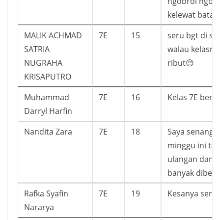
ngobrol ngo
kelewat batas
MALIK ACHMAD
7E
15
seru bgt di se
SATRIA
walau kelasnya
NUGRAHA
ribut😔
KRISAPUTRO
Muhammad
7E
16
Kelas 7E beris
Darryl Harfin
Nandita Zara
7E
18
Saya senang 
minggu ini ti
ulangan dan t
banyak diberi 
Rafka Syafin
7E
19
Kesanya seru
Nararya