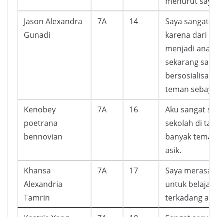
menurut saya
Jason Alexandra
7A
14
Saya sangat 
Gunadi
karena dari s
menjadi anak 
sekarang saya
bersosialisas
teman sebaya
Kenobey
7A
16
Aku sangat s
poetrana
sekolah di tar
bennovian
banyak teman
asik.
Khansa
7A
17
Saya merasa 
Alexandria
untuk belajar 
Tamrin
terkadang aga