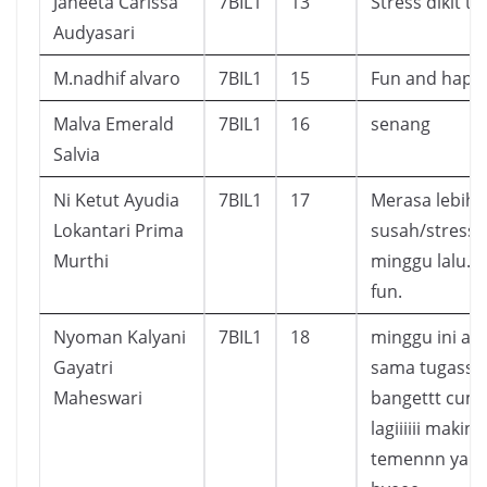
Janeeta Carissa
7BIL1
13
Stress dikit t
Audyasari
M.nadhif alvaro
7BIL1
15
Fun and happ
Malva Emerald
7BIL1
16
senang
Salvia
Ni Ketut Ayudia
7BIL1
17
Merasa lebih
Lokantari Prima
susah/stress 
Murthi
minggu lalu. Ov
fun.
Nyoman Kalyani
7BIL1
18
minggu ini ak
Gayatri
sama tugassss
Maheswari
bangettt cum
lagiiiiii maki
temennn yaud