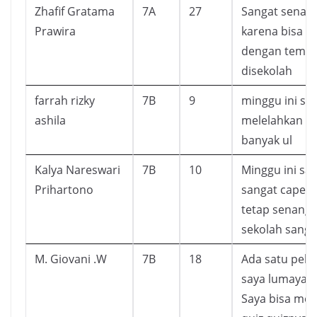
Zhafif Gratama
7A
27
Sangat senang
Prawira
karena bisa 
dengan tema
disekolah
farrah rizky
7B
9
minggu ini sa
ashila
melelahkan k
banyak ul
Kalya Nareswari
7B
10
Minggu ini sa
Prihartono
sangat cape, t
tetap senang 
sekolah sanga
M. Giovani .W
7B
18
Ada satu pelaj
saya lumayan 
Saya bisa me