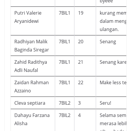
byeee
Putri Valerie
7BIL1
19
kurang memu
Aryanidewi
dalam menger
ulangan.
Radhiyan Malik
7BIL1
20
Senang
Baginda Siregar
Zahid Radithya
7BIL1
21
Senang karen
Adli Naufal
Zaidan Rahman
7BIL1
22
Make less tes
Azzaino
Cleva septiara
7BIL2
3
Seru!
Dahayu Farzana
7BIL2
4
Selama seming
Alisha
merasa lebih 