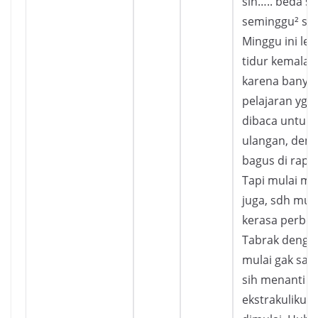
sih….. beda se
seminggu² se
Minggu ini le
tidur kemala
karena banyak
pelajaran yg 
dibaca untuk 
ulangan, demi 
bagus di rapo
Tapi mulai mi
juga, sdh mul
kerasa perbe
Tabrak denga
mulai gak sab
sih menanti k
ekstrakulikule