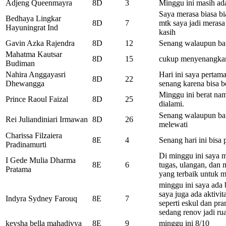
Adjeng Queenmayra
8D
3
Minggu ini masih ada
Saya merasa biasa bia
Bedhaya Lingkar
8D
7
mtk saya jadi merasa
Hayuningrat Ind
kasih
Gavin Azka Rajendra
8D
12
Senang walaupun ba
Mahatma Kautsar
8D
15
cukup menyenangkan 
Budiman
Nahira Anggayasri
Hari ini saya pertama
8D
22
Dhewangga
senang karena bisa 
Minggu ini berat na
Prince Raoul Faizal
8D
25
dialami.
Senang walaupun ban
Rei Juliandiniari Irmawan
8D
26
melewati
Charissa Filzaiera
8E
4
Senang hari ini bis
Pradinamurti
Di minggu ini saya m
I Gede Mulia Dharma
8E
6
tugas, ulangan, dan 
Pratama
yang terbaik untuk 
minggu ini saya ada 
saya juga ada aktivi
Indyra Sydney Farouq
8E
7
seperti eskul dan pr
sedang renov jadi ru
keysha bella mahadivya
8E
9
minggu ini 8/10