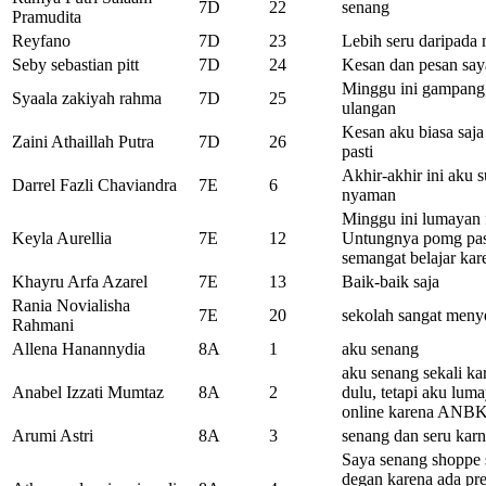
7D
22
senang
Pramudita
Reyfano
7D
23
Lebih seru daripada
Seby sebastian pitt
7D
24
Kesan dan pesan say
Minggu ini gampang,
Syaala zakiyah rahma
7D
25
ulangan
Kesan aku biasa saja 
Zaini Athaillah Putra
7D
26
pasti
Akhir-akhir ini aku
Darrel Fazli Chaviandra
7E
6
nyaman
Minggu ini lumayan f
Keyla Aurellia
7E
12
Untungnya pomg pas h
semangat belajar kar
Khayru Arfa Azarel
7E
13
Baik-baik saja
Rania Novialisha
7E
20
sekolah sangat menye
Rahmani
Allena Hanannydia
8A
1
aku senang
aku senang sekali ka
Anabel Izzati Mumtaz
8A
2
dulu, tetapi aku lum
online karena ANBK
Arumi Astri
8A
3
senang dan seru kar
Saya senang shoppe s
degan karena ada pre