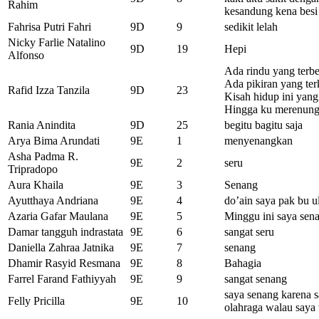
Rahim
kesandung kena besi 
Fahrisa Putri Fahri
9D
9
sedikit lelah
Nicky Farlie Natalino
9D
19
Hepi
Alfonso
Ada rindu yang terb
Ada pikiran yang te
Rafid Izza Tanzila
9D
23
Kisah hidup ini yang
Hingga ku merenung
Rania Anindita
9D
25
begitu bagitu saja
Arya Bima Arundati
9E
1
menyenangkan
Asha Padma R.
9E
2
seru
Tripradopo
Aura Khaila
9E
3
Senang
Ayutthaya Andriana
9E
4
do’ain saya pak bu u
Azaria Gafar Maulana
9E
5
Minggu ini saya sen
Damar tangguh indrastata
9E
6
sangat seru
Daniella Zahraa Jatnika
9E
7
senang
Dhamir Rasyid Resmana
9E
8
Bahagia
Farrel Farand Fathiyyah
9E
9
sangat senang
saya senang karena s
Felly Pricilla
9E
10
olahraga walau saya 