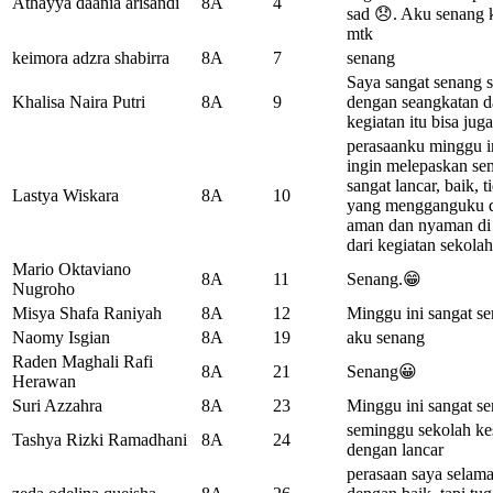
Athayya daania arisandi
8A
4
sad 😞. Aku senang 
mtk
keimora adzra shabirra
8A
7
senang
Saya sangat senang 
Khalisa Naira Putri
8A
9
dengan seangkatan da
kegiatan itu bisa ju
perasaanku minggu i
ingin melepaskan se
sangat lancar, baik, 
Lastya Wiskara
8A
10
yang mengganguku di 
aman dan nyaman di l
dari kegiatan sekolah
Mario Oktaviano
8A
11
Senang.😁
Nugroho
Misya Shafa Raniyah
8A
12
Minggu ini sangat s
Naomy Isgian
8A
19
aku senang
Raden Maghali Rafi
8A
21
Senang😀
Herawan
Suri Azzahra
8A
23
Minggu ini sangat se
seminggu sekolah kes
Tashya Rizki Ramadhani
8A
24
dengan lancar
perasaan saya selama