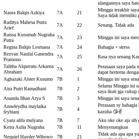
ulangannya saya han
Minggu terakhir saya
Naura Balqis Azkiya
7A
21
Saya tidak memiliki 
Raditya Mahesa Putra
7A
22
Senang. Tidak ada
Arief
Raissa Kusumah Nugraha
7A
23
Minggu ini saya mer
Putra
Regina Balqis Lesmana
7A
24
Bahagia + stress
Rezvan Naufal Ganendra
7A
25
Rasa nya senang Kar
Pramono
Talitha Alqurratu Arkarna
Perasaan saya pada m
7A
26
Abraham
dapat bertemu denga
Aghazaki Alster Kusumo
7B
1
Minggu ini saya sen
Selama Minggu ini sa
Aira Putri Ramadhani
7B
2
saya ikuti jga cukup
Ananda Ilhan Arya S
7B
3
Minggu ini saya senan
Perasaan sy bahagia 
Anneleydha maylaika
7B
4
kazuha 😘✌️
feybiani
Cyara alifa mulyana
7B
7
Aku oke oke aja sih
Keira Aulia Nugraha
7B
11
Menyenangkan
Tidak ada apa apa y
Nequiel Hayder Wibowo
7B
21