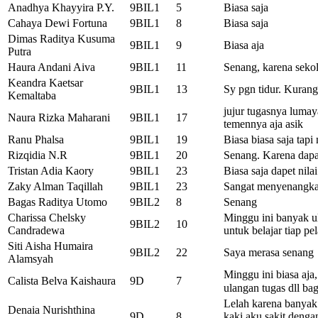
Anadhya Khayyira P.Y.
9BIL1
5
Biasa saja
Cahaya Dewi Fortuna
9BIL1
8
Biasa saja
Dimas Raditya Kusuma
9BIL1
9
Biasa aja
Putra
Haura Andani Aiva
9BIL1
11
Senang, karena sekol
Keandra Kaetsar
9BIL1
13
Sy pgn tidur. Kurang
Kemaltaba
jujur tugasnya luma
Naura Rizka Maharani
9BIL1
17
temennya aja asik
Ranu Phalsa
9BIL1
19
Biasa biasa saja tap
Rizqidia N.R
9BIL1
20
Senang. Karena dapat
Tristan Adia Kaory
9BIL1
23
Biasa saja dapet nila
Zaky Alman Taqillah
9BIL1
23
Sangat menyenangkan
Bagas Raditya Utomo
9BIL2
8
Senang
Charissa Chelsky
Minggu ini banyak ul
9BIL2
10
Candradewa
untuk belajar tiap p
Siti Aisha Humaira
9BIL2
22
Saya merasa senang
Alamsyah
Minggu ini biasa aja,
Calista Belva Kaishaura
9D
7
ulangan tugas dll ba
Lelah karena banyak
Denaia Nurishthina
9D
8
kaki aku sakit dengan