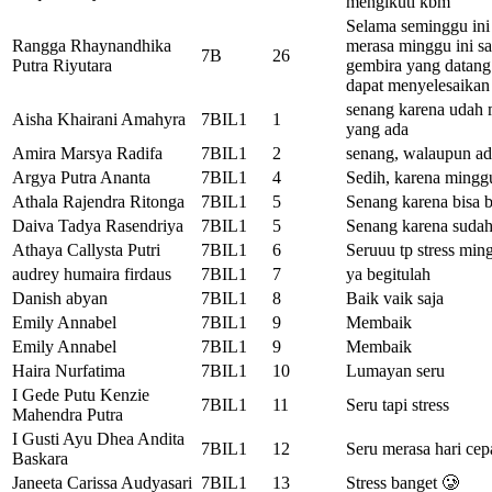
mengikuti kbm
Selama seminggu ini
Rangga Rhaynandhika
merasa minggu ini sa
7B
26
Putra Riyutara
gembira yang datang
dapat menyelesaikan
senang karena udah 
Aisha Khairani Amahyra
7BIL1
1
yang ada
Amira Marsya Radifa
7BIL1
2
senang, walaupun ada
Argya Putra Ananta
7BIL1
4
Sedih, karena mingg
Athala Rajendra Ritonga
7BIL1
5
Senang karena bisa 
Daiva Tadya Rasendriya
7BIL1
5
Senang karena sudah
Athaya Callysta Putri
7BIL1
6
Seruuu tp stress min
audrey humaira firdaus
7BIL1
7
ya begitulah
Danish abyan
7BIL1
8
Baik vaik saja
Emily Annabel
7BIL1
9
Membaik
Emily Annabel
7BIL1
9
Membaik
Haira Nurfatima
7BIL1
10
Lumayan seru
I Gede Putu Kenzie
7BIL1
11
Seru tapi stress
Mahendra Putra
I Gusti Ayu Dhea Andita
7BIL1
12
Seru merasa hari cepa
Baskara
Janeeta Carissa Audyasari
7BIL1
13
Stress banget 🥲