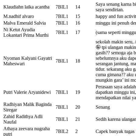
Saya senang karna b
Klaudiahn laika acantha
7BIL1
14
saya sendirian.
M.nadhif alvaro
7BIL1
15
happy and fun activit
Malva Emerald Salvia
7BIL1
16
minggu ini penuh de
Ni Ketut Ayudia
7BIL1
17
(sama seperti minggu
Lokantari Prima Murthi
sekolah makin s
🤪 tpi ulangan makin
gasih?? semoga aja b
Nyoman Kalyani Gayatri
sebelumnya aku dape
7BIL1
18
Maheswari
serangan jantung, m
tidur. sekarang aku 
cuma gimana?? aku u
mungkin gara’ ini mo
Perasaan saya adalah 
Putri Valerie Aryanidewi
7BIL1
19
dapatkan minggu ini
mendapatkan nilai y
Radhiyan Malik Baginda
7BIL1
20
Senang
Siregar
Zahid Radithya Adli
7BIL1
21
Sedih karena ulangan
Naufal
Athaya zeevara nugraha
7BIL2
2
Capek banyak tugas t
putri