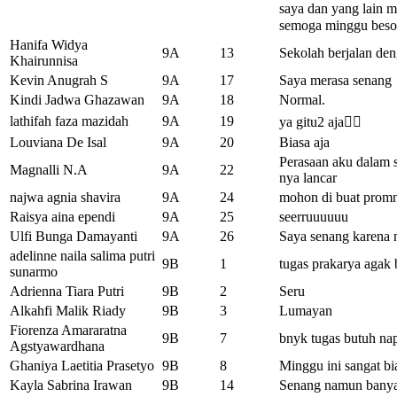
saya dan yang lain m
semoga minggu besok
Hanifa Widya
9A
13
Sekolah berjalan den
Khairunnisa
Kevin Anugrah S
9A
17
Saya merasa senang
Kindi Jadwa Ghazawan
9A
18
Normal.
lathifah faza mazidah
9A
19
ya gitu2 aja☝🏻
Louviana De Isal
9A
20
Biasa aja
Perasaan aku dalam s
Magnalli N.A
9A
22
nya lancar
najwa agnia shavira
9A
24
mohon di buat promni
Raisya aina ependi
9A
25
seerruuuuuu
Ulfi Bunga Damayanti
9A
26
Saya senang karena n
adelinne naila salima putri
9B
1
tugas prakarya agak
sunarmo
Adrienna Tiara Putri
9B
2
Seru
Alkahfi Malik Riady
9B
3
Lumayan
Fiorenza Amararatna
9B
7
bnyk tugas butuh nap
Agstyawardhana
Ghaniya Laetitia Prasetyo
9B
8
Minggu ini sangat bi
Kayla Sabrina Irawan
9B
14
Senang namun banya