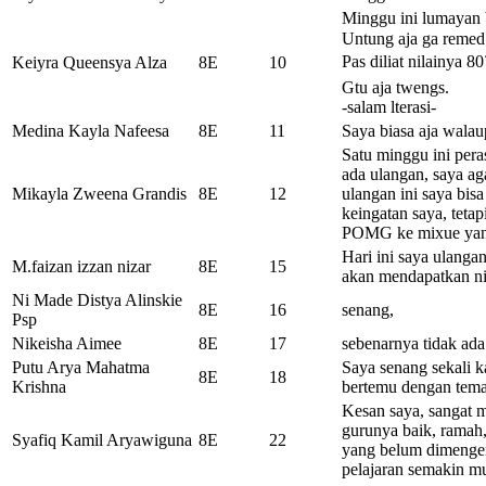
Minggu ini lumayan
Untung aja ga reme
Pas diliat nilainya 
Keiyra Queensya Alza
8E
10
Gtu aja twengs.
-salam lterasi-
Medina Kayla Nafeesa
8E
11
Saya biasa aja wala
Satu minggu ini pera
ada ulangan, saya a
Mikayla Zweena Grandis
8E
12
ulangan ini saya bis
keingatan saya, tetap
POMG ke mixue yang 
Hari ini saya ulanga
M.faizan izzan nizar
8E
15
akan mendapatkan ni
Ni Made Distya Alinskie
8E
16
senang,
Psp
Nikeisha Aimee
8E
17
sebenarnya tidak ada
Putu Arya Mahatma
Saya senang sekali k
8E
18
Krishna
bertemu dengan tema
Kesan saya, sangat m
gurunya baik, ramah,
Syafiq Kamil Aryawiguna
8E
22
yang belum dimenger
pelajaran semakin m