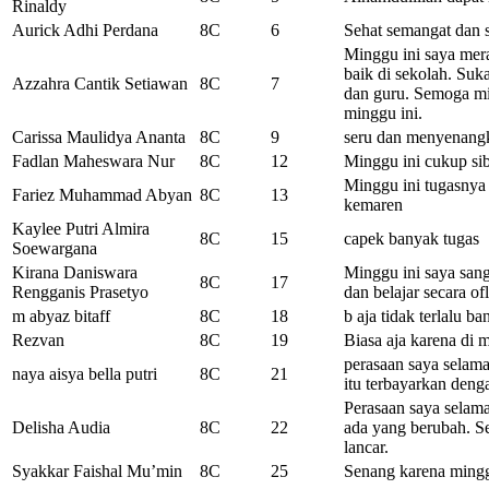
Rinaldy
Aurick Adhi Perdana
8C
6
Sehat semangat dan 
Minggu ini saya mer
baik di sekolah. Suk
Azzahra Cantik Setiawan
8C
7
dan guru. Semoga min
minggu ini.
Carissa Maulidya Ananta
8C
9
seru dan menyenang
Fadlan Maheswara Nur
8C
12
Minggu ini cukup sib
Minggu ini tugasnya
Fariez Muhammad Abyan
8C
13
kemaren
Kaylee Putri Almira
8C
15
capek banyak tugas
Soewargana
Kirana Daniswara
Minggu ini saya san
8C
17
Rengganis Prasetyo
dan belajar secara of
m abyaz bitaff
8C
18
b aja tidak terlalu 
Rezvan
8C
19
Biasa aja karena di 
perasaan saya selama
naya aisya bella putri
8C
21
itu terbayarkan deng
Perasaan saya selama
Delisha Audia
8C
22
ada yang berubah. S
lancar.
Syakkar Faishal Mu’min
8C
25
Senang karena mingg