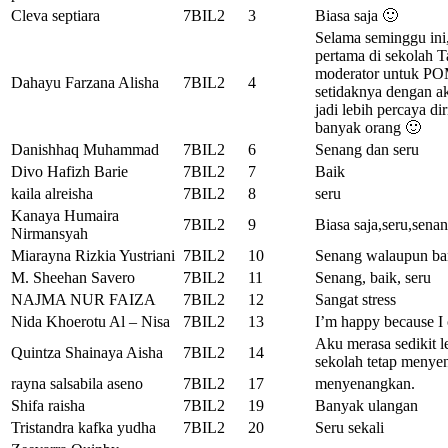
Cleva septiara
7BIL2
3
Biasa saja 🙂
Selama seminggu ini
pertama di sekolah T
moderator untuk POM
Dahayu Farzana Alisha
7BIL2
4
setidaknya dengan 
jadi lebih percaya di
banyak orang 🙂
Danishhaq Muhammad
7BIL2
6
Senang dan seru
Divo Hafizh Barie
7BIL2
7
Baik
kaila alreisha
7BIL2
8
seru
Kanaya Humaira
7BIL2
9
Biasa saja,seru,sena
Nirmansyah
Miarayna Rizkia Yustriani
7BIL2
10
Senang walaupun ba
M. Sheehan Savero
7BIL2
11
Senang, baik, seru
NAJMA NUR FAIZA
7BIL2
12
Sangat stress
Nida Khoerotu Al – Nisa
7BIL2
13
I’m happy because I 
Aku merasa sedikit l
Quintza Shainaya Aisha
7BIL2
14
sekolah tetap menye
rayna salsabila aseno
7BIL2
17
menyenangkan.
Shifa raisha
7BIL2
19
Banyak ulangan
Tristandra kafka yudha
7BIL2
20
Seru sekali