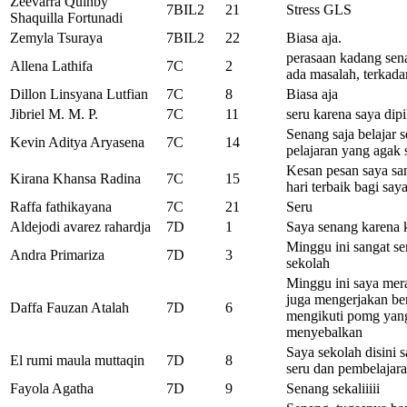
Zeevarra Quinby
7BIL2
21
Stress GLS
Shaquilla Fortunadi
Zemyla Tsuraya
7BIL2
22
Biasa aja.
perasaan kadang sena
Allena Lathifa
7C
2
ada masalah, terkad
Dillon Linsyana Lutfian
7C
8
Biasa aja
Jibriel M. M. P.
7C
11
seru karena saya dip
Senang saja belajar 
Kevin Aditya Aryasena
7C
14
pelajaran yang agak 
Kesan pesan saya san
Kirana Khansa Radina
7C
15
hari terbaik bagi say
Raffa fathikayana
7C
21
Seru
Aldejodi avarez rahardja
7D
1
Saya senang karena
Minggu ini sangat se
Andra Primariza
7D
3
sekolah
Minggu ini saya mera
juga mengerjakan be
Daffa Fauzan Atalah
7D
6
mengikuti pomg yang
menyebalkan
Saya sekolah disini 
El rumi maula muttaqin
7D
8
seru dan pembelajar
Fayola Agatha
7D
9
Senang sekaliiiii