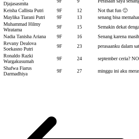
9F
9
Perasaan saya senan
Djajasasmita
Keisha Callista Putri
9F
12
Not that fun 🙂
Maylika Tiarani Putri
9F
13
senang bisa memaham
Muhammad Hilmy
9F
15
Semakin dekat denga
Wiratama
Nadia Tanisha Ariana
9F
16
Senang karena masih
Revany Dealova
9F
23
perasaanku dalam sa
Soekasno Putri
Ronaldo Razki
9F
24
september ceria? NO
Wargakusumah
Shafwa Fiarus
9F
27
minggu ini aku mera
Darmadhiya