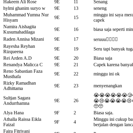
Hakeem Ali Rose
9E
11
Senang
hylmi ghanim suryo w
9E
13
seneng
Muhammad Yumna Nur
minggu ini saya meras
9E
15
Hisyam
capek
Namira Aishagita
9E
16
biasa saja seperti mi
Kusumahadilaga
Raden Annisa Mizani
9E
17
seruuu👍🏽👍🏽
Rayesha Reyhan
9E
19
Seru tapi banyak tug
Rizqueena
Rei Arden A.D
9E
20
Biasa saja
Renandya Malicca C
9E
21
Capek karena banyak
Reno Sabastian Faza
9E
22
minggu ini ok
Musthafa
Rizky Ramadhan
9E
23
menyenangkan
Adhittama
😭😭😭😭😭😭🥲
Sultjan Sagara
9E
26
😭😢😭😭😭😭😢
Andurrhamna
🥺🥺
Alya Hana
9F
2
Biasa saja.
Athalla Raissa Eikla
Minggu ini cukup ban
9F
4
Faizal
berjalan dengan lanc
Faira Fitriyani