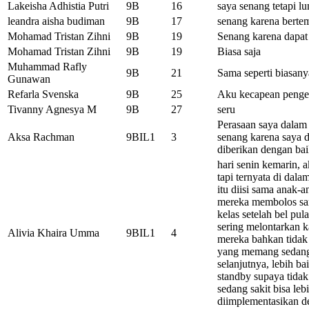
Lakeisha Adhistia Putri
9B
16
saya senang tetapi l
leandra aisha budiman
9B
17
senang karena berte
Mohamad Tristan Zihni
9B
19
Senang karena dapat
Mohamad Tristan Zihni
9B
19
Biasa saja
Muhammad Rafly
9B
21
Sama seperti biasany
Gunawan
Refarla Svenska
9B
25
Aku kecapean pengen
Tivanny Agnesya M
9B
27
seru
Perasaan saya dalam 
Aksa Rachman
9BIL1
3
senang karena saya 
diberikan dengan ba
hari senin kemarin, a
tapi ternyata di dala
itu diisi sama anak-a
mereka membolos sam
kelas setelah bel pul
sering melontarkan k
Alivia Khaira Umma
9BIL1
4
mereka bahkan tidak
yang memang sedang s
selanjutnya, lebih b
standby supaya tida
sedang sakit bisa leb
diimplementasikan d