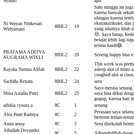
Syatari
apa.
Satu minggu ini juga
karena banyak sekali
ulangan karena setel
ekstrakurikuler, dan 
Ni Wayan Nitikesari
8BIL2
19
yang nilainya tidak
Widyarsani
😔. Saya harap, ked
belajar lebih lagi sup
terima kasih😄.
PRATAMA ADITYA
8BIL2
20
Seneng happy bisa 
NUGRAHA WIXLI
This week was pretty 
Raysha Yumna Alifah
8BIL2
22
asleep alot of times a
coughed alot at class,
Sachilla Renata
8BIL2
24
seru
Saya merasa senang k
Shira Amalia Putri
8BIL2
25
saya bisa dekat den
gugup, karena hari i
adzkia cynara a
8C
1
senang
Perasaan saya selama
Alea Putri Raditya
8C
2
bertemu teman-teman
Anna arasy
8C
3
Seru disekolah bert
Athallah Devandra
8C
5
Alhamdulillah dapat 