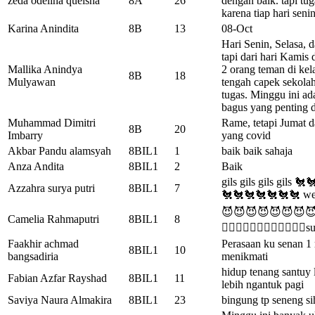
zeda odelina queisha
8A
26
dengan baik. tapi tug
karena tiap hari seni
Karina Anindita
8B
13
08-Oct
Hari Senin, Selasa, 
tapi dari hari Kamis 
Mallika Anindya
2 orang teman di kela
8B
18
Mulyawan
tengah capek sekolah,
tugas. Minggu ini ad
bagus yang penting 
Muhammad Dimitri
Rame, tetapi Jumat 
8B
20
Imbarry
yang covid
Akbar Pandu alamsyah
8BIL1
1
baik baik sahaja
Anza Andita
8BIL1
2
Baik
gils gils gils gil
Azzahra surya putri
8BIL1
7
🐔🐔🐔🐔🐔🐔🐔 w
😈😈😈😈😈😈😈😈😈😈
Camelia Rahmaputri
8BIL1
8
🧘‍♀️🧘‍♀️🧘‍♀️🧘‍♀️🧘‍♀
Faakhir achmad
Perasaan ku senan 1 
8BIL1
10
bangsadiria
menikmati
hidup tenang santuy 
Fabian Azfar Rayshad
8BIL1
11
lebih ngantuk pagi
Saviya Naura Almakira
8BIL1
23
bingung tp seneng si