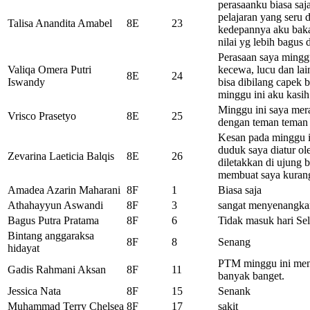
perasaanku biasa saj
pelajaran yang seru 
Talisa Anandita Amabel
8E
23
kedepannya aku bakal
nilai yg lebih bagus 
Perasaan saya minggu
Valiqa Omera Putri
kecewa, lucu dan lai
8E
24
Iswandy
bisa dibilang capek b
minggu ini aku kasih
Minggu ini saya mera
Vrisco Prasetyo
8E
25
dengan teman teman 
Kesan pada minggu i
duduk saya diatur ol
Zevarina Laeticia Balqis
8E
26
diletakkan di ujung b
membuat saya kurang
Amadea Azarin Maharani
8F
1
Biasa saja
Athahayyun Aswandi
8F
3
sangat menyenangka
Bagus Putra Pratama
8F
6
Tidak masuk hari Sel
Bintang anggaraksa
8F
8
Senang
hidayat
PTM minggu ini men
Gadis Rahmani Aksan
8F
11
banyak banget.
Jessica Nata
8F
15
Senank
Muhammad Terry Chelsea
8F
17
sakit