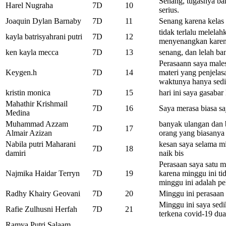
Senang, tugasnya ba
Harel Nugraha
7D
10
serius.
Joaquin Dylan Barnaby
7D
11
Senang karena kelas 
tidak terlalu melelah
kayla batrisyahrani putri
7D
12
menyenangkan karen
ken kayla mecca
7D
13
senang, dan lelah ba
Perasaann saya male
Keygen.h
7D
14
materi yang penjelas
waktunya hanya sediki
kristin monica
7D
15
hari ini saya gasabar
Mahathir Krishmail
7D
16
Saya merasa biasa sa
Medina
Muhammad Azzam
banyak ulangan dan 
7D
17
Almair Azizan
orang yang biasanya 
Nabila putri Maharani
kesan saya selama m
7D
18
damiri
naik bis
Perasaan saya satu 
Najmika Haidar Terryn
7D
19
karena minggu ini ti
minggu ini adalah 
Radhy Khairy Geovani
7D
20
Minggu ini perasaan 
Minggu ini saya sedi
Rafie Zulhusni Herfah
7D
21
terkena covid-19 du
Ramya Putri Salaam