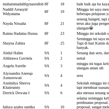
muhammadalifqynasrulloh
8F
18
baik baik aja bu kay
Naddif Arrasyid
Minggu ini saya mera
8F
19
Widyatama
beberapa pelajaran y
seneng bangett, tapi 
Nayda Nissalia
8F
21
terus aku juga penge
ulangan😭
Raima Hadaina Husna
8F
23
Minggu ini sekolah s
Seminggu ini saya m
Shayna Zahira
8F
25
Tapi di hari Kamis d
banyak.
Abdul Halim
9A
1
Senang dan seru, da
Abhirawa Gavriela
9A
2
netral
minggu ini tugas kel
Angela Aurelie
9A
3
ulangan aman sih
Alyssandra Aneeqa
9A
4
seru
Asmorowati
Annindya Sheeva
Sekolah minggu ini 
9A
4
Khairranny
tapi membuat suasan
Derrick Dewata I
9A
6
aku merasa senang se
selama seminggu keb
pembuatan proposal.
falisya azalea santika
9A
10
proposal, sangat mel