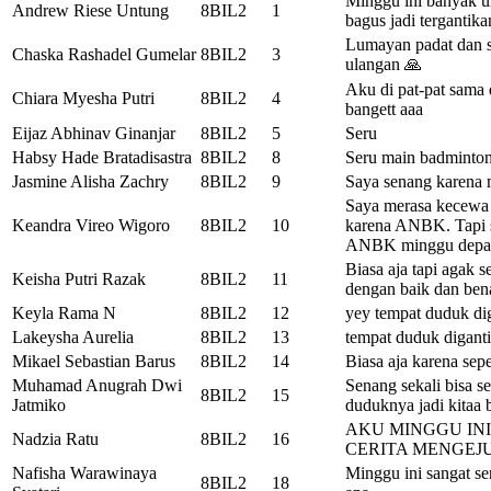
Minggu ini banyak ul
Andrew Riese Untung
8BIL2
1
bagus jadi tergantika
Lumayan padat dan s
Chaska Rashadel Gumelar
8BIL2
3
ulangan 🙏
Aku di pat-pat sama 
Chiara Myesha Putri
8BIL2
4
bangett aaa
Eijaz Abhinav Ginanjar
8BIL2
5
Seru
Habsy Hade Bratadisastra
8BIL2
8
Seru main badminto
Jasmine Alisha Zachry
8BIL2
9
Saya senang karena 
Saya merasa kecewa 
Keandra Vireo Wigoro
8BIL2
10
karena ANBK. Tapi s
ANBK minggu depa
Biasa aja tapi agak s
Keisha Putri Razak
8BIL2
11
dengan baik dan ben
Keyla Rama N
8BIL2
12
yey tempat duduk di
Lakeysha Aurelia
8BIL2
13
tempat duduk digant
Mikael Sebastian Barus
8BIL2
14
Biasa aja karena sep
Muhamad Anugrah Dwi
Senang sekali bisa se
8BIL2
15
Jatmiko
duduknya jadi kitaa 
AKU MINGGU IN
Nadzia Ratu
8BIL2
16
CERITA MENGE
Nafisha Warawinaya
Minggu ini sangat ser
8BIL2
18