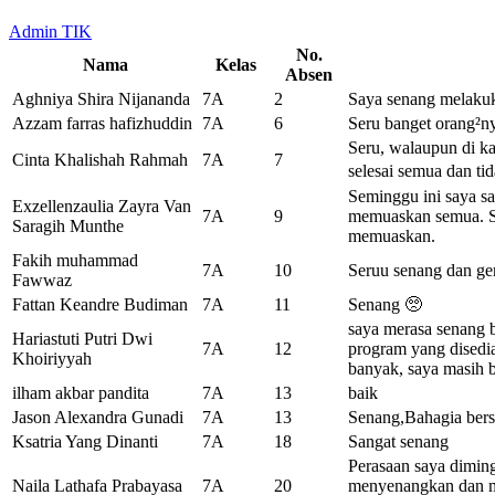
Admin TIK
No.
Nama
Kelas
Absen
Aghniya Shira Nijananda
7A
2
Saya senang melakuk
Azzam farras hafizhuddin
7A
6
Seru banget orang²n
Seru, walaupun di ka
Cinta Khalishah Rahmah
7A
7
selesai semua dan ti
Seminggu ini saya sa
Exzellenzaulia Zayra Van
7A
9
memuaskan semua. Se
Saragih Munthe
memuaskan.
Fakih muhammad
7A
10
Seruu senang dan ge
Fawwaz
Fattan Keandre Budiman
7A
11
Senang 🥺
saya merasa senang 
Hariastuti Putri Dwi
7A
12
program yang disedi
Khoiriyyah
banyak, saya masih 
ilham akbar pandita
7A
13
baik
Jason Alexandra Gunadi
7A
13
Senang,Bahagia ber
Ksatria Yang Dinanti
7A
18
Sangat senang
Perasaan saya dimin
Naila Lathafa Prabayasa
7A
20
menyenangkan dan mi