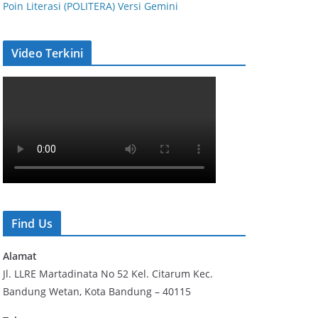
Poin Literasi (POLITERA) Versi Gemini
Video Terkini
Find Us
Alamat
Jl. LLRE Martadinata No 52 Kel. Citarum Kec.
Bandung Wetan, Kota Bandung – 40115