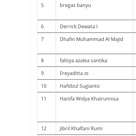
5
bregas banyu
6
Derrick Dewata I
7
Dhafin Muhammad Al Majid
8
falisya azalea santika
9
Freyaditta zs
10
Hafidzul Sugianto
11
Hanifa Widya Khairunnisa
12
Jibril Khalfani Rumi