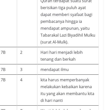
Quran terdapat suatu surat
berisikan tiga puluh ayat
dapat memberi syafaat bagi
pembacanya hingga ia
mendapat ampunan, yaitu
Tabarakal Lazi Biyadihil Mulku
(surat Al-Mulk).
7B
2
Hari hari menjadi lebih
tenang dan berkah
7B
3
mendapat ilmu
7B
4
kita harus memperbanyak
melakukan kebaikan karena
itu yang akan membantu kita
di hari nanti