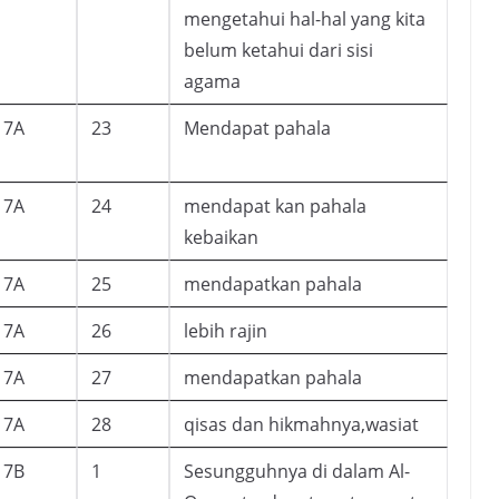
mengetahui hal-hal yang kita
belum ketahui dari sisi
agama
7A
23
Mendapat pahala
7A
24
mendapat kan pahala
kebaikan
7A
25
mendapatkan pahala
7A
26
lebih rajin
7A
27
mendapatkan pahala
7A
28
qisas dan hikmahnya,wasiat
7B
1
Sesungguhnya di dalam Al-