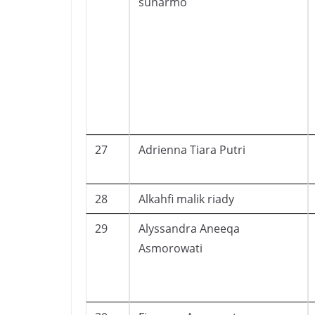
sunarmo
27
Adrienna Tiara Putri
28
Alkahfi malik riady
29
Alyssandra Aneeqa
Asmorowati