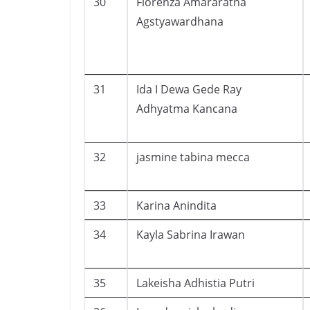
30
Fiorenza Amararatna
Agstyawardhana
31
Ida I Dewa Gede Ray
Adhyatma Kancana
32
jasmine tabina mecca
33
Karina Anindita
34
Kayla Sabrina Irawan
35
Lakeisha Adhistia Putri