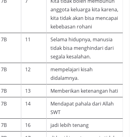
7B
7
Kita tidak boleh membunuh
anggota keluarga kita karena,
kita tidak akan bisa mencapai
kebebasan rohani
7B
11
Selama hidupnya, manusia
tidak bisa menghindari dari
segala kesalahan.
7B
12
mempelajari kisah
didalamnya.
7B
13
Memberikan ketenangan hati
7B
14
Mendapat pahala dari Allah
SWT
7B
16
jadi lebih tenang