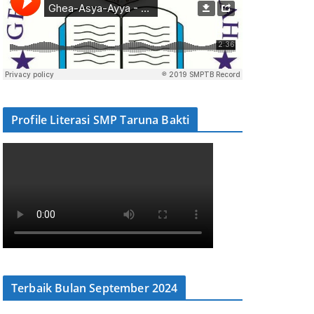
Profile Literasi SMP Taruna Bakti
Terbaik Bulan September 2024