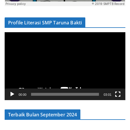
Profile Literasi SMP Taruna Bakti
V
i
d
e
o
P
l
a
y
00:00
03:01
e
r
Terbaik Bulan September 2024