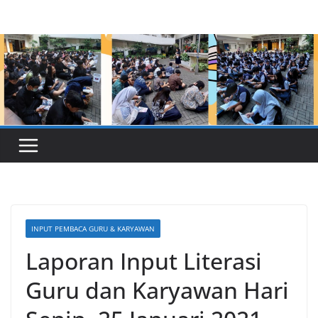
Skip
to
content
INPUT PEMBACA GURU & KARYAWAN
Laporan Input Literasi
Guru dan Karyawan Hari