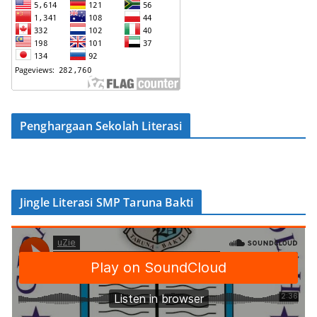
Penghargaan Sekolah Literasi
Jingle Literasi SMP Taruna Bakti