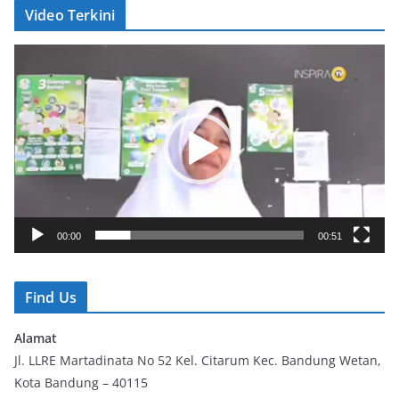
Video Terkini
V
i
d
e
o
P
l
a
y
00:00
00:51
e
r
Find Us
Alamat
Jl. LLRE Martadinata No 52 Kel. Citarum Kec. Bandung Wetan,
Kota Bandung – 40115