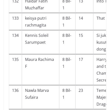
132
Haidar Fatih
8 Bil-
13
Into Th
Muzhaffar
1
133
keisya putri
8 Bil-
14
That Sp
rachmagita
1
134
Kennis Soleil
8 Bil-
15
Si juki 
Sarumpaet
1
kusut 
donge
135
Maura Rachima
8 Bil-
17
Harry 
F
1
and th
Chambe
Secret
136
Nawla Marva
8 Bil-
23
Temerai
Sufaira
1
Majesty
Drago