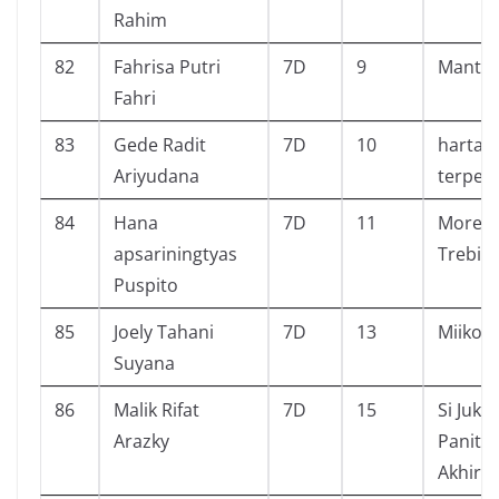
Rahim
82
Fahrisa Putri
7D
9
Mantap
Fahri
83
Gede Radit
7D
10
harta
Ariyudana
terpe
84
Hana
7D
11
More T
apsariningtyas
Trebiz
Puspito
85
Joely Tahani
7D
13
Miiko
Suyana
86
Malik Rifat
7D
15
Si Juki
Arazky
Panitia
Akhir