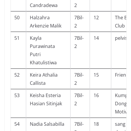
Candradewa
2
50
Halzahra
7Bil-
12
The Bab
Arkenzie Malik
2
Club
51
Kayla
7Bil-
14
pelvis 
Purawinata
2
Putri
Khatulistiwa
52
Keira Athalia
7Bil-
15
Friend
Callista
2
53
Keisha Esteria
7Bil-
16
Kumpu
Hasian Sitinjak
2
Donge
Motiva
54
Nadia Salsabilla
7Bil-
18
sang n