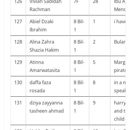
126
Vivian Sadidah
7F
28
Ibu Ak
Rachman
Mencin
127
Abiel Dzaki
8 Bil-
1
i have
Ibrahim
1
128
Alina Zahra
8 Bil-
2
Bulan
Shazia Hakim
1
129
Atinna
8 Bil-
5
Marge 
Amarwatasita
1
pirate 
130
daffa faza
8 Bil-
8
in a ma
rosada
1
speaki
131
dziya zayyanna
8 Bil-
9
harry p
tasheen ahmad
1
and th
child