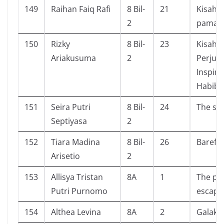
149
Raihan Faiq Rafi
8 Bil-
21
Kisah 
2
paman
150
Rizky
8 Bil-
23
Kisah,
Ariakusuma
2
Perjua
Inspiras
Habibi
151
Seira Putri
8 Bil-
24
The sto
Septiyasa
2
152
Tiara Madina
8 Bil-
26
Barefo
Arisetio
2
153
Allisya Tristan
8A
1
The pr
Putri Purnomo
escape
154
Althea Levina
8A
2
Galaksi