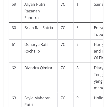
59
Aliyah Putri
7C
1
Sains P
Razanah
Saputra
60
Brian Rafi Satria
7C
3
Encycl
Tubuh 
61
Denarya Rafif
7C
7
Harry 
Rochalib
and Th
Of Fire
62
Diandra Qimira
7C
8
Diary s
Tengil 
yang S
mena
63
Feyla Maharani
7C
9
Holiday
Putri