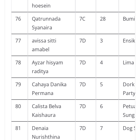
hoesein
76
Qatrunnada
7C
28
Bumi
Syanaira
77
avissa sitti
7D
3
Ensikl
amabel
78
Ayzar hisyam
7D
4
Lima s
raditya
79
Cahaya Danika
7D
5
Dork Di
Permana
Party 
80
Calista Belva
7D
6
Petual
Kaishaura
Sungai 
81
Denaia
7D
7
Dog St
Nurishthina