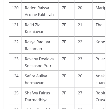
120
Raden Raissa
7F
20
Maripo
Ardine Fakhirah
121
Rafid Zia
7F
21
The Lo
Kurniawan
122
Rasya Raditya
7F
22
Kobe B
Rachman
123
Revany Dealova
7F
23
Pulang
Soekasno Putri
124
Safira Auliya
7F
26
Anak t
hermawan
suara
125
Shafwa Fairus
7F
27
Robins
Darmadhiya
Crusoe