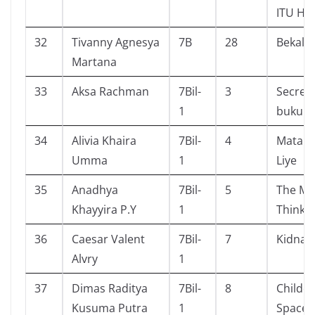
ITU HE
32
Tivanny Agnesya
7B
28
Bekal 
Martana
33
Aksa Rachman
7Bil-
3
Secret
1
buku 4
34
Alivia Khaira
7Bil-
4
Matahar
Umma
1
Liye
35
Anadhya
7Bil-
5
The Ma
Khayyira P.Y
1
Thinkin
36
Caesar Valent
7Bil-
7
Kidnap
Alvry
1
37
Dimas Raditya
7Bil-
8
Childcr
Kusuma Putra
1
Space