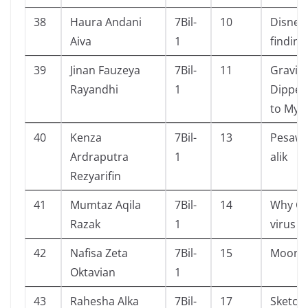
38
Haura Andani
7Bil-
10
Disney
Aiva
1
finding
39
Jinan Fauzeya
7Bil-
11
Gravity 
Rayandhi
1
Dipper
to Mys
40
Kenza
7Bil-
13
Pesawa
Ardraputra
1
alik
Rezyarifin
41
Mumtaz Aqila
7Bil-
14
Why C
Razak
1
virus
42
Nafisa Zeta
7Bil-
15
Moon
Oktavian
1
43
Rahesha Alka
7Bil-
17
Sketch