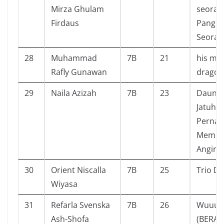
Mirza Ghulam
seoran
Firdaus
Pangli
Seoran
28
Muhammad
7B
21
his maj
Rafly Gunawan
dragon
29
Naila Azizah
7B
23
Daun Y
Jatuh T
Pernah
Membe
Angin
30
Orient Niscalla
7B
25
Trio De
Wiyasa
31
Refarla Svenska
7B
26
Wuuus
Ash-Shofa
(BERAN