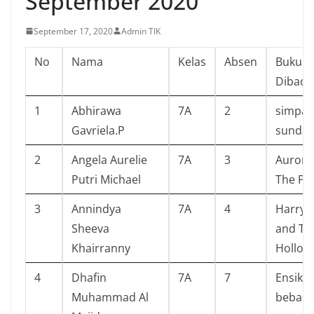
September 2020
September 17, 2020
Admin TIK
No
Nama
Kelas
Absen
Buku Y
Dibaca
1
Abhirawa
7A
2
simpay
Gavriela.P
sunda
2
Angela Aurelie
7A
3
Aurora
Putri Michael
The Pa
3
Annindya
7A
4
Harry 
Sheeva
and Th
Khairranny
Hollow
4
Dhafin
7A
7
Ensikl
Muhammad Al
bebas