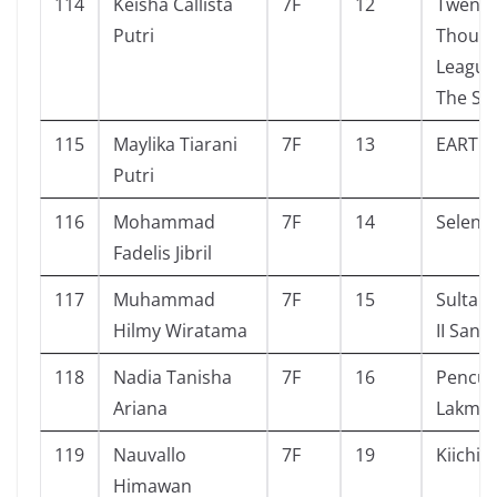
114
Keisha Callista
7F
12
Twenty
Putri
Thous
League
The Se
115
Maylika Tiarani
7F
13
EARTH
Putri
116
Mohammad
7F
14
Selena
Fadelis Jibril
117
Muhammad
7F
15
Sultan
Hilmy Wiratama
II Sang
118
Nadia Tanisha
7F
16
Pencul
Ariana
Lakmu
119
Nauvallo
7F
19
Kiichir
Himawan