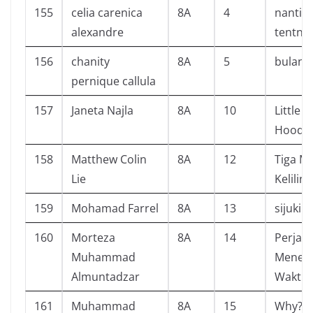
155
celia carenica
8A
4
nanti k
alexandre
tentnag
156
chanity
8A
5
bulan
pernique callula
157
Janeta Najla
8A
10
Little 
Hood
158
Matthew Colin
8A
12
Tiga M
Lie
Kelilin
159
Mohamad Farrel
8A
13
sijuki
160
Morteza
8A
14
Perjal
Muhammad
Menem
Almuntadzar
Waktu
161
Muhammad
8A
15
Why? p