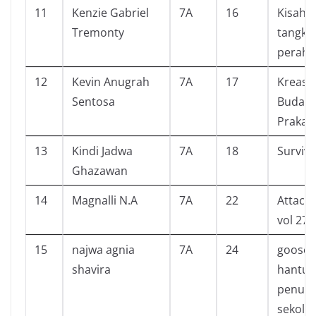
11
Kenzie Gabriel
7A
16
Kisah
Tremonty
tangku
perahu
12
Kevin Anugrah
7A
17
Kreasi 
Sentosa
Budaya
Prakar
13
Kindi Jadwa
7A
18
Survive
Ghazawan
14
Magnalli N.A
7A
22
Attack 
vol 27
15
najwa agnia
7A
24
goose
shavira
hantu
penun
sekola