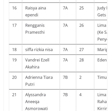
16
Raisya aina
7A
25
Judy M
ependi
Gets F
17
Rengganis
7A
26
Lima S
Pramesthi
(Ke Sa
Penyel
18
siffa rizkia nisa
7A
27
Maripo
19
Vandrei Ezell
7A
28
Edenso
Akahira
20
Adrienna Tiara
7B
2
Timun
Putri
21
Alyssandra
7B
4
Lima S
Aneeqa
Rahasia
Asmorowati
Kirrin