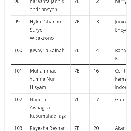
98
harashta jannis
7E
12
harry p
andriansyah
99
Hylmi Ghanim
7E
13
Junior
Suryo
Encycl
Wicaksono
100
Juwayria Zafnah
7E
14
Rahasi
Karun
101
Muhammad
7E
16
Cerita
Yumna Nur
kemer
Hisyam
Indone
102
Namira
7E
17
Gone
Aishagita
Kusumahadilaga
103
Rayesha Reyhan
7E
20
Akanka