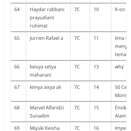
64
Haydar rabbani
7C
10
K-on
prayudiant
ruhimat
65
Jurrien Rafael a
7C
11
lima s
menya
teman
66
keisya setya
7C
13
why
maharani
67
kimya aisya ali
7C
14
50 Ceri
Monste
68
Marvel Alfaridzi
7C
15
Ensikl
Sunadim
Alam Se
69
Miyuki Keisha
7C
16
Imperf