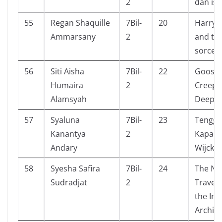
2
dan ist
55
Regan Shaquille
7Bil-
20
Harry 
Ammarsany
2
and th
sorcere
56
Siti Aisha
7Bil-
22
Goose
Humaira
2
Creep 
Alamsyah
Deep
57
Syaluna
7Bil-
23
Tengge
Kanantya
2
Kapal 
Andary
Wijck
58
Syesha Safira
7Bil-
24
The Na
Sudradjat
2
Travele
the In
Archip