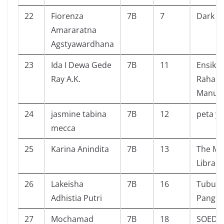
22
Fiorenza
7B
7
Dark J
Amararatna
Agstyawardhana
23
Ida I Dewa Gede
7B
11
Ensikl
Ray A.K.
Rahasi
Manusi
24
jasmine tabina
7B
12
peta ya
mecca
25
Karina Anindita
7B
13
The Ma
Library
26
Lakeisha
7B
16
Tubuh
Adhistia Putri
Pangli
27
Mochamad
7B
18
SOEDI