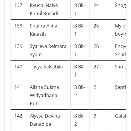
137
Ryuchi Naiya
8 Bil-
24
Shōgun 
Kamil Rosadi
1
138
Shafira Alina
8 Bil-
25
My psy
Kinasih
1
boyfri
139
Syareva Reimara
8 Bil-
26
Encycl
Syam
1
Sharks
140
Tasya Salsabila
8 Bil-
27
Saman
1
141
Alisha Sukma
8 Bil-
2
Septih
Widyadhana
2
Putri
142
Alyssa Devina
8 Bil-
3
Galaksi
Danadipa
2