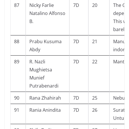
87
Nicky Farlie
7D
20
The Gr
Natalino Alfonso
depend
B.
This wi
barely 
88
Prabu Kusuma
7D
21
Manusi
Abdy
indone
89
R. Nazli
7D
22
Mantap
Mughietsa
Munief
Putrabenardi
90
Rana Zhahirah
7D
25
Nebula
91
Rania Anindita
7D
26
Surat K
Untuk 