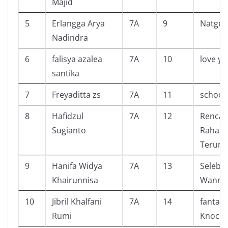
Majid
5
Erlangga Arya
7A
9
Natgeo:
Nadindra
6
falisya azalea
7A
10
love yo
santika
7
Freyaditta zs
7A
11
school
8
Hafidzul
7A
12
Renca
Sugianto
Rahasia
Terung
9
Hanifa Widya
7A
13
Selebg
Khairunnisa
Wanna
10
Jibril Khalfani
7A
14
fantast
Rumi
Knock 