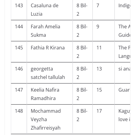
143
Casaluna de
8 Bil-
7
Indigo
Luzia
2
144
Farah Amelia
8 Bil-
9
The Alp
Sukma
2
Guide
145
Fathia R Kirana
8 Bil-
11
The Po
2
Langua
146
georgetta
8 Bil-
13
si anak
satchel tallulah
2
147
Keelia Nafira
8 Bil-
15
Guardi
Ramadhira
2
148
Mochammad
8 Bil-
17
Kaguya
Veyzha
2
love is
Zhafirreisyah