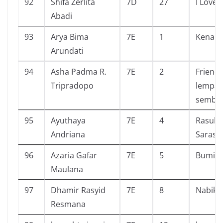
92
Shifa Zerlita
7D
27
I Love 
Abadi
93
Arya Bima
7E
1
Kenapa
Arundati
94
Asha Padma R.
7E
2
Friend
Tripradopo
lempar
sembun
95
Ayuthaya
7E
4
Rasuk 
Andriana
Sarasw
96
Azaria Gafar
7E
5
Bumi
Maulana
97
Dhamir Rasyid
7E
8
Nabiku
Resmana