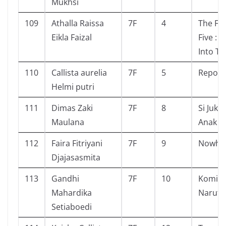
Mukhsi
109
Athalla Raissa
7F
4
The F
Eikla Faizal
Five : F
Into Tr
110
Callista aurelia
7F
5
Reporte
Helmi putri
111
Dimas Zaki
7F
8
Si Juki 
Maulana
Anak K
112
Faira Fitriyani
7F
9
Nowhe
Djajasasmita
113
Gandhi
7F
10
Komik
Mahardika
Naruto 
Setiaboedi