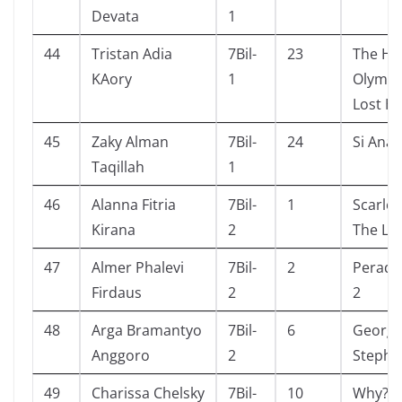
Devata
1
44
Tristan Adia
7Bil-
23
The He
KAory
1
Olympu
Lost H
45
Zaky Alman
7Bil-
24
Si Anak
Taqillah
1
46
Alanna Fitria
7Bil-
1
Scarlet
Kirana
2
The Lo
47
Almer Phalevi
7Bil-
2
Peradab
Firdaus
2
2
48
Arga Bramantyo
7Bil-
6
Georg
Anggoro
2
Stephe
49
Charissa Chelsky
7Bil-
10
Why? I