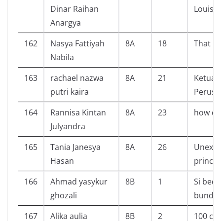
Dinar Raihan
Louis 
Anargya
162
Nasya Fattiyah
8A
18
That N
Nabila
163
rachael nazwa
8A
21
Ketua 
putri kaira
Perusu
164
Rannisa Kintan
8A
23
how c
Julyandra
165
Tania Janesya
8A
26
Unexpe
Hasan
prince
166
Ahmad yasykur
8B
1
Si bedi
ghozali
bunda 
167
Alika aulia
8B
2
100 cer