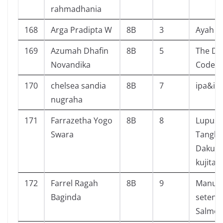
rahmadhania
168
Arga Pradipta W
8B
3
Ayah
169
Azumah Dhafin
8B
5
The Da 
Novandika
Code
170
chelsea sandia
8B
7
ipa&ip
nugraha
171
Farrazetha Yogo
8B
8
Lupus:
Swara
Tangka
Daku K
kujitak
172
Farrel Ragah
8B
9
Manusi
Baginda
seteng
Salmo