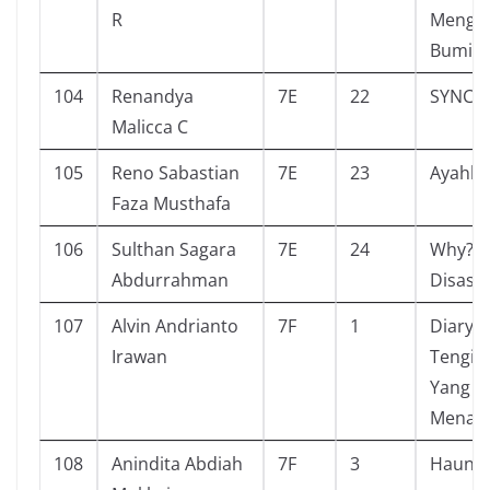
R
Mengh
Bumi
104
Renandya
7E
22
SYNC
Malicca C
105
Reno Sabastian
7E
23
Ayahku
Faza Musthafa
106
Sulthan Sagara
7E
24
Why? N
Abdurrahman
Disast
107
Alvin Andrianto
7F
1
Diary S
Irawan
Tengil 
Yang S
Mena
108
Anindita Abdiah
7F
3
Haunte