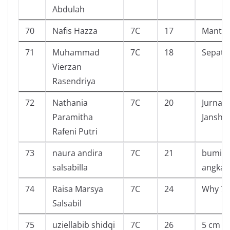
Abdulah
70
Nafis Hazza
7C
17
Mantap
71
Muhammad
7C
18
Sepatu
Vierzan
Rasendriya
72
Nathania
7C
20
Jurnal 
Paramitha
Janshe
Rafeni Putri
73
naura andira
7C
21
bumi d
salsabilla
angkas
74
Raisa Marsya
7C
24
Why ? 
Salsabil
75
uziellabib shidqi
7C
26
5 cm