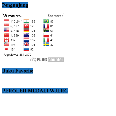
Pengunjung
Buku Favorite
PEROLEH MEDALI WJLRC