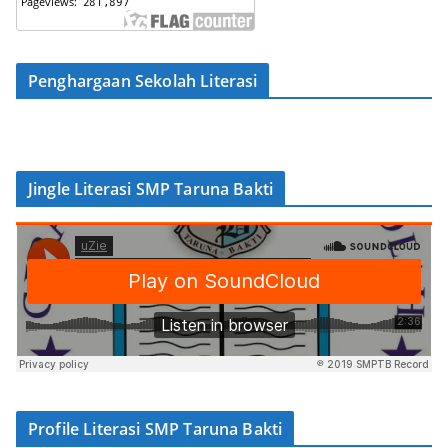
Penghargaan Sekolah Literasi
Jingle Literasi SMP Taruna Bakti
Profile Literasi SMP Taruna Bakti