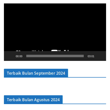
V
i
d
e
o
P
l
a
y
00:00
03:01
e
r
Terbaik Bulan September 2024
Terbaik Bulan Agustus 2024