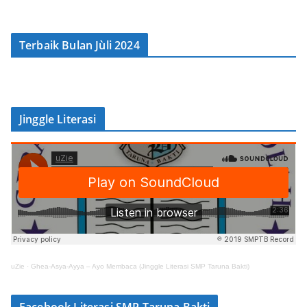
Terbaik Bulan Jùli 2024
Jinggle Literasi
uZie
·
Ghea-Asya-Ayya – Ayo Membaca (Jinggle Literasi SMP Taruna Bakti)