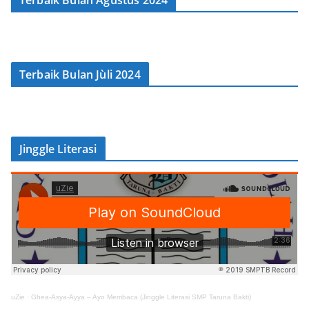
Terbaik Bulan Agustus 2024
Terbaik Bulan Jùli 2024
Jinggle Literasi
uZie
·
Ghea-Asya-Ayya – Ayo Membaca (Jinggle Literasi SMP Taruna Bakti)