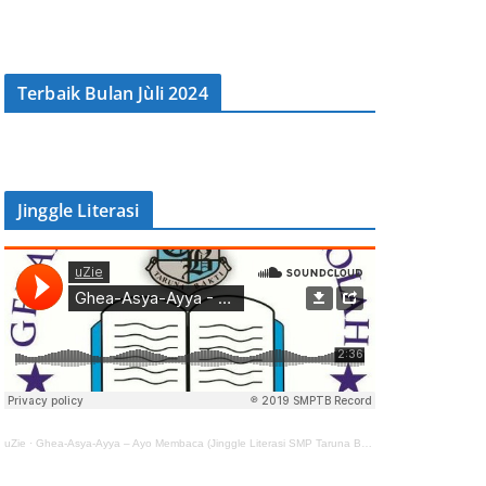
Terbaik Bulan Jùli 2024
Jinggle Literasi
uZie
·
Ghea-Asya-Ayya – Ayo Membaca (Jinggle Literasi SMP Taruna Bakti)