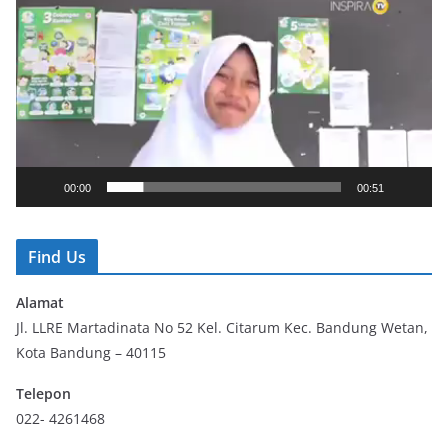
i
d
e
o
P
l
a
y
00:00
00:51
e
r
Find Us
Alamat
Jl. LLRE Martadinata No 52 Kel. Citarum Kec. Bandung Wetan,
Kota Bandung – 40115
Telepon
022- 4261468