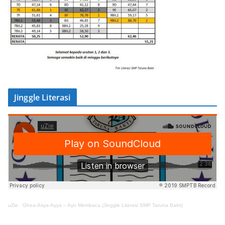
Jinggle Literasi
uZie
·
Ghea-Asya-Ayya – Ayo Membaca (Jinggle Literasi SMP Taruna Bakti)