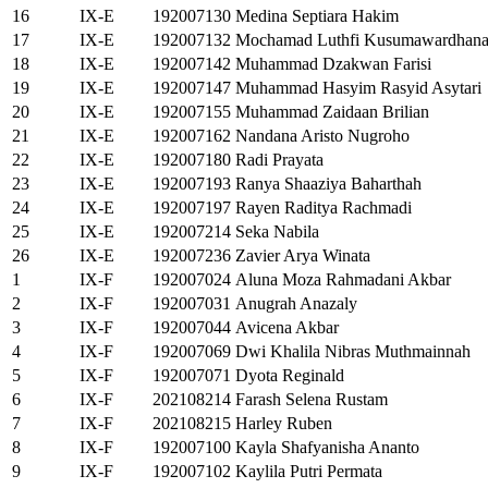
16
IX-E
192007130
Medina Septiara Hakim
17
IX-E
192007132
Mochamad Luthfi Kusumawardhan
18
IX-E
192007142
Muhammad Dzakwan Farisi
19
IX-E
192007147
Muhammad Hasyim Rasyid Asytari
20
IX-E
192007155
Muhammad Zaidaan Brilian
21
IX-E
192007162
Nandana Aristo Nugroho
22
IX-E
192007180
Radi Prayata
23
IX-E
192007193
Ranya Shaaziya Baharthah
24
IX-E
192007197
Rayen Raditya Rachmadi
25
IX-E
192007214
Seka Nabila
26
IX-E
192007236
Zavier Arya Winata
1
IX-F
192007024
Aluna Moza Rahmadani Akbar
2
IX-F
192007031
Anugrah Anazaly
3
IX-F
192007044
Avicena Akbar
4
IX-F
192007069
Dwi Khalila Nibras Muthmainnah
5
IX-F
192007071
Dyota Reginald
6
IX-F
202108214
Farash Selena Rustam
7
IX-F
202108215
Harley Ruben
8
IX-F
192007100
Kayla Shafyanisha Ananto
9
IX-F
192007102
Kaylila Putri Permata