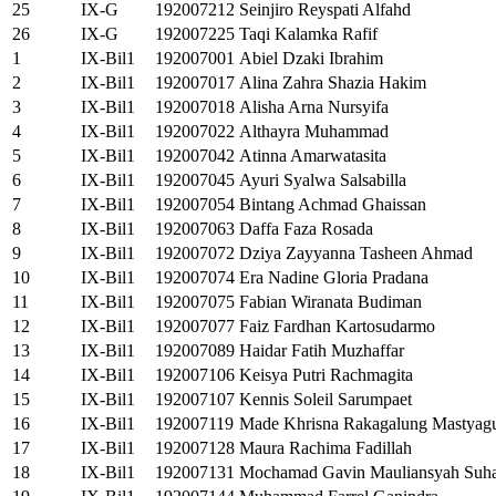
25
IX-G
192007212
Seinjiro Reyspati Alfahd
26
IX-G
192007225
Taqi Kalamka Rafif
1
IX-Bil1
192007001
Abiel Dzaki Ibrahim
2
IX-Bil1
192007017
Alina Zahra Shazia Hakim
3
IX-Bil1
192007018
Alisha Arna Nursyifa
4
IX-Bil1
192007022
Althayra Muhammad
5
IX-Bil1
192007042
Atinna Amarwatasita
6
IX-Bil1
192007045
Ayuri Syalwa Salsabilla
7
IX-Bil1
192007054
Bintang Achmad Ghaissan
8
IX-Bil1
192007063
Daffa Faza Rosada
9
IX-Bil1
192007072
Dziya Zayyanna Tasheen Ahmad
10
IX-Bil1
192007074
Era Nadine Gloria Pradana
11
IX-Bil1
192007075
Fabian Wiranata Budiman
12
IX-Bil1
192007077
Faiz Fardhan Kartosudarmo
13
IX-Bil1
192007089
Haidar Fatih Muzhaffar
14
IX-Bil1
192007106
Keisya Putri Rachmagita
15
IX-Bil1
192007107
Kennis Soleil Sarumpaet
16
IX-Bil1
192007119
Made Khrisna Rakagalung Mastyag
17
IX-Bil1
192007128
Maura Rachima Fadillah
18
IX-Bil1
192007131
Mochamad Gavin Mauliansyah Suh