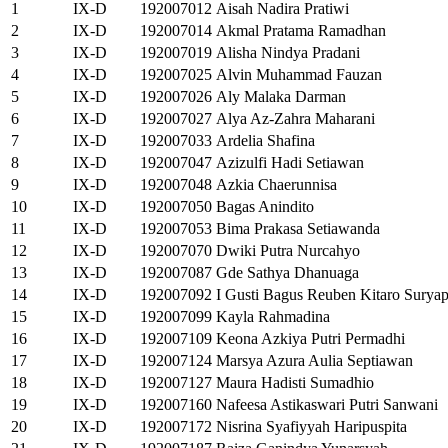
1
IX-D
192007012
Aisah Nadira Pratiwi
2
IX-D
192007014
Akmal Pratama Ramadhan
3
IX-D
192007019
Alisha Nindya Pradani
4
IX-D
192007025
Alvin Muhammad Fauzan
5
IX-D
192007026
Aly Malaka Darman
6
IX-D
192007027
Alya Az-Zahra Maharani
7
IX-D
192007033
Ardelia Shafina
8
IX-D
192007047
Azizulfi Hadi Setiawan
9
IX-D
192007048
Azkia Chaerunnisa
10
IX-D
192007050
Bagas Anindito
11
IX-D
192007053
Bima Prakasa Setiawanda
12
IX-D
192007070
Dwiki Putra Nurcahyo
13
IX-D
192007087
Gde Sathya Dhanuaga
14
IX-D
192007092
I Gusti Bagus Reuben Kitaro Suryap
15
IX-D
192007099
Kayla Rahmadina
16
IX-D
192007109
Keona Azkiya Putri Permadhi
17
IX-D
192007124
Marsya Azura Aulia Septiawan
18
IX-D
192007127
Maura Hadisti Sumadhio
19
IX-D
192007160
Nafeesa Astikaswari Putri Sanwani
20
IX-D
192007172
Nisrina Syafiyyah Haripuspita