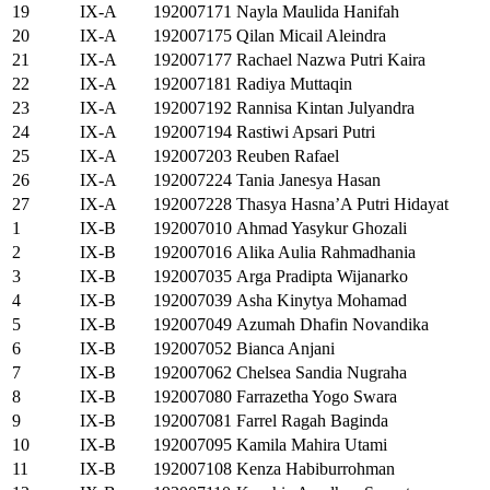
19
IX-A
192007171
Nayla Maulida Hanifah
20
IX-A
192007175
Qilan Micail Aleindra
21
IX-A
192007177
Rachael Nazwa Putri Kaira
22
IX-A
192007181
Radiya Muttaqin
23
IX-A
192007192
Rannisa Kintan Julyandra
24
IX-A
192007194
Rastiwi Apsari Putri
25
IX-A
192007203
Reuben Rafael
26
IX-A
192007224
Tania Janesya Hasan
27
IX-A
192007228
Thasya Hasna’A Putri Hidayat
1
IX-B
192007010
Ahmad Yasykur Ghozali
2
IX-B
192007016
Alika Aulia Rahmadhania
3
IX-B
192007035
Arga Pradipta Wijanarko
4
IX-B
192007039
Asha Kinytya Mohamad
5
IX-B
192007049
Azumah Dhafin Novandika
6
IX-B
192007052
Bianca Anjani
7
IX-B
192007062
Chelsea Sandia Nugraha
8
IX-B
192007080
Farrazetha Yogo Swara
9
IX-B
192007081
Farrel Ragah Baginda
10
IX-B
192007095
Kamila Mahira Utami
11
IX-B
192007108
Kenza Habiburrohman