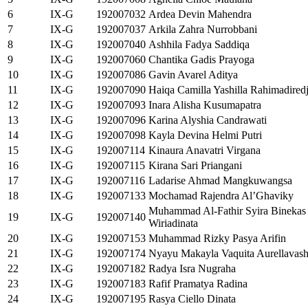
6
IX-G
192007032
Ardea Devin Mahendra
7
IX-G
192007037
Arkila Zahra Nurrobbani
8
IX-G
192007040
Ashhila Fadya Saddiqa
9
IX-G
192007060
Chantika Gadis Prayoga
10
IX-G
192007086
Gavin Avarel Aditya
11
IX-G
192007090
Haiqa Camilla Yashilla Rahimadired
12
IX-G
192007093
Inara Alisha Kusumapatra
13
IX-G
192007096
Karina Alyshia Candrawati
14
IX-G
192007098
Kayla Devina Helmi Putri
15
IX-G
192007114
Kinaura Anavatri Virgana
16
IX-G
192007115
Kirana Sari Priangani
17
IX-G
192007116
Ladarise Ahmad Mangkuwangsa
18
IX-G
192007133
Mochamad Rajendra Al’Ghaviky
Muhammad Al-Fathir Syira Binekas
19
IX-G
192007140
Wiriadinata
20
IX-G
192007153
Muhammad Rizky Pasya Arifin
21
IX-G
192007174
Nyayu Makayla Vaquita Aurellavas
22
IX-G
192007182
Radya Isra Nugraha
23
IX-G
192007183
Rafif Pramatya Radina
24
IX-G
192007195
Rasya Ciello Dinata