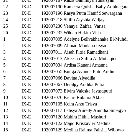
21
IX-D
192007187
Raiza Ganindya Yunarsyah
22
IX-D
192007190
Rameera Quisha Baby Adhinegara
23
IX-D
192007196
Rasya Putra Hanif Soewargana
24
IX-D
192007218
Shifra Alyshia Widjaya
25
IX-D
192007230
Venaya Zalfaa Varisa
26
IX-D
192007232
Wildan Hakim Vilia
1
IX-E
192007005
Adelyne Bellvakhanaka El-Muhdi
2
IX-E
192007009
Ahmad Maulana Irsyad
3
IX-E
192007011
Aisah Fitria Ramadhani
4
IX-E
192007013
Akeesha Safira Al Muttaqien
5
IX-E
192007034
Ardisa Kanani Amanna
6
IX-E
192007055
Bunga Ayunda Putri Andini
7
IX-E
192007066
Davina Alyadilla
8
IX-E
192007067
Deralgy Andika Putra
9
IX-E
192007073
Elvira Valeska Jayasaputri
10
IX-E
192007076
Fachri Rabinra Akbar
11
IX-E
192007105
Keira Arzu Trisya
12
IX-E
192007117
Latisya Aurelly Anindia Subagyo
13
IX-E
192007120
Mahira Dithia Mashuri
14
IX-E
192007122
Majid Krisxavier Medina
15
IX-E
192007129
Medina Rahma Falisha Wibowo