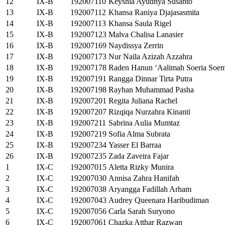
12
IX-B
192007110
Keyshia Ayudhya Susanto
13
IX-B
192007112
Khansa Raniya Djajasasmita
14
IX-B
192007113
Khansa Saula Rigel
15
IX-B
192007123
Malva Chalisa Lanasier
16
IX-B
192007169
Naydissya Zerrin
17
IX-B
192007173
Nur Naila Azizah Azzahra
18
IX-B
192007178
Raden Hanun ‘Aalimah Soeria Soem
19
IX-B
192007191
Rangga Dinnar Tirta Putra
20
IX-B
192007198
Rayhan Muhammad Pasha
21
IX-B
192007201
Regita Juliana Rachel
22
IX-B
192007207
Rizqiqa Nurzahra Kinanti
23
IX-B
192007211
Sabrina Aulia Mumtaz
24
IX-B
192007219
Sofia Alma Subrata
25
IX-B
192007234
Yasser El Barraa
26
IX-B
192007235
Zada Zaveira Fajar
1
IX-C
192007015
Aletta Rizky Munira
2
IX-C
192007030
Annisa Zahra Hanifah
3
IX-C
192007038
Aryangga Fadillah Arham
4
IX-C
192007043
Audrey Queenara Haribudiman
5
IX-C
192007056
Carla Sarah Suryono
6
IX-C
192007061
Chazka Atthar Razwan