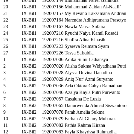
19
IX-Bil1
192007144
Muhammad Farrel Ganindra
20
IX-Bil1
192007156
Muhammad Zaidan Al-Naafi’
21
IX-Bil1
192007157
My Revano Laksamana Andrian
22
IX-Bil1
192007164
Narendra Adhipramana Prasetyo
23
IX-Bil1
192007167
Nawla Marva Sufaira
24
IX-Bil1
192007210
Ryuchi Naiya Kamil Rosadi
25
IX-Bil1
192007216
Shafira Alina Kinasih
26
IX-Bil1
192007223
Syareva Reimara Syam
27
IX-Bil1
192007226
Tasya Salsabila
1
IX-Bil2
192007006
Adika Silmi Ladiansya
2
IX-Bil2
192007020
Alisha Sukma Widyadhana Putri
3
IX-Bil2
192007028
Alyssa Devina Danadipa
4
IX-Bil2
192007029
Aniq Nur’Azmi Suryanto
5
IX-Bil2
192007036
Aria Oktora Cahya Ramadhan
6
IX-Bil2
192007046
Azalya Kayla Putri Purwanto
7
IX-Bil2
192007057
Casaluna De Luzia
8
IX-Bil2
192007065
Danurwenda Ahmad Siswantoro
9
IX-Bil2
192007078
Farah Amelia Sukma
10
IX-Bil2
192007079
Farhan Al Ghany Mubarak
11
IX-Bil2
192007082
Fathia Rahma Kirana
12
IX-Bil2
192007083
Fayla Khayrissa Rahmadita