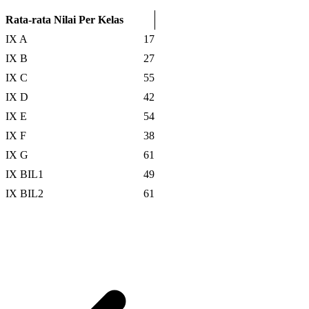
Rata-rata Nilai Per Kelas
IX A
17
IX B
27
IX C
55
IX D
42
IX E
54
IX F
38
IX G
61
IX BIL1
49
IX BIL2
61