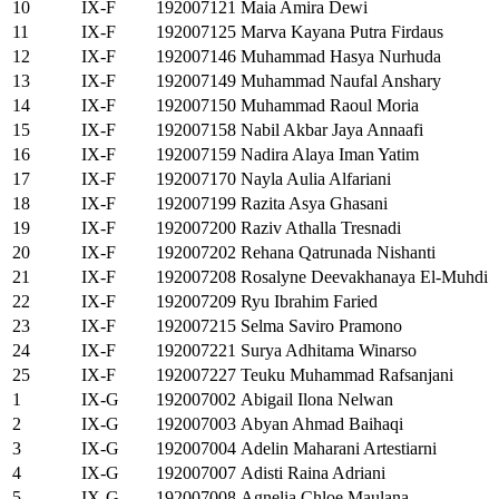
10
IX-F
192007121
Maia Amira Dewi
11
IX-F
192007125
Marva Kayana Putra Firdaus
12
IX-F
192007146
Muhammad Hasya Nurhuda
13
IX-F
192007149
Muhammad Naufal Anshary
14
IX-F
192007150
Muhammad Raoul Moria
15
IX-F
192007158
Nabil Akbar Jaya Annaafi
16
IX-F
192007159
Nadira Alaya Iman Yatim
17
IX-F
192007170
Nayla Aulia Alfariani
18
IX-F
192007199
Razita Asya Ghasani
19
IX-F
192007200
Raziv Athalla Tresnadi
20
IX-F
192007202
Rehana Qatrunada Nishanti
21
IX-F
192007208
Rosalyne Deevakhanaya El-Muhdi
22
IX-F
192007209
Ryu Ibrahim Faried
23
IX-F
192007215
Selma Saviro Pramono
24
IX-F
192007221
Surya Adhitama Winarso
25
IX-F
192007227
Teuku Muhammad Rafsanjani
1
IX-G
192007002
Abigail Ilona Nelwan
2
IX-G
192007003
Abyan Ahmad Baihaqi
3
IX-G
192007004
Adelin Maharani Artestiarni
4
IX-G
192007007
Adisti Raina Adriani
5
IX-G
192007008
Agnelia Chloe Maulana