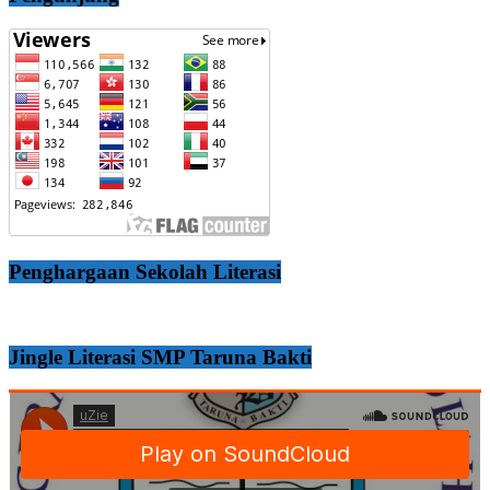
Penghargaan Sekolah Literasi
Jingle Literasi SMP Taruna Bakti