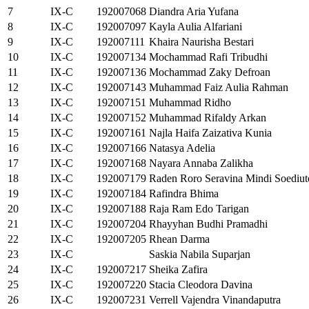
7
IX-C
192007068
Diandra Aria Yufana
8
IX-C
192007097
Kayla Aulia Alfariani
9
IX-C
192007111
Khaira Naurisha Bestari
10
IX-C
192007134
Mochammad Rafi Tribudhi
11
IX-C
192007136
Mochammad Zaky Defroan
12
IX-C
192007143
Muhammad Faiz Aulia Rahman
13
IX-C
192007151
Muhammad Ridho
14
IX-C
192007152
Muhammad Rifaldy Arkan
15
IX-C
192007161
Najla Haifa Zaizativa Kunia
16
IX-C
192007166
Natasya Adelia
17
IX-C
192007168
Nayara Annaba Zalikha
18
IX-C
192007179
Raden Roro Seravina Mindi Soediu
19
IX-C
192007184
Rafindra Bhima
20
IX-C
192007188
Raja Ram Edo Tarigan
21
IX-C
192007204
Rhayyhan Budhi Pramadhi
22
IX-C
192007205
Rhean Darma
23
IX-C
Saskia Nabila Suparjan
24
IX-C
192007217
Sheika Zafira
25
IX-C
192007220
Stacia Cleodora Davina
26
IX-C
192007231
Verrell Vajendra Vinandaputra