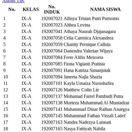
Admin TIK
No.
No.
KELAS
NAMA SISWA
INDUK
1
IX-A
192007021
Allisya Tristan Putri Purnomo
2
IX-A
192007023
Althea Levina
3
IX-A
192007041
Athaya Naurah Djajanagara
4
IX-A
192007058
Celia Carenica Alexandrea
5
IX-A
192007059
Chanity Pernique Callula
6
IX-A
192007064
Danendra Valerian Wijaya
7
IX-A
192007084
Ferre Alifio Meizorra
8
IX-A
192007085
Fiona Vigianti Pratista
9
IX-A
192007091
Hana Katriza Simanjutak
10
IX-A
192007094
Janeeta Najla Shazia
11
IX-A
192007101
Kayla Umaiza Nurushafira
12
IX-A
192007126
Matthew Colin Lie
13
IX-A
192007137
Mohamad Farrel Pambudi Putra
14
IX-A
192007138
Morteza Muhammad Al Muntadzar
15
IX-A
192007141
Muhammad Dinar Raihan Anargya
16
IX-A
192007145
Muhammad Fathan Virzali Latief
17
IX-A
192007163
Nandra Nadezya Larasati
18
IX-A
192007165
Nasya Fattiyah Nabila