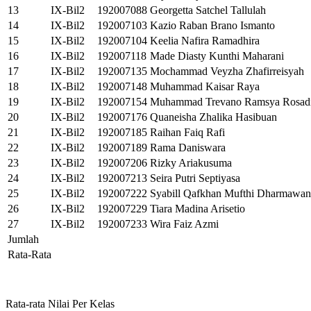
13
IX-Bil2
192007088
Georgetta Satchel Tallulah
14
IX-Bil2
192007103
Kazio Raban Brano Ismanto
15
IX-Bil2
192007104
Keelia Nafira Ramadhira
16
IX-Bil2
192007118
Made Diasty Kunthi Maharani
17
IX-Bil2
192007135
Mochammad Veyzha Zhafirreisyah
18
IX-Bil2
192007148
Muhammad Kaisar Raya
19
IX-Bil2
192007154
Muhammad Trevano Ramsya Rosadi
20
IX-Bil2
192007176
Quaneisha Zhalika Hasibuan
21
IX-Bil2
192007185
Raihan Faiq Rafi
22
IX-Bil2
192007189
Rama Daniswara
23
IX-Bil2
192007206
Rizky Ariakusuma
24
IX-Bil2
192007213
Seira Putri Septiyasa
25
IX-Bil2
192007222
Syabill Qafkhan Mufthi Dharmawan
26
IX-Bil2
192007229
Tiara Madina Arisetio
27
IX-Bil2
192007233
Wira Faiz Azmi
Jumlah
Rata-Rata
Rata-rata Nilai Per Kelas