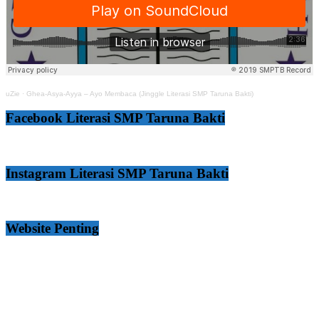
uZie
·
Ghea-Asya-Ayya – Ayo Membaca (Jinggle Literasi SMP Taruna Bakti)
Facebook Literasi SMP Taruna Bakti
Instagram Literasi SMP Taruna Bakti
Website Penting