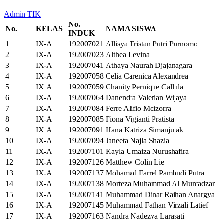
Admin TIK
No.
No.
KELAS
NAMA SISWA
INDUK
1
IX-A
192007021
Allisya Tristan Putri Purnomo
2
IX-A
192007023
Althea Levina
3
IX-A
192007041
Athaya Naurah Djajanagara
4
IX-A
192007058
Celia Carenica Alexandrea
5
IX-A
192007059
Chanity Pernique Callula
6
IX-A
192007064
Danendra Valerian Wijaya
7
IX-A
192007084
Ferre Alifio Meizorra
8
IX-A
192007085
Fiona Vigianti Pratista
9
IX-A
192007091
Hana Katriza Simanjutak
10
IX-A
192007094
Janeeta Najla Shazia
11
IX-A
192007101
Kayla Umaiza Nurushafira
12
IX-A
192007126
Matthew Colin Lie
13
IX-A
192007137
Mohamad Farrel Pambudi Putra
14
IX-A
192007138
Morteza Muhammad Al Muntadzar
15
IX-A
192007141
Muhammad Dinar Raihan Anargya
16
IX-A
192007145
Muhammad Fathan Virzali Latief
17
IX-A
192007163
Nandra Nadezya Larasati