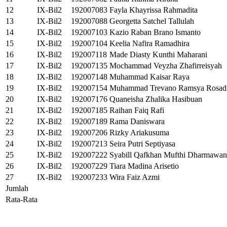
12
IX-Bil2
192007083
Fayla Khayrissa Rahmadita
13
IX-Bil2
192007088
Georgetta Satchel Tallulah
14
IX-Bil2
192007103
Kazio Raban Brano Ismanto
15
IX-Bil2
192007104
Keelia Nafira Ramadhira
16
IX-Bil2
192007118
Made Diasty Kunthi Maharani
17
IX-Bil2
192007135
Mochammad Veyzha Zhafirreisyah
18
IX-Bil2
192007148
Muhammad Kaisar Raya
19
IX-Bil2
192007154
Muhammad Trevano Ramsya Rosadi
20
IX-Bil2
192007176
Quaneisha Zhalika Hasibuan
21
IX-Bil2
192007185
Raihan Faiq Rafi
22
IX-Bil2
192007189
Rama Daniswara
23
IX-Bil2
192007206
Rizky Ariakusuma
24
IX-Bil2
192007213
Seira Putri Septiyasa
25
IX-Bil2
192007222
Syabill Qafkhan Mufthi Dharmawan
26
IX-Bil2
192007229
Tiara Madina Arisetio
27
IX-Bil2
192007233
Wira Faiz Azmi
Jumlah
Rata-Rata