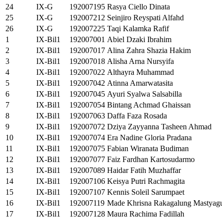
24
IX-G
192007195
Rasya Ciello Dinata
25
IX-G
192007212
Seinjiro Reyspati Alfahd
26
IX-G
192007225
Taqi Kalamka Rafif
1
IX-Bil1
192007001
Abiel Dzaki Ibrahim
2
IX-Bil1
192007017
Alina Zahra Shazia Hakim
3
IX-Bil1
192007018
Alisha Arna Nursyifa
4
IX-Bil1
192007022
Althayra Muhammad
5
IX-Bil1
192007042
Atinna Amarwatasita
6
IX-Bil1
192007045
Ayuri Syalwa Salsabilla
7
IX-Bil1
192007054
Bintang Achmad Ghaissan
8
IX-Bil1
192007063
Daffa Faza Rosada
9
IX-Bil1
192007072
Dziya Zayyanna Tasheen Ahmad
10
IX-Bil1
192007074
Era Nadine Gloria Pradana
11
IX-Bil1
192007075
Fabian Wiranata Budiman
12
IX-Bil1
192007077
Faiz Fardhan Kartosudarmo
13
IX-Bil1
192007089
Haidar Fatih Muzhaffar
14
IX-Bil1
192007106
Keisya Putri Rachmagita
15
IX-Bil1
192007107
Kennis Soleil Sarumpaet
16
IX-Bil1
192007119
Made Khrisna Rakagalung Mastyag
17
IX-Bil1
192007128
Maura Rachima Fadillah