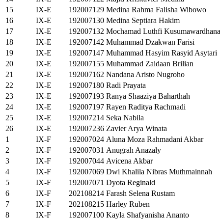
15
IX-E
192007129
Medina Rahma Falisha Wibowo
16
IX-E
192007130
Medina Septiara Hakim
17
IX-E
192007132
Mochamad Luthfi Kusumawardhan
18
IX-E
192007142
Muhammad Dzakwan Farisi
19
IX-E
192007147
Muhammad Hasyim Rasyid Asytari
20
IX-E
192007155
Muhammad Zaidaan Brilian
21
IX-E
192007162
Nandana Aristo Nugroho
22
IX-E
192007180
Radi Prayata
23
IX-E
192007193
Ranya Shaaziya Baharthah
24
IX-E
192007197
Rayen Raditya Rachmadi
25
IX-E
192007214
Seka Nabila
26
IX-E
192007236
Zavier Arya Winata
1
IX-F
192007024
Aluna Moza Rahmadani Akbar
2
IX-F
192007031
Anugrah Anazaly
3
IX-F
192007044
Avicena Akbar
4
IX-F
192007069
Dwi Khalila Nibras Muthmainnah
5
IX-F
192007071
Dyota Reginald
6
IX-F
202108214
Farash Selena Rustam
7
IX-F
202108215
Harley Ruben
8
IX-F
192007100
Kayla Shafyanisha Ananto