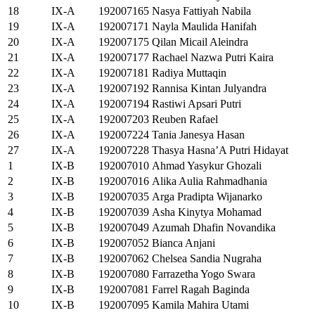
18
IX-A
192007165
Nasya Fattiyah Nabila
19
IX-A
192007171
Nayla Maulida Hanifah
20
IX-A
192007175
Qilan Micail Aleindra
21
IX-A
192007177
Rachael Nazwa Putri Kaira
22
IX-A
192007181
Radiya Muttaqin
23
IX-A
192007192
Rannisa Kintan Julyandra
24
IX-A
192007194
Rastiwi Apsari Putri
25
IX-A
192007203
Reuben Rafael
26
IX-A
192007224
Tania Janesya Hasan
27
IX-A
192007228
Thasya Hasna’A Putri Hidayat
1
IX-B
192007010
Ahmad Yasykur Ghozali
2
IX-B
192007016
Alika Aulia Rahmadhania
3
IX-B
192007035
Arga Pradipta Wijanarko
4
IX-B
192007039
Asha Kinytya Mohamad
5
IX-B
192007049
Azumah Dhafin Novandika
6
IX-B
192007052
Bianca Anjani
7
IX-B
192007062
Chelsea Sandia Nugraha
8
IX-B
192007080
Farrazetha Yogo Swara
9
IX-B
192007081
Farrel Ragah Baginda
10
IX-B
192007095
Kamila Mahira Utami