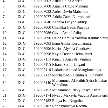
4
IX-G
192007007
Adisti Raina Adriani
5
IX-G
192007008
Agnelia Chloe Maulana
6
IX-G
192007032
Ardea Devin Mahendra
7
IX-G
192007037
Arkila Zahra Nurrobbani
8
IX-G
192007040
Ashhila Fadya Saddiqa
9
IX-G
192007060
Chantika Gadis Prayoga
10
IX-G
192007086
Gavin Avarel Aditya
11
IX-G
192007090
Haiqa Camilla Yashilla Rahimadired
12
IX-G
192007093
Inara Alisha Kusumapatra
13
IX-G
192007096
Karina Alyshia Candrawati
14
IX-G
192007098
Kayla Devina Helmi Putri
15
IX-G
192007114
Kinaura Anavatri Virgana
16
IX-G
192007115
Kirana Sari Priangani
17
IX-G
192007116
Ladarise Ahmad Mangkuwangsa
18
IX-G
192007133
Mochamad Rajendra Al’Ghaviky
Muhammad Al-Fathir Syira Binekas
19
IX-G
192007140
Wiriadinata
20
IX-G
192007153
Muhammad Rizky Pasya Arifin
21
IX-G
192007174
Nyayu Makayla Vaquita Aurellavas
22
IX-G
192007182
Radya Isra Nugraha
23
IX-G
192007183
Rafif Pramatya Radina