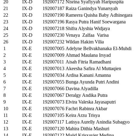
20
IX-D
192007172
Nisrina Syafiyyah Haripuspita
21
IX-D
192007187
Raiza Ganindya Yunarsyah
22
IX-D
192007190
Rameera Quisha Baby Adhinegara
23
IX-D
192007196
Rasya Putra Hanif Soewargana
24
IX-D
192007218
Shifra Alyshia Widjaya
25
IX-D
192007230
Venaya Zalfaa Varisa
26
IX-D
192007232
Wildan Hakim Vilia
1
IX-E
192007005
Adelyne Bellvakhanaka El-Muhdi
2
IX-E
192007009
Ahmad Maulana Irsyad
3
IX-E
192007011
Aisah Fitria Ramadhani
4
IX-E
192007013
Akeesha Safira Al Muttaqien
5
IX-E
192007034
Ardisa Kanani Amanna
6
IX-E
192007055
Bunga Ayunda Putri Andini
7
IX-E
192007066
Davina Alyadilla
8
IX-E
192007067
Deralgy Andika Putra
9
IX-E
192007073
Elvira Valeska Jayasaputri
10
IX-E
192007076
Fachri Rabinra Akbar
11
IX-E
192007105
Keira Arzu Trisya
12
IX-E
192007117
Latisya Aurelly Anindia Subagyo
13
IX-E
192007120
Mahira Dithia Mashuri
14
IX-E
192007122
Majid Krisxavier Medina