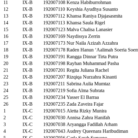
11
IX-B
192007108
Kenza Habiburrohman
12
IX-B
192007110
Keyshia Ayudhya Susanto
13
IX-B
192007112
Khansa Raniya Djajasasmita
14
IX-B
192007113
Khansa Saula Rigel
15
IX-B
192007123
Malva Chalisa Lanasier
16
IX-B
192007169
Naydissya Zerrin
17
IX-B
192007173
Nur Naila Azizah Azzahra
18
IX-B
192007178
Raden Hanun ‘Aalimah Soeria Soem
19
IX-B
192007191
Rangga Dinnar Tirta Putra
20
IX-B
192007198
Rayhan Muhammad Pasha
21
IX-B
192007201
Regita Juliana Rachel
22
IX-B
192007207
Rizqiqa Nurzahra Kinanti
23
IX-B
192007211
Sabrina Aulia Mumtaz
24
IX-B
192007219
Sofia Alma Subrata
25
IX-B
192007234
Yasser El Barraa
26
IX-B
192007235
Zada Zaveira Fajar
1
IX-C
192007015
Aletta Rizky Munira
2
IX-C
192007030
Annisa Zahra Hanifah
3
IX-C
192007038
Aryangga Fadillah Arham
4
IX-C
192007043
Audrey Queenara Haribudiman
5
IX-C
192007056
Carla Sarah Suryono