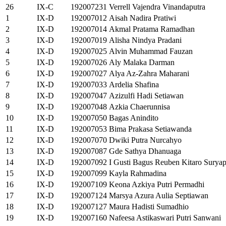
26
IX-C
192007231
Verrell Vajendra Vinandaputra
1
IX-D
192007012
Aisah Nadira Pratiwi
2
IX-D
192007014
Akmal Pratama Ramadhan
3
IX-D
192007019
Alisha Nindya Pradani
4
IX-D
192007025
Alvin Muhammad Fauzan
5
IX-D
192007026
Aly Malaka Darman
6
IX-D
192007027
Alya Az-Zahra Maharani
7
IX-D
192007033
Ardelia Shafina
8
IX-D
192007047
Azizulfi Hadi Setiawan
9
IX-D
192007048
Azkia Chaerunnisa
10
IX-D
192007050
Bagas Anindito
11
IX-D
192007053
Bima Prakasa Setiawanda
12
IX-D
192007070
Dwiki Putra Nurcahyo
13
IX-D
192007087
Gde Sathya Dhanuaga
14
IX-D
192007092
I Gusti Bagus Reuben Kitaro Suryap
15
IX-D
192007099
Kayla Rahmadina
16
IX-D
192007109
Keona Azkiya Putri Permadhi
17
IX-D
192007124
Marsya Azura Aulia Septiawan
18
IX-D
192007127
Maura Hadisti Sumadhio
19
IX-D
192007160
Nafeesa Astikaswari Putri Sanwani