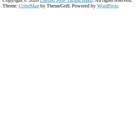
Copyright © 2026
Literasi SMP Taruna Bakti
. All rights reserved.
Theme:
ColorMag
by ThemeGrill. Powered by
WordPress
.