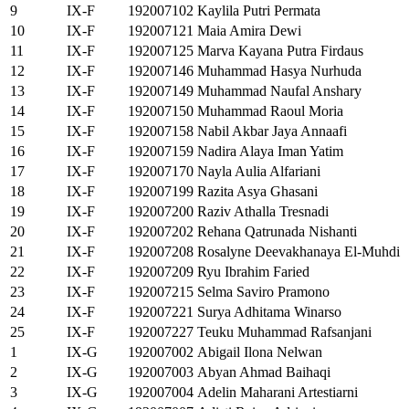
9
IX-F
192007102
Kaylila Putri Permata
10
IX-F
192007121
Maia Amira Dewi
11
IX-F
192007125
Marva Kayana Putra Firdaus
12
IX-F
192007146
Muhammad Hasya Nurhuda
13
IX-F
192007149
Muhammad Naufal Anshary
14
IX-F
192007150
Muhammad Raoul Moria
15
IX-F
192007158
Nabil Akbar Jaya Annaafi
16
IX-F
192007159
Nadira Alaya Iman Yatim
17
IX-F
192007170
Nayla Aulia Alfariani
18
IX-F
192007199
Razita Asya Ghasani
19
IX-F
192007200
Raziv Athalla Tresnadi
20
IX-F
192007202
Rehana Qatrunada Nishanti
21
IX-F
192007208
Rosalyne Deevakhanaya El-Muhdi
22
IX-F
192007209
Ryu Ibrahim Faried
23
IX-F
192007215
Selma Saviro Pramono
24
IX-F
192007221
Surya Adhitama Winarso
25
IX-F
192007227
Teuku Muhammad Rafsanjani
1
IX-G
192007002
Abigail Ilona Nelwan
2
IX-G
192007003
Abyan Ahmad Baihaqi
3
IX-G
192007004
Adelin Maharani Artestiarni