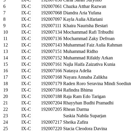
6
IX-C
192007061
Chazka Atthar Razwan
7
IX-C
192007068
Diandra Aria Yufana
8
IX-C
192007097
Kayla Aulia Alfariani
9
IX-C
192007111
Khaira Naurisha Bestari
10
IX-C
192007134
Mochammad Rafi Tribudhi
11
IX-C
192007136
Mochammad Zaky Defroan
12
IX-C
192007143
Muhammad Faiz Aulia Rahman
13
IX-C
192007151
Muhammad Ridho
14
IX-C
192007152
Muhammad Rifaldy Arkan
15
IX-C
192007161
Najla Haifa Zaizativa Kunia
16
IX-C
192007166
Natasya Adelia
17
IX-C
192007168
Nayara Annaba Zalikha
18
IX-C
192007179
Raden Roro Seravina Mindi Soediu
19
IX-C
192007184
Rafindra Bhima
20
IX-C
192007188
Raja Ram Edo Tarigan
21
IX-C
192007204
Rhayyhan Budhi Pramadhi
22
IX-C
192007205
Rhean Darma
23
IX-C
Saskia Nabila Suparjan
24
IX-C
192007217
Sheika Zafira
25
IX-C
192007220
Stacia Cleodora Davina