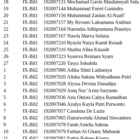
18
IX-Bil1
192007131
Mochamad Gavin Mauliansyah Suh
19
IX-Bil1
192007144
Muhammad Farrel Ganindra
20
IX-Bil1
192007156
Muhammad Zaidan Al-Naafi’
21
IX-Bil1
192007157
My Revano Laksamana Andrian
22
IX-Bil1
192007164
Narendra Adhipramana Prasetyo
23
IX-Bil1
192007167
Nawla Marva Sufaira
24
IX-Bil1
192007210
Ryuchi Naiya Kamil Rosadi
25
IX-Bil1
192007216
Shafira Alina Kinasih
26
IX-Bil1
192007223
Syareva Reimara Syam
27
IX-Bil1
192007226
Tasya Salsabila
1
IX-Bil2
192007006
Adika Silmi Ladiansya
2
IX-Bil2
192007020
Alisha Sukma Widyadhana Putri
3
IX-Bil2
192007028
Alyssa Devina Danadipa
4
IX-Bil2
192007029
Aniq Nur’Azmi Suryanto
5
IX-Bil2
192007036
Aria Oktora Cahya Ramadhan
6
IX-Bil2
192007046
Azalya Kayla Putri Purwanto
7
IX-Bil2
192007057
Casaluna De Luzia
8
IX-Bil2
192007065
Danurwenda Ahmad Siswantoro
9
IX-Bil2
192007078
Farah Amelia Sukma
10
IX-Bil2
192007079
Farhan Al Ghany Mubarak
11
IX-Bil2
192007082
Fathia Rahma Kirana