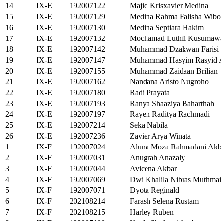
14
IX-E
192007122
Majid Krisxavier Medina
15
IX-E
192007129
Medina Rahma Falisha Wib
16
IX-E
192007130
Medina Septiara Hakim
17
IX-E
192007132
Mochamad Luthfi Kusumaw
18
IX-E
192007142
Muhammad Dzakwan Farisi
19
IX-E
192007147
Muhammad Hasyim Rasyid A
20
IX-E
192007155
Muhammad Zaidaan Brilian
21
IX-E
192007162
Nandana Aristo Nugroho
22
IX-E
192007180
Radi Prayata
23
IX-E
192007193
Ranya Shaaziya Baharthah
24
IX-E
192007197
Rayen Raditya Rachmadi
25
IX-E
192007214
Seka Nabila
26
IX-E
192007236
Zavier Arya Winata
1
IX-F
192007024
Aluna Moza Rahmadani Akb
2
IX-F
192007031
Anugrah Anazaly
3
IX-F
192007044
Avicena Akbar
4
IX-F
192007069
Dwi Khalila Nibras Muthma
5
IX-F
192007071
Dyota Reginald
6
IX-F
202108214
Farash Selena Rustam
7
IX-F
202108215
Harley Ruben