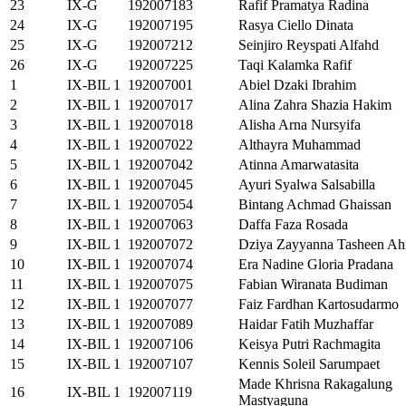
23
IX-G
192007183
Rafif Pramatya Radina
24
IX-G
192007195
Rasya Ciello Dinata
25
IX-G
192007212
Seinjiro Reyspati Alfahd
26
IX-G
192007225
Taqi Kalamka Rafif
1
IX-BIL 1
192007001
Abiel Dzaki Ibrahim
2
IX-BIL 1
192007017
Alina Zahra Shazia Hakim
3
IX-BIL 1
192007018
Alisha Arna Nursyifa
4
IX-BIL 1
192007022
Althayra Muhammad
5
IX-BIL 1
192007042
Atinna Amarwatasita
6
IX-BIL 1
192007045
Ayuri Syalwa Salsabilla
7
IX-BIL 1
192007054
Bintang Achmad Ghaissan
8
IX-BIL 1
192007063
Daffa Faza Rosada
9
IX-BIL 1
192007072
Dziya Zayyanna Tasheen A
10
IX-BIL 1
192007074
Era Nadine Gloria Pradana
11
IX-BIL 1
192007075
Fabian Wiranata Budiman
12
IX-BIL 1
192007077
Faiz Fardhan Kartosudarmo
13
IX-BIL 1
192007089
Haidar Fatih Muzhaffar
14
IX-BIL 1
192007106
Keisya Putri Rachmagita
15
IX-BIL 1
192007107
Kennis Soleil Sarumpaet
Made Khrisna Rakagalung
16
IX-BIL 1
192007119
Mastyaguna