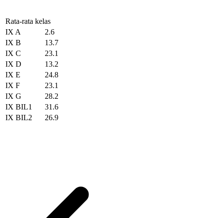
Rata-rata kelas
IX A
2.6
IX B
13.7
IX C
23.1
IX D
13.2
IX E
24.8
IX F
23.1
IX G
28.2
IX BIL1
31.6
IX BIL2
26.9