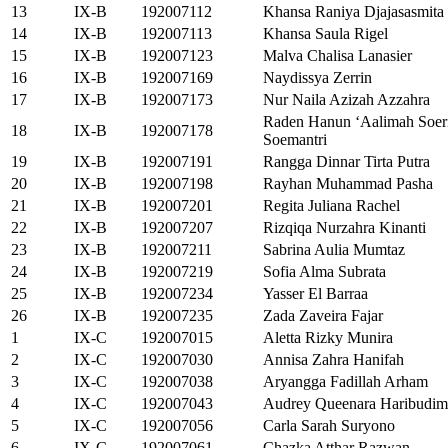
13
IX-B
192007112
Khansa Raniya Djajasasmita
14
IX-B
192007113
Khansa Saula Rigel
15
IX-B
192007123
Malva Chalisa Lanasier
16
IX-B
192007169
Naydissya Zerrin
17
IX-B
192007173
Nur Naila Azizah Azzahra
Raden Hanun ‘Aalimah Soer
18
IX-B
192007178
Soemantri
19
IX-B
192007191
Rangga Dinnar Tirta Putra
20
IX-B
192007198
Rayhan Muhammad Pasha
21
IX-B
192007201
Regita Juliana Rachel
22
IX-B
192007207
Rizqiqa Nurzahra Kinanti
23
IX-B
192007211
Sabrina Aulia Mumtaz
24
IX-B
192007219
Sofia Alma Subrata
25
IX-B
192007234
Yasser El Barraa
26
IX-B
192007235
Zada Zaveira Fajar
1
IX-C
192007015
Aletta Rizky Munira
2
IX-C
192007030
Annisa Zahra Hanifah
3
IX-C
192007038
Aryangga Fadillah Arham
4
IX-C
192007043
Audrey Queenara Haribudi
5
IX-C
192007056
Carla Sarah Suryono
6
IX-C
192007061
Chazka Atthar Razwan