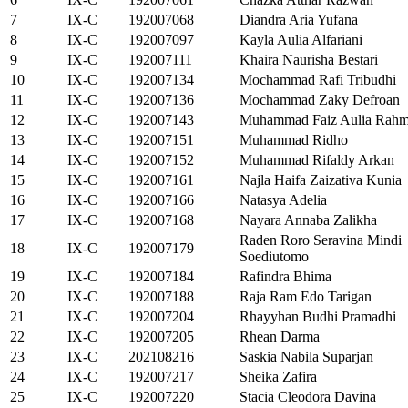
7
IX-C
192007068
Diandra Aria Yufana
8
IX-C
192007097
Kayla Aulia Alfariani
9
IX-C
192007111
Khaira Naurisha Bestari
10
IX-C
192007134
Mochammad Rafi Tribudhi
11
IX-C
192007136
Mochammad Zaky Defroan
12
IX-C
192007143
Muhammad Faiz Aulia Rah
13
IX-C
192007151
Muhammad Ridho
14
IX-C
192007152
Muhammad Rifaldy Arkan
15
IX-C
192007161
Najla Haifa Zaizativa Kunia
16
IX-C
192007166
Natasya Adelia
17
IX-C
192007168
Nayara Annaba Zalikha
Raden Roro Seravina Mindi
18
IX-C
192007179
Soediutomo
19
IX-C
192007184
Rafindra Bhima
20
IX-C
192007188
Raja Ram Edo Tarigan
21
IX-C
192007204
Rhayyhan Budhi Pramadhi
22
IX-C
192007205
Rhean Darma
23
IX-C
202108216
Saskia Nabila Suparjan
24
IX-C
192007217
Sheika Zafira
25
IX-C
192007220
Stacia Cleodora Davina