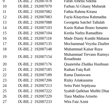
9
IX-BIL 2
192007078
Farah Amelia Sukma
10
IX-BIL 2
192007079
Farhan Al Ghany Mubarak
11
IX-BIL 2
192007082
Fathia Rahma Kirana
12
IX-BIL 2
192007083
Fayla Khayrissa Rahmadita
13
IX-BIL 2
192007088
Georgetta Satchel Tallulah
14
IX-BIL 2
192007103
Kazio Raban Brano Ismanto
15
IX-BIL 2
192007104
Keelia Nafira Ramadhira
16
IX-BIL 2
192007118
Made Diasty Kunthi Mahara
17
IX-BIL 2
192007135
Mochammad Veyzha Zhafirre
18
IX-BIL 2
192007148
Muhammad Kaisar Raya
Muhammad Trevano Ramsy
19
IX-BIL 2
192007154
Rosadinata
20
IX-BIL 2
192007176
Quaneisha Zhalika Hasibuan
21
IX-BIL 2
192007185
Raihan Faiq Rafi
22
IX-BIL 2
192007189
Rama Daniswara
23
IX-BIL 2
192007206
Rizky Ariakusuma
24
IX-BIL 2
192007213
Seira Putri Septiyasa
25
IX-BIL 2
192007222
Syabill Qafkhan Mufthi Dh
26
IX-BIL 2
192007229
Tiara Madina Arisetio
27
IX-BIL 2
192007233
Wira Faiz Azmi