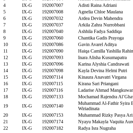
4
IX-G
192007007
Adisti Raina Adriani
5
IX-G
192007008
Agnelia Chloe Maulana
6
IX-G
192007032
Ardea Devin Mahendra
7
IX-G
192007037
Arkila Zahra Nurrobbani
8
IX-G
192007040
Ashhila Fadya Saddiqa
9
IX-G
192007060
Chantika Gadis Prayoga
10
IX-G
192007086
Gavin Avarel Aditya
11
IX-G
192007090
Haiqa Camilla Yashilla Rahi
12
IX-G
192007093
Inara Alisha Kusumapatra
13
IX-G
192007096
Karina Alyshia Candrawati
14
IX-G
192007098
Kayla Devina Helmi Putri
15
IX-G
192007114
Kinaura Anavatri Virgana
16
IX-G
192007115
Kirana Sari Priangani
17
IX-G
192007116
Ladarise Ahmad Mangkuwa
18
IX-G
192007133
Mochamad Rajendra Al’Gha
Muhammad Al-Fathir Syira 
19
IX-G
192007140
Wiriadinata
20
IX-G
192007153
Muhammad Rizky Pasya Ari
21
IX-G
192007174
Nyayu Makayla Vaquita Aure
22
IX-G
192007182
Radya Isra Nugraha