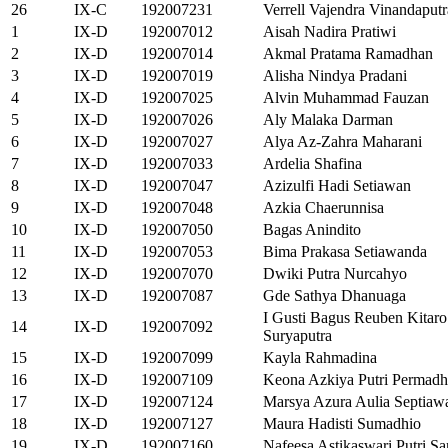
26
IX-C
192007231
Verrell Vajendra Vinandaputr
1
IX-D
192007012
Aisah Nadira Pratiwi
2
IX-D
192007014
Akmal Pratama Ramadhan
3
IX-D
192007019
Alisha Nindya Pradani
4
IX-D
192007025
Alvin Muhammad Fauzan
5
IX-D
192007026
Aly Malaka Darman
6
IX-D
192007027
Alya Az-Zahra Maharani
7
IX-D
192007033
Ardelia Shafina
8
IX-D
192007047
Azizulfi Hadi Setiawan
9
IX-D
192007048
Azkia Chaerunnisa
10
IX-D
192007050
Bagas Anindito
11
IX-D
192007053
Bima Prakasa Setiawanda
12
IX-D
192007070
Dwiki Putra Nurcahyo
13
IX-D
192007087
Gde Sathya Dhanuaga
I Gusti Bagus Reuben Kitaro
14
IX-D
192007092
Suryaputra
15
IX-D
192007099
Kayla Rahmadina
16
IX-D
192007109
Keona Azkiya Putri Permadh
17
IX-D
192007124
Marsya Azura Aulia Septiaw
18
IX-D
192007127
Maura Hadisti Sumadhio
19
IX-D
192007160
Nafeesa Astikaswari Putri S