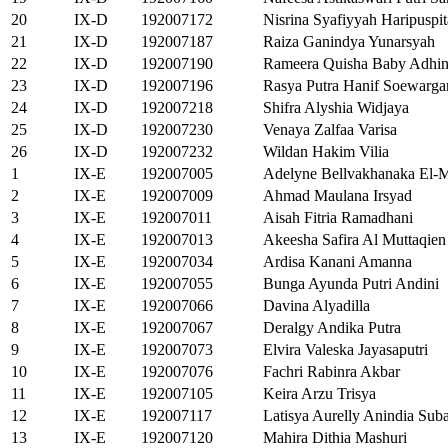
20
IX-D
192007172
Nisrina Syafiyyah Haripuspit
21
IX-D
192007187
Raiza Ganindya Yunarsyah
22
IX-D
192007190
Rameera Quisha Baby Adhin
23
IX-D
192007196
Rasya Putra Hanif Soewarga
24
IX-D
192007218
Shifra Alyshia Widjaya
25
IX-D
192007230
Venaya Zalfaa Varisa
26
IX-D
192007232
Wildan Hakim Vilia
1
IX-E
192007005
Adelyne Bellvakhanaka El-
2
IX-E
192007009
Ahmad Maulana Irsyad
3
IX-E
192007011
Aisah Fitria Ramadhani
4
IX-E
192007013
Akeesha Safira Al Muttaqien
5
IX-E
192007034
Ardisa Kanani Amanna
6
IX-E
192007055
Bunga Ayunda Putri Andini
7
IX-E
192007066
Davina Alyadilla
8
IX-E
192007067
Deralgy Andika Putra
9
IX-E
192007073
Elvira Valeska Jayasaputri
10
IX-E
192007076
Fachri Rabinra Akbar
11
IX-E
192007105
Keira Arzu Trisya
12
IX-E
192007117
Latisya Aurelly Anindia Sub
13
IX-E
192007120
Mahira Dithia Mashuri