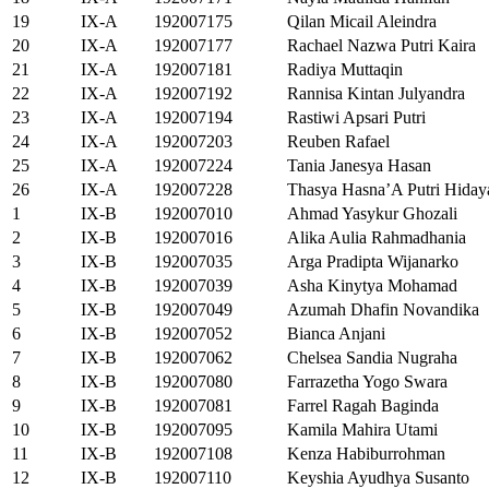
19
IX-A
192007175
Qilan Micail Aleindra
20
IX-A
192007177
Rachael Nazwa Putri Kaira
21
IX-A
192007181
Radiya Muttaqin
22
IX-A
192007192
Rannisa Kintan Julyandra
23
IX-A
192007194
Rastiwi Apsari Putri
24
IX-A
192007203
Reuben Rafael
25
IX-A
192007224
Tania Janesya Hasan
26
IX-A
192007228
Thasya Hasna’A Putri Hiday
1
IX-B
192007010
Ahmad Yasykur Ghozali
2
IX-B
192007016
Alika Aulia Rahmadhania
3
IX-B
192007035
Arga Pradipta Wijanarko
4
IX-B
192007039
Asha Kinytya Mohamad
5
IX-B
192007049
Azumah Dhafin Novandika
6
IX-B
192007052
Bianca Anjani
7
IX-B
192007062
Chelsea Sandia Nugraha
8
IX-B
192007080
Farrazetha Yogo Swara
9
IX-B
192007081
Farrel Ragah Baginda
10
IX-B
192007095
Kamila Mahira Utami
11
IX-B
192007108
Kenza Habiburrohman
12
IX-B
192007110
Keyshia Ayudhya Susanto