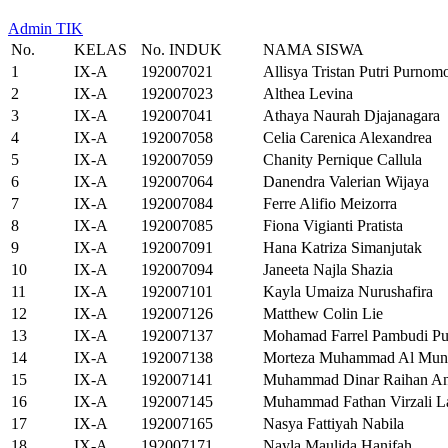
Admin TIK
No.
KELAS
No. INDUK
NAMA SISWA
1
IX-A
192007021
Allisya Tristan Putri Purnom
2
IX-A
192007023
Althea Levina
3
IX-A
192007041
Athaya Naurah Djajanagara
4
IX-A
192007058
Celia Carenica Alexandrea
5
IX-A
192007059
Chanity Pernique Callula
6
IX-A
192007064
Danendra Valerian Wijaya
7
IX-A
192007084
Ferre Alifio Meizorra
8
IX-A
192007085
Fiona Vigianti Pratista
9
IX-A
192007091
Hana Katriza Simanjutak
10
IX-A
192007094
Janeeta Najla Shazia
11
IX-A
192007101
Kayla Umaiza Nurushafira
12
IX-A
192007126
Matthew Colin Lie
13
IX-A
192007137
Mohamad Farrel Pambudi Pu
14
IX-A
192007138
Morteza Muhammad Al Munt
15
IX-A
192007141
Muhammad Dinar Raihan An
16
IX-A
192007145
Muhammad Fathan Virzali La
17
IX-A
192007165
Nasya Fattiyah Nabila
18
IX-A
192007171
Nayla Maulida Hanifah