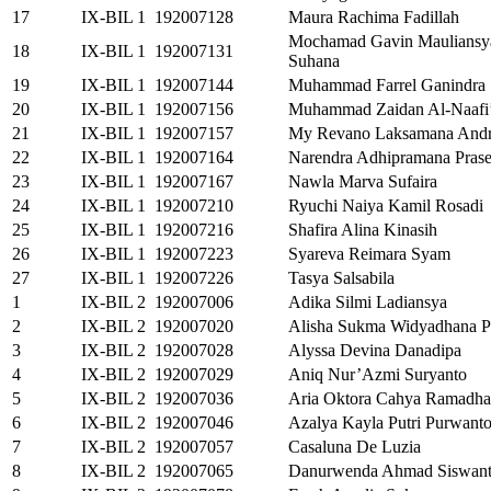
17
IX-BIL 1
192007128
Maura Rachima Fadillah
Mochamad Gavin Mauliansy
18
IX-BIL 1
192007131
Suhana
19
IX-BIL 1
192007144
Muhammad Farrel Ganindra
20
IX-BIL 1
192007156
Muhammad Zaidan Al-Naafi
21
IX-BIL 1
192007157
My Revano Laksamana Andr
22
IX-BIL 1
192007164
Narendra Adhipramana Prase
23
IX-BIL 1
192007167
Nawla Marva Sufaira
24
IX-BIL 1
192007210
Ryuchi Naiya Kamil Rosadi
25
IX-BIL 1
192007216
Shafira Alina Kinasih
26
IX-BIL 1
192007223
Syareva Reimara Syam
27
IX-BIL 1
192007226
Tasya Salsabila
1
IX-BIL 2
192007006
Adika Silmi Ladiansya
2
IX-BIL 2
192007020
Alisha Sukma Widyadhana Pu
3
IX-BIL 2
192007028
Alyssa Devina Danadipa
4
IX-BIL 2
192007029
Aniq Nur’Azmi Suryanto
5
IX-BIL 2
192007036
Aria Oktora Cahya Ramadh
6
IX-BIL 2
192007046
Azalya Kayla Putri Purwant
7
IX-BIL 2
192007057
Casaluna De Luzia
8
IX-BIL 2
192007065
Danurwenda Ahmad Siswant