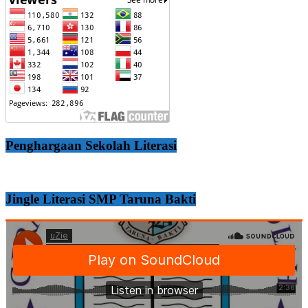
Penghargaan Sekolah Literasi
Jingle Literasi SMP Taruna Bakti