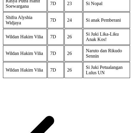
Rasya Putra Hanif
7D
23
Si Nopal
Soewargana
Shifra Alyshia
7D
24
Si anak Pemberani
Widjaya
Si Juki Lika-Liku
Wildan Hakim Vilia
7D
26
Anak Kos!
Naruto dan Rikudo
Wildan Hakim Vilia
7D
26
Sennin
Si Juki Petualangan
Wildan Hakim Vilia
7D
26
Lulus UN