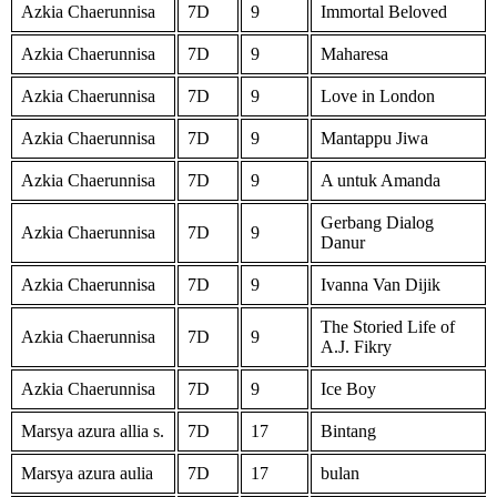
Azkia Chaerunnisa
7D
9
Immortal Beloved
Azkia Chaerunnisa
7D
9
Maharesa
Azkia Chaerunnisa
7D
9
Love in London
Azkia Chaerunnisa
7D
9
Mantappu Jiwa
Azkia Chaerunnisa
7D
9
A untuk Amanda
Gerbang Dialog
Azkia Chaerunnisa
7D
9
Danur
Azkia Chaerunnisa
7D
9
Ivanna Van Dijik
The Storied Life of
Azkia Chaerunnisa
7D
9
A.J. Fikry
Azkia Chaerunnisa
7D
9
Ice Boy
Marsya azura allia s.
7D
17
Bintang
Marsya azura aulia
7D
17
bulan