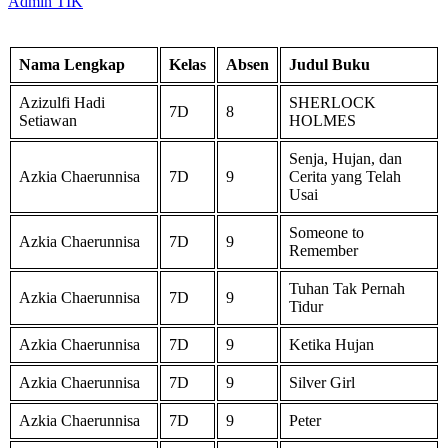
Admin TIK
Nama Lengkap
Kelas
Absen
Judul Buku
Azizulfi Hadi
SHERLOCK
7D
8
Setiawan
HOLMES
Senja, Hujan, dan
Azkia Chaerunnisa
7D
9
Cerita yang Telah
Usai
Someone to
Azkia Chaerunnisa
7D
9
Remember
Tuhan Tak Pernah
Azkia Chaerunnisa
7D
9
Tidur
Azkia Chaerunnisa
7D
9
Ketika Hujan
Azkia Chaerunnisa
7D
9
Silver Girl
Azkia Chaerunnisa
7D
9
Peter