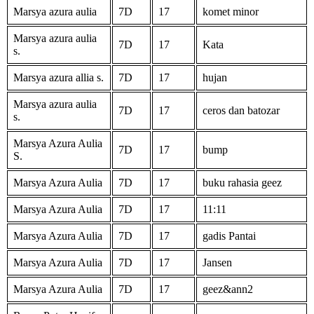
Marsya azura aulia
7D
17
komet minor
Marsya azura aulia
7D
17
Kata
s.
Marsya azura allia s.
7D
17
hujan
Marsya azura aulia
7D
17
ceros dan batozar
s.
Marsya Azura Aulia
7D
17
bump
S.
Marsya Azura Aulia
7D
17
buku rahasia geez
Marsya Azura Aulia
7D
17
11:11
Marsya Azura Aulia
7D
17
gadis Pantai
Marsya Azura Aulia
7D
17
Jansen
Marsya Azura Aulia
7D
17
geez&ann2