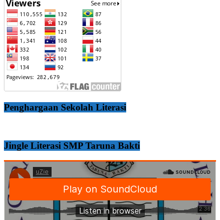
Penghargaan Sekolah Literasi
Jingle Literasi SMP Taruna Bakti