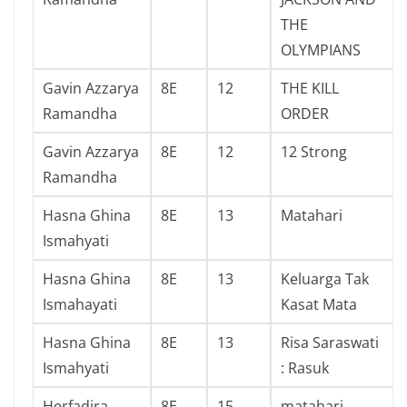
THE
OLYMPIANS
Gavin Azzarya
8E
12
THE KILL
Ramandha
ORDER
Gavin Azzarya
8E
12
12 Strong
Ramandha
Hasna Ghina
8E
13
Matahari
Ismahyati
Hasna Ghina
8E
13
Keluarga Tak
Ismahayati
Kasat Mata
Hasna Ghina
8E
13
Risa Saraswati
Ismahyati
: Rasuk
Herfadira
8E
15
matahari