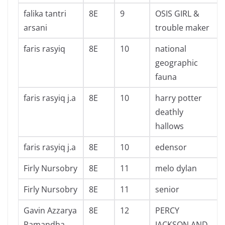
falika tantri
8E
9
OSIS GIRL &
arsani
trouble maker
faris rasyiq
8E
10
national
geographic
fauna
faris rasyiq j.a
8E
10
harry potter
deathly
hallows
faris rasyiq j.a
8E
10
edensor
Firly Nursobry
8E
11
melo dylan
Firly Nursobry
8E
11
senior
Gavin Azzarya
8E
12
PERCY
Ramandha
JACKSON AND