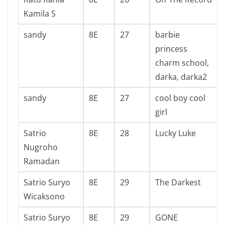
Kamila S
sandy
8E
27
barbie
princess
charm school,
darka, darka2
sandy
8E
27
cool boy cool
girl
Satrio
8E
28
Lucky Luke
Nugroho
Ramadan
Satrio Suryo
8E
29
The Darkest
Wicaksono
Satrio Suryo
8E
29
GONE