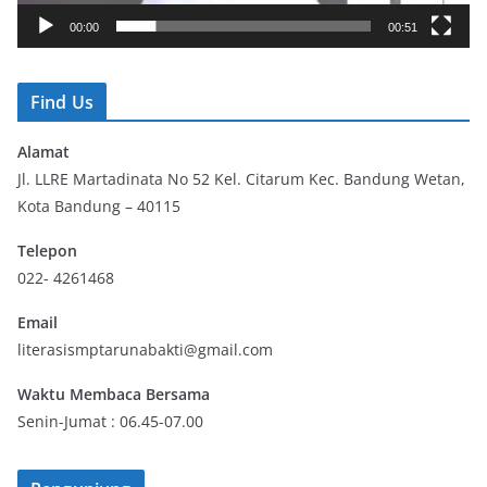
y
00:00
00:51
e
r
Find Us
Alamat
Jl. LLRE Martadinata No 52 Kel. Citarum Kec. Bandung Wetan,
Kota Bandung – 40115
Telepon
022- 4261468
Email
literasismptarunabakti@gmail.com
Waktu Membaca Bersama
Senin-Jumat : 06.45-07.00