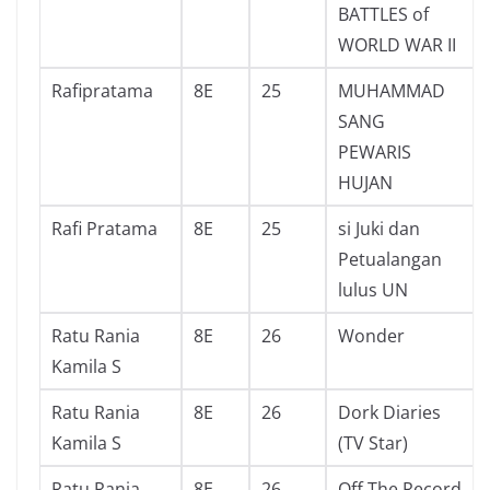
BATTLES of
WORLD WAR II
Rafipratama
8E
25
MUHAMMAD
SANG
PEWARIS
HUJAN
Rafi Pratama
8E
25
si Juki dan
Petualangan
lulus UN
Ratu Rania
8E
26
Wonder
Kamila S
Ratu Rania
8E
26
Dork Diaries
Kamila S
(TV Star)
Ratu Rania
8E
26
Off The Record