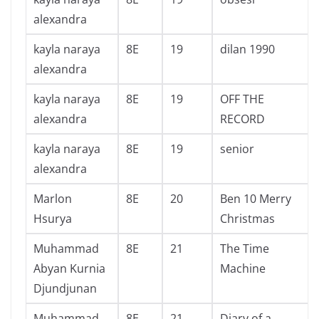
alexandra
kayla naraya
8E
19
dilan 1990
alexandra
kayla naraya
8E
19
OFF THE
alexandra
RECORD
kayla naraya
8E
19
senior
alexandra
Marlon
8E
20
Ben 10 Merry
Hsurya
Christmas
Muhammad
8E
21
The Time
Abyan Kurnia
Machine
Djundjunan
Muhammad
8E
21
Diary of a