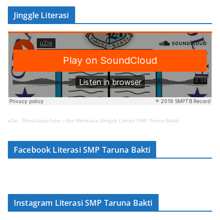
Jinggle Literasi
uZie
·
Ghea-Asya-Ayya – Ayo Membaca (Jinggle Literasi SMP Taruna Bakti)
Facebook Literasi SMP Taruna Bakti
Instagram Literasi SMP Taruna Bakti