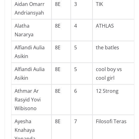
Aidan Omarr
8E
3
TIK
Andriansyah
Alatha
8E
4
ATHLAS
Nararya
Alfiandi Aulia
8E
5
the batles
Asikin
Alfiandi Aulia
8E
5
cool boy vs
Asikin
cool girl
Athmar Ar
8E
6
12 Strong
Rasyid Yovi
Wibisono
Ayesha
8E
7
Filosofi Teras
Knahaya
Yonanda