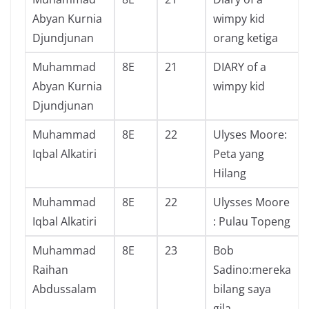
Abyan Kurnia
wimpy kid
Djundjunan
orang ketiga
Muhammad
8E
21
DIARY of a
Abyan Kurnia
wimpy kid
Djundjunan
Muhammad
8E
22
Ulyses Moore:
Iqbal Alkatiri
Peta yang
Hilang
Muhammad
8E
22
Ulysses Moore
Iqbal Alkatiri
: Pulau Topeng
Muhammad
8E
23
Bob
Raihan
Sadino:mereka
Abdussalam
bilang saya
gila