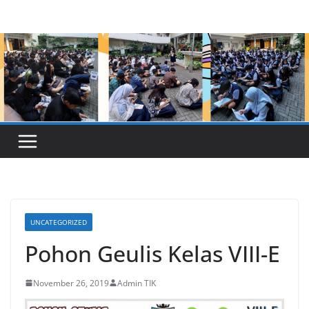
Skip
to
content
UNCATEGORIZED
Pohon Geulis Kelas VIII-E
November 26, 2019
Admin TIK