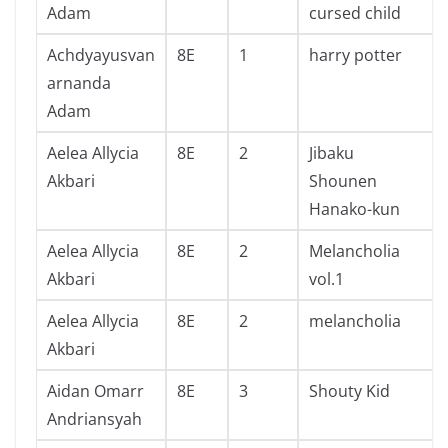
Adam
cursed child
Achdyayusvan
8E
1
harry potter
arnanda
Adam
Aelea Allycia
8E
2
Jibaku
Akbari
Shounen
Hanako-kun
Aelea Allycia
8E
2
Melancholia
Akbari
vol.1
Aelea Allycia
8E
2
melancholia
Akbari
Aidan Omarr
8E
3
Shouty Kid
Andriansyah