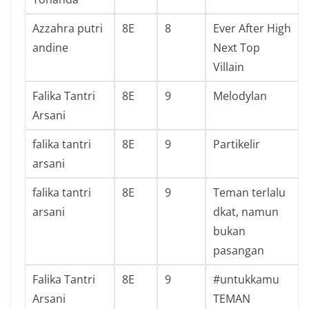
Azzahra putri
8E
8
Ever After High
andine
Next Top
Villain
Falika Tantri
8E
9
Melodylan
Arsani
falika tantri
8E
9
Partikelir
arsani
falika tantri
8E
9
Teman terlalu
arsani
dkat, namun
bukan
pasangan
Falika Tantri
8E
9
#untukkamu
Arsani
TEMAN