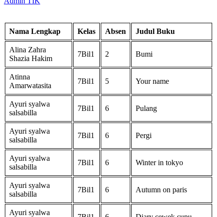
Admin TIK
Nama Lengkap
Kelas
Absen
Judul Buku
Alina Zahra
7Bil1
2
Bumi
Shazia Hakim
Atinna
7Bil1
5
Your name
Amarwatasita
Ayuri syalwa
7Bil1
6
Pulang
salsabilla
Ayuri syalwa
7Bil1
6
Pergi
salsabilla
Ayuri syalwa
7Bil1
6
Winter in tokyo
salsabilla
Ayuri syalwa
7Bil1
6
Autumn on paris
salsabilla
Ayuri syalwa
7Bil1
6
Diary cewek cupu