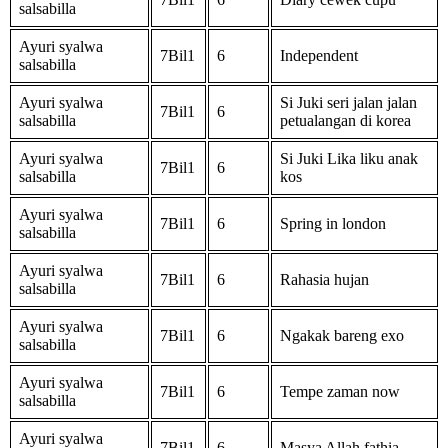
salsabilla
Ayuri syalwa
7Bil1
6
Independent
salsabilla
Ayuri syalwa
Si Juki seri jalan jalan
7Bil1
6
salsabilla
petualangan di korea
Ayuri syalwa
Si Juki Lika liku anak
7Bil1
6
salsabilla
kos
Ayuri syalwa
7Bil1
6
Spring in london
salsabilla
Ayuri syalwa
7Bil1
6
Rahasia hujan
salsabilla
Ayuri syalwa
7Bil1
6
Ngakak bareng exo
salsabilla
Ayuri syalwa
7Bil1
6
Tempe zaman now
salsabilla
Ayuri syalwa
7Bil1
6
Masya Allah fathia