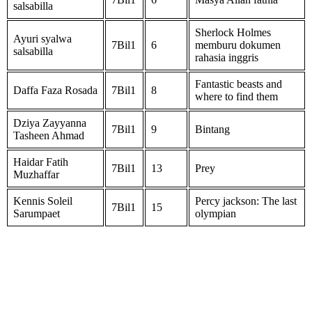
salsabilla
Sherlock Holmes
Ayuri syalwa
7Bil1
6
memburu dokumen
salsabilla
rahasia inggris
Fantastic beasts and
Daffa Faza Rosada
7Bil1
8
where to find them
Dziya Zayyanna
7Bil1
9
Bintang
Tasheen Ahmad
Haidar Fatih
7Bil1
13
Prey
Muzhaffar
Kennis Soleil
Percy jackson: The last
7Bil1
15
Sarumpaet
olympian