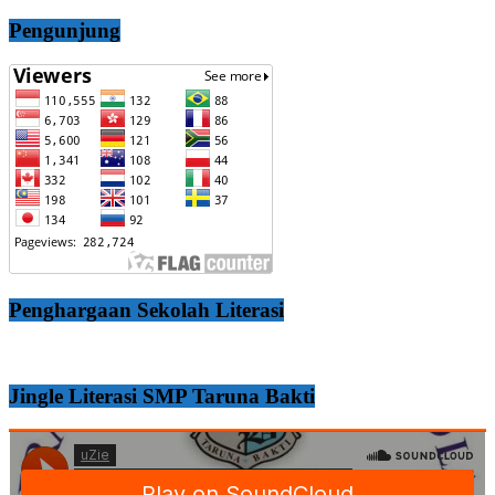
Pengunjung
Penghargaan Sekolah Literasi
Jingle Literasi SMP Taruna Bakti