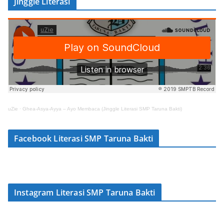
Jinggle Literasi
uZie
·
Ghea-Asya-Ayya – Ayo Membaca (Jinggle Literasi SMP Taruna Bakti)
Facebook Literasi SMP Taruna Bakti
Instagram Literasi SMP Taruna Bakti