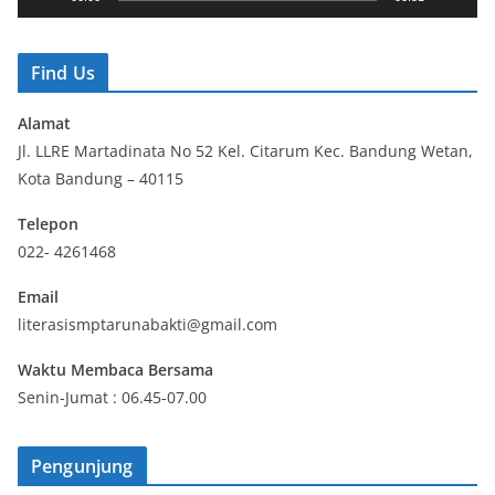
e
r
Find Us
Alamat
Jl. LLRE Martadinata No 52 Kel. Citarum Kec. Bandung Wetan,
Kota Bandung – 40115
Telepon
022- 4261468
Email
literasismptarunabakti@gmail.com
Waktu Membaca Bersama
Senin-Jumat : 06.45-07.00
Pengunjung