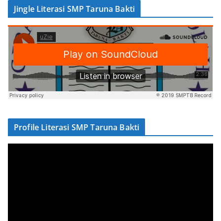
Jingle Literasi SMP Taruna Bakti
Profile Literasi SMP Taruna Bakti
V
i
d
e
o
P