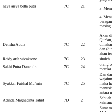
naya aisya bella putri
7C
21
3. Mema
4. Menu
beragam
masing
Akan di
Qur’an,
Delisha Audia
7C
22
dimakan
dan (di
akan te
Reidy arfa wicaksono
7C
23
sholeh
orang-o
Sakhi Putra Danendra
7C
24
mereka 
Dan da
wajahmu
Syakkar Faishal Mu’min
7C
25
maka ha
manusia
antara 
Sebuah 
Adinda Magnacinta Tahid
7D
2
keimana
Surat m