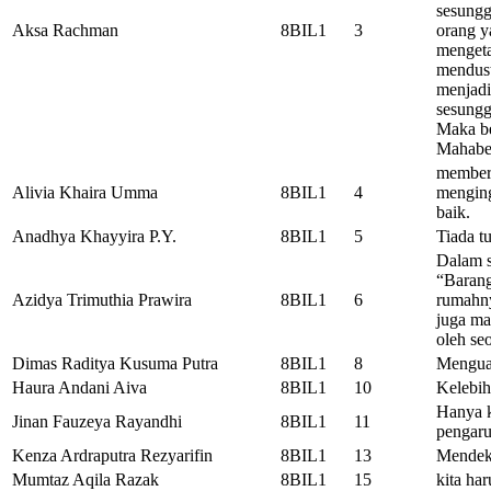
sesungg
Aksa Rachman
8BIL1
3
orang y
mengeta
mendust
menjadi
sesungg
Maka b
Mahabe
memberi
Alivia Khaira Umma
8BIL1
4
menging
baik.
Anadhya Khayyira P.Y.
8BIL1
5
Tiada tu
Dalam 
“Barang
Azidya Trimuthia Prawira
8BIL1
6
rumahny
juga ma
oleh se
Dimas Raditya Kusuma Putra
8BIL1
8
Mengua
Haura Andani Aiva
8BIL1
10
Kelebih
Hanya k
Jinan Fauzeya Rayandhi
8BIL1
11
pengaru
Kenza Ardraputra Rezyarifin
8BIL1
13
Mendeka
Mumtaz Aqila Razak
8BIL1
15
kita ha