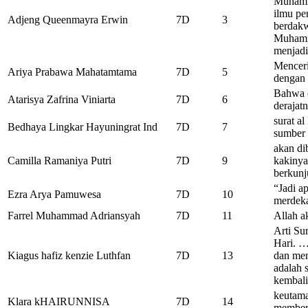
Muhamma
ilmu pe
Adjeng Queenmayra Erwin
7D
3
berdakw
Muhamm
menjadi
Menceri
Ariya Prabawa Mahatamtama
7D
5
dengan
Bahwa o
Atarisya Zafrina Viniarta
7D
6
derajat
surat a
Bedhaya Lingkar Hayuningrat Ind
7D
7
sumber 
akan di
Camilla Ramaniya Putri
7D
9
kakinya
berkunj
“Jadi a
Ezra Arya Pamuwesa
7D
10
merdek
Farrel Muhammad Adriansyah
7D
11
Allah a
Arti Su
Hari. …
Kiagus hafiz kenzie Luthfan
7D
13
dan men
adalah 
kembali
keutama
Klara kHAIRUNNISA
7D
14
member