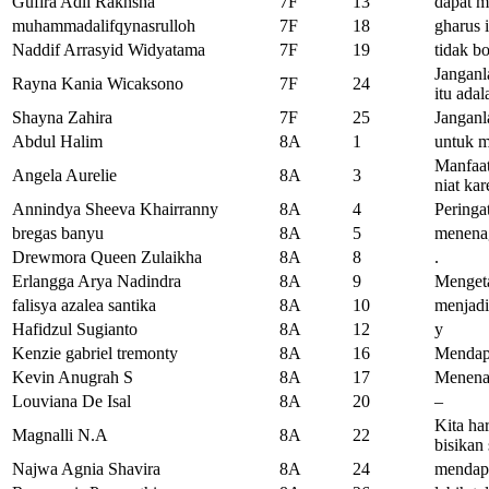
Gufira Adli Rakhsha
7F
13
dapat 
muhammadalifqynasrulloh
7F
18
gharus i
Naddif Arrasyid Widyatama
7F
19
tidak b
Janganl
Rayna Kania Wicaksono
7F
24
itu ada
Shayna Zahira
7F
25
Janganl
Abdul Halim
8A
1
untuk m
Manfaat
Angela Aurelie
8A
3
niat ka
Annindya Sheeva Khairranny
8A
4
Peringa
bregas banyu
8A
5
menenag
Drewmora Queen Zulaikha
8A
8
.
Erlangga Arya Nadindra
8A
9
Mengeta
falisya azalea santika
8A
10
menjadi
Hafidzul Sugianto
8A
12
y
Kenzie gabriel tremonty
8A
16
Mendap
Kevin Anugrah S
8A
17
Menena
Louviana De Isal
8A
20
–
Kita ha
Magnalli N.A
8A
22
bisikan 
Najwa Agnia Shavira
8A
24
mendap