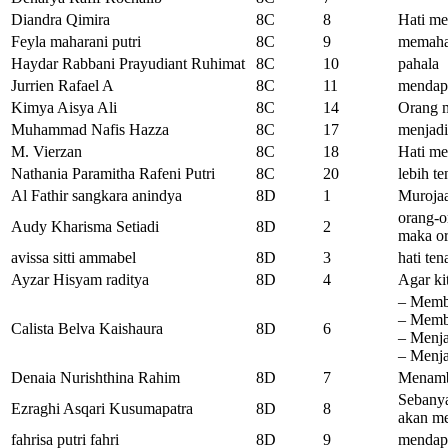
Diandra Qimira
8C
8
Hati me
Feyla maharani putri
8C
9
memaham
Haydar Rabbani Prayudiant Ruhimat
8C
10
pahala
Jurrien Rafael A
8C
11
mendap
Kimya Aisya Ali
8C
14
Orang m
Muhammad Nafis Hazza
8C
17
menjadi
M. Vierzan
8C
18
Hati me
Nathania Paramitha Rafeni Putri
8C
20
lebih t
Al Fathir sangkara anindya
8D
1
Muroja
orang-o
Audy Kharisma Setiadi
8D
2
maka or
avissa sitti ammabel
8D
3
hati te
Ayzar Hisyam raditya
8D
4
Agar ki
– Membe
– Membe
Calista Belva Kaishaura
8D
6
– Menja
– Menja
Denaia Nurishthina Rahim
8D
7
Menamba
Sebanya
Ezraghi Asqari Kusumapatra
8D
8
akan me
fahrisa putri fahri
8D
9
mendapa