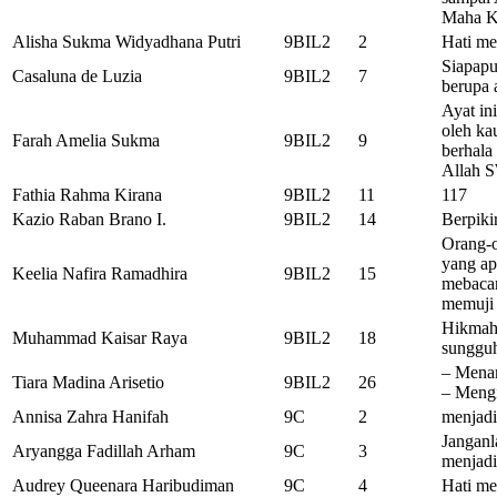
Maha Ku
Alisha Sukma Widyadhana Putri
9BIL2
2
Hati me
Siapapu
Casaluna de Luzia
9BIL2
7
berupa 
Ayat in
oleh ka
Farah Amelia Sukma
9BIL2
9
berhala
Allah S
Fathia Rahma Kirana
9BIL2
11
117
Kazio Raban Brano I.
9BIL2
14
Berpiki
Orang-o
yang ap
Keelia Nafira Ramadhira
9BIL2
15
mebacan
memuji 
Hikmah 
Muhammad Kaisar Raya
9BIL2
18
sunggu
– Mena
Tiara Madina Arisetio
9BIL2
26
– Mengi
Annisa Zahra Hanifah
9C
2
menjadi
Janganl
Aryangga Fadillah Arham
9C
3
menjadi
Audrey Queenara Haribudiman
9C
4
Hati me