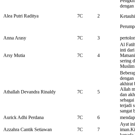
Pengkhi
dengan 
Alea Putri Raditya
7C
2
Ketauhi
Perump
Anna Arasy
7C
3
pertolo
Al Fati
inti dar
Arsy Mutia
7C
4
Matsani
sering d
Muslim 
Beberap
dengan 
akhirat
Allah m
Athallah Devandra Rinaldy
7C
5
dan akh
sebagai
terjadi
sangat b
Aurick Adhi Perdana
7C
6
mendapa
Ayat in
Azzahra Cantik Setiawan
7C
7
iman.Ki
kepada 