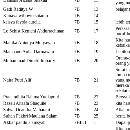
Danisha Alzena Shakila
7B
11
yang me
Gadi Raditya W
7B
13
belajar 
Kanaya wibowo sutanto
7B
14
–
keisya fayola aurelia
7B
15
lebih t
Perasaa
Le Schist Kenichi Abdurrachman
7B
17
huruf-h
Kita ha
Mallika Anindya Mulyawan
7B
18
kebaika
Marshano Aulia Darmawan
7B
19
Lebih s
Orang-o
Muhammad Dimitri Imbarry
7B
20
orang y
Surat i
lomba u
Naira Putri Alif
7B
21
yang me
mereka 
sekitarn
Pranandhita Rahma Yudiaputri
7B
22
Bersyu
Razell Altaafa Shaquile
7B
23
kita ha
Salwa Deandra Maharani
7B
24
Allah m
Sultan Fakhri Maulana Salam
7B
25
berita b
Akbar pandu alamsyah
7BIL1
1
Dapat p
Kita ha