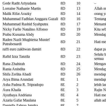
Gede Radit Ariyudana
8D
10
–
Lorraine Nathanie Martin
8D
13
Allah m
Malik Rifat Arazky
8D
14
orang y
Muhammad Fadhlan Anggara Gazali
8D
16
Tentang
Muhammad Rashid Syahputra
8D
17
Menamb
Nicky Farlie Natalino Alfonso
8D
19
Kita se
Prabu Kusuma Abdy
8D
20
Mendapa
Raden Nazli Mughietsa Munief
8D
21
Hati me
Putrabenardi
raffi euro zakhwan damiri
8D
22
dapat p
Selalu 
Rafid Izza Tanzila
8D
23
semua
Rana Zhahirah
8D
24
Mengawa
Rania Anindita
8D
25
Mendapa
Shifa Zerlita Abadi
8D
26
mendapa
Arya Bima Arundati
8E
1
mendap
Asha Padma R. Tripradopo
8E
2
lebih la
Aura Khaila
8E
3
Rajin N
Ayuthaya Andriana
8E
4
Hati me
Azaria Gafar Maulana
8E
5
allah ad
Daniella Zahraa Jatnika
8E
7