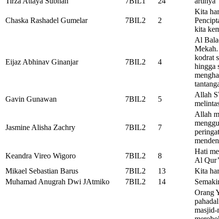
Tirza Attaya Subhan
7BIL1
24
artinya
Kita ha
Chaska Rashadel Gumelar
7BIL2
2
Pencipt
kita kem
Al Bala
Mekah. 
kodrat s
Eijaz Abhinav Ginanjar
7BIL2
4
hingga 
menghar
tantang
Allah S
Gavin Gunawan
7BIL2
5
melinta
Allah m
menggun
Jasmine Alisha Zachry
7BIL2
7
peringa
menden
Hati me
Keandra Vireo Wigoro
7BIL2
8
Al Qur’
Mikael Sebastian Barus
7BIL2
13
Kita ha
Muhamad Anugrah Dwi JAtmiko
7BIL2
14
Semakin
Orang Y
pahadal
masjid-
meroboh