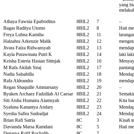
yang bi
melaku
Athaya Fawnia Epafroditus
8BIL2
7
–
Bagas Raditya Utomo
8BIL2
8
Hati me
Freya Lubna Kamilia
8BIL2
11
laranga
Halzahra Arkenzie Malik
8BIL2
12
mengeta
Jivara Faiza Ridwansyah
8BIL2
13
mendapa
Kayla Purawinata Putri K
8BIL2
14
laki la
Keisha Esteria Hasian Sitinjak
8BIL2
16
Menyay
M Rafa Akilah Siraj
8BIL2
17
pantan
Nadia Salsabilla
8BIL2
18
Mendapa
Rafa Aldeandra
8BIL2
19
mendapa
Regan Shaquille Ammarsany
8BIL2
20
–
Ryuken Archaez Fadzillah Al Caesar
8BIL2
21
Semakin
Siti Aisha Humaira Alamsyah
8BIL2
22
Kita ha
Syaluna Kanantya Andary
8BIL2
23
Mendapa
Syesha Safira Sudradjat
8BIL2
24
Mendapa
Brian Rafi Satria
8C
3
Kisah t
Davianda Marsa Ramdani
8C
5
Hati me
Denarya Rafif Rochalib
8C
7