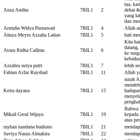
tua, ka
Anza Andita
7BIL1
2
dekat &
yang ki
dan mem
Armulia Widya Purnawati
7BIL1
4
Allah a
Attaya Meyra Azzalia Latian
7BIL1
5
hati me
Kita ha
datang,
Avara Ridha Callista
7BIL1
6
ke surg
kebaika
Azzahra surya putri
7BIL1
7
lebih s
Fabian Azfar Rayshad
7BIL1
11
Allah y
surah A
mendeba
Keira dayana
7BIL1
15
hadapa
menyela
penghaf
Bahwa m
Mikail Geral Wijaya
7BIL1
19
kepada 
atau pe
rayhan nandana budiono
7BIL1
21
mendapa
Saviya Naura Almakira
7BIL1
22
mendapa