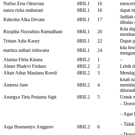
Nafisa Zeta Oktavian
8BIL1
16
menceri
naura rizka maharani
8BIL1
16
dapat m
Jadilah
Rahesha Alka Devata
8BIL1
17
dibalas
Kita da
Rizqidia Nurzahira Ramadhani
8BIL1
20
membaca
Tristan Adia Kaory
8BIL1
22
Dapat p
kita hr
maritza asthari rishwana
8BIL1
24
mengama
Alanna Fitria Kirana
8BIL2
1
–
Almer Phalevi Firdaus
8BIL2
2
Lebih d
Altair Athar Maulana Roesli
8BIL2
3
Mendap
kisah n
Ameera Jane
8BIL2
4
meminta
diturun
Anargya Tirta Pratama Sigit
8BIL2
5
Untuk m
– Doron
– Agar k
– Tidak
Arga Bramantyo Anggoro
8BIL2
6
– Doron