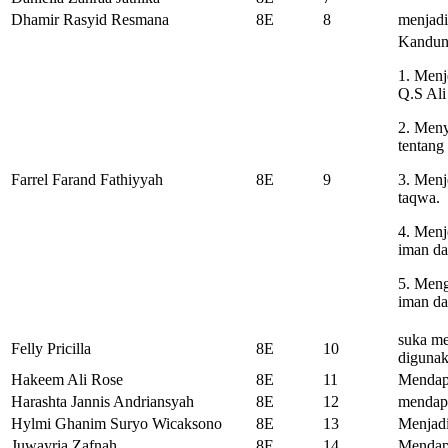
Dhamir Rasyid Resmana
8E
8
menjadi
Kandun
1. Menj
Q.S Ali
2. Meny
tentang
Farrel Farand Fathiyyah
8E
9
3. Menj
taqwa.
4. Menj
iman da
5. Meng
iman da
suka me
Felly Pricilla
8E
10
diguna
Hakeem Ali Rose
8E
11
Mendapa
Harashta Jannis Andriansyah
8E
12
mendapa
Hylmi Ghanim Suryo Wicaksono
8E
13
Menjad
Juwayria Zafnah
8E
14
Mendap