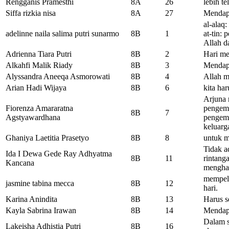
Rengganis Pramesthi
8A
26
lebih te
Siffa rizkia nisa
8A
27
Mendap
al-alaq
adelinne naila salima putri sunarmo
8B
1
at-tin:
Allah d
Adrienna Tiara Putri
8B
2
Hari me
Alkahfi Malik Riady
8B
3
Mendapa
Alyssandra Aneeqa Asmorowati
8B
4
Allah m
Arian Hadi Wijaya
8B
6
kita har
Arjuna 
Fiorenza Amararatna
pengemi
8B
7
Agstyawardhana
pengemi
keluarg
Ghaniya Laetitia Prasetyo
8B
8
untuk m
Tidak a
Ida I Dewa Gede Ray Adhyatma
8B
11
rintang
Kancana
menghad
mempela
jasmine tabina mecca
8B
12
hari.
Karina Anindita
8B
13
Harus s
Kayla Sabrina Irawan
8B
14
Mendapa
Dalam s
Lakeisha Adhistia Putri
8B
16