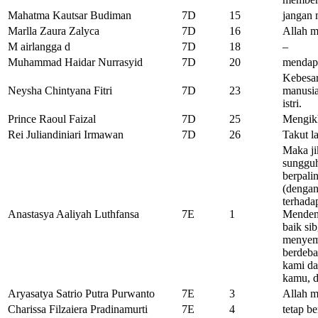
Mahatma Kautsar Budiman
7D
15
jangan
Marlla Zaura Zalyca
7D
16
Allah m
M airlangga d
7D
18
–
Muhammad Haidar Nurrasyid
7D
20
mendapa
Kebesar
Neysha Chintyana Fitri
7D
23
manusia
istri.
Prince Raoul Faizal
7D
25
Mengikh
Rei Juliandiniari Irmawan
7D
26
Takut l
Maka ji
sungguh
berpali
(denga
terhada
Anastasya Aaliyah Luthfansa
7E
1
Mendeng
baik si
menyem
berdeba
kami da
kamu, d
Aryasatya Satrio Putra Purwanto
7E
3
Allah m
Charissa Filzaiera Pradinamurti
7E
4
tetap b