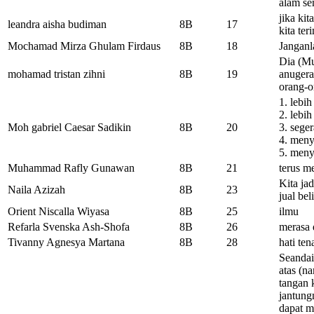
alam se
jika ki
leandra aisha budiman
8B
17
kita ter
Mochamad Mirza Ghulam Firdaus
8B
18
Janganl
Dia (Mu
mohamad tristan zihni
8B
19
anugera
orang-o
1. lebih
2. lebi
Moh gabriel Caesar Sadikin
8B
20
3. seger
4. meny
5. meny
Muhammad Rafly Gunawan
8B
21
terus m
Kita ja
Naila Azizah
8B
23
jual be
Orient Niscalla Wiyasa
8B
25
ilmu
Refarla Svenska Ash-Shofa
8B
26
merasa 
Tivanny Agnesya Martana
8B
28
hati te
Seandai
atas (n
tangan 
jantung
dapat m