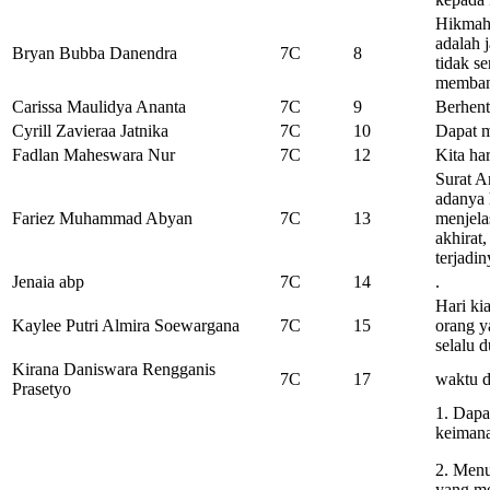
Hikmah 
adalah 
Bryan Bubba Danendra
7C
8
tidak s
membang
Carissa Maulidya Ananta
7C
9
Berhent
Cyrill Zavieraa Jatnika
7C
10
Dapat m
Fadlan Maheswara Nur
7C
12
Kita ha
Surat A
adanya 
Fariez Muhammad Abyan
7C
13
menjela
akhirat
terjadin
Jenaia abp
7C
14
.
Hari ki
Kaylee Putri Almira Soewargana
7C
15
orang y
selalu 
Kirana Daniswara Rengganis
7C
17
waktu 
Prasetyo
1. Dapa
keiman
2. Menu
yang me