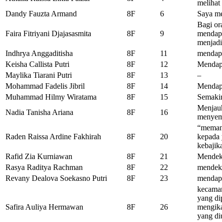
melihat
Dandy Fauzta Armand
8F
6
Saya me
Bagi or
Faira Fitriyani Djajasasmita
8F
9
mendapa
menjadi
Indhrya Anggaditisha
8F
11
mendap
Keisha Callista Putri
8F
12
Mendap
Maylika Tiarani Putri
8F
13
–
Mohammad Fadelis Jibril
8F
14
Mendapa
Muhammad Hilmy Wiratama
8F
15
Semakin
Menjauh
Nadia Tanisha Ariana
8F
16
menyem
“memang
Raden Raissa Ardine Fakhirah
8F
20
kepada 
kebajik
Rafid Zia Kurniawan
8F
21
Mendeka
Rasya Raditya Rachman
8F
22
mendeka
Revany Dealova Soekasno Putri
8F
23
mendap
kecaman
yang di
Safira Auliya Hermawan
8F
26
mengika
yang di