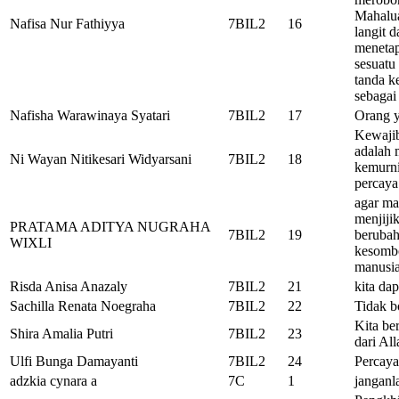
Mahalua
Nafisa Nur Fathiyya
7BIL2
16
langit 
menetap
sesuatu
tanda k
sebagai
Nafisha Warawinaya Syatari
7BIL2
17
Orang y
Kewajib
adalah 
Ni Wayan Nitikesari Widyarsani
7BIL2
18
kemurni
percaya
agar ma
menjiji
PRATAMA ADITYA NUGRAHA
7BIL2
19
berubah
WIXLI
kesombo
manusia
Risda Anisa Anazaly
7BIL2
21
kita da
Sachilla Renata Noegraha
7BIL2
22
Tidak b
Kita be
Shira Amalia Putri
7BIL2
23
dari Al
Ulfi Bunga Damayanti
7BIL2
24
Percaya
adzkia cynara a
7C
1
janganl