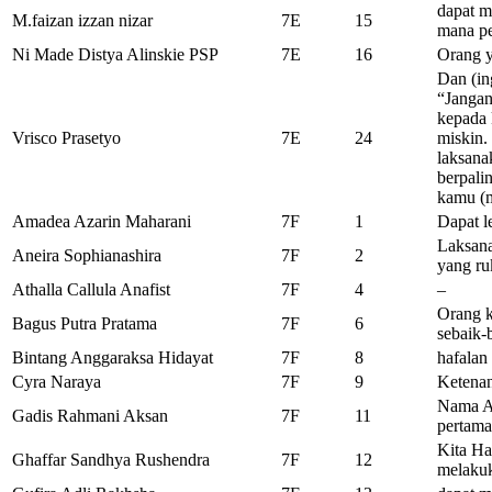
dapat m
M.faizan izzan nizar
7E
15
mana pe
Ni Made Distya Alinskie PSP
7E
16
Orang y
Dan (in
“Jangan
kepada 
Vrisco Prasetyo
7E
24
miskin.
laksana
berpali
kamu (
Amadea Azarin Maharani
7F
1
Dapat l
Laksana
Aneira Sophianashira
7F
2
yang ru
Athalla Callula Anafist
7F
4
–
Orang k
Bagus Putra Pratama
7F
6
sebaik-
Bintang Anggaraksa Hidayat
7F
8
hafalan
Cyra Naraya
7F
9
Ketenan
Nama Ad
Gadis Rahmani Aksan
7F
11
pertama
Kita Ha
Ghaffar Sandhya Rushendra
7F
12
melakuk