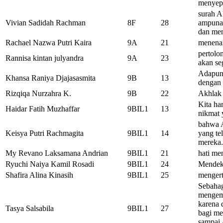
menyep
surah A
Vivian Sadidah Rachman
8F
28
ampunan
dan men
Rachael Nazwa Putri Kaira
9A
21
menena
pertolo
Rannisa kintan julyandra
9A
23
akan se
Adapun 
Khansa Raniya Djajasasmita
9B
13
dengan 
Rizqiqa Nurzahra K.
9B
22
Akhlak
Kita ha
Haidar Fatih Muzhaffar
9BIL1
13
nikmat 
bahwa A
Keisya Putri Rachmagita
9BIL1
14
yang te
mereka.
My Revano Laksamana Andrian
9BIL1
21
hati me
Ryuchi Naiya Kamil Rosadi
9BIL1
24
Mendeka
Shafira Alina Kinasih
9BIL1
25
mengert
Sebahag
mengemb
karena d
Tasya Salsabila
9BIL1
27
bagi me
sampai 