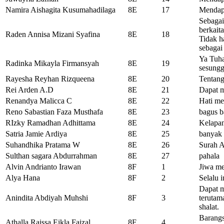
Namira Aishagita Kusumahadilaga
8E
17
Mendapa
Sebagai
berkaita
Raden Annisa Mizani Syafina
8E
18
Tidak h
sebagai
Ya Tuha
Radinka Mikayla Firmansyah
8E
19
sesung
Rayesha Reyhan Rizqueena
8E
20
Tentan
Rei Arden A.D
8E
21
Dapat 
Renandya Malicca C
8E
22
Hati me
Reno Sabastian Faza Musthafa
8E
23
bagus b
RIzky Ramadhan Adhittama
8E
24
Kelapa
Satria Jamie Ardiya
8E
25
banyak
Suhandhika Pratama W
8E
26
Surah A
Sulthan sagara Abdurrahman
8E
27
pahala
Alvin Andrianto Irawan
8F
1
Jiwa me
Alya Hana
8F
2
Selalu 
Dapat m
Anindita Abdiyah Muhshi
8F
3
terutam
shalat.
Barangs
Athalla Raissa Eikla Faizal
8F
4