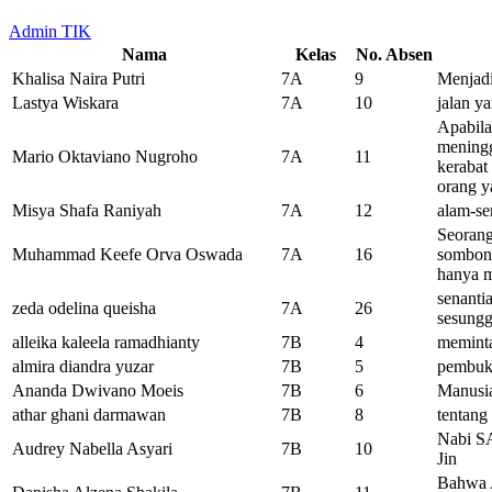
Admin TIK
Nama
Kelas
No. Absen
Khalisa Naira Putri
7A
9
Menjadi
Lastya Wiskara
7A
10
jalan ya
Apabila
meningg
Mario Oktaviano Nugroho
7A
11
kerabat
orang y
Misya Shafa Raniyah
7A
12
alam-se
Seorang
Muhammad Keefe Orva Oswada
7A
16
sombon
hanya m
senanti
zeda odelina queisha
7A
26
sesungg
alleika kaleela ramadhianty
7B
4
meminta
almira diandra yuzar
7B
5
pembuka
Ananda Dwivano Moeis
7B
6
Manusia
athar ghani darmawan
7B
8
tentang
Nabi SA
Audrey Nabella Asyari
7B
10
Jin
Bahwa 