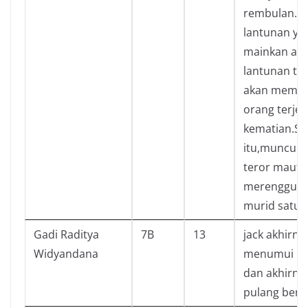
rembulan.S
lantunan yan
mainkan ad
lantunan te
akan membu
orang terje
kematian.Se
itu,munculla
teror maut 
merenggut 
murid satu p
Gadi Raditya
7B
13
jack akhirny
Widyandana
menumui lis
dan akhirny
pulang ber