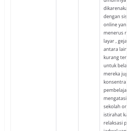
dikarenakan
dengan sist
online yang 
menerus me
layar , gejal
antara lain
kurang term
untuk belaja
mereka juga 
konsentrasi 
pembelajara
mengatasi s
sekolah onlin
istirahat kal
relaksasi p
jadwal yang j