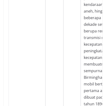
kendaraan i
aneh, hingg
beberapa p
dekade sete
berupa rem 
transmisi mu
kecepatan, 
peningkatan
kecepatan se
membuatnya
sempurna. M
Birmingham, 
mobil berte
pertama akh
dibuat pada
tahun 1896 