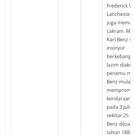
Frederick Wi
Lanchester,
juga memat
cakram. Mesk
Karl Benz s
insinyur
berkebangs
lazim diakui
penemu mob
Benz mulai
mempromos
kendaraan t
pada 3 Juli 
sekitar 25 
Benz dijual 
tahun 1888 