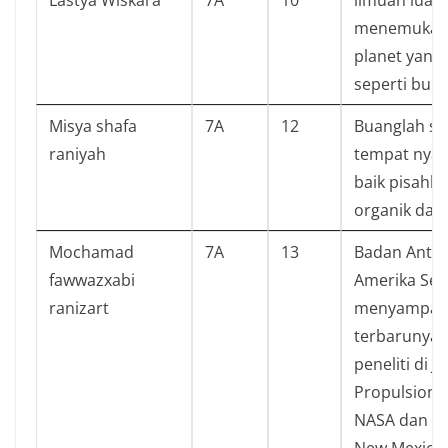
menemukan
planet yang
seperti bum
Misya shafa
7A
12
Buanglah s
raniyah
tempat nya 
baik pisahk
organik dan
Mochamad
7A
13
Badan Antar
fawwazxabi
Amerika Ser
ranizart
menyampai
terbarunya.
peneliti di Je
Propulsion 
NASA dan Un
New Mexico,