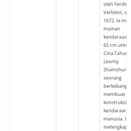
oleh Ferdin
Verbiest, se
1672. Ia me
mainan
kendaraaan
65 cm untuk
Cina.Tahun 
Leonty
Shamshuren
seorang
berkebangsa
membuat
konstruksi 
kendaraan 
manusia. Ia 
melengkapi