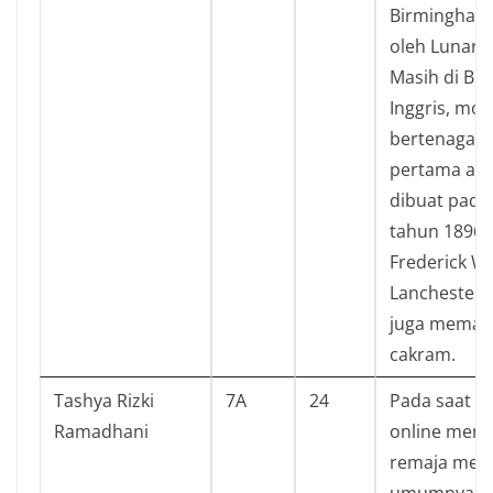
Birmingham,
oleh Lunar S
Masih di Bi
Inggris, mob
bertenaga b
pertama akh
dibuat pada
tahun 1896 
Frederick Wi
Lanchester,
juga memat
cakram.
Tashya Rizki
7A
24
Pada saat s
Ramadhani
online mem
remaja menja
umumnya me