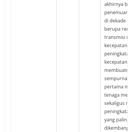
akhirnya be
penemuan
di dekade se
berupa rem 
transmisi mu
kecepatan, 
peningkatan
kecepatan se
membuatnya
sempurna. 
pertama me
tenaga mesi
sekaligus m
peningkatan
yang paling 
dikembangk