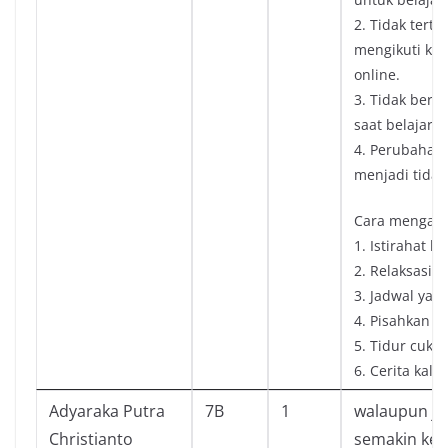
2. Tidak terta
mengikuti keg
online.
3. Tidak berk
saat belajar o
4. Perubahan
menjadi tidak 
Cara mengatas
1. Istirahat ka
2. Relaksasi 
3. Jadwal yang
4. Pisahkan r
5. Tidur cuku
6. Cerita kalau
Adyaraka Putra
7B
1
walaupun j
Christianto
semakin kes