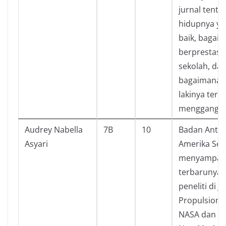
jurnal tenta
hidupnya ya
baik, bagai
berprestasi 
sekolah, da
bagaimana ka
lakinya teru
menggangg
Audrey Nabella
7B
10
Badan Antar
Asyari
Amerika Ser
menyampai
terbarunya.
peneliti di Je
Propulsion 
NASA dan Un