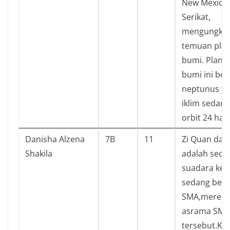
New Mexico,
Serikat,
mengungka
temuan plan
bumi. Planet
bumi ini be
neptunus ya
iklim sedan
orbit 24 hari
Danisha Alzena
7B
11
Zi Quan dan
Shakila
adalah seor
suadara ke
sedang bera
SMA,mereka 
asrama SMA
tersebut.Ke