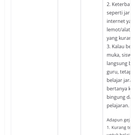
2. Keterbatas
seperti jari
internet yan
lemot/alat e
yang kurang
3. Kalau bela
muka, siswa
langsung be
guru, tetapi
belajar jarak
bertanya ket
bingung da
pelajaran.
Adapun gejala 
1. Kurang ter
untuk belajar.