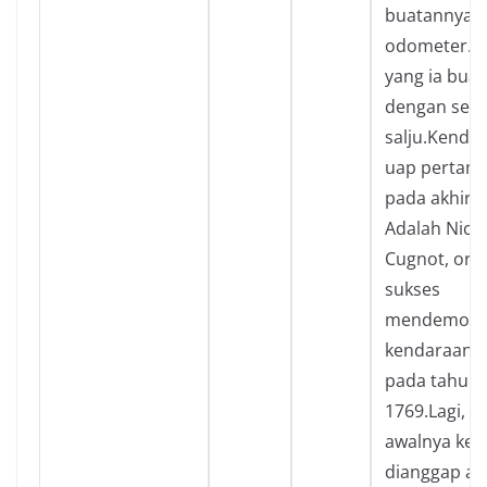
buatannya 
odometer. 
yang ia buat
dengan sebu
salju.Kenda
uap pertama
pada akhir a
Adalah Nico
Cugnot, ora
sukses
mendemonst
kendaraan ro
pada tahun
1769.Lagi, p
awalnya ken
dianggap an