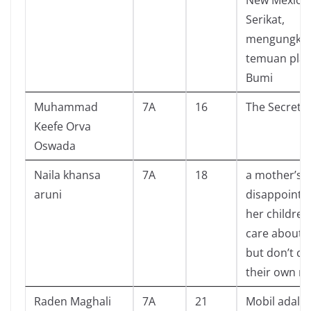
Serikat,
mengungka
temuan plan
Bumi
Muhammad
7A
16
The Secret O
Keefe Orva
Oswada
Naila khansa
7A
18
a mother’s
aruni
disappointm
her children
care about t
but don’t ca
their own m
Raden Maghali
7A
21
Mobil adala