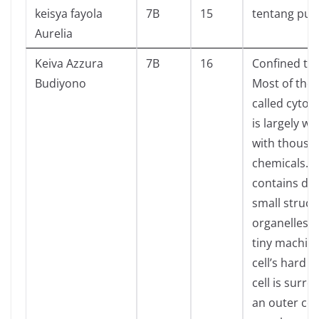
keisya fayola
7B
15
tentang puis
Aurelia
Keiva Azzura
7B
16
Confined to 
Budiyono
Most of the c
called cytop
is largely w
with thousa
chemicals. Th
contains do
small struc
organelles. I
tiny machine
cell’s hard w
cell is surr
an outer cov