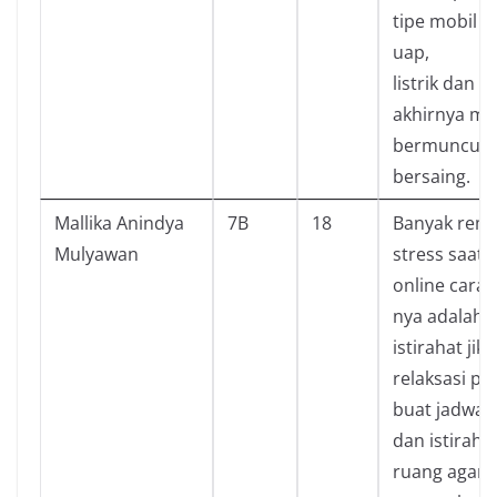
tipe mobil p
uap,
listrik dan b
akhirnya mu
bermuncula
bersaing.
Mallika Anindya
7B
18
Banyak rema
Mulyawan
stress saat 
online cara
nya adalah 
istirahat jika
relaksasi p
buat jadwal
dan istiraha
ruang agar f