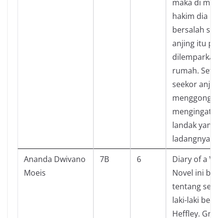
maka di mat
hakim dia m
bersalah se
anjing itu p
dilemparkan
rumah. Setia
seekor anjin
menggonggo
mengingatk
landak yang
ladangnya.
Ananda Dwivano
7B
6
Diary of a W
Moeis
Novel ini be
tentang seo
laki-laki be
Heffley. Gre