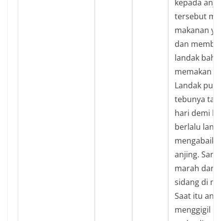
kepada anjin
tersebut m
makanan yai
dan member
landak bahw
memakan ak
Landak pun
tebunya tanp
hari demi ha
berlalu land
mengabaika
anjing. San
marah dan
sidang di mu
Saat itu anj
menggigil k