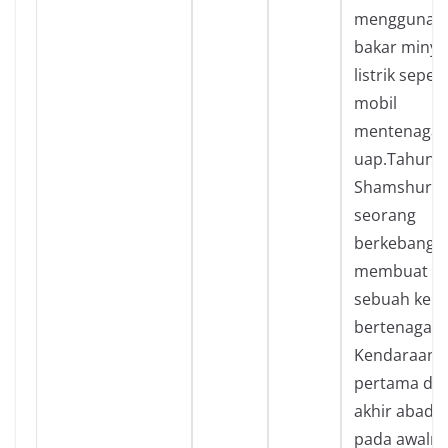
menggunak
bakar minya
listrik sepert
mobil
mentenagai 
uap.Tahun 1
Shamshuren
seorang
berkebangsa
membuat ko
sebuah ken
bertenaga m
Kendaraan 
pertama dib
akhir abad 18
pada awaln