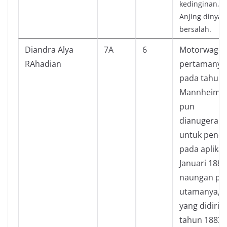
kedinginan, 
Anjing dinyat
bersalah.
Diandra Alya
7A
6
Motorwage
RAhadian
pertamanya
pada tahun 
Mannheim, J
pun
dianugerahi
untuk pene
pada aplikas
Januari 1886
naungan pe
utamanya, Be
yang didirik
tahun 1883).