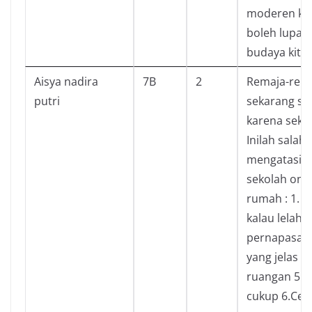
moderen kit
boleh lupa 
budaya kita 
Aisya nadira
7B
2
Remaja-rem
putri
sekarang ser
karena sekol
Inilah salah 
mengatasi s
sekolah onli
rumah : 1. R
kalau lelah 2
pernapasan 3
yang jelas 4
ruangan 5.T
cukup 6.Ceri