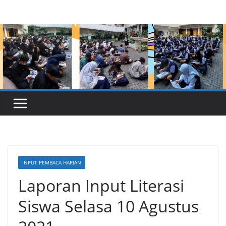
Skip
to
content
INPUT PEMBACA HARIAN
Laporan Input Literasi
Siswa Selasa 10 Agustus