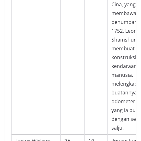
Cina, yang t
membawa
penumpang.
1752, Leont
Shamshuren
membuat
konstruksi 
kendaraan 
manusia. Ia 
melengkapi
buatannya 
odometer. 
yang ia buat
dengan sebu
salju.
Lastya Wiskara
7A
10
ilmuan luar