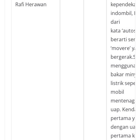
Rafi Herawan
kependekan 
indombil, In
dari
kata ‘autos’
berarti send
‘movere’ yan
bergerak.S
menggunak
bakar minya
listrik sepert
mobil
mentenagai 
uap. Kenda
pertama yan
dengan uap
pertama kali