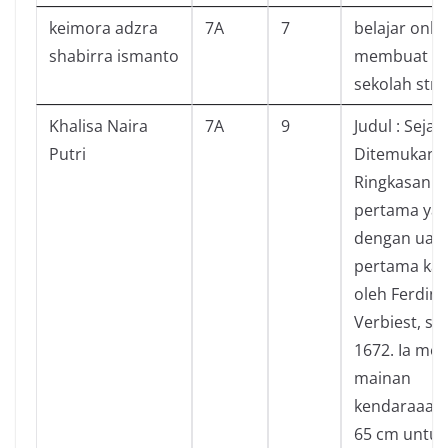
keimora adzra
7A
7
belajar onli
shabirra ismanto
membuat ba
sekolah stre
Khalisa Naira
7A
9
Judul : Sejar
Putri
Ditemukann
Ringkasan :
pertama yan
dengan uap
pertama kali
oleh Ferdin
Verbiest, se
1672. Ia me
mainan
kendaraaan
65 cm untuk