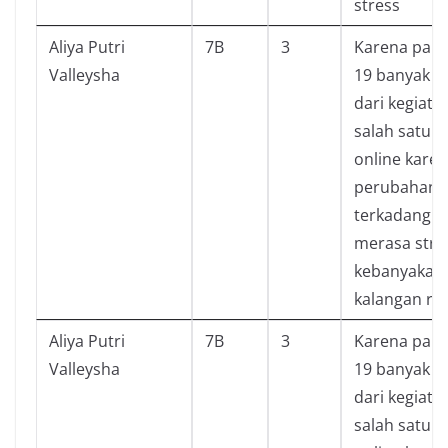
stress
Aliya Putri
7B
3
Karena pand
Valleysha
19 banyak 
dari kegiatan
salah satun
online kare
perubahan i
terkadang pe
merasa stre
kebanyakan 
kalangan re
Aliya Putri
7B
3
Karena pand
Valleysha
19 banyak 
dari kegiatan
salah satun