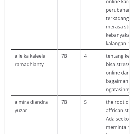
online kare
perubahan i
terkadang pe
merasa stre
kebanyakan 
kalangan re
alleika kaleela
7B
4
tentang ken
ramadhianty
bisa stress s
online dan j
bagaiman c
ngatasinnya
almira diandra
7B
5
the root of 
yuzar
affrican stor
Ada seekor 
meminta m