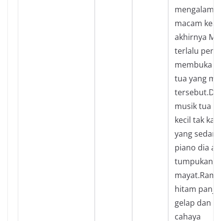
mengalami 
macam kean
akhirnya Me
terlalu pen
membuka ru
tua yang me
tersebut.Di
musik tua it
kecil tak ka
yang sedan
piano dia an
tumpukan
mayat.Ramb
hitam panja
gelap dan m
cahaya