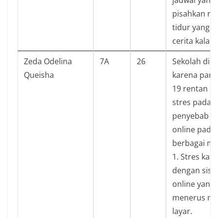
pisahkan ru
tidur yang c
cerita kalau 
Zeda Odelina
7A
26
Sekolah di 
Queisha
karena pand
19 rentan 
stres pada r
penyebab st
online pada
berbagai mac
1. Stres kar
dengan sist
online yang 
menerus me
layar.