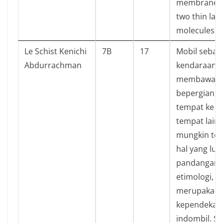
membrane, 
two thin laye
molecules cal
Le Schist Kenichi
7B
17
Mobil sebag
Abdurrachman
kendaraan y
membawa ki
bepergian da
tempat ke
tempat lain
mungkin tel
hal yang lum
pandangan k
etimologi, m
merupakan
kependekan 
indombil. S