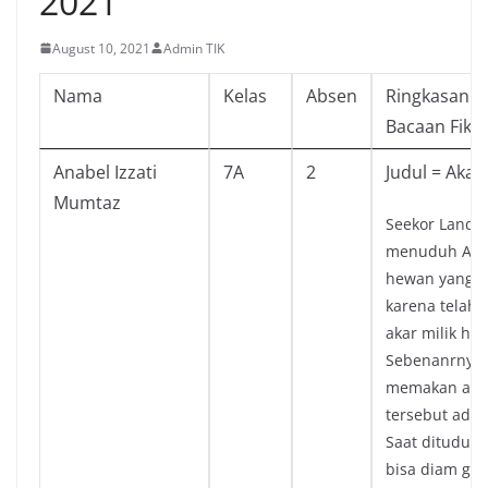
2021
August 10, 2021
Admin TIK
Nama
Kelas
Absen
Ringkasan d
Bacaan Fiksi
Anabel Izzati
7A
2
Judul = Akar
Mumtaz
Seekor Landa
menuduh Anji
hewan yang b
karena telah
akar milik hak
Sebenanrnya 
memakan aka
tersebut adal
Saat dituduh 
bisa diam ge