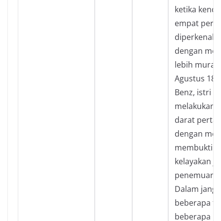
ketika kend
empat pert
diperkenalk
dengan mod
lebih murah
Agustus 188
Benz, istri K
melakukan p
darat perta
dengan mobi
membuktik
kelayakan ja
penemuan s
Dalam jangk
beberapa ta
beberapa m