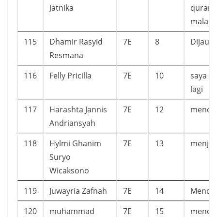
Jatnika
quran 
malam
115
Dhamir Rasyid
7E
8
Dijauhi
Resmana
116
Felly Pricilla
7E
10
saya a
lagi
117
Harashta Jannis
7E
12
mendap
Andriansyah
118
Hylmi Ghanim
7E
13
menjad
Suryo
Wicaksono
119
Juwayria Zafnah
7E
14
Mendap
120
muhammad
7E
15
mendap