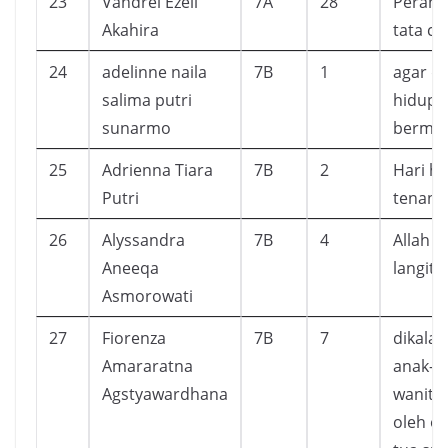
23
Vandrei Ezell
7A
28
Perang 
Akahira
tata ca
24
adelinne naila
7B
1
agar d
salima putri
hidup a
sunarmo
berma
25
Adrienna Tiara
7B
2
Hari ha
Putri
tenang
26
Alyssandra
7B
4
Allah 
Aneeqa
langit
Asmorowati
27
Fiorenza
7B
7
dikala
Amararatna
anak-a
Agstyawardhana
wanita
oleh or