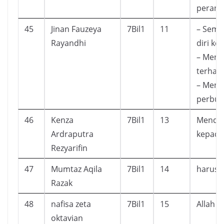
perang
45
Jinan Fauzeya
7Bil1
11
– Sema
Rayandhi
diri ke
– Meng
terhad
– Menja
perbua
46
Kenza
7Bil1
13
Mendek
Ardraputra
kepada
Rezyarifin
47
Mumtaz Aqila
7Bil1
14
harus 
Razak
48
nafisa zeta
7Bil1
15
Allah 
oktavian