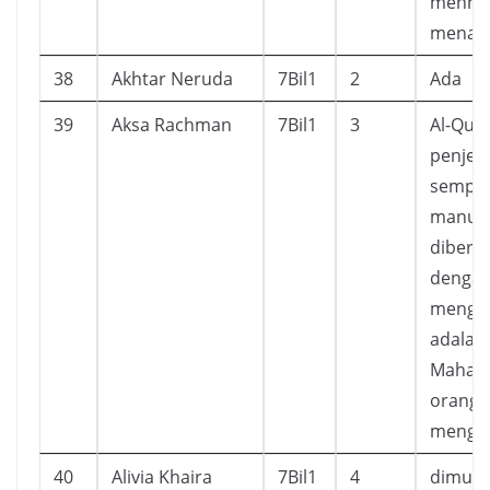
mennge
menamb
38
Akhtar Neruda
7Bil1
2
Ada
39
Aksa Rachman
7Bil1
3
Al-Qur
penjel
sempur
manusi
diberi 
dengan
menget
adalah
Maha E
orang 
mengam
40
Alivia Khaira
7Bil1
4
dimuda