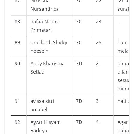
87
Nikeisha
7C
22
Melanc
Nursandrica
surat.
88
Rafaa Nadira
7C
23
–
Primatari
89
uziellabib Shidqi
7C
26
hati me
hoesein
melaku
90
Audy Kharisma
7D
2
dimuda
Setiadi
dilanca
sesuat
mendap
91
avissa sitti
7D
3
hati te
amabel
92
Ayzar Hisyam
7D
4
Agar m
Raditya
pahala