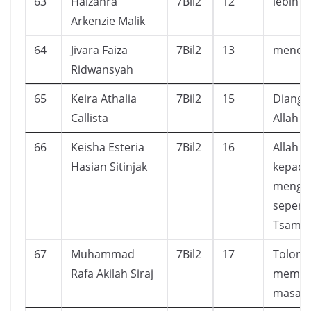
63
Halzahra
7Bil2
12
lebih 
Arkenzie Malik
64
Jivara Faiza
7Bil2
13
mendap
Ridwansyah
65
Keira Athalia
7Bil2
15
Diangk
Callista
Allah 
66
Keisha Esteria
7Bil2
16
Allah 
Hasian Sitinjak
kepada
mengot
sepert
Tsamu
67
Muhammad
7Bil2
17
Tolong
Rafa Akilah Siraj
membaw
masa 