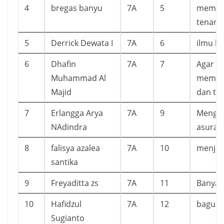
4
bregas banyu
7A
5
membua
tenang
5
Derrick Dewata I
7A
6
ilmu b
6
Dhafin
7A
7
Agar di
Muhammad Al
memega
Majid
dan tid
7
Erlangga Arya
7A
9
Menget
NAdindra
asurat 
8
falisya azalea
7A
10
menjad
santika
9
Freyaditta zs
7A
11
Banyak
10
Hafidzul
7A
12
bagus
Sugianto