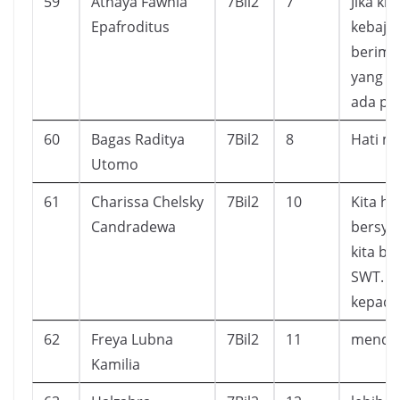
59
Athaya Fawnia
7Bil2
7
Jika ki
Epafroditus
kebajik
berima
yang ki
ada pu
60
Bagas Raditya
7Bil2
8
Hati m
Utomo
61
Charissa Chelsky
7Bil2
10
Kita ha
Candradewa
bersyu
kita be
SWT. d
kepada 
62
Freya Lubna
7Bil2
11
mendap
Kamilia