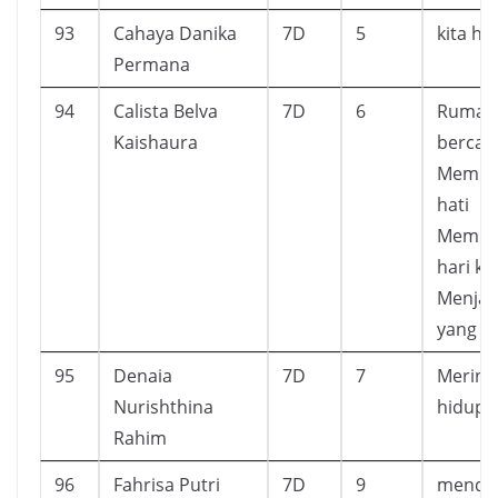
93
Cahaya Danika
7D
5
kita ha
Permana
94
Calista Belva
7D
6
Rumah 
Kaishaura
bercah
Member
hati
Member
hari ki
Menjad
yang be
95
Denaia
7D
7
Mering
Nurishthina
hidup
Rahim
96
Fahrisa Putri
7D
9
mendap