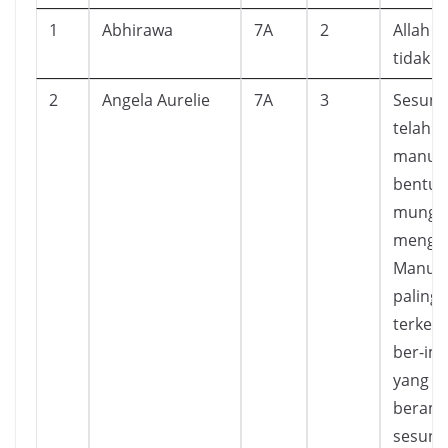
1
Abhirawa
7A
2
Allah t
tidak d
2
Angela Aurelie
7A
3
Sesung
telah 
manusi
bentuk
mungki
menge
Manusi
paling 
terkec
ber-im
yang b
berama
sesung