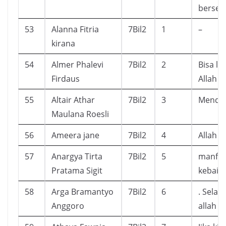
bersed
53
Alanna Fitria
7Bil2
1
–
kirana
54
Almer Phalevi
7Bil2
2
Bisa le
Firdaus
Allah s
55
Altair Athar
7Bil2
3
Mendap
Maulana Roesli
56
Ameera jane
7Bil2
4
Allah 
57
Anargya Tirta
7Bil2
5
manfaa
Pratama Sigit
kebaik
58
Arga Bramantyo
7Bil2
6
. Selal
Anggoro
allah