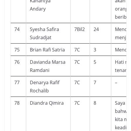
Kanantya
akan d
Andary
orang y
beriba
74
Syesha Safira
7Bil2
24
Mendap
Sudradjat
menjadi
75
Brian Rafi Satria
7C
3
Mendap
76
Davianda Marsa
7C
5
Hati me
Ramdani
tenang
77
Denarya Rafif
7C
7
–
Rochalib
78
Diandra Qimira
7C
8
Saya m
bahwa 
kita m
keadil