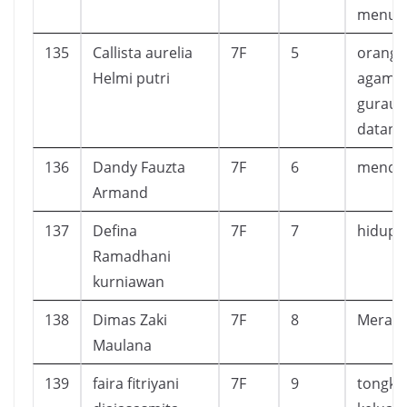
menunt
135
Callista aurelia
7F
5
orang 
Helmi putri
agama 
gurau 
datang
136
Dandy Fauzta
7F
6
mendap
Armand
137
Defina
7F
7
hidup l
Ramadhani
kurniawan
138
Dimas Zaki
7F
8
Merasa
Maulana
139
faira fitriyani
7F
9
tongka