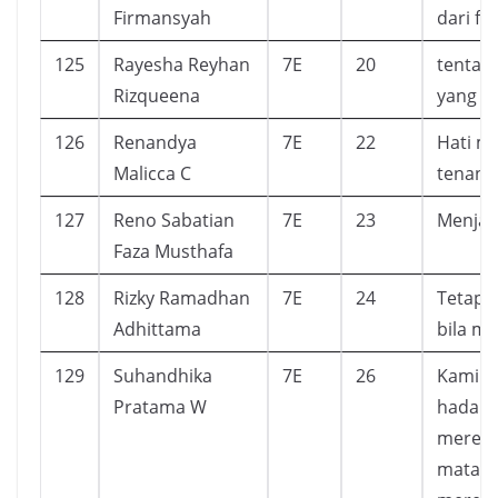
Firmansyah
dari fit
125
Rayesha Reyhan
7E
20
tentan
Rizqueena
yang ka
126
Renandya
7E
22
Hati me
Malicca C
tenang
127
Reno Sabatian
7E
23
Menjadi
Faza Musthafa
128
Rizky Ramadhan
7E
24
Tetap 
Adhittama
bila m
129
Suhandhika
7E
26
Kami ja
Pratama W
hadapa
mereka
mata m