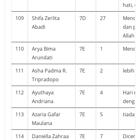
hati, d
109
Shifa Zerlita
7D
27
Mendap
Abadi
dan pe
Allah 
110
Arya Bima
7E
1
Mendap
Arundati
111
Asha Padma R.
7E
2
lebih l
Tripradopo
112
Ayuthaya
7E
4
Hari m
Andriana
dengan
113
Azaria Gafar
7E
5
tiada t
Maulana
114
Daniella Zahraa
7E
7
Dicerit