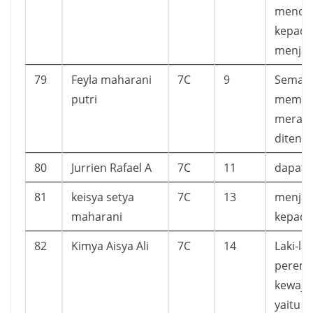
mendek
kepada 
menjad
79
Feyla maharani
7C
9
Semakin
putri
membac
merasa
ditena
80
Jurrien Rafael A
7C
11
dapat 
81
keisya setya
7C
13
menjad
maharani
kepada
82
Kimya Aisya Ali
7C
14
Laki-l
peremp
kewaji
yaitu 