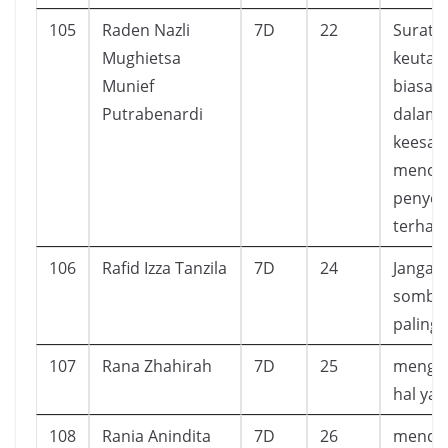
105
Raden Nazli
7D
22
Surat A
Mughietsa
keutam
Munief
biasa k
Putrabenardi
dalamn
keesaan
menola
penyek
terhad
106
Rafid Izza Tanzila
7D
24
Janganl
sombon
paling
107
Rana Zhahirah
7D
25
mengaw
hal yan
108
Rania Anindita
7D
26
mendap