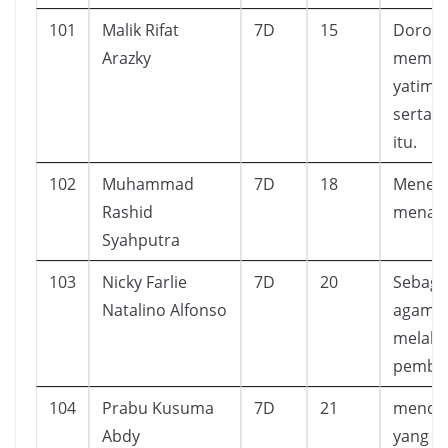
101
Malik Rifat
7D
15
Dorong
Arazky
member
yatim 
serta 
itu.
102
Muhammad
7D
18
Menema
Rashid
menam
Syahputra
103
Nicky Farlie
7D
20
Sebaga
Natalino Alfonso
agama k
melaku
pembab
104
Prabu Kusuma
7D
21
mendap
Abdy
yang le