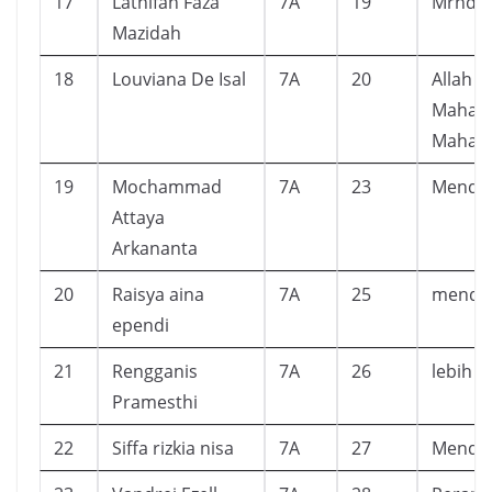
17
Lathifah Faza
7A
19
Mrndap
Mazidah
18
Louviana De Isal
7A
20
Allah a
Mahape
Mahabi
19
Mochammad
7A
23
Mendap
Attaya
Arkananta
20
Raisya aina
7A
25
mendap
ependi
21
Rengganis
7A
26
lebih ra
Pramesthi
22
Siffa rizkia nisa
7A
27
Mendap