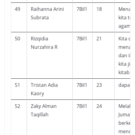
49
Raihanna Arini
7Bil1
18
Menam
Subrata
kita te
agama
50
Rizqidia
7Bil1
21
Kita da
Nurzahira R
menamb
dan il
kita ji
kitab s
51
Tristan Adia
7Bil1
23
dapat 
Kaory
52
Zaky Alman
7Bil1
24
Melaks
Taqillah
Jumat 
berkew
mencar