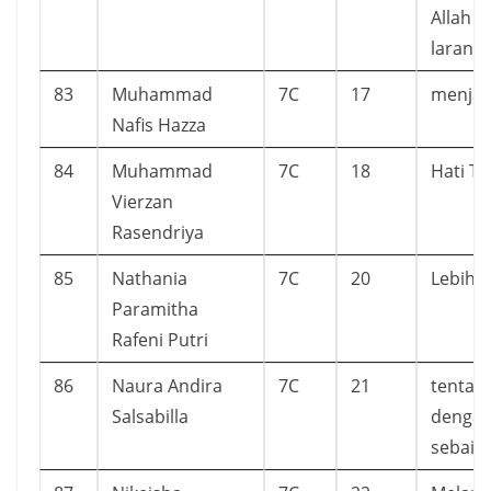
Allah 
larang
83
Muhammad
7C
17
menjad
Nafis Hazza
84
Muhammad
7C
18
Hati T
Vierzan
Rasendriya
85
Nathania
7C
20
Lebih 
Paramitha
Rafeni Putri
86
Naura Andira
7C
21
tentan
Salsabilla
dengan
sebaik 