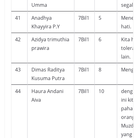
Umma
segala
41
Anadhya
7Bil1
5
Menena
Khayyira P.Y
hati.
42
Azidya trimuthia
7Bil1
6
Kita ha
prawira
tolera
lain.
43
Dimas Raditya
7Bil1
8
Mengua
Kusuma Putra
44
Haura Andani
7Bil1
10
denga
Aiva
ini kita
pahala
orang 
Muzdal
yang m