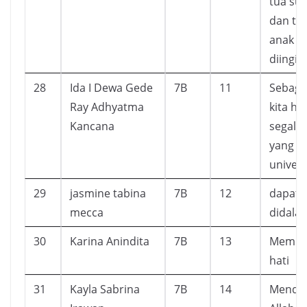
tua sup
dan ti
anak ya
diingin
28
Ida I Dewa Gede
7B
11
Sebaga
Ray Adhyatma
kita h
Kancana
segala
yang b
univers
29
jasmine tabina
7B
12
dapat 
mecca
didala
30
Karina Anindita
7B
13
Member
hati
31
Kayla Sabrina
7B
14
Mendap