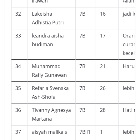
Irawan
Allah
32
Lakeisha
7B
16
jadi le
Adhistia Putri
33
leandra aisha
7B
17
Orang-
budiman
curang
kecela
34
Muhammad
7B
21
Harus r
Rafly Gunawan
35
Refarla Svenska
7B
26
lebih d
Ash-Shofa
36
Tivanny Agnesya
7B
28
Hati m
Martana
37
aisyah malika s
7Bil1
1
lebih t