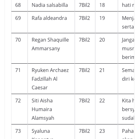
68
Nadia salsabilla
7Bil2
18
hati m
69
Rafa aldeandra
7Bil2
19
Menjadi
serta 
70
Regan Shaquille
7Bil2
20
Jangan
Ammarsany
musrik
berima
71
Ryuken Archaez
7Bil2
21
Semaki
Fadzillah Al
diri ke
Caesar
72
Siti Aisha
7Bil2
22
Kita ha
Humaira
bersyu
Alamsyah
sudah k
73
Syaluna
7Bil2
23
Pahala