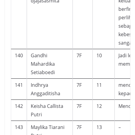
djajasasmita
keluar 
berfir
perlih
sebaga
kebesa
sangat 
140
Gandhi
7F
10
Jadi le
Mahardika
membac
Setiaboedi
141
Indhrya
7F
11
mendek
Anggaditisha
kepada
142
Keisha Callista
7F
12
Mendap
Putri
143
Maylika Tiarani
7F
13
–