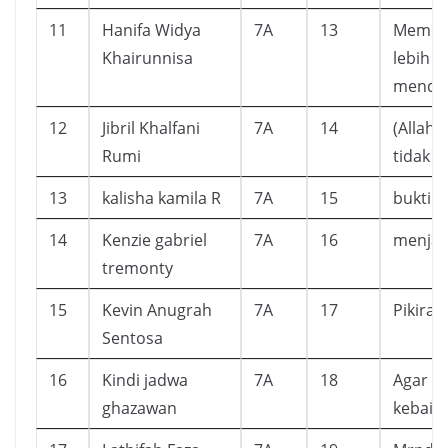
11
Hanifa Widya
7A
13
Membua
Khairunnisa
lebih 
mendap
12
Jibril Khalfani
7A
14
(Allah)
Rumi
tidak p
13
kalisha kamila R
7A
15
bukti
14
Kenzie gabriel
7A
16
menjad
tremonty
15
Kevin Anugrah
7A
17
Pikira
Sentosa
16
Kindi jadwa
7A
18
Agar ki
ghazawan
kebaik