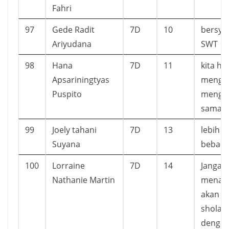
Fahri
97
Gede Radit
7D
10
bersyu
Ariyudana
SWT
98
Hana
7D
11
kita ha
Apsariningtyas
mengaj
Puspito
mengin
sama l
99
Joely tahani
7D
13
lebih t
Suyana
beban
100
Lorraine
7D
14
Jangan
Nathanie Martin
menaha
akan m
sholat
dengan