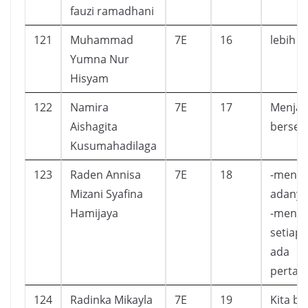
fauzi ramadhani
121
Muhammad
7E
16
lebih t
Yumna Nur
Hisyam
122
Namira
7E
17
Menjadi
Aishagita
berse
Kusumahadilaga
123
Raden Annisa
7E
18
-menya
Mizani Syafina
adanya
Hamijaya
-menya
setiap
ada
pertan
124
Radinka Mikayla
7E
19
Kita bi