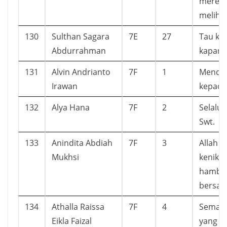
mereka
meliha
130
Sulthan Sagara
7E
27
Tau ki
Abdurrahman
kapan 
131
Alvin Andrianto
7F
1
Mendek
Irawan
kepada 
132
Alya Hana
7F
2
Selalu 
Swt.
133
Anindita Abdiah
7F
3
Allah 
Mukhsi
kenikm
hamban
bersab
134
Athalla Raissa
7F
4
Semang
Eikla Faizal
yang b