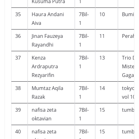
Kusuma Putra
1
35
Haura Andani
7Bil-
10
Bumi, T
Aiva
1
36
Jinan Fauzeya
7Bil-
11
Perahu
Rayandhi
1
37
Kenza
7Bil-
13
Trio De
Ardraputra
1
Misteri
Rezyarifin
Gagap
38
Mumtaz Aqila
7Bil-
14
tokyo g
Razak
1
vol 10,
39
nafisa zeta
7Bil-
15
tumbuh
oktavian
1
40
nafisa zeta
7Bil-
15
tumbuh