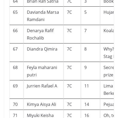
64
Brian Rafi Satria
7C
3
Book of
65
Davianda Marsa
7C
5
Hujan
Ramdani
66
Denarya Rafif
7C
7
Koala 
Rochalib
67
Diandra Qimira
7C
8
Why? B
Stag Be
68
Feyla maharani
7C
9
Secret 
putri
prize 
69
Jurrien Rafael A
7C
11
Lima S
Berkel
70
Kimya Aisya Ali
7C
14
Pejuan
71
Miyuki Keisha
7C
16
Oh, te