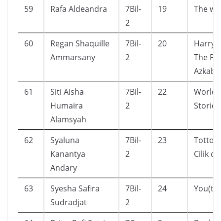
59
Rafa Aldeandra
7Bil-
19
The wi
2
60
Regan Shaquille
7Bil-
20
Harry 
Ammarsany
2
The Pri
Azkaba
61
Siti Aisha
7Bil-
22
World 
Humaira
2
Stories
Alamsyah
62
Syaluna
7Bil-
23
Totto-
Kanantya
2
Cilik di
Andary
63
Syesha Safira
7Bil-
24
You(th)
Sudradjat
2