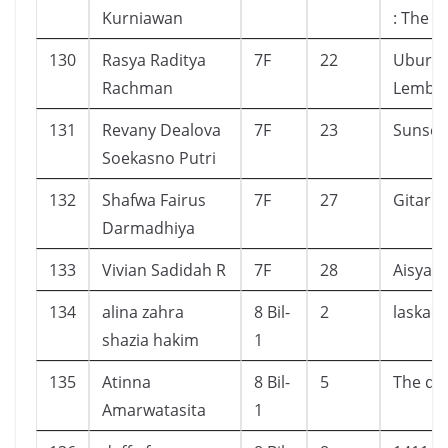
Kurniawan
: The 
130
Rasya Raditya
7F
22
Ubur U
Rachman
Lembu
131
Revany Dealova
7F
23
Sunset
Soekasno Putri
132
Shafwa Fairus
7F
27
Gitar
Darmadhiya
133
Vivian Sadidah R
7F
28
Aisyah
134
alina zahra
8 Bil-
2
laskar 
shazia hakim
1
135
Atinna
8 Bil-
5
The de
Amarwatasita
1