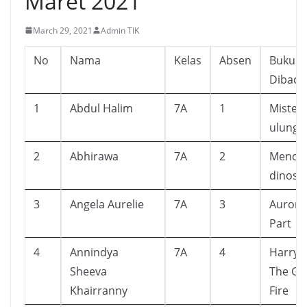
Maret 2021
March 29, 2021
Admin TIK
No
Nama
Kelas
Absen
Buku Y
Dibaca
1
Abdul Halim
7A
1
Mister
ulung
2
Abhirawa
7A
2
Mencari
dinosa
3
Angela Aurelie
7A
3
Aurora
Part
4
Annindya
7A
4
Harry 
Sheeva
The Gob
Khairranny
Fire