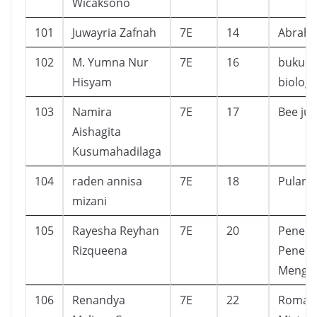
Wicaksono
101
Juwayria Zafnah
7E
14
Abraha
102
M. Yumna Nur
7E
16
buku t
Hisyam
biologi
103
Namira
7E
17
Bee jun
Aishagita
Kusumahadilaga
104
raden annisa
7E
18
Pulang
mizani
105
Rayesha Reyhan
7E
20
Penem
Rizqueena
Penem
Mengu
106
Renandya
7E
22
Roman