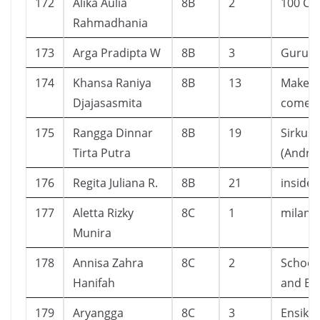
172
Alika Aulia
8B
2
100 Cer
Rahmadhania
173
Arga Pradipta W
8B
3
Guru A
174
Khansa Raniya
8B
13
Make 
Djajasasmita
come t
175
Rangga Dinnar
8B
19
Sirkus
Tirta Putra
(Andrea
176
Regita Juliana R.
8B
21
inside 
177
Aletta Rizky
8C
1
milan
Munira
178
Annisa Zahra
8C
2
School
Hanifah
and Evi
179
Aryangga
8C
3
Ensikl