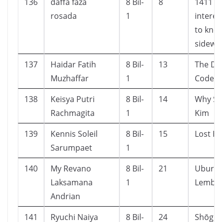
136
daffa faza
8 Bil-
8
1411 q
rosada
1
interes
to kno
sidewa
137
Haidar Fatih
8 Bil-
13
The Da 
Muzhaffar
1
Code
138
Keisya Putri
8 Bil-
14
Why Se
Rachmagita
1
Kim
139
Kennis Soleil
8 Bil-
15
Lost H
Sarumpaet
1
140
My Revano
8 Bil-
21
Ubur-u
Laksamana
1
Lembu
Andrian
141
Ryuchi Naiya
8 Bil-
24
Shōgun 