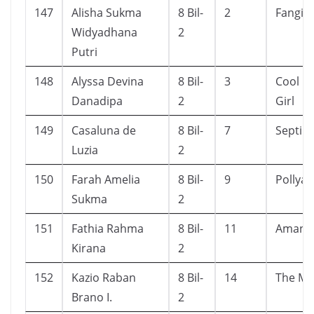
147
Alisha Sukma
8 Bil-
2
Fangirl
Widyadhana
2
Putri
148
Alyssa Devina
8 Bil-
3
Cool Bo
Danadipa
2
Girl
149
Casaluna de
8 Bil-
7
Septih
Luzia
2
150
Farah Amelia
8 Bil-
9
Pollya
Sukma
2
151
Fathia Rahma
8 Bil-
11
Amant
Kirana
2
152
Kazio Raban
8 Bil-
14
The Mag
Brano I.
2