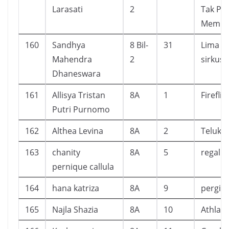
Larasati
2
Tak Pe
Memben
160
Sandhya
8 Bil-
31
Lima s
Mahendra
2
sirkus 
Dhaneswara
161
Allisya Tristan
8A
1
Fireflie
Putri Purnomo
162
Althea Levina
8A
2
Teluk A
163
chanity
8A
5
regal
pernique callula
164
hana katriza
8A
9
pergi
165
Najla Shazia
8A
10
Athlas