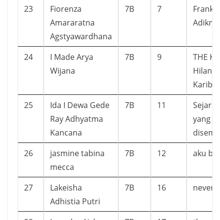
23
Fiorenza
7B
7
Frankli
Amararatna
Adikny
Agstyawardhana
24
I Made Arya
7B
9
THE H
Wijana
Hilang
Karib
25
Ida I Dewa Gede
7B
11
Sejara
Ray Adhyatma
yang
Kancana
disemb
26
jasmine tabina
7B
12
aku bi
mecca
27
Lakeisha
7B
16
never 
Adhistia Putri