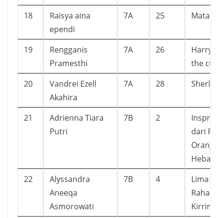
18
Raisya aina
7A
25
Mataha
ependi
19
Rengganis
7A
26
Harry 
Pramesthi
the cur
20
Vandrei Ezell
7A
28
Sherlo
Akahira
21
Adrienna Tiara
7B
2
Inspras
Putri
dari Pr
Orang 
Hebat 
22
Alyssandra
7B
4
Lima S
Aneeqa
Rahasia
Asmorowati
Kirrin