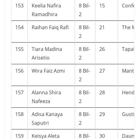
153
Keelia Nafira
8 Bil-
15
Confes
Ramadhira
2
154
Raihan Faiq Rafi
8 Bil-
21
The Mag
2
155
Tiara Madina
8 Bil-
26
Tapak J
Arisetio
2
156
Wira Faiz Azmi
8 Bil-
27
Mantap
2
157
Alanna Shira
8 Bil-
28
Hendri
Nafeeza
2
158
Adisa Kanaya
8 Bil-
29
Gustir
Saputri
2
159
Keisya Aleta
8 Bil-
30
Daun Y