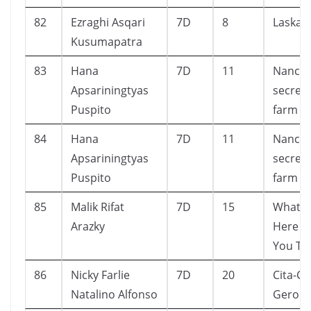
82
Ezraghi Asqari
7D
8
Laskar 
Kusumapatra
83
Hana
7D
11
Nancy 
Apsariningtyas
secret 
Puspito
farm
84
Hana
7D
11
Nancy 
Apsariningtyas
secret 
Puspito
farm
85
Malik Rifat
7D
15
What G
Arazky
Here W
You Th
86
Nicky Farlie
7D
20
Cita-Ci
Natalino Alfonso
Gerob