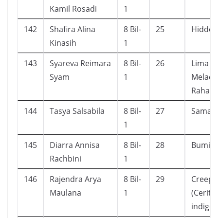
Kamil Rosadi
1
142
Shafira Alina
8 Bil-
25
Hidden
Kinasih
1
143
Syareva Reimara
8 Bil-
26
Lima S
Syam
1
Melacak
Rahasi
144
Tasya Salsabila
8 Bil-
27
Saman
1
145
Diarra Annisa
8 Bil-
28
Bumi
Rachbini
1
146
Rajendra Arya
8 Bil-
29
Creepy
Maulana
1
(Cerita
indigo)