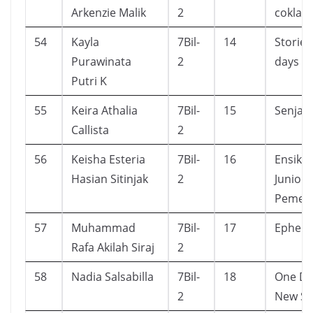
Arkenzie Malik
2
coklat
54
Kayla
7Bil-
14
Stories
Purawinata
2
days
Putri K
55
Keira Athalia
7Bil-
15
Senja &
Callista
2
56
Keisha Esteria
7Bil-
16
Ensikl
Hasian Sitinjak
2
Junior
Pemeca
57
Muhammad
7Bil-
17
Ephem
Rafa Akilah Siraj
2
58
Nadia Salsabilla
7Bil-
18
One Da
2
New Sc