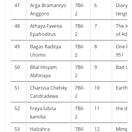
47
Arga Bramantyo
7Bil-
6
Diary s
Anggoro
2
tengil
48
Athaya Fawnia
7Bil-
7
The Invi
Epafroditus
2
of Add
49
Bagas Raditya
7Bil-
8
One Pi
Utomo
2
951
50
Bilal Hisyam
7Bil-
9
Bad Lu
Abhinaya
2
51
Charissa Chelsky
7Bil-
10
Earth
Candradewa
2
52
Freya lubna
7Bil-
11
the des
kamilia
2
53
Halzahra
7Bil-
12
Mimpi 