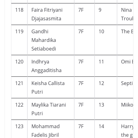
118
Faira Fitriyani
7F
9
Nina a
Djajasasmita
Troubl
119
Gandhi
7F
10
The Bo
Mahardika
Setiaboedi
120
Indhrya
7F
11
Omi Ba
Anggaditisha
121
Keisha Callista
7F
12
Septih
Putri
122
Maylika Tiarani
7F
13
Miiko
Putri
123
Mohammad
7F
14
Harry 
Fadelis Jibril
the gob