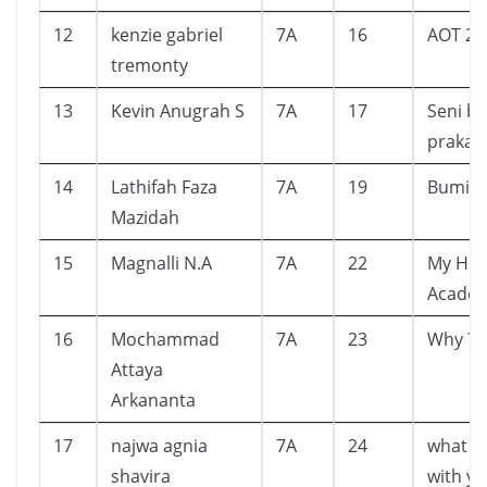
12
kenzie gabriel
7A
16
AOT 2
tremonty
13
Kevin Anugrah S
7A
17
Seni b
prakar
14
Lathifah Faza
7A
19
Bumi
Mazidah
15
Magnalli N.A
7A
22
My Her
Acade
16
Mochammad
7A
23
Why ? (
Attaya
Arkananta
17
najwa agnia
7A
24
what h
shavira
with yo