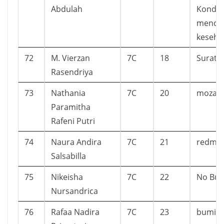
Abdulah
Kondis
mence
keseha
72
M. Vierzan
7C
18
Surat 
Rasendriya
73
Nathania
7C
20
mozach
Paramitha
Rafeni Putri
74
Naura Andira
7C
21
redmo
Salsabilla
75
Nikeisha
7C
22
No Bull
Nursandrica
76
Rafaa Nadira
7C
23
bumi