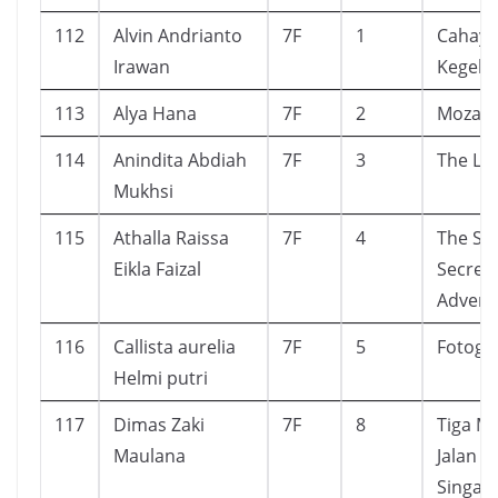
112
Alvin Andrianto
7F
1
Cahaya
Irawan
Kegela
113
Alya Hana
7F
2
Mozach
114
Anindita Abdiah
7F
3
The Lit
Mukhsi
115
Athalla Raissa
7F
4
The Sec
Eikla Faizal
Secret
Advent
116
Callista aurelia
7F
5
Fotograf
Helmi putri
117
Dimas Zaki
7F
8
Tiga Ma
Maulana
Jalan k
Singap