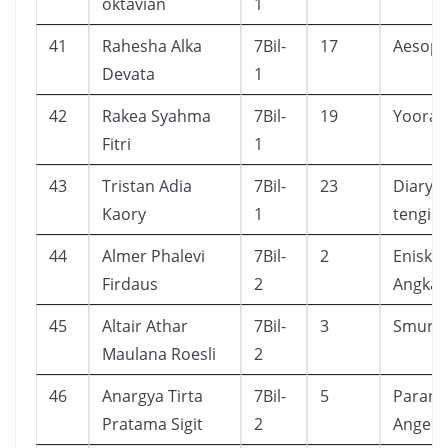
oktavian
1
41
Rahesha Alka
7Bil-
17
Aesop’s
Devata
1
42
Rakea Syahma
7Bil-
19
Yoora’s
Fitri
1
43
Tristan Adia
7Bil-
23
Diary s
Kaory
1
tengil
44
Almer Phalevi
7Bil-
2
Enisklo
Firdaus
2
Angkas
45
Altair Athar
7Bil-
3
Smurf 
Maulana Roesli
2
46
Anargya Tirta
7Bil-
5
Parano
Pratama Sigit
2
Angel