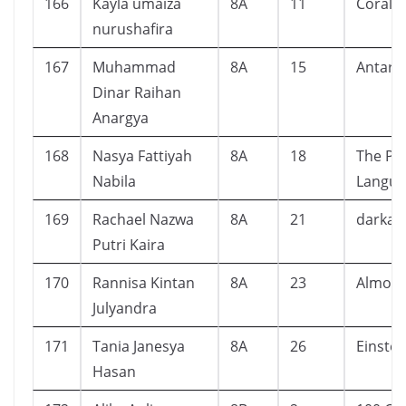
166
Kayla umaiza
8A
11
Corali
nurushafira
167
Muhammad
8A
15
Antarik
Dinar Raihan
Anargya
168
Nasya Fattiyah
8A
18
The Po
Nabila
Langua
169
Rachael Nazwa
8A
21
darka
Putri Kaira
170
Rannisa Kintan
8A
23
Almon
Julyandra
171
Tania Janesya
8A
26
Einstei
Hasan