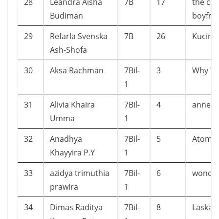
28
Leandra Aisha
7B
17
the col
Budiman
boyfri
29
Refarla Svenska
7B
26
Kucing 
Ash-Shofa
30
Aksa Rachman
7Bil-
3
Why ? 
1
31
Alivia Khaira
7Bil-
4
anne o
Umma
1
32
Anadhya
7Bil-
5
Atomic
Khayyira P.Y
1
33
azidya trimuthia
7Bil-
6
wonde
prawira
1
34
Dimas Raditya
7Bil-
8
Laskar 