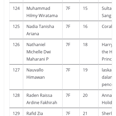
124
Muhammad
7F
15
Sultan
Hilmy Wiratama
Sang P
125
Nadia Tanisha
7F
16
Corali
Ariana
126
Nathaniel
7F
18
Harry 
Michelle Dwi
the Hal
Maharani P
Prince
127
Nauvallo
7F
19
laskar 
Himawan
dalam 
pencol
128
Raden Raissa
7F
20
Annabe
Ardine Fakhirah
Holida
129
Rafid Zia
7F
21
Sherlo