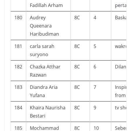
Fadillah Arham
perta
180
Audrey
8C
4
Baskar
Queenara
Haribudiman
181
carla sarah
8C
5
wakrop
suryono
182
Chazka Atthar
8C
6
Dilan 
Razwan
183
Diandra Aria
8C
7
Inspiri
Yufana
from C
184
Khaira Naurisha
8C
9
tv sho
Bestari
185
Mochammad
8C
10
Sebena