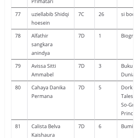
Primatari
77
uziellabib Shidqi
7C
26
si boca
hoesein
78
Alfathir
7D
1
Biograf
sangkara
anindya
79
Avissa Sitti
7D
3
Buku S
Ammabel
Dunia
80
Cahaya Danika
7D
5
Dork Di
Permana
Tales f
So-Grac
Prince
81
Calista Belva
7D
6
Bumi
Kaishaura