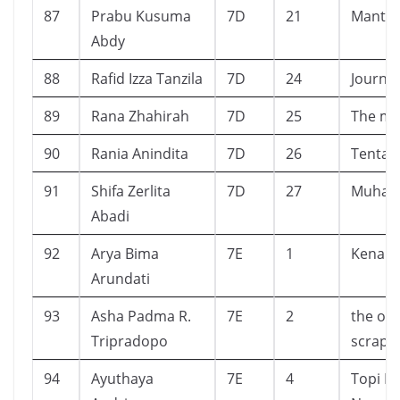
87
Prabu Kusuma
7D
21
Mantap
Abdy
88
Rafid Izza Tanzila
7D
24
Journey
89
Rana Zhahirah
7D
25
The mag
90
Rania Anindita
7D
26
Tentan
91
Shifa Zerlita
7D
27
Muha
Abadi
92
Arya Bima
7E
1
Kenapa
Arundati
93
Asha Padma R.
7E
2
the offi
Tripradopo
scrapb
94
Ayuthaya
7E
4
Topi B