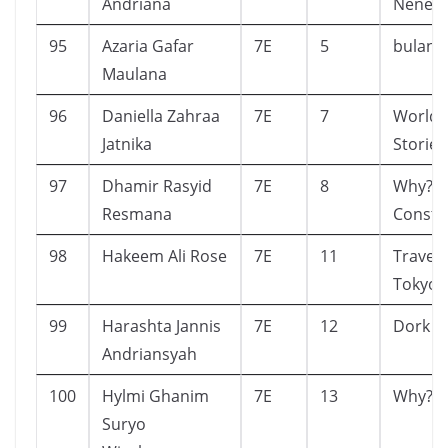
Andriana
Nenek
95
Azaria Gafar
7E
5
bulan
Maulana
96
Daniella Zahraa
7E
7
World 
Jatnika
Stories
97
Dhamir Rasyid
7E
8
Why? S
Resmana
Conste
98
Hakeem Ali Rose
7E
11
Travel
Tokyo
99
Harashta Jannis
7E
12
Dork di
Andriansyah
100
Hylmi Ghanim
7E
13
Why?
Suryo