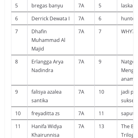
5
bregas banyu
7A
5
laskar 
6
Derrick Dewata I
7A
6
hunter
7
Dhafin
7A
7
WHY?, 
Muhammad Al
Majid
8
Erlangga Arya
7A
9
Natgeo
Nadindra
Mengga
anama
9
falisya azalea
7A
10
jadi pe
santika
sukses
10
freyaditta zs
7A
11
saputa
11
Hanifa Widya
7A
13
The Bli
Khairunnisa
Trilogy