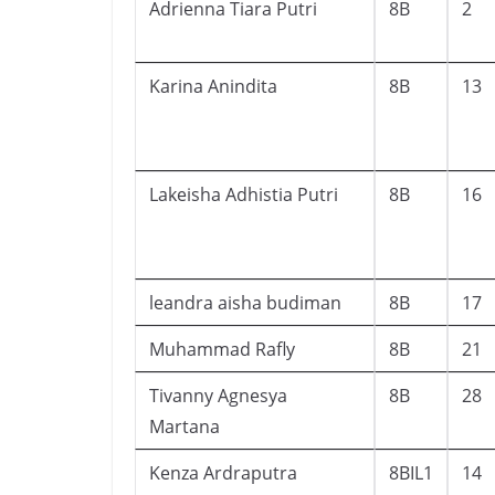
Adrienna Tiara Putri
8B
2
Karina Anindita
8B
13
Lakeisha Adhistia Putri
8B
16
leandra aisha budiman
8B
17
Muhammad Rafly
8B
21
Tivanny Agnesya
8B
28
Martana
Kenza Ardraputra
8BIL1
14