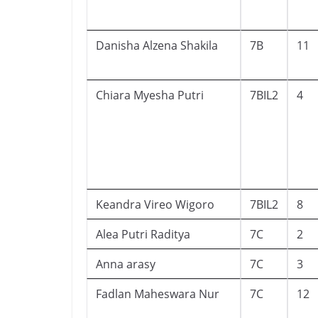
Danisha Alzena Shakila
7B
11
Chiara Myesha Putri
7BIL2
4
Keandra Vireo Wigoro
7BIL2
8
Alea Putri Raditya
7C
2
Anna arasy
7C
3
Fadlan Maheswara Nur
7C
12