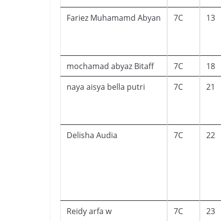
Fariez Muhamamd Abyan
7C
13
mochamad abyaz Bitaff
7C
18
naya aisya bella putri
7C
21
Delisha Audia
7C
22
Reidy arfa w
7C
23