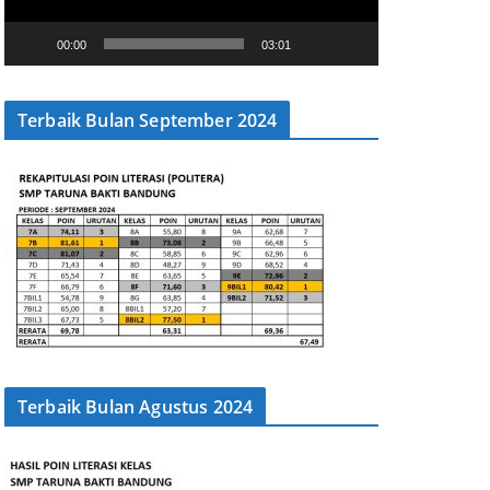
P
l
00:00
03:01
a
y
e
Terbaik Bulan September 2024
r
Terbaik Bulan Agustus 2024