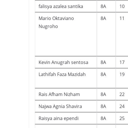
falisya azalea santika
8A
10
Mario Oktaviano
8A
11
Nugroho
Kevin Anugrah sentosa
8A
17
Lathifah Faza Mazidah
8A
19
Rais Afham Nizham
8A
22
Najwa Agnia Shavira
8A
24
Raisya aina ependi
8A
25