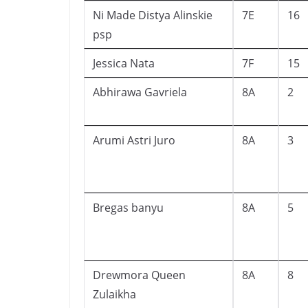
Ni Made Distya Alinskie
7E
16
psp
Jessica Nata
7F
15
Abhirawa Gavriela
8A
2
Arumi Astri Juro
8A
3
Bregas banyu
8A
5
Drewmora Queen
8A
8
Zulaikha