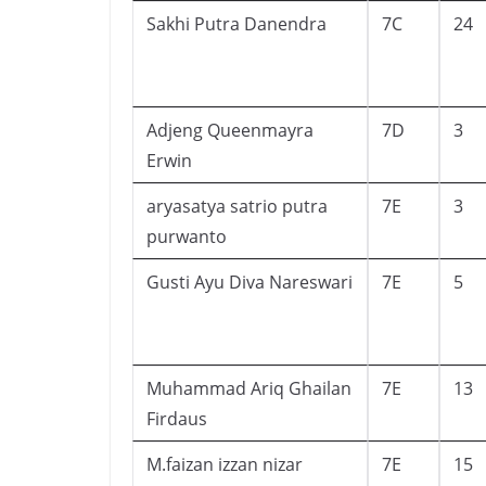
Sakhi Putra Danendra
7C
24
Adjeng Queenmayra
7D
3
Erwin
aryasatya satrio putra
7E
3
purwanto
Gusti Ayu Diva Nareswari
7E
5
Muhammad Ariq Ghailan
7E
13
Firdaus
M.faizan izzan nizar
7E
15