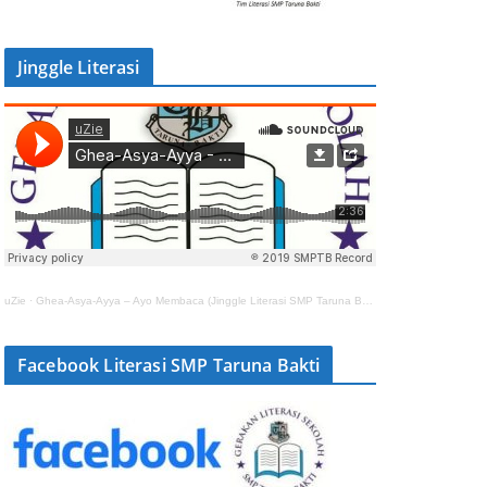
Jinggle Literasi
uZie
·
Ghea-Asya-Ayya – Ayo Membaca (Jinggle Literasi SMP Taruna Bakti)
Facebook Literasi SMP Taruna Bakti