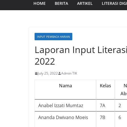
HOME
BERITA
ARTIKEL
LITERASI DIG
INPUT PEMBACA HARIAN
Laporan Input Literasi
2022
July 25, 2022
Admin TIK
Nama
Kelas
N
Ab
Anabel Izzati Mumtaz
7A
2
Ananda Dwivano Moeis
7B
6