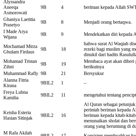
Alyssandra
Aneeqa
9B
4
beriman kepada Allah SW
Asmorowati
Ghaniya Laetitia
9B
8
Menjadi orang bertaqwa.
Prasetyo
I Made Arya
9B
9
Mendekatkan diri kepada 
Wijana
bahwa surat Al Waqiah dis
Mochamad Mirza
9B
18
rezeki bagi muslim yang 
Ghulam Firdaus
dinukil dari hadits Rasulu
Mohamad Tristan
Membaca ayat akan diberi 
9B
19
Zihni
berikutnya
Muhammad Rafly
9B
21
Bersyukur
Alanna Fitria
9BIL2
1
–
Kirana
Freya Lubna
9BIL2
11
mengetahui tentang pencip
Kamilia
Al Quran sebagai petunjuk
perintah beriman kepada Al
Keisha Esteria
9BIL2
16
beriman kepada kitab-kita
Hasian Sitinjak
menunaikan sholat dan bers
orang yang beruntung di du
M Rafa Akilah
9BIL2
17
Konsisten membuahkan has