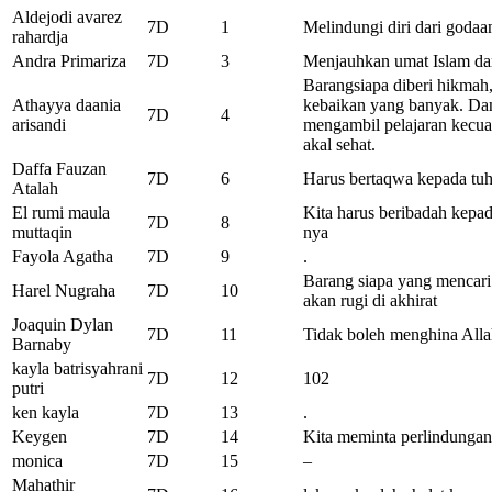
Aldejodi avarez
7D
1
Melindungi diri dari godaa
rahardja
Andra Primariza
7D
3
Menjauhkan umat Islam dar
Barangsiapa diberi hikmah,
Athayya daania
kebaikan yang banyak. Dan
7D
4
arisandi
mengambil pelajaran kecu
akal sehat.
Daffa Fauzan
7D
6
Harus bertaqwa kepada tu
Atalah
El rumi maula
Kita harus beribadah kepa
7D
8
muttaqin
nya
Fayola Agatha
7D
9
.
Barang siapa yang mencari
Harel Nugraha
7D
10
akan rugi di akhirat
Joaquin Dylan
7D
11
Tidak boleh menghina All
Barnaby
kayla batrisyahrani
7D
12
102
putri
ken kayla
7D
13
.
Keygen
7D
14
Kita meminta perlindunga
monica
7D
15
–
Mahathir