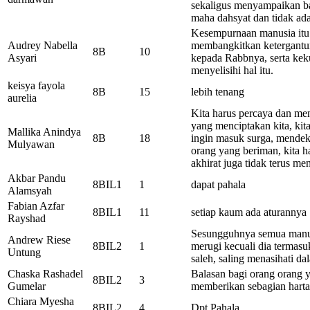
sekaligus menyampaikan 
maha dahsyat dan tidak ada
Kesempurnaan manusia itu
Audrey Nabella
membangkitkan ketergantu
8B
10
Asyari
kepada Rabbnya, serta kek
menyelisihi hal itu.
keisya fayola
8B
15
lebih tenang
aurelia
Kita harus percaya dan me
yang menciptakan kita, kit
Mallika Anindya
8B
18
ingin masuk surga, mendek
Mulyawan
orang yang beriman, kita 
akhirat juga tidak terus me
Akbar Pandu
8BIL1
1
dapat pahala
Alamsyah
Fabian Azfar
8BIL1
11
setiap kaum ada aturannya
Rayshad
Sesungguhnya semua manus
Andrew Riese
8BIL2
1
merugi kecuali dia termasu
Untung
saleh, saling menasihati d
Chaska Rashadel
Balasan bagi orang orang y
8BIL2
3
Gumelar
memberikan sebagian harta
Chiara Myesha
8BIL2
4
Dpt Pahala