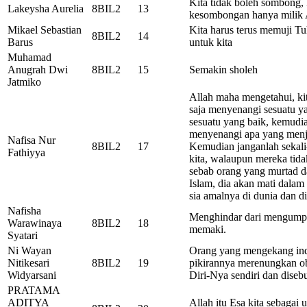
Kita tidak boleh sombong,
Lakeysha Aurelia
8BIL2
13
kesombongan hanya milik 
Mikael Sebastian
Kita harus terus memuji T
8BIL2
14
Barus
untuk kita
Muhamad
Anugrah Dwi
8BIL2
15
Semakin sholeh
Jatmiko
Allah maha mengetahui, kit
saja menyenangi sesuatu y
sesuatu yang baik, kemudian
menyenangi apa yang menja
Nafisa Nur
8BIL2
17
Kemudian janganlah sekali-
Fathiyya
kita, walaupun mereka tid
sebab orang yang murtad da
Islam, dia akan mati dalam 
sia amalnya di dunia dan di
Nafisha
Menghindar dari mengumpa
Warawinaya
8BIL2
18
memaki.
Syatari
Ni Wayan
Orang yang mengekang inde
Nitikesari
8BIL2
19
pikirannya merenungkan ob
Widyarsani
Diri-Nya sendiri dan diseb
PRATAMA
ADITYA
Allah itu Esa kita sebagai