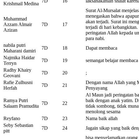
7D
16
laksanakanlah shalat kare
Krishmail Medina
Surat Al-Mursalat menjela
menegaskan bahwa apapun 
Muhammad
akan terjadi. Surat ini me
Azzam Almair
7D
17
terjadi di hari kebangkitan
Azizan
peringatan Allah kepada u
para nabi.
nabila putri
7D
18
Dapat membaca
Maharani damiri
Najmika Haidar
7D
19
semangat belajar membaca
Terryn
Radhy Khairy
7D
20
;
Geovani
Rafie Zulhusni
Dengan nama Allah yang M
7D
21
Herfah
Penyayang
Al Maun jadi peringatan ba
Ramya Putri
baik dengan anak yatim. Di
7D
22
Salaam Pramudita
tidak sombong, tidak munafi
menolong sesama
Reyfano
7D
23
Nama baik allah
Seby Sebastian
7D
24
Jagain sikap yang baik de
pitt
bisa menyelamatkan orang