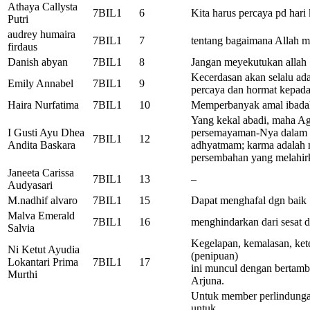
Athaya Callysta
7BIL1
6
Kita harus percaya pd hari
Putri
audrey humaira
7BIL1
7
tentang bagaimana Allah 
firdaus
Danish abyan
7BIL1
8
Jangan meyekutukan allah
Kecerdasan akan selalu ada
Emily Annabel
7BIL1
9
percaya dan hormat kepad
Haira Nurfatima
7BIL1
10
Memperbanyak amal ibadah
Yang kekal abadi, maha A
I Gusti Ayu Dhea
persemayaman-Nya dalam 
7BIL1
12
Andita Baskara
adhyatmam; karma adalah 
persembahan yang melahir
Janeeta Carissa
7BIL1
13
–
Audyasari
M.nadhif alvaro
7BIL1
15
Dapat menghafal dgn baik
Malva Emerald
7BIL1
16
menghindarkan dari sesat 
Salvia
Kegelapan, kemalasan, ket
Ni Ketut Ayudia
(penipuan)
Lokantari Prima
7BIL1
17
ini muncul dengan bertamb
Murthi
Arjuna.
Untuk member perlindunga
untuk