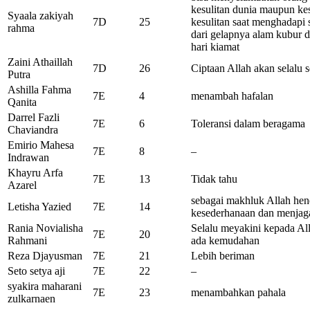
kesulitan dunia maupun kes
Syaala zakiyah
7D
25
kesulitan saat menghadapi 
rahma
dari gelapnya alam kubur d
hari kiamat
Zaini Athaillah
7D
26
Ciptaan Allah akan selalu
Putra
Ashilla Fahma
7E
4
menambah hafalan
Qanita
Darrel Fazli
7E
6
Toleransi dalam beragama
Chaviandra
Emirio Mahesa
7E
8
–
Indrawan
Khayru Arfa
7E
13
Tidak tahu
Azarel
sebagai makhluk Allah hen
Letisha Yazied
7E
14
kesederhanaan dan menjaga
Rania Novialisha
Selalu meyakini kepada All
7E
20
Rahmani
ada kemudahan
Reza Djayusman
7E
21
Lebih beriman
Seto setya aji
7E
22
–
syakira maharani
7E
23
menambahkan pahala
zulkarnaen