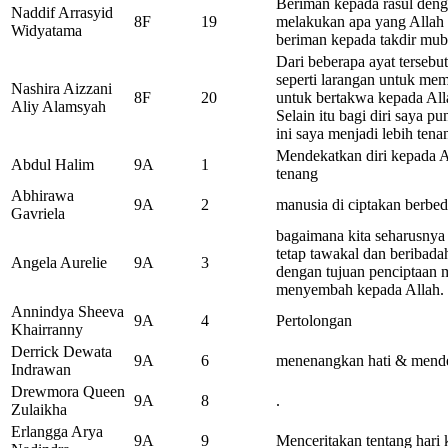
Beriman kepada rasul deng
Naddif Arrasyid
8F
19
melakukan apa yang Allah
Widyatama
beriman kepada takdir mu
Dari beberapa ayat tersebu
seperti larangan untuk mem
Nashira Aizzani
8F
20
untuk bertakwa kepada All
Aliy Alamsyah
Selain itu bagi diri saya 
ini saya menjadi lebih tena
Mendekatkan diri kepada A
Abdul Halim
9A
1
tenang
Abhirawa
9A
2
manusia di ciptakan berbe
Gavriela
bagaimana kita seharusnya 
tetap tawakal dan beribada
Angela Aurelie
9A
3
dengan tujuan penciptaan m
menyembah kepada Allah.
Annindya Sheeva
9A
4
Pertolongan
Khairranny
Derrick Dewata
9A
6
menenangkan hati & mende
Indrawan
Drewmora Queen
9A
8
.
Zulaikha
Erlangga Arya
9A
9
Menceritakan tentang hari 