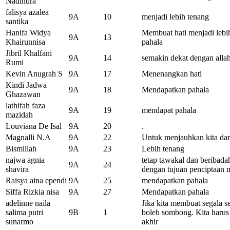
Nadindra
falisya azalea
9A
10
menjadi lebih tenang
santika
Hanifa Widya
Membuat hati menjadi lebi
9A
13
Khairunnisa
pahala
Jibril Khalfani
9A
14
semakin dekat dengan alla
Rumi
Kevin Anugrah S
9A
17
Menenangkan hati
Kindi Jadwa
9A
18
Mendapatkan pahala
Ghazawan
lathifah faza
9A
19
mendapat pahala
mazidah
Louviana De Isal
9A
20
.
Magnalli N.A
9A
22
Untuk menjauhkan kita dar
Bismillah
9A
23
Lebih tenang
najwa agnia
tetap tawakal dan beribada
9A
24
shavira
dengan tujuan penciptaan 
Raisya aina ependi
9A
25
mendapatkan pahala
Siffa Rizkia nisa
9A
27
Mendapatkan pahala
adelinne naila
Jika kita membuat segala se
salima putri
9B
1
boleh sombong. Kita harus
sunarmo
akhir