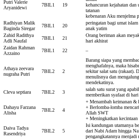
Putri Valerie
7BIL1
19
kehancuran kejahatan dan
Aryanidewi
tatanan
kebenaran Aku menjelma pa
Radhiyan Malik
peringatan bagi umat islam
7BIL1
20
Baginda Siregar
anak yatim
Zahid Radithya
Orang beriman akan meyaki
7BIL1
21
Adli Naufal
hari akhirat
Zaidan Rahman
7BIL1
22
–
Azzaino
Barang siapa yang membac
menghafalnya, maka hisab
Athaya zeevara
7BIL2
2
sekitar salat satu (rakaat).
nugraha Putri
menulisnya dan mengalung
mendekatinya.
salah satu surat yang apabi
Cleva septiara
7BIL2
3
memberikan syafaat di hari
+ Menambah keimanan & 
Dahayu Farzana
+ Berlomba-lomba mencari p
7BIL2
4
Alisha
Allah SWT
+ Meningkatkan kecintaan
Isi kandungan utamanya ber
Daiva Tadya
7BIL2
5
dari Nabi Adam hingga Na
Rasendriya
pengangkatannya menjadi r