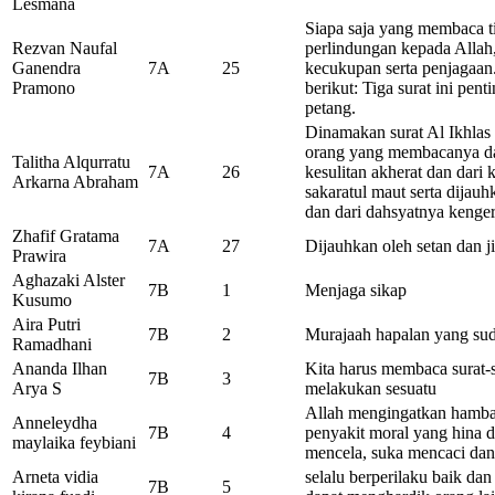
Lesmana
Siapa saja yang membaca ti
Rezvan Naufal
perlindungan kepada Allah
Ganendra
7A
25
kecukupan serta penjagaan.
Pramono
berikut: Tiga surat ini pent
petang.
Dinamakan surat Al Ikhlas
orang yang membacanya da
Talitha Alqurratu
7A
26
kesulitan akherat dan dari 
Arkarna Abraham
sakaratul maut serta dijau
dan dari dahsyatnya kenger
Zhafif Gratama
7A
27
Dijauhkan oleh setan dan j
Prawira
Aghazaki Alster
7B
1
Menjaga sikap
Kusumo
Aira Putri
7B
2
Murajaah hapalan yang sud
Ramadhani
Ananda Ilhan
Kita harus membaca surat-
7B
3
Arya S
melakukan sesuatu
Allah mengingatkan hamba-
Anneleydha
7B
4
penyakit moral yang hina 
maylaika feybiani
mencela, suka mencaci da
Arneta vidia
selalu berperilaku baik dan
7B
5