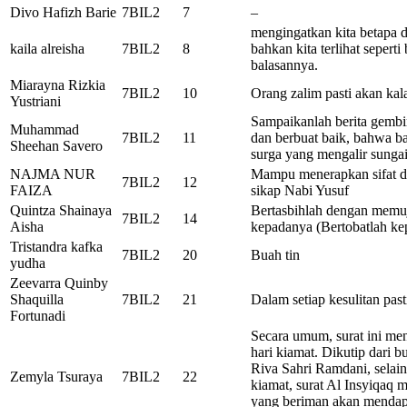
Divo Hafizh Barie
7BIL2
7
–
mengingatkan kita betapa d
kaila alreisha
7BIL2
8
bahkan kita terlihat sepert
balasannya.
Miarayna Rizkia
7BIL2
10
Orang zalim pasti akan kal
Yustriani
Sampaikanlah berita gemb
Muhammad
7BIL2
11
dan berbuat baik, bahwa ba
Sheehan Savero
surga yang mengalir sunga
NAJMA NUR
Mampu menerapkan sifat da
7BIL2
12
FAIZA
sikap Nabi Yusuf
Quintza Shainaya
Bertasbihlah dengan mem
7BIL2
14
Aisha
kepadanya (Bertobatlah k
Tristandra kafka
7BIL2
20
Buah tin
yudha
Zeevarra Quinby
Shaquilla
7BIL2
21
Dalam setiap kesulitan pa
Fortunadi
Secara umum, surat ini men
hari kiamat. Dikutip dari bu
Riva Sahri Ramdani, selain
Zemyla Tsuraya
7BIL2
22
kiamat, surat Al Insyiqaq
yang beriman akan mendapa