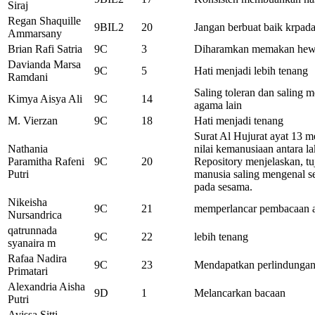
Siraj
Regan Shaquille
9BIL2
20
Jangan berbuat baik krpad
Ammarsany
Brian Rafi Satria
9C
3
Diharamkan memakan hewa
Davianda Marsa
9C
5
Hati menjadi lebih tenang
Ramdani
Saling toleran dan saling 
Kimya Aisya Ali
9C
14
agama lain
M. Vierzan
9C
18
Hati menjadi tenang
Surat Al Hujurat ayat 13 
Nathania
nilai kemanusiaan antara l
Paramitha Rafeni
9C
20
Repository menjelaskan, tuj
Putri
manusia saling mengenal s
pada sesama.
Nikeisha
9C
21
memperlancar pembacaan ay
Nursandrica
qatrunnada
9C
22
lebih tenang
syanaira m
Rafaa Nadira
9C
23
Mendapatkan perlindungan
Primatari
Alexandria Aisha
9D
1
Melancarkan bacaan
Putri
Avissa Sitti