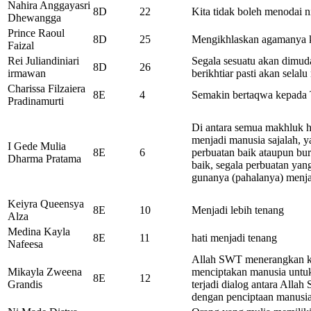
Nahira Anggayasri
8D
22
Kita tidak boleh menodai ni
Dhewangga
Prince Raoul
8D
25
Mengikhlaskan agamanya k
Faizal
Rei Juliandiniari
Segala sesuatu akan dimuda
8D
26
irmawan
berikhtiar pasti akan selal
Charissa Filzaiera
8E
4
Semakin bertaqwa kepada
Pradinamurti
Di antara semua makhluk h
menjadi manusia sajalah, 
I Gede Mulia
8E
6
perbuatan baik ataupun bur
Dharma Pratama
baik, segala perbuatan yan
gunanya (pahalanya) menj
Keiyra Queensya
8E
10
Menjadi lebih tenang
Alza
Medina Kayla
8E
11
hati menjadi tenang
Nafeesa
Allah SWT menerangkan k
Mikayla Zweena
menciptakan manusia untu
8E
12
Grandis
terjadi dialog antara Alla
dengan penciptaan manusia