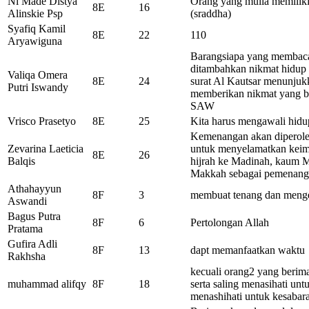
Ni Made Distya
Orang yang mulia memilik
8E
16
Alinskie Psp
(sraddha)
Syafiq Kamil
8E
22
110
Aryawiguna
Barangsiapa yang membaca
ditambahkan nikmat hidup 
Valiqa Omera
8E
24
surat Al Kautsar menunju
Putri Iswandy
memberikan nikmat yang 
SAW
Vrisco Prasetyo
8E
25
Kita harus mengawali hidup
Kemenangan akan diperoleh
Zevarina Laeticia
untuk menyelamatkan keim
8E
26
Balqis
hijrah ke Madinah, kaum M
Makkah sebagai pemenang 
Athahayyun
8F
3
membuat tenang dan mengert
Aswandi
Bagus Putra
8F
6
Pertolongan Allah
Pratama
Gufira Adli
8F
13
dapt memanfaatkan waktu
Rakhsha
kecuali orang2 yang berim
muhammad alifqy
8F
18
serta saling menasihati unt
menashihati untuk kesabar