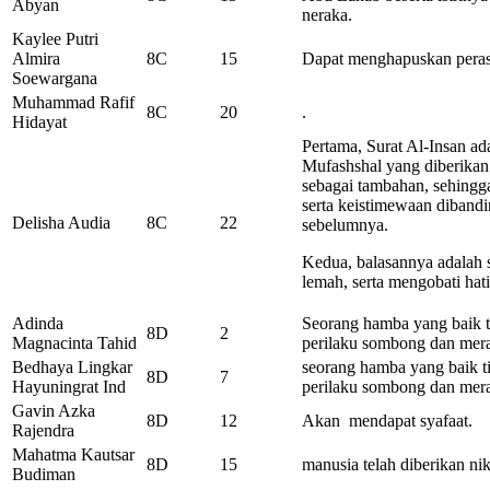
Abyan
neraka.
Kaylee Putri
Almira
8C
15
Dapat menghapuskan peras
Soewargana
Muhammad Rafif
8C
20
.
Hidayat
Pertama, Surat Al-Insan ad
Mufashshal yang diberik
sebagai tambahan, sehingg
serta keistimewaan diband
Delisha Audia
8C
22
sebelumnya.
Kedua, balasannya adalah 
lemah, serta mengobati hati
Adinda
Seorang hamba yang baik ti
8D
2
Magnacinta Tahid
perilaku sombong dan mera
Bedhaya Lingkar
seorang hamba yang baik ti
8D
7
Hayuningrat Ind
perilaku sombong dan mera
Gavin Azka
8D
12
Akan mendapat syafaat.
Rajendra
Mahatma Kautsar
8D
15
manusia telah diberikan ni
Budiman