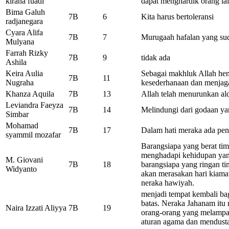
kirana fuadi
dapat menghardik orang la
Bima Galuh
7B
6
Kita harus bertoleransi
radjanegara
Cyara Alifa
7B
7
Murugaah hafalan yang suda
Mulyana
Farrah Rizky
7B
9
tidak ada
Ashila
Keira Aulia
Sebagai makhluk Allah hen
7B
11
Nugraha
kesederhanaan dan menjaga
Khanza Aquila
7B
13
Allah telah menurunkan a
Leviandra Faeyza
7B
14
Melindungi dari godaan ya
Simbar
Mohamad
7B
17
Dalam hati meraka ada pen
syammil mozafar
Barangsiapa yang berat ti
menghadapi kehidupan yan
M. Giovani
7B
18
barangsiapa yang ringan t
Widyanto
akan merasakan hari kiama
neraka hawiyah.
menjadi tempat kembali ba
batas. Neraka Jahanam itu 
Naira Izzati Aliyya
7B
19
orang-orang yang melampa
aturan agama dan mendusta