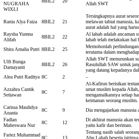
8BIL2
20
NUGRAHA
Allah SWT
WIXLI
Tersingkapnya aurat seseo
Rania Alya Faiza
8BIL2
21
melawan tabiat manusia, ka
aurat adalah hal yang harus
Raysha Yumna
Al lahab adalah ancaman u
8BIL2
22
Alifah
lahab telah melakukan hal 
Memohonlah perlindungan
Shira Amalia Putri
8BIL2
25
terutama dalam menghadapi
Allah SWT menurunkan sura
Ulfi Bunga
8BIL2
26
Rasulullah SAW untuk jan
Damayanti
yang datang kepadanya da
Alea Putri Raditya
8C
2
–
Al-Kafirun berisikan tent
Azzahra Cantik
umat muslim kepada Allah
8C
7
Setiawan
mengamalkannya setiap har
keimanan seorang muslim.
Carissa Maulidya
8C
9
Dia mengajarkan manusia a
Ananta
Fadlan
Di akhirat manusia akan te
8C
12
Maheswara Nur
yaitu kafir dan beriman.
Tentang nasib salah seor
Fariez Muhammad
8C
13
Abu Lahab beserta istriny