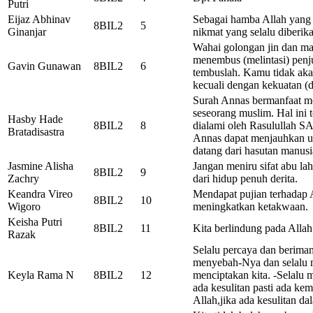
Putri
Eijaz Abhinav
Sebagai hamba Allah yang b
8BIL2
5
Ginanjar
nikmat yang selalu diberik
Wahai golongan jin dan ma
menembus (melintasi) penj
Gavin Gunawan
8BIL2
6
tembuslah. Kamu tidak a
kecuali dengan kekuatan (d
Surah Annas bermanfaat m
seseorang muslim. Hal ini 
Hasby Hade
8BIL2
8
dialami oleh Rasulullah S
Bratadisastra
Annas dapat menjauhkan u
datang dari hasutan manusia
Jasmine Alisha
Jangan meniru sifat abu la
8BIL2
9
Zachry
dari hidup penuh derita.
Keandra Vireo
Mendapat pujian terhadap
8BIL2
10
Wigoro
meningkatkan ketakwaan.
Keisha Putri
8BIL2
11
Kita berlindung pada All
Razak
Selalu percaya dan berima
menyebah-Nya dan selalu 
Keyla Rama N
8BIL2
12
menciptakan kita. -Selalu
ada kesulitan pasti ada ke
Allah,jika ada kesulitan d