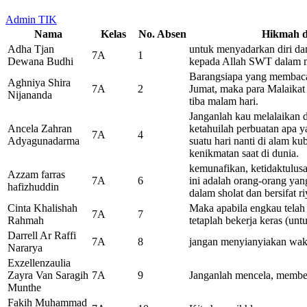
Admin TIK
Nama
Kelas
No. Absen
Hikmah d
Adha Tjan
untuk menyadarkan diri d
7A
1
Dewana Budhi
kepada Allah SWT dalam m
Barangsiapa yang membaca 
Aghniya Shira
7A
2
Jumat, maka para Malaika
Nijananda
tiba malam hari.
Janganlah kau melalaikan 
Ancela Zahran
ketahuilah perbuatan apa ya
7A
4
Adyagunadarma
suatu hari nanti di alam ku
kenikmatan saat di dunia.
kemunafikan, ketidaktulus
Azzam farras
7A
6
ini adalah orang-orang yan
hafizhuddin
dalam sholat dan bersifat ri
Cinta Khalishah
Maka apabila engkau telah s
7A
7
Rahmah
tetaplah bekerja keras (unt
Darrell Ar Raffi
7A
8
jangan menyianyiakan wak
Nararya
Exzellenzaulia
Zayra Van Saragih
7A
9
Janganlah mencela, memben
Munthe
Fakih Muhammad