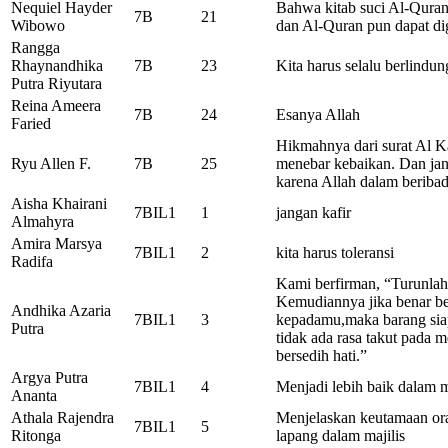
Nequiel Hayder
Bahwa kitab suci Al-Quran
7B
21
Wibowo
dan Al-Quran pun dapat di
Rangga
Rhaynandhika
7B
23
Kita harus selalu berlind
Putra Riyutara
Reina Ameera
7B
24
Esanya Allah
Faried
Hikmahnya dari surat Al Ka
Ryu Allen F.
7B
25
menebar kebaikan. Dan jan
karena Allah dalam beriba
Aisha Khairani
7BIL1
1
jangan kafir
Almahyra
Amira Marsya
7BIL1
2
kita harus toleransi
Radifa
Kami berfirman, “Turunlah
Kemudiannya jika benar be
Andhika Azaria
7BIL1
3
kepadamu,maka barang sia
Putra
tidak ada rasa takut pada 
bersedih hati.”
Argya Putra
7BIL1
4
Menjadi lebih baik dalam
Ananta
Athala Rajendra
Menjelaskan keutamaan or
7BIL1
5
Ritonga
lapang dalam majilis