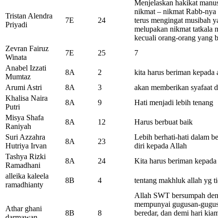
Menjelaskan hakikat manus
nikmat – nikmat Rabb-nya
Tristan Alendra
7E
24
terus mengingat musibah y
Priyadi
melupakan nikmat tatkala n
kecuali orang-orang yang 
Zevran Fairuz
7E
25
7
Winata
Anabel Izzati
8A
2
kita harus beriman kepada
Mumtaz
Arumi Astri
8A
3
akan memberikan syafaat da
Khalisa Naira
8A
9
Hati menjadi lebih tenang
Putri
Misya Shafa
8A
12
Harus berbuat baik
Raniyah
Suri Azzahra
Lebih berhati-hati dalam b
8A
23
Hutriya Irvan
diri kepada Allah
Tashya Rizki
8A
24
Kita harus beriman kepad
Ramadhani
alleika kaleela
8B
4
tentang makhluk allah yg t
ramadhianty
Allah SWT bersumpah deng
mempunyai gugusan-gugusa
Athar ghani
8B
8
beredar, dan demi hari kia
darmawan