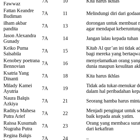
7A
10
Kita harus ikhlas
Fawwaz
Fattan Keandre
7A
11
Melindungi diri dari godaa
Budiman
ilham akbar
dorongan untuk membuat m
7A
13
pandita
agar mendapat keberuntung
Jason Alexandra
7A
14
Jangan lalau kepada tuhan
Gunady
Keiko Puma
Kitab Al qur’an ini tidak 
7A
15
Salsabila
bagi mereka yang bertaqw
Kenobey poetrana
menyelamatkan orang yang
7A
16
Bennovian
dunia maupun kesulitan ak
Ksatria Yang
7A
18
Kita harus ikhlas
Dinanti
Milady Kamei
Tidak ada tukar-menukar d
7A
19
Ayutria
dalam hal peribadahan kep
Naura Balqis
7A
21
Seorang hamba harus minta
Azkiya
Raditya Mahesa
Menjadi pengingat untuk se
7A
22
Putra Arief
baik kepada anak yatim.
Raissa Kusumah
Orang yang membaca sura
7A
23
Nugraha Putra
dari kekafiran
Regina Balqis
7A
24
–