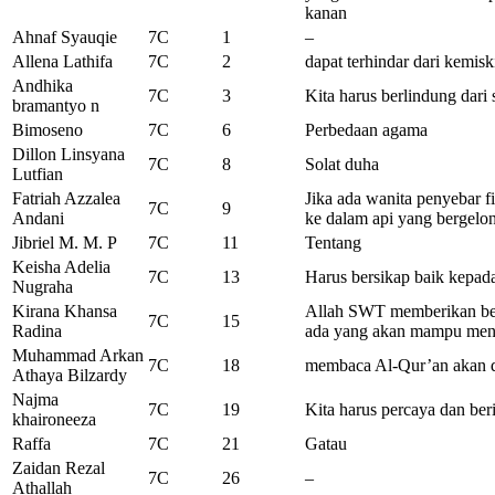
kanan
Ahnaf Syauqie
7C
1
–
Allena Lathifa
7C
2
dapat terhindar dari kemis
Andhika
7C
3
Kita harus berlindung dari 
bramantyo n
Bimoseno
7C
6
Perbedaan agama
Dillon Linsyana
7C
8
Solat duha
Lutfian
Fatriah Azzalea
Jika ada wanita penyebar f
7C
9
Andani
ke dalam api yang bergelo
Jibriel M. M. P
7C
11
Tentang
Keisha Adelia
7C
13
Harus bersikap baik kepad
Nugraha
Kirana Khansa
Allah SWT memberikan ber
7C
15
Radina
ada yang akan mampu men
Muhammad Arkan
7C
18
membaca Al-Qur’an akan d
Athaya Bilzardy
Najma
7C
19
Kita harus percaya dan b
khaironeeza
Raffa
7C
21
Gatau
Zaidan Rezal
7C
26
–
Athallah