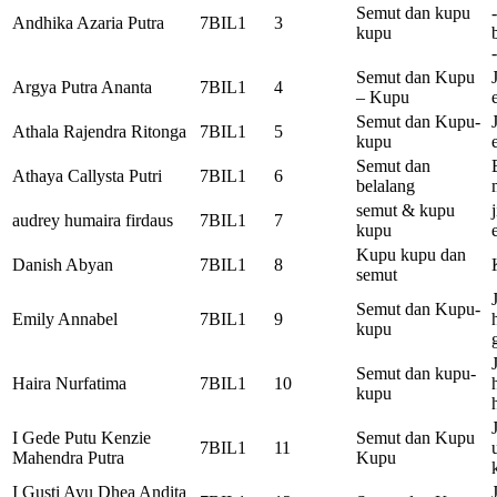
Semut dan kupu
Andhika Azaria Putra
7BIL1
3
kupu
Semut dan Kupu
Argya Putra Ananta
7BIL1
4
– Kupu
Semut dan Kupu-
Athala Rajendra Ritonga
7BIL1
5
kupu
Semut dan
Athaya Callysta Putri
7BIL1
6
belalang
semut & kupu
audrey humaira firdaus
7BIL1
7
kupu
Kupu kupu dan
Danish Abyan
7BIL1
8
semut
Semut dan Kupu-
Emily Annabel
7BIL1
9
kupu
Semut dan kupu-
Haira Nurfatima
7BIL1
10
kupu
I Gede Putu Kenzie
Semut dan Kupu
7BIL1
11
Mahendra Putra
Kupu
I Gusti Ayu Dhea Andita