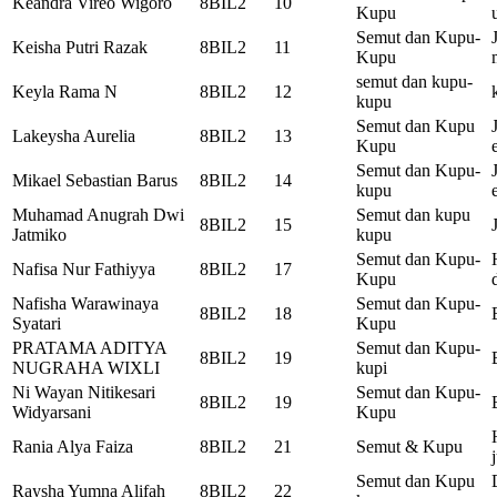
Keandra Vireo Wigoro
8BIL2
10
Kupu
Semut dan Kupu-
Keisha Putri Razak
8BIL2
11
Kupu
semut dan kupu-
Keyla Rama N
8BIL2
12
kupu
Semut dan Kupu
Lakeysha Aurelia
8BIL2
13
Kupu
Semut dan Kupu-
Mikael Sebastian Barus
8BIL2
14
kupu
Muhamad Anugrah Dwi
Semut dan kupu
8BIL2
15
Jatmiko
kupu
Semut dan Kupu-
Nafisa Nur Fathiyya
8BIL2
17
Kupu
Nafisha Warawinaya
Semut dan Kupu-
8BIL2
18
Syatari
Kupu
PRATAMA ADITYA
Semut dan Kupu-
8BIL2
19
NUGRAHA WIXLI
kupi
Ni Wayan Nitikesari
Semut dan Kupu-
8BIL2
19
Widyarsani
Kupu
Rania Alya Faiza
8BIL2
21
Semut & Kupu
Semut dan Kupu
Raysha Yumna Alifah
8BIL2
22