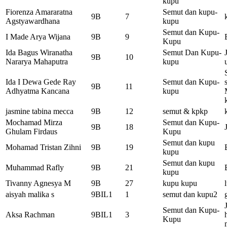
kupu
Fiorenza Amararatna
Semut dan kupu-
9B
7
Agstyawardhana
kupu
Semut dan Kupu-
I Made Arya Wijana
9B
9
Kupu
Ida Bagus Wiranatha
Semut Dan Kupu-
9B
10
Nararya Mahaputra
kupu
Ida I Dewa Gede Ray
Semut dan Kupu-
9B
11
Adhyatma Kancana
kupu
jasmine tabina mecca
9B
12
semut & kpkp
Mochamad Mirza
Semut dan Kupu-
9B
18
Ghulam Firdaus
Kupu
Semut dan kupu
Mohamad Tristan Zihni
9B
19
kupu
Semut dan kupu
Muhammad Rafly
9B
21
kupu
Tivanny Agnesya M
9B
27
kupu kupu
aisyah malika s
9BIL1
1
semut dan kupu2
Semut dan Kupu-
Aksa Rachman
9BIL1
3
Kupu