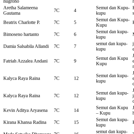
nugroho
Aretha Salameena
Semut dan Kupu-
7C
4
Gautama
kupu
Semut dan Kupu-
Beatrix Charlotte P.
7C
5
Kupu
Semut dan kupu-
Bimoseno hartanto
7C
6
kupu
semut dan kupu-
Damia Salsabila Allandi
7C
7
kupu
Semut dan Kupu
Fatriah Azzalea Andani
7C
9
Kupu
Semut dan kupu-
Kalyca Raya Raina
7C
12
kupu
Semut dan kupu-
Kalyca Raya Raina
7C
12
kupu
Semut dan Kupu
Kevin Aditya Aryasena
7C
14
– Kupu
Semut dan kupu-
Kirana Khansa Radina
7C
15
kupu
semut dan kupu-