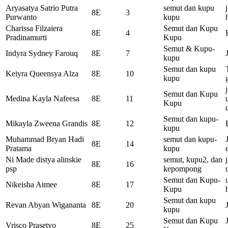
Aryasatya Satrio Putra
semut dan kupu
8E
3
Purwanto
kupu
Charissa Filzaiera
Semut dan Kupu
8E
4
Pradinamurti
Kupu
Semut & Kupu-
Indyra Sydney Farouq
8E
7
kupu
Semut dan kupu
Keiyra Queensya Alza
8E
10
kupu
Semut dan Kupu
Medina Kayla Nafeesa
8E
11
Kupu
Semut dan kupu-
Mikayla Zweena Grandis
8E
12
kupu
Muhammad Bryan Hadi
semut dan kupu-
8E
14
Pratama
kupu
Ni Made distya alinskie
semut, kupu2, dan
8E
16
psp
kepompong
Semut dan Kupu-
Nikeisha Aimee
8E
17
Kupu
Semut dan kupu
Revan Abyan Wigananta
8E
20
kupu
Semut dan Kupu
Vrisco Prasetyo
8E
25