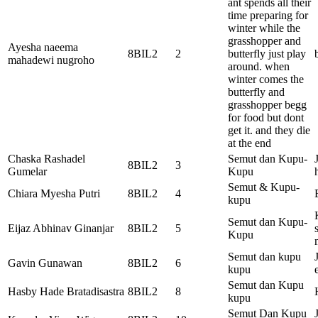
ant spends all their
time preparing for
winter while the
grasshopper and
Ayesha naeema
8BIL2
2
butterfly just play
mahadewi nugroho
around. when
winter comes the
butterfly and
grasshopper begg
for food but dont
get it. and they die
at the end
Chaska Rashadel
Semut dan Kupu-
8BIL2
3
Gumelar
Kupu
Semut & Kupu-
Chiara Myesha Putri
8BIL2
4
kupu
Semut dan Kupu-
Eijaz Abhinav Ginanjar
8BIL2
5
Kupu
Semut dan kupu
Gavin Gunawan
8BIL2
6
kupu
Semut dan Kupu
Hasby Hade Bratadisastra
8BIL2
8
kupu
Semut Dan Kupu