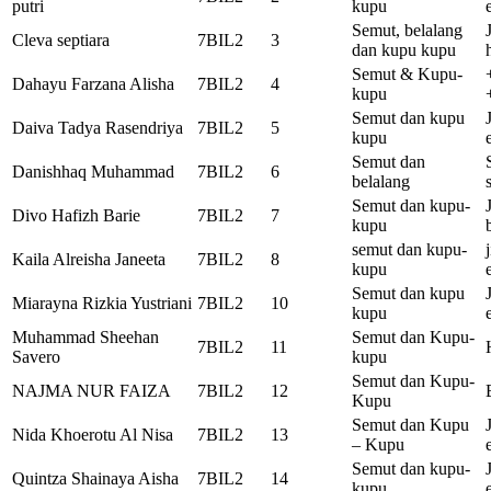
putri
kupu
Semut, belalang
Cleva septiara
7BIL2
3
dan kupu kupu
Semut & Kupu-
Dahayu Farzana Alisha
7BIL2
4
kupu
Semut dan kupu
Daiva Tadya Rasendriya
7BIL2
5
kupu
Semut dan
Danishhaq Muhammad
7BIL2
6
belalang
Semut dan kupu-
Divo Hafizh Barie
7BIL2
7
kupu
semut dan kupu-
Kaila Alreisha Janeeta
7BIL2
8
kupu
Semut dan kupu
Miarayna Rizkia Yustriani
7BIL2
10
kupu
Muhammad Sheehan
Semut dan Kupu-
7BIL2
11
Savero
kupu
Semut dan Kupu-
NAJMA NUR FAIZA
7BIL2
12
Kupu
Semut dan Kupu
Nida Khoerotu Al Nisa
7BIL2
13
– Kupu
Semut dan kupu-
Quintza Shainaya Aisha
7BIL2
14
kupu