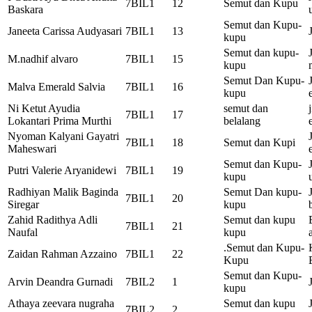
7BIL1
12
Semut dan Kupu
Baskara
Semut dan Kupu-
Janeeta Carissa Audyasari
7BIL1
13
kupu
Semut dan kupu-
M.nadhif alvaro
7BIL1
15
kupu
Semut Dan Kupu-
Malva Emerald Salvia
7BIL1
16
kupu
Ni Ketut Ayudia
semut dan
7BIL1
17
Lokantari Prima Murthi
belalang
Nyoman Kalyani Gayatri
7BIL1
18
Semut dan Kupi
Maheswari
Semut dan Kupu-
Putri Valerie Aryanidewi
7BIL1
19
kupu
Radhiyan Malik Baginda
Semut Dan kupu-
7BIL1
20
Siregar
kupu
Zahid Radithya Adli
Semut dan kupu
7BIL1
21
Naufal
kupu
.Semut dan Kupu-
Zaidan Rahman Azzaino
7BIL1
22
Kupu
Semut dan Kupu-
Arvin Deandra Gurnadi
7BIL2
1
kupu
Athaya zeevara nugraha
Semut dan kupu
7BIL2
2