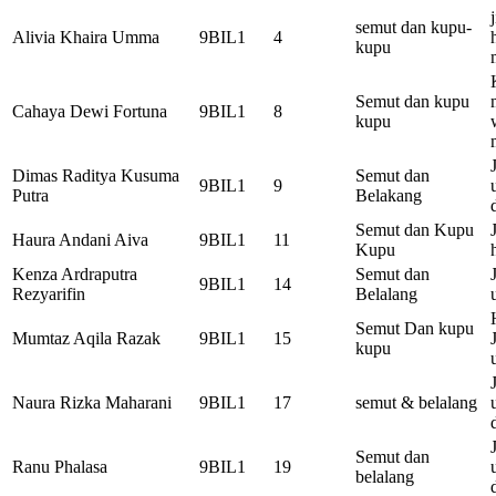
semut dan kupu-
Alivia Khaira Umma
9BIL1
4
kupu
Semut dan kupu
Cahaya Dewi Fortuna
9BIL1
8
kupu
Dimas Raditya Kusuma
Semut dan
9BIL1
9
Putra
Belakang
Semut dan Kupu
Haura Andani Aiva
9BIL1
11
Kupu
Kenza Ardraputra
Semut dan
9BIL1
14
Rezyarifin
Belalang
Semut Dan kupu
Mumtaz Aqila Razak
9BIL1
15
kupu
Naura Rizka Maharani
9BIL1
17
semut & belalang
Semut dan
Ranu Phalasa
9BIL1
19
belalang