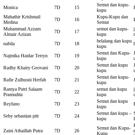
Semut dan kupu-
Monica
7D
15
kupu
Mahathir Krishmail
Kupu-Kupu dan
7D
16
Medina
Semut
Muhammad Azzam
semut dan kupu-
7D
17
Almair Azizan
kupu
belalang dan kupu
nabila
7D
18
kupu
Semut dan Kupu-
Najmika Haidar Terryn
7D
19
kupu
Semut dan kupu
Radhy Khairy Geovani
7D
20
kupu
Semut dan kupu-
Rafie Zulhusni Herfah
7D
21
kupu
Ramya Putri Salaam
semut dan kupu
7D
22
Pramudita
kupu
Semut dan kupu
Reyfano
7D
23
kupu
Semut dan kupu –
Seby sebastian pitt
7D
24
kupu
Semut dan Kupu-
Zaini Athaillah Putra
7D
26
Kupu