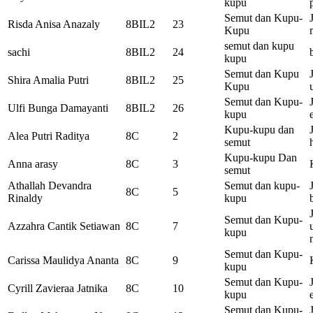
kupu
Semut dan Kupu-
Risda Anisa Anazaly
8BIL2
23
Kupu
semut dan kupu
sachi
8BIL2
24
kupu
Semut dan Kupu
Shira Amalia Putri
8BIL2
25
Kupu
Semut dan Kupu-
Ulfi Bunga Damayanti
8BIL2
26
kupu
Kupu-kupu dan
Alea Putri Raditya
8C
2
semut
Kupu-kupu Dan
Anna arasy
8C
3
semut
Athallah Devandra
Semut dan kupu-
8C
5
Rinaldy
kupu
Semut dan Kupu-
Azzahra Cantik Setiawan
8C
7
kupu
Semut dan Kupu-
Carissa Maulidya Ananta
8C
9
kupu
Semut dan Kupu-
Cyrill Zavieraa Jatnika
8C
10
kupu
Semut dan Kupu-