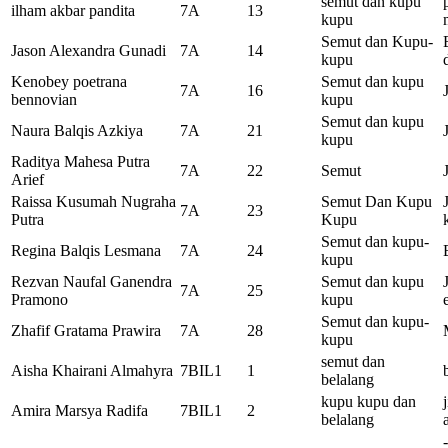
semut dan kupu
ilham akbar pandita
7A
13
kupu
Semut dan Kupu-
Jason Alexandra Gunadi
7A
14
kupu
Kenobey poetrana
Semut dan kupu
7A
16
bennovian
kupu
Semut dan kupu
Naura Balqis Azkiya
7A
21
kupu
Raditya Mahesa Putra
7A
22
Semut
Arief
Raissa Kusumah Nugraha
Semut Dan Kupu
7A
23
Putra
Kupu
Semut dan kupu-
Regina Balqis Lesmana
7A
24
kupu
Rezvan Naufal Ganendra
Semut dan kupu
7A
25
Pramono
kupu
Semut dan kupu-
Zhafif Gratama Prawira
7A
28
kupu
semut dan
Aisha Khairani Almahyra
7BIL1
1
belalang
kupu kupu dan
Amira Marsya Radifa
7BIL1
2
belalang