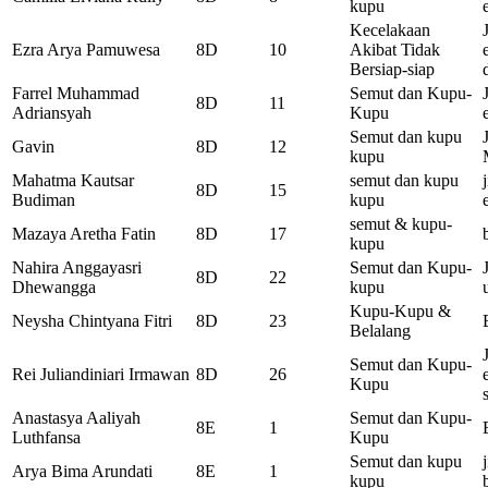
kupu
Kecelakaan
Ezra Arya Pamuwesa
8D
10
Akibat Tidak
Bersiap-siap
Farrel Muhammad
Semut dan Kupu-
8D
11
Adriansyah
Kupu
Semut dan kupu
Gavin
8D
12
kupu
Mahatma Kautsar
semut dan kupu
8D
15
Budiman
kupu
semut & kupu-
Mazaya Aretha Fatin
8D
17
kupu
Nahira Anggayasri
Semut dan Kupu-
8D
22
Dhewangga
kupu
Kupu-Kupu &
Neysha Chintyana Fitri
8D
23
Belalang
Semut dan Kupu-
Rei Juliandiniari Irmawan
8D
26
Kupu
Anastasya Aaliyah
Semut dan Kupu-
8E
1
Luthfansa
Kupu
Semut dan kupu
Arya Bima Arundati
8E
1
kupu