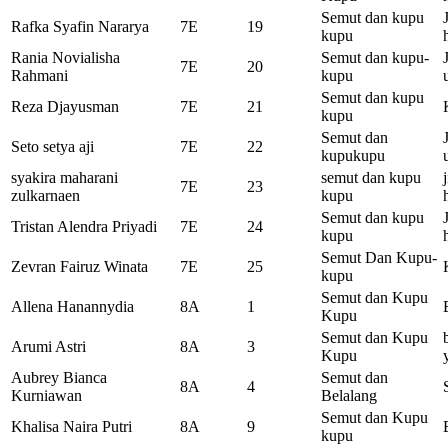
Semut dan kupu
Rafka Syafin Nararya
7E
19
kupu
Rania Novialisha
Semut dan kupu-
7E
20
Rahmani
kupu
Semut dan kupu
Reza Djayusman
7E
21
kupu
Semut dan
Seto setya aji
7E
22
kupukupu
syakira maharani
semut dan kupu
7E
23
zulkarnaen
kupu
Semut dan kupu
Tristan Alendra Priyadi
7E
24
kupu
Semut Dan Kupu-
Zevran Fairuz Winata
7E
25
kupu
Semut dan Kupu
Allena Hanannydia
8A
1
Kupu
Semut dan Kupu
Arumi Astri
8A
3
Kupu
Aubrey Bianca
Semut dan
8A
4
Kurniawan
Belalang
Semut dan Kupu
Khalisa Naira Putri
8A
9
kupu