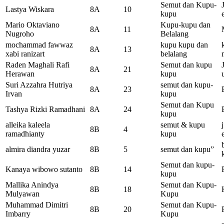
Semut dan Kupu-
Lastya Wiskara
8A
10
kupu
Mario Oktaviano
Kupu-kupu dan
8A
11
Nugroho
Belalang
mochammad fawwaz
kupu kupu dan
8A
13
xabi ranizart
belalang
Raden Maghali Rafi
Semut dan kupu
8A
21
Herawan
kupu
Suri Azzahra Hutriya
semut dan kupu-
8A
23
Irvan
kupu
Semut dan Kupu
Tashya Rizki Ramadhani
8A
24
kupu
alleika kaleela
semut & kupu
8B
4
ramadhianty
kupu
almira diandra yuzar
8B
5
semut dan kupu”
Semut dan kupu-
Kanaya wibowo sutanto
8B
14
kupu
Mallika Anindya
Semut dan Kupu-
8B
18
Mulyawan
Kupu
Muhammad Dimitri
Semut dan Kupu-
8B
20
Imbarry
Kupu