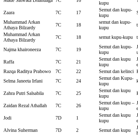
Made Satwika Dhanuaga
7C
16
kupu
Semut dan kupu-
Zaara
7C
17
kupu
Muhammad Arkan
semut dan kupu-
7C
18
Athaya Bilzardy
kupu
Muhammad Arkan
7C
18
semut kupu-kupu
Athaya Bilzardy
Semut dan kupu-
Najma khaironeeza
7C
19
kupu
Semut dan kupu
Raffa
7C
21
kupu
Razqa Raditya Prabowo
7C
22
Semut dan kelinci
Semut dan Kupu-
Selma Janeeta Irfani
7C
24
kupu
Semut dan kupu
Zahra Putri Salsabila
7C
25
kupu
Semut dan kupu –
Zaidan Rezal Athallah
7C
26
kupu
Semut dan kupu
Jodi
7D
1
kupu
Alvina Suherman
7D
2
Semut dan kupu