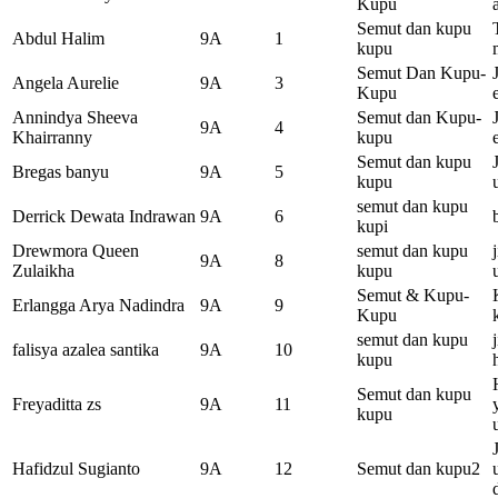
Kupu
Semut dan kupu
Abdul Halim
9A
1
kupu
Semut Dan Kupu-
Angela Aurelie
9A
3
Kupu
Annindya Sheeva
Semut dan Kupu-
9A
4
Khairranny
kupu
Semut dan kupu
Bregas banyu
9A
5
kupu
semut dan kupu
Derrick Dewata Indrawan
9A
6
kupi
Drewmora Queen
semut dan kupu
9A
8
Zulaikha
kupu
Semut & Kupu-
Erlangga Arya Nadindra
9A
9
Kupu
semut dan kupu
falisya azalea santika
9A
10
kupu
Semut dan kupu
Freyaditta zs
9A
11
kupu
Hafidzul Sugianto
9A
12
Semut dan kupu2