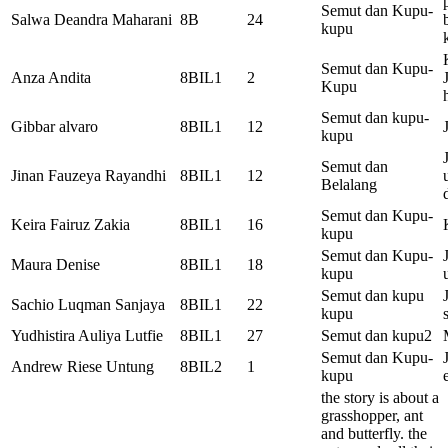
Semut dan Kupu-
Salwa Deandra Maharani
8B
24
kupu
Semut dan Kupu-
Anza Andita
8BIL1
2
Kupu
Semut dan kupu-
Gibbar alvaro
8BIL1
12
kupu
Semut dan
Jinan Fauzeya Rayandhi
8BIL1
12
Belalang
Semut dan Kupu-
Keira Fairuz Zakia
8BIL1
16
kupu
Semut dan Kupu-
Maura Denise
8BIL1
18
kupu
Semut dan kupu
Sachio Luqman Sanjaya
8BIL1
22
kupu
Yudhistira Auliya Lutfie
8BIL1
27
Semut dan kupu2
Semut dan Kupu-
Andrew Riese Untung
8BIL2
1
kupu
the story is about a
grasshopper, ant
and butterfly. the