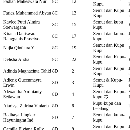
Fadlan Maheswara Nur
8C
12
Kupu
Semut dan Kupu-
Fariez Muhammad Abyan
8C
13
Kupu
Kaylee Putri Almira
Semut dan kupu
8C
15
Soewargana
kupu
Kirana Daniswara
Semut dan kupu-
8C
17
Rengganis Prasetyo
kupu
Semut dan Kupu
Najla Qinthara Y
8C
19
Kupu
Semut dan Kupu-
Delisha Audia
8C
22
kupu
Semut dan Kupu-
Adinda Magnacinta Tahid
8D
2
Kupu
Adjeng Queenmayra
Semut & Kupu-
8D
3
Erwin
Kupu
Alexandra Ardhianty
Semut dan Kupu-
8D
4
Setiawan
kupu 🦋
kupu-kupu dan
Atarisya Zafrina Viniarta
8D
6
belalang
Bedhaya Lingkar
Semut dan kupu-
8D
7
Hayuningrat Ind
kupu
Semut dan Kupu-
Camilla Elviana Rully
8D
8