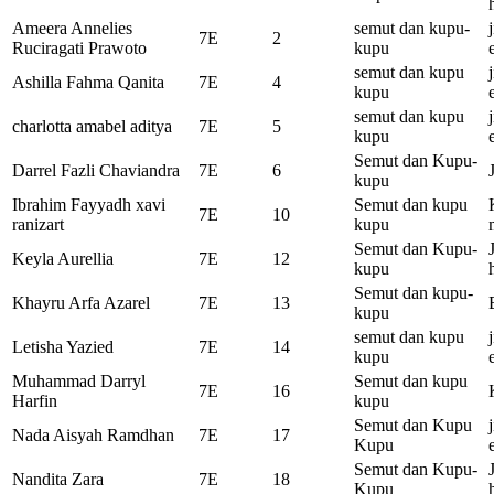
Ameera Annelies
semut dan kupu-
7E
2
Ruciragati Prawoto
kupu
semut dan kupu
Ashilla Fahma Qanita
7E
4
kupu
semut dan kupu
charlotta amabel aditya
7E
5
kupu
Semut dan Kupu-
Darrel Fazli Chaviandra
7E
6
kupu
Ibrahim Fayyadh xavi
Semut dan kupu
7E
10
ranizart
kupu
Semut dan Kupu-
Keyla Aurellia
7E
12
kupu
Semut dan kupu-
Khayru Arfa Azarel
7E
13
kupu
semut dan kupu
Letisha Yazied
7E
14
kupu
Muhammad Darryl
Semut dan kupu
7E
16
Harfin
kupu
Semut dan Kupu
Nada Aisyah Ramdhan
7E
17
Kupu
Semut dan Kupu-
Nandita Zara
7E
18
Kupu