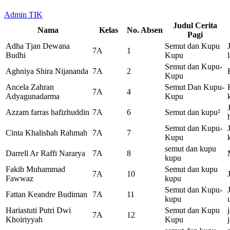
Admin TIK
Judul Cerita
Nama
Kelas
No. Absen
Pagi
Adha Tjan Dewana
Semut dan Kupu
7A
1
Budhi
Kupu
Semut dan Kupu-
Aghniya Shira Nijananda
7A
2
Kupu
Ancela Zahran
Semut Dan Kupu-
7A
4
Adyagunadarma
Kupu
Azzam farras hafizhuddin
7A
6
Semut dan kupu²
Semut dan Kupu-
Cinta Khalishah Rahmah
7A
7
Kupu
semut dan kupu
Darrell Ar Raffi Nararya
7A
8
kupu
Fakih Muhammad
Semut dan kupu
7A
10
Fawwaz
kupu
Semut dan Kupu-
Fattan Keandre Budiman
7A
11
kupu
Hariastuti Putri Dwi
Semut dan Kupu
7A
12
Khoiriyyah
Kupu