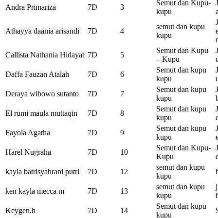
Semut dan Kupu-
Andra Primariza
7D
3
kupu
semut dan kupu
Athayya daania arisandi
7D
4
kupu
Semut dan Kupu
Callista Nathania Hidayat
7D
5
– Kupu
Semut dan kupu
Daffa Fauzan Atalah
7D
6
kupu
Semut dan kupu
Deraya wibowo sutanto
7D
7
kupu
Semut dan kupu
El rumi maula muttaqin
7D
8
kupu
Semut dan kupu
Fayola Agatha
7D
9
kupu
Semut dan Kupu-
Harel Nugraha
7D
10
Kupu
semut dan kupu
kayla batrisyahrani putri
7D
12
kupu
semut dan kupu
ken kayla mecca m
7D
13
kupu
Semut dan kupu
Keygen.h
7D
14
kupu