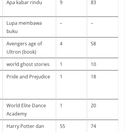
Apa kabar rindu
9
83
Lupa membawa
–
–
buku
Avengers age of
4
58
Ultron (book)
world ghost stories
1
10
Pride and Prejudice
1
18
World Elite Dance
1
20
Academy
Harry Potter dan
55
74