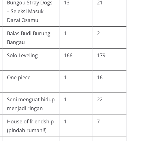
Bungou Stray Dogs
13
21
– Seleksi Masuk
Dazai Osamu
Balas Budi Burung
1
2
Bangau
Solo Leveling
166
179
One piece
1
16
Seni menguat hidup
1
22
menjadi ringan
House of friendship
1
7
(pindah rumah!!)