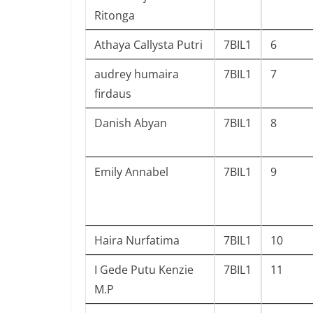
Ritonga
Athaya Callysta Putri
7BIL1
6
audrey humaira
7BIL1
7
firdaus
Danish Abyan
7BIL1
8
Emily Annabel
7BIL1
9
Haira Nurfatima
7BIL1
10
I Gede Putu Kenzie
7BIL1
11
M.P