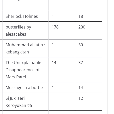
Sherlock Holmes
1
18
butterflies by
178
200
alesacakes
Muhammad al fatih :
1
60
kebangkitan
The Unexplainable
14
37
Disappearence of
Mars Patel
Message in a bottle
1
14
Si Juki seri
1
12
Keroyokan #5