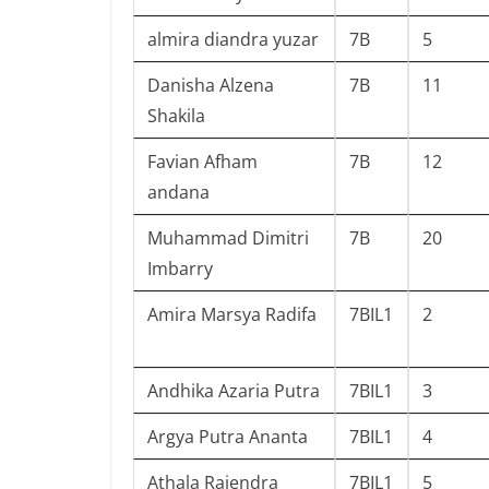
almira diandra yuzar
7B
5
Danisha Alzena
7B
11
Shakila
Favian Afham
7B
12
andana
Muhammad Dimitri
7B
20
Imbarry
Amira Marsya Radifa
7BIL1
2
Andhika Azaria Putra
7BIL1
3
Argya Putra Ananta
7BIL1
4
Athala Rajendra
7BIL1
5