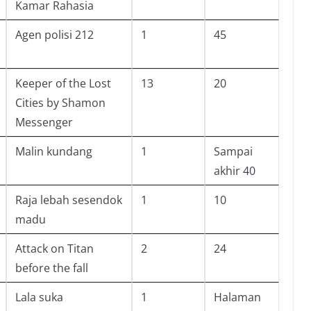
Kamar Rahasia
Agen polisi 212
1
45
Keeper of the Lost
13
20
Cities by Shamon
Messenger
Malin kundang
1
Sampai
akhir 40
Raja lebah sesendok
1
10
madu
Attack on Titan
2
24
before the fall
Lala suka
1
Halaman