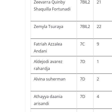
Zeevarra Quinby
7BIL2
21
Shaquilla Fortunadi
Zemyla Tsuraya
7BIL2
22
Fatriah Azzalea
7C
9
Andani
Aldejodi avarez
7D
1
rahardja
Alvina suherman
7D
2
Athayya daania
7D
4
arisandi