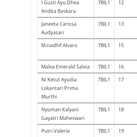
I Gusti Ayu Dhea
7BIL1
12
Andita Baskara
Janeeta Carissa
7BIL1
13
Audyasari
M.nadhif Alvaro
7BIL1
15
Malva Emerald Salvia
7BIL1
16
Ni Ketut Ayudia
7BIL1
17
Lokantari Prima
Murthi
Nyoman Kalyani
7BIL1
18
Gayatri Maheswari
Putri Valerie
7BIL1
19