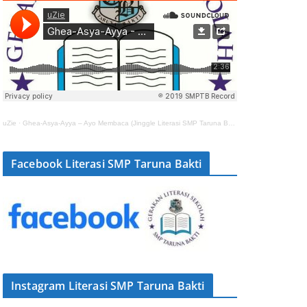
uZie
·
Ghea-Asya-Ayya – Ayo Membaca (Jinggle Literasi SMP Taruna Bakti)
Facebook Literasi SMP Taruna Bakti
Instagram Literasi SMP Taruna Bakti