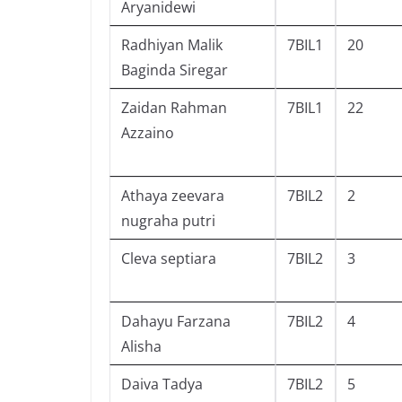
Aryanidewi
Radhiyan Malik
7BIL1
20
Baginda Siregar
Zaidan Rahman
7BIL1
22
Azzaino
Athaya zeevara
7BIL2
2
nugraha putri
Cleva septiara
7BIL2
3
Dahayu Farzana
7BIL2
4
Alisha
Daiva Tadya
7BIL2
5