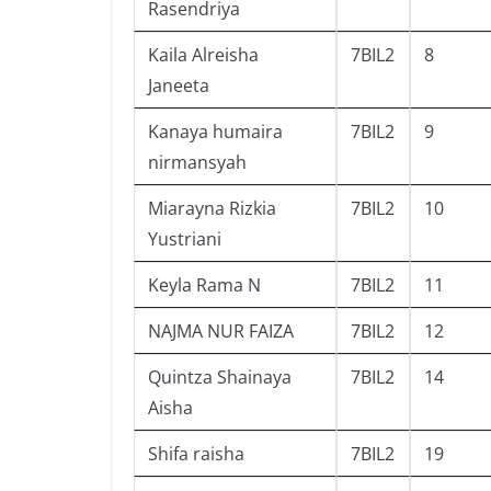
Rasendriya
Kaila Alreisha
7BIL2
8
Janeeta
Kanaya humaira
7BIL2
9
nirmansyah
Miarayna Rizkia
7BIL2
10
Yustriani
Keyla Rama N
7BIL2
11
NAJMA NUR FAIZA
7BIL2
12
Quintza Shainaya
7BIL2
14
Aisha
Shifa raisha
7BIL2
19