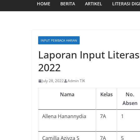
HOME
BERITA
ARTIKEL
LITERASI DIG
INPUT PEMBACA HARIAN
Laporan Input Literas
2022
July 28, 2022
Admin TIK
Nama
Kelas
No.
Absen
Allena Hanannydia
7A
1
Camilla Aziyza S
7A
5