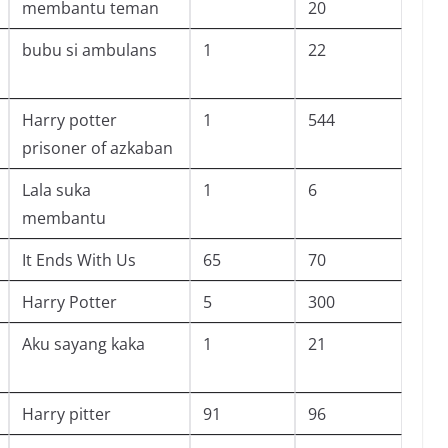
membantu teman
20
bubu si ambulans
1
22
Harry potter
1
544
prisoner of azkaban
Lala suka
1
6
membantu
It Ends With Us
65
70
Harry Potter
5
300
Aku sayang kaka
1
21
Harry pitter
91
96