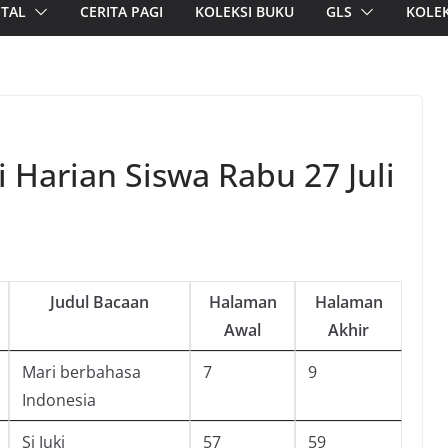
ITAL
CERITA PAGI
KOLEKSI BUKU
GLS
KOLEK
i Harian Siswa Rabu 27 Juli
Judul Bacaan
Halaman
Halaman
Awal
Akhir
Mari berbahasa
7
9
Indonesia
Si Juki
57
59