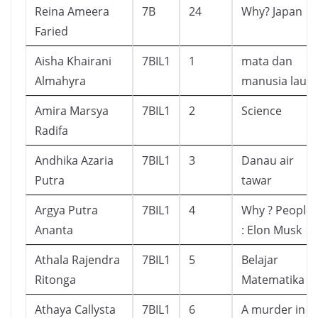
Reina Ameera
7B
24
Why? Japan
Faried
Aisha Khairani
7BIL1
1
mata dan
Almahyra
manusia laut
Amira Marsya
7BIL1
2
Science
Radifa
Andhika Azaria
7BIL1
3
Danau air
Putra
tawar
Argya Putra
7BIL1
4
Why ? People
Ananta
: Elon Musk
Athala Rajendra
7BIL1
5
Belajar
Ritonga
Matematika
Athaya Callysta
7BIL1
6
A murder in a