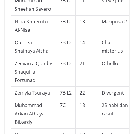
Muhammad
7BIL2
11
Steve Jobs
Sheehan Savero
Nida Khoerotu
7BIL2
13
Mariposa 2
Al-Nisa
Quintza
7BIL2
14
Chat
Shainaya Aisha
misterius
Zeevarra Quinby
7BIL2
21
Othello
Shaquilla
Fortunadi
Zemyla Tsuraya
7BIL2
22
Divergent
Muhammad
7C
18
25 nabi dan
Arkan Athaya
rasul
Bilzardy