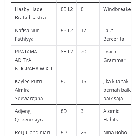
Hasby Hade
8BIL2
8
Windbreaker
Bratadisastra
Nafisa Nur
8BIL2
17
Laut
Fathiyya
Bercerita
PRATAMA
8BIL2
20
Learn
ADITYA
Grammar
NUGRAHA WIXLI
Kaylee Putri
8C
15
Jika kita tak
Almira
pernah baik
Soewargana
baik saja
Adjeng
8D
3
Atomic
Queenmayra
Habits
Rei Juliandiniari
8D
26
Nina Bobo