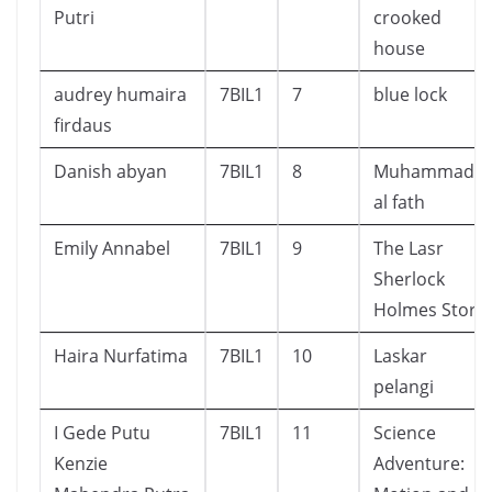
Putri
crooked
house
audrey humaira
7BIL1
7
blue lock
firdaus
Danish abyan
7BIL1
8
Muhammad
al fath
Emily Annabel
7BIL1
9
The Lasr
Sherlock
Holmes Story
Haira Nurfatima
7BIL1
10
Laskar
pelangi
I Gede Putu
7BIL1
11
Science
Kenzie
Adventure: