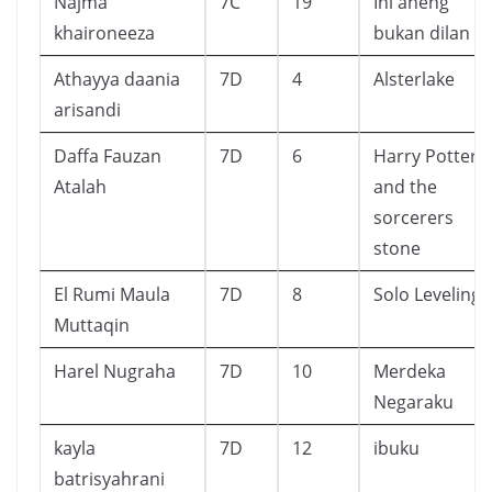
Najma
7C
19
Ini aheng
khaironeeza
bukan dilan
Athayya daania
7D
4
Alsterlake
arisandi
Daffa Fauzan
7D
6
Harry Potter
Atalah
and the
sorcerers
stone
El Rumi Maula
7D
8
Solo Leveling
Muttaqin
Harel Nugraha
7D
10
Merdeka
Negaraku
kayla
7D
12
ibuku
batrisyahrani