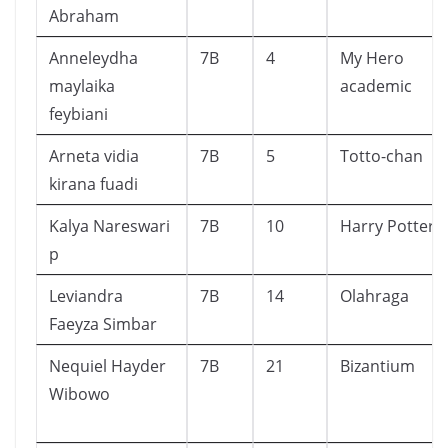
Abraham
Anneleydha
7B
4
My Hero
maylaika
academic
feybiani
Arneta vidia
7B
5
Totto-chan
kirana fuadi
Kalya Nareswari
7B
10
Harry Potter
p
Leviandra
7B
14
Olahraga
Faeyza Simbar
Nequiel Hayder
7B
21
Bizantium
Wibowo