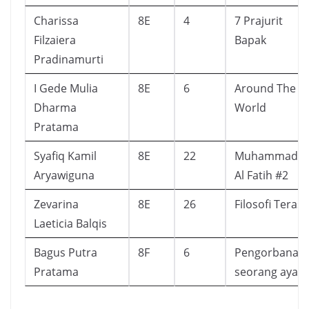
Charissa
8E
4
7 Prajurit
Filzaiera
Bapak
Pradinamurti
I Gede Mulia
8E
6
Around The
Dharma
World
Pratama
Syafiq Kamil
8E
22
Muhammad
Aryawiguna
Al Fatih #2
Zevarina
8E
26
Filosofi Teras
Laeticia Balqis
Bagus Putra
8F
6
Pengorbanan
Pratama
seorang ayah