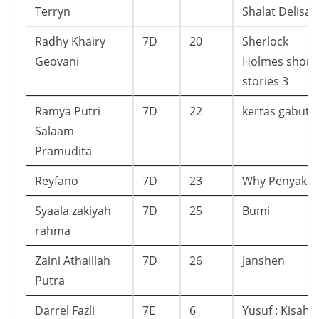
Terryn
Shalat Delisa
Radhy Khairy
7D
20
Sherlock
Geovani
Holmes short
stories 3
Ramya Putri
7D
22
kertas gabut
Salaam
Pramudita
Reyfano
7D
23
Why Penyakit
Syaala zakiyah
7D
25
Bumi
rahma
Zaini Athaillah
7D
26
Janshen
Putra
Darrel Fazli
7E
6
Yusuf : Kisah