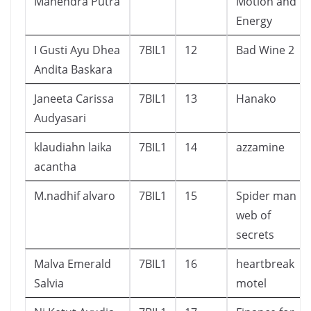
Mahendra Putra
Motion and
Energy
I Gusti Ayu Dhea
7BIL1
12
Bad Wine 2
Andita Baskara
Janeeta Carissa
7BIL1
13
Hanako
Audyasari
klaudiahn laika
7BIL1
14
azzamine
acantha
M.nadhif alvaro
7BIL1
15
Spider man
web of
secrets
Malva Emerald
7BIL1
16
heartbreak
Salvia
motel