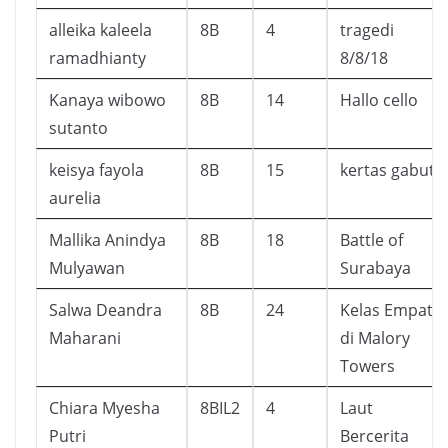
alleika kaleela
8B
4
tragedi
ramadhianty
8/8/18
Kanaya wibowo
8B
14
Hallo cello
sutanto
keisya fayola
8B
15
kertas gabut
aurelia
Mallika Anindya
8B
18
Battle of
Mulyawan
Surabaya
Salwa Deandra
8B
24
Kelas Empat
Maharani
di Malory
Towers
Chiara Myesha
8BIL2
4
Laut
Putri
Bercerita