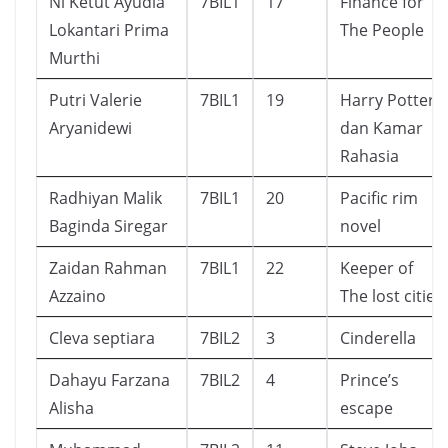
Ni Ketut Ayudia
7BIL1
17
Finance for
Lokantari Prima
The People
Murthi
Putri Valerie
7BIL1
19
Harry Potter
Aryanidewi
dan Kamar
Rahasia
Radhiyan Malik
7BIL1
20
Pacific rim
Baginda Siregar
novel
Zaidan Rahman
7BIL1
22
Keeper of
Azzaino
The lost cities
Cleva septiara
7BIL2
3
Cinderella
Dahayu Farzana
7BIL2
4
Prince’s
Alisha
escape