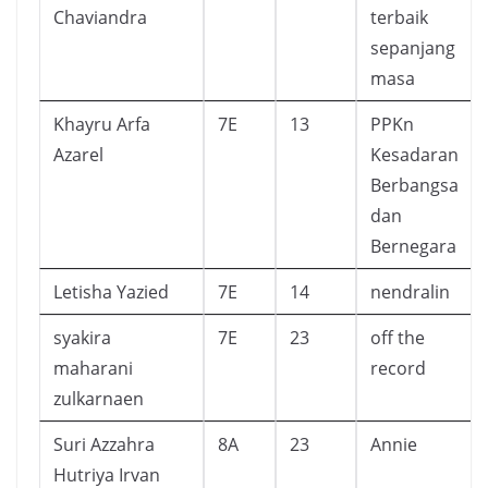
Chaviandra
terbaik
sepanjang
masa
Khayru Arfa
7E
13
PPKn
Azarel
Kesadaran
Berbangsa
dan
Bernegara
Letisha Yazied
7E
14
nendralin
syakira
7E
23
off the
maharani
record
zulkarnaen
Suri Azzahra
8A
23
Annie
Hutriya Irvan