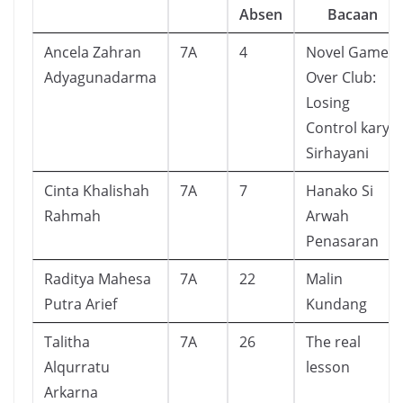
Absen
Bacaan
Ancela Zahran
7A
4
Novel Game
Adyagunadarma
Over Club:
Losing
Control karya
Sirhayani
Cinta Khalishah
7A
7
Hanako Si
Rahmah
Arwah
Penasaran
Raditya Mahesa
7A
22
Malin
Putra Arief
Kundang
Talitha
7A
26
The real
Alqurratu
lesson
Arkarna