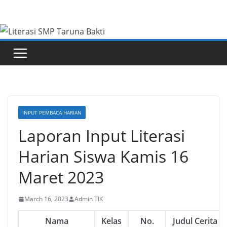
Skip
to
content
INPUT PEMBACA HARIAN
Laporan Input Literasi
Harian Siswa Kamis 16
Maret 2023
March 16, 2023
Admin TIK
Nama
Kelas
No.
Judul Cerita