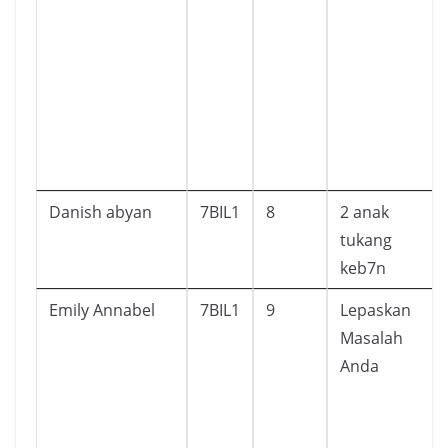
Danish abyan
7BIL1
8
2 anak
tukang
keb7n
Emily Annabel
7BIL1
9
Lepaskan
Masalah
Anda