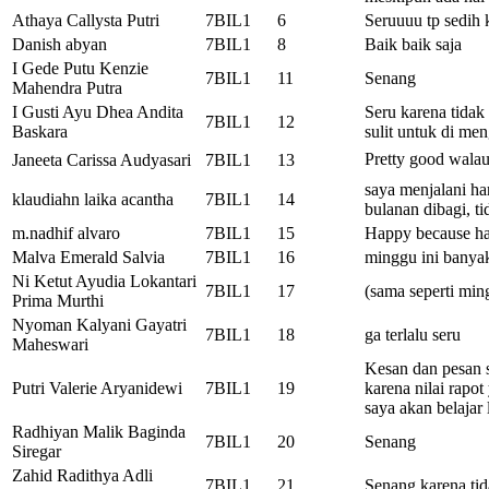
Athaya Callysta Putri
7BIL1
6
Seruuuu tp sedih 
Danish abyan
7BIL1
8
Baik baik saja
I Gede Putu Kenzie
7BIL1
11
Senang
Mahendra Putra
I Gusti Ayu Dhea Andita
Seru karena tidak
7BIL1
12
Baskara
sulit untuk di men
Pretty good wala
Janeeta Carissa Audyasari
7BIL1
13
saya menjalani har
klaudiahn laika acantha
7BIL1
14
bulanan dibagi, ti
m.nadhif alvaro
7BIL1
15
Happy because has
Malva Emerald Salvia
7BIL1
16
minggu ini banya
Ni Ketut Ayudia Lokantari
7BIL1
17
(sama seperti min
Prima Murthi
Nyoman Kalyani Gayatri
7BIL1
18
ga terlalu seru
Maheswari
Kesan dan pesan s
Putri Valerie Aryanidewi
7BIL1
19
karena nilai rapo
saya akan belajar 
Radhiyan Malik Baginda
7BIL1
20
Senang
Siregar
Zahid Radithya Adli
7BIL1
21
Senang karena ti