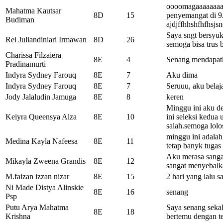
oooomagaaaaaaaaa
Mahatma Kautsar
8D
15
penyemangat di 
Budiman
ajdjffhhshfhfhsjsn
Saya sngt bersyuk
Rei Juliandiniari Irmawan
8D
26
semoga bisa trus
Charissa Filzaiera
8E
4
Senang mendapatk
Pradinamurti
Indyra Sydney Farouq
8E
7
Aku dima
Indyra Sydney Farouq
8E
7
Seruuu, aku belaj
Jody Jalaludin Jamuga
8E
8
keren
Minggu ini aku d
Keiyra Queensya Alza
8E
10
ini seleksi kedua
salah.semoga lolo
minggu ini adalah
Medina Kayla Nafeesa
8E
11
tetap banyk tugas
Aku merasa sangat
Mikayla Zweena Grandis
8E
12
sangat menyebalk
M.faizan izzan nizar
8E
15
2 hari yang lalu 
Ni Made Distya Alinskie
8E
16
senang
Psp
Putu Arya Mahatma
Saya senang sekali
8E
18
Krishna
bertemu dengan t