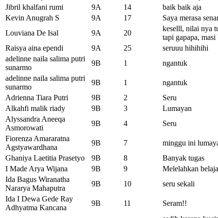
Jibril khalfani rumi
9A
14
baik baik aja
Kevin Anugrah S
9A
17
Saya merasa sena
keselll, nilai nya t
Louviana De Isal
9A
20
tapi gapapa, masi
Raisya aina ependi
9A
25
seruuu hihihihi
adelinne naila salima putri
9B
1
ngantuk
sunarmo
adelinne naila salima putri
9B
1
ngantuk
sunarmo
Adrienna Tiara Putri
9B
2
Seru
Alkahfi malik riady
9B
3
Lumayan
Alyssandra Aneeqa
9B
4
Seru
Asmorowati
Fiorenza Amararatna
9B
7
minggu ini lumay
Agstyawardhana
Ghaniya Laetitia Prasetyo
9B
8
Banyak tugas
I Made Arya Wijana
9B
9
Melelahkan belaja
Ida Bagus Wiranatha
9B
10
seru sekali
Nararya Mahaputra
Ida I Dewa Gede Ray
9B
11
Seram!!
Adhyatma Kancana