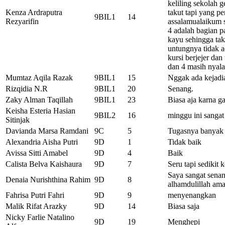
keliling sekolah g
Kenza Ardraputra
takut tapi yang p
9BIL1
14
Rezyarifin
assalamualaikum s
4 adalah bagian p
kayu sehingga ta
untungnya tidak a
kursi berjejer dan 
dan 4 masih nyala 
Mumtaz Aqila Razak
9BIL1
15
Nggak ada kejadia
Rizqidia N.R
9BIL1
20
Senang.
Zaky Alman Taqillah
9BIL1
23
Biasa aja karna ga
Keisha Esteria Hasian
9BIL2
16
minggu ini sanga
Sitinjak
Davianda Marsa Ramdani
9C
5
Tugasnya banyak g
Alexandria Aisha Putri
9D
1
Tidak baik
Avissa Sitti Amabel
9D
4
Baik
Calista Belva Kaishaura
9D
7
Seru tapi sedikit 
Saya sangat senan
Denaia Nurishthina Rahim
9D
8
alhamdulillah a
Fahrisa Putri Fahri
9D
9
menyenangkan
Malik Rifat Arazky
9D
14
Biasa saja
Nicky Farlie Natalino
9D
19
Menghepi