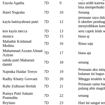
Fayola Agatha
7D
9
saya sedih karena 
bisa memperbaiki 
Harel Nugraha
7D
10
Senang
perasaan saya dal
kayla batrisyahrani putri
7D
12
6 oktober pembagia
menyedihkan karen
ken kayla mecca
7D
13
seru capek lelah 
monica
7D
15
biasa aj
Mahathir Krishmail
7D
16
Biasa saja
Medina
Muhammad Azzam Almair
7D
17
biasa aja
Azizan
nabila putri Maharani
7D
18
senang
damiri
Perasaan aku ming
Najmika Haidar Terryn
7D
19
bulanan ini bagus
Radhy Khairy Geovani
7D
20
Minggu terakhir i
Perasaan sama bia
Rafie Zulhusni Herfah
7D
21
pulang abis magrib
Ramya Putri Salaam
7D
22
senang
Pramudita
Reyfano
7D
23
Hari ini sangat se