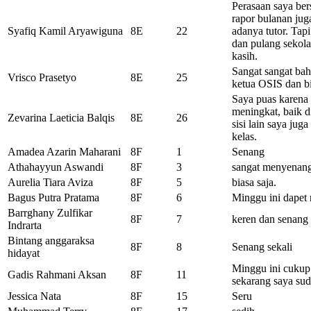
Perasaan saya ber
rapor bulanan ju
Syafiq Kamil Aryawiguna
8E
22
adanya tutor. Tapi
dan pulang sekola
kasih.
Sangat sangat bah
Vrisco Prasetyo
8E
25
ketua OSIS dan b
Saya puas karena 
meningkat, baik 
Zevarina Laeticia Balqis
8E
26
sisi lain saya jug
kelas.
Amadea Azarin Maharani
8F
1
Senang
Athahayyun Aswandi
8F
3
sangat menyenangk
Aurelia Tiara Aviza
8F
5
biasa saja.
Bagus Putra Pratama
8F
6
Minggu ini dapet r
Barrghany Zulfikar
8F
7
keren dan senang
Indrarta
Bintang anggaraksa
8F
8
Senang sekali
hidayat
Minggu ini cukup
Gadis Rahmani Aksan
8F
11
sekarang saya su
Jessica Nata
8F
15
Seru