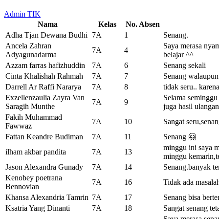
Admin TIK
Nama
Kelas
No. Absen
Adha Tjan Dewana Budhi
7A
1
Senang.
Ancela Zahran
Saya merasa nyam
7A
4
Adyagunadarma
belajar ^^
Azzam farras hafizhuddin
7A
6
Senang sekali
Cinta Khalishah Rahmah
7A
7
Senang walaupun c
Darrell Ar Raffi Nararya
7A
8
tidak seru.. karen
Exzellenzaulia Zayra Van
Selama seminggu i
7A
9
Saragih Munthe
juga hasil ulang
Fakih Muhammad
7A
10
Sangat seru,sena
Fawwaz
Fattan Keandre Budiman
7A
11
Senang 🤗
minggu ini saya 
ilham akbar pandita
7A
13
minggu kemarin,te
Jason Alexandra Gunady
7A
14
Senang.banyak t
Kenobey poetrana
7A
16
Tidak ada masalah
Bennovian
Khansa Alexandria Tamrin
7A
17
Senang bisa bert
Ksatria Yang Dinanti
7A
18
Sangat senang tet
Saya merasa senan