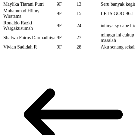
Maylika Tiarani Putri
9F
13
Seru banyak kegi
Muhammad Hilmy
9F
15
LETS GOO 96.1
Wiratama
Ronaldo Razki
9F
24
intinya sy cape h
Wargakusumah
minggu ini cukup
Shafwa Fairus Darmadhiya
9F
27
masalah
Vivian Sadidah R
9F
28
Aku senang sekali