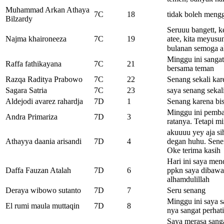
Muhammad Arkan Athaya
7C
18
tidak boleh mengg
Bilzardy
Seruuu bangett, k
Najma khaironeeza
7C
19
atee, kita meyusun
bulanan semoga a
Minggu ini sangat
Raffa fathikayana
7C
21
bersama teman
Razqa Raditya Prabowo
7C
22
Senang sekali kare
Sagara Satria
7C
23
saya senang sekali
Aldejodi avarez rahardja
7D
1
Senang karena bi
Minggu ini pembag
Andra Primariza
7D
3
ratanya. Tetapi mi
akuuuu yey aja sih
Athayya daania arisandi
7D
4
degan huhu. Sene
Oke terima kasih
Hari ini saya men
Daffa Fauzan Atalah
7D
6
ppkn saya dibawa
alhamdulillah
Deraya wibowo sutanto
7D
7
Seru senang
Minggu ini saya s
El rumi maula muttaqin
7D
8
nya sangat perha
Saya merasa sanga