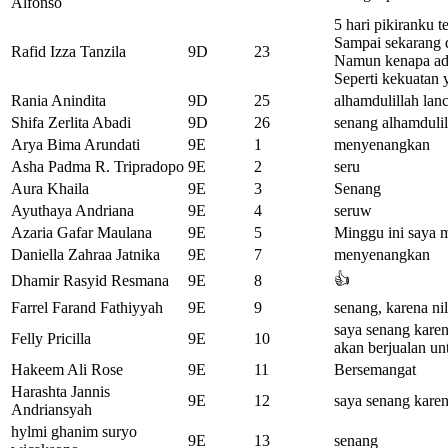
Alfonso
5 hari pikiranku t
Sampai sekarang d
Rafid Izza Tanzila
9D
23
Namun kenapa ada
Seperti kekuatan 
Rania Anindita
9D
25
alhamdulillah lan
Shifa Zerlita Abadi
9D
26
senang alhamdulil
Arya Bima Arundati
9E
1
menyenangkan
Asha Padma R. Tripradopo
9E
2
seru
Aura Khaila
9E
3
Senang
Ayuthaya Andriana
9E
4
seruw
Azaria Gafar Maulana
9E
5
Minggu ini saya 
Daniella Zahraa Jatnika
9E
7
menyenangkan
👍
Dhamir Rasyid Resmana
9E
8
Farrel Farand Fathiyyah
9E
9
senang, karena ni
saya senang karena
Felly Pricilla
9E
10
akan berjualan unt
Hakeem Ali Rose
9E
11
Bersemangat
Harashta Jannis
9E
12
saya senang karen
Andriansyah
hylmi ghanim suryo
9E
13
senang