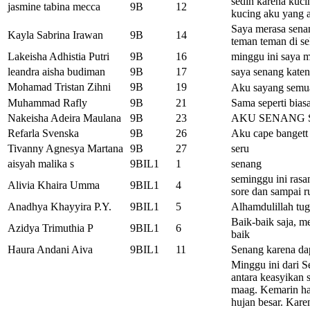
sedih karena kuc
jasmine tabina mecca
9B
12
kucing aku yang a
Saya merasa senan
Kayla Sabrina Irawan
9B
14
teman teman di s
Lakeisha Adhistia Putri
9B
16
minggu ini saya 
leandra aisha budiman
9B
17
saya senang kate
Mohamad Tristan Zihni
9B
19
Aku sayang semu
Muhammad Rafly
9B
21
Sama seperti bias
Nakeisha Adeira Maulana
9B
23
AKU SENANG 
Refarla Svenska
9B
26
Aku cape bangett 
Tivanny Agnesya Martana
9B
27
seru
aisyah malika s
9BIL1
1
senang
seminggu ini rasa
Alivia Khaira Umma
9BIL1
4
sore dan sampai r
Anadhya Khayyira P.Y.
9BIL1
5
Alhamdulillah tug
Baik-baik saja, 
Azidya Trimuthia P
9BIL1
6
baik
Haura Andani Aiva
9BIL1
11
Senang karena dap
Minggu ini dari S
antara keasyikan 
maag. Kemarin ha
hujan besar. Kar