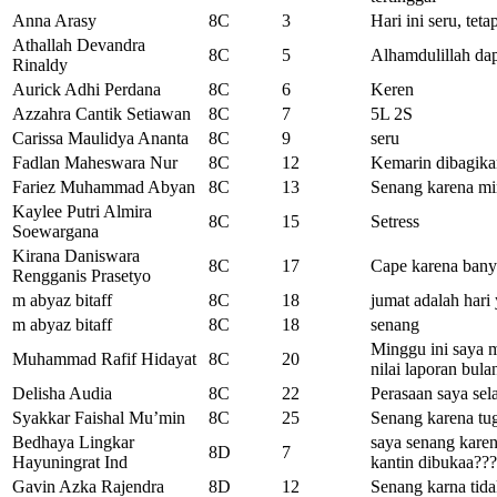
Anna Arasy
8C
3
Hari ini seru, te
Athallah Devandra
8C
5
Alhamdulillah dap
Rinaldy
Aurick Adhi Perdana
8C
6
Keren
Azzahra Cantik Setiawan
8C
7
5L 2S
Carissa Maulidya Ananta
8C
9
seru
Fadlan Maheswara Nur
8C
12
Kemarin dibagikan
Fariez Muhammad Abyan
8C
13
Senang karena min
Kaylee Putri Almira
8C
15
Setress
Soewargana
Kirana Daniswara
8C
17
Cape karena banya
Rengganis Prasetyo
m abyaz bitaff
8C
18
jumat adalah hari
m abyaz bitaff
8C
18
senang
Minggu ini saya m
Muhammad Rafif Hidayat
8C
20
nilai laporan bula
Delisha Audia
8C
22
Perasaan saya sela
Syakkar Faishal Mu’min
8C
25
Senang karena tug
Bedhaya Lingkar
saya senang karen
8D
7
Hayuningrat Ind
kantin dibukaa???
Gavin Azka Rajendra
8D
12
Senang karna tid