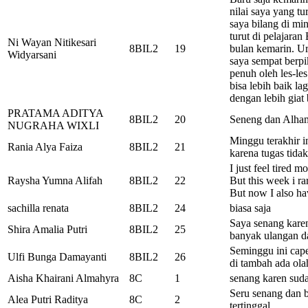
nilai saya yang tu
saya bilang di mi
turut di pelajaran
Ni Wayan Nitikesari
8BIL2
19
bulan kemarin. Ur
Widyarsani
saya sempat berpi
penuh oleh les-les
bisa lebih baik la
dengan lebih giat 
PRATAMA ADITYA
8BIL2
20
Seneng dan Alhamd
NUGRAHA WIXLI
Minggu terakhir in
Rania Alya Faiza
8BIL2
21
karena tugas tidak
I just feel tired m
Raysha Yumna Alifah
8BIL2
22
But this week i rar
But now I also h
sachilla renata
8BIL2
24
biasa saja
Saya senang karen
Shira Amalia Putri
8BIL2
25
banyak ulangan d
Seminggu ini cape
Ulfi Bunga Damayanti
8BIL2
26
di tambah ada ola
Aisha Khairani Almahyra
8C
1
senang karen sud
Seru senang dan 
Alea Putri Raditya
8C
2
tertinggal