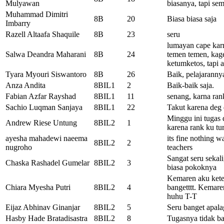
Mulyawan
biasanya, tapi se
Muhammad Dimitri
8B
20
Biasa biasa saja
Imbarry
Razell Altaafa Shaquile
8B
23
seru
lumayan cape kar
Salwa Deandra Maharani
8B
24
temen temen, kage
ketumketos, tapi a
Tyara Myouri Siswantoro
8B
26
Baik, pelajarannya
Anza Andita
8BIL1
2
Baik-baik saja.
Fabian Azfar Rayshad
8BIL1
11
senang, karna ra
Sachio Luqman Sanjaya
8BIL1
22
Takut karena deg
Minggu ini tugas d
Andrew Riese Untung
8BIL2
1
karena rank ku tu
ayesha mahadewi naeema
its fine nothing w
8BIL2
2
nugroho
teachers
Sangat seru sekali
Chaska Rashadel Gumelar
8BIL2
3
biasa pokoknya
Kemaren aku ketem
Chiara Myesha Putri
8BIL2
4
bangetttt. Kemare
huhu T-T
Eijaz Abhinav Ginanjar
8BIL2
5
Seru banget apala
Hasby Hade Bratadisastra
8BIL2
8
Tugasnya tidak ba