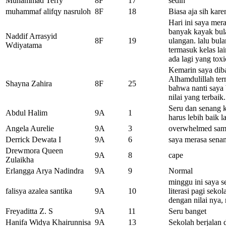
Muhammad Terry
8F
17
sedih
muhammaf alifqy nasruloh
8F
18
Biasa aja sih kar
Hari ini saya mera
banyak kayak bul
Naddif Arrasyid
8F
19
ulangan. lalu bul
Wdiyatama
termasuk kelas lai
ada lagi yang toxi
Kemarin saya diba
Alhamdulillah ter
Shayna Zahira
8F
25
bahwa nanti saya b
nilai yang terbaik.
Seru dan senang k
Abdul Halim
9A
1
harus lebih baik l
Angela Aurelie
9A
3
overwhelmed sam
Derrick Dewata I
9A
6
saya merasa senan
Drewmora Queen
9A
8
cape
Zulaikha
Erlangga Arya Nadindra
9A
9
Normal
minggu ini saya s
falisya azalea santika
9A
10
literasi pagi sek
dengan nilai nya,
Freyaditta Z. S
9A
11
Seru banget
Hanifa Widya Khairunnisa
9A
13
Sekolah berjalan 