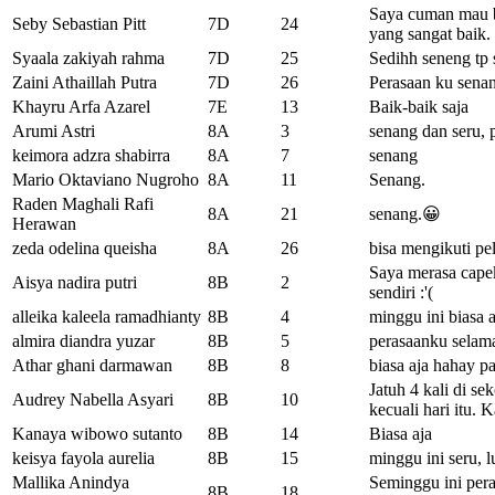
Saya cuman mau b
Seby Sebastian Pitt
7D
24
yang sangat baik.
Syaala zakiyah rahma
7D
25
Sedihh seneng tp 
Zaini Athaillah Putra
7D
26
Perasaan ku senan
Khayru Arfa Azarel
7E
13
Baik-baik saja
Arumi Astri
8A
3
senang dan seru,
keimora adzra shabirra
8A
7
senang
Mario Oktaviano Nugroho
8A
11
Senang.
Raden Maghali Rafi
8A
21
senang.😀
Herawan
zeda odelina queisha
8A
26
bisa mengikuti pe
Saya merasa capek
Aisya nadira putri
8B
2
sendiri :'(
alleika kaleela ramadhianty
8B
4
minggu ini biasa 
almira diandra yuzar
8B
5
perasaanku selam
Athar ghani darmawan
8B
8
biasa aja hahay pa
Jatuh 4 kali di se
Audrey Nabella Asyari
8B
10
kecuali hari itu.
Kanaya wibowo sutanto
8B
14
Biasa aja
keisya fayola aurelia
8B
15
minggu ini seru, 
Mallika Anindya
Seminggu ini pera
8B
18