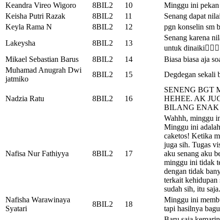
Keandra Vireo Wigoro
8BIL2
10
Minggu ini pekan
Keisha Putri Razak
8BIL2
11
Senang dapat nila
Keyla Rama N
8BIL2
12
pgn konselin sm b
Senang karena nila
Lakeysha
8BIL2
13
untuk dinaiki🧎‍♀️🧎‍
Mikael Sebastian Barus
8BIL2
14
Biasa biasa aja so
Muhamad Anugrah Dwi
8BIL2
15
Degdegan sekali b
jatmiko
SENENG BGT M
Nadzia Ratu
8BIL2
16
HEHEE. AK JU
BILANG ENAK
Wahhh, minggu i
Minggu ini adala
caketos! Ketika m
juga sih. Tugas v
Nafisa Nur Fathiyya
8BIL2
17
aku senang aku be
minggu ini tidak t
dengan tidak bany
terkait kehidupan
sudah sih, itu saj
Nafisha Warawinaya
Minggu ini membu
8BIL2
18
Syatari
tapi hasilnya bagu
Baru saja kemarin