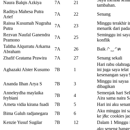
Naura Balqis Azkiya
7A
21
tambahan.
Raditya Mahesa Putra
7A
22
Senang
Arief
Raissa Kusumah Nugraha
Minggu terakhir i
7A
23
Putra
menarik dari pad
Rezvan Naufal Ganendra
Seminggu ini saya
7A
25
Pramono
konflik
Talitha Alqurratu Arkarna
7A
26
Baik /ᐠ ̥ ̮ ̥ ᐟ\ฅ
Abraham
Zhafif Gratama Prawira
7A
27
Senang sekali
Hari rabu olahraga
Aghazaki Alster Kusumo
7B
1
ini juga saya tela
kesenangan saya 
Minggu ini sayaa 
Ananda Ilhan Arya S
7B
3
dibagikan
Anneleydha maylaika
Semenjak hari Sel
7B
4
feybiani
Aira sama naira 
Arneta vidia kirana fuadi
7B
5
Hari ini aku sena
Aku minggu ini s
Bima Galuh radjanegara
7B
6
ke j&c cookies ja
Kenzie Yusuf Sugilar
7B
12
Dalam 1 Minggu i
aku seneng banget