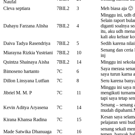
Naufal
Cleva septiara
7BIL2
3
Meh biasa aja 🙂
Minggu ini, udh d
Selain raport bul
Dahayu Farzana Alisha
7BIL2
4
diganti soalnya s
itu, aku udh mena
kali aku keluar k
Daiva Tadya Rasendriya
7BIL2
5
Sedih karena nilai
Senang dan ceria
Miarayna Rizkia Yustriani
7BIL2
10
inj
Quintza Shainaya Aisha
7BIL2
14
Minggu ini sekola
Saya merasa senan
Bimoseno hartanto
7C
6
saya turun karna 
Dillon Linsyana Lutfian
7C
8
Seru karena bany
Minggu ini saya m
Jibriel M. M. P
7C
11
mengikuti turname
tapi saya tetap se
Senang – senang a
Kevin Aditya Aryasena
7C
14
mudah dipahami.Mu
Kesan saya selama
Kirana Khansa Radina
7C
15
pelajaran seni bu
senang sekali me
Made Satwika Dhanuaga
7C
16
temen, banyak hal