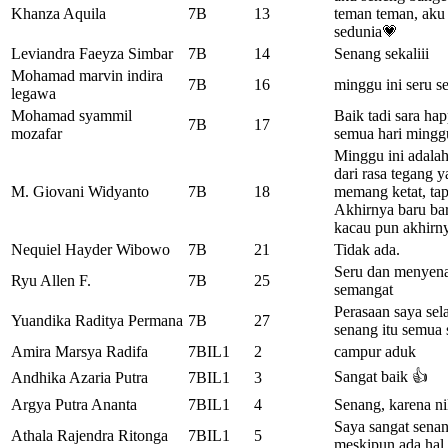
Khanza Aquila
7B
13
teman teman, aku
sedunia💗
Leviandra Faeyza Simbar
7B
14
Senang sekaliii
Mohamad marvin indira
7B
16
minggu ini seru se
legawa
Mohamad syammil
Baik tadi sara ha
7B
17
mozafar
semua hari minggu
Minggu ini adalah
dari rasa tegang 
M. Giovani Widyanto
7B
18
memang ketat, tapi
Akhirnya baru bar
kacau pun akhirny
Nequiel Hayder Wibowo
7B
21
Tidak ada.
Seru dan menyena
Ryu Allen F.
7B
25
semangat
Perasaan saya sel
Yuandika Raditya Permana
7B
27
senang itu semua 
Amira Marsya Radifa
7BIL1
2
campur aduk
Sangat baik 👍
Andhika Azaria Putra
7BIL1
3
Argya Putra Ananta
7BIL1
4
Senang, karena ni
Saya sangat senan
Athala Rajendra Ritonga
7BIL1
5
meskipun ada hal