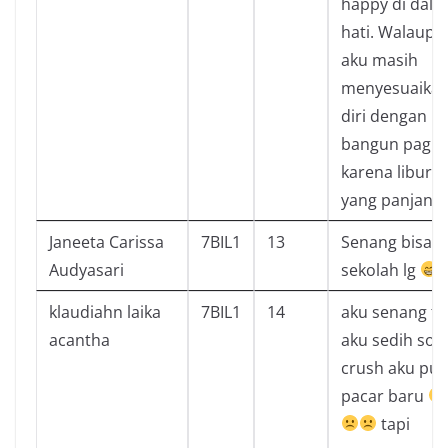
happy di dal
hati. Walaupu
aku masih
menyesuaika
diri dengan
bangun pagi l
karena libura
yang panjang
Janeeta Carissa
7BIL1
13
Senang bisa
Audyasari
sekolah lg
klaudiahn laika
7BIL1
14
aku senang ta
acantha
aku sedih soa
crush aku pu
pacar baru
tapi