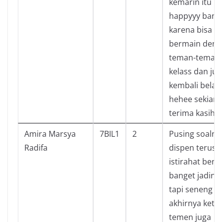
kemarin itu
happyyy bang
karena bisa la
bermain den
teman-teman 
kelass dan ju
kembali belaj
hehee sekian
terima kasih:)
Amira Marsya
7BIL1
2
Pusing soalny
Radifa
dispen terus 
istirahat bent
banget jadiny
tapi seneng
akhirnya ket
temen juga