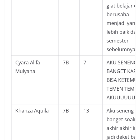
giat belajar d
berusaha
menjadi yang
lebih baik dari
semester
sebelumnya
Cyara Alifa
7B
7
AKU SENENG
Mulyana
BANGET KAR
BISA KETEMU
TEMEN TEME
AKUUUUUU
Khanza Aquila
7B
13
Aku seneng
banget soalny
akhir akhir ini
jadi deket ba