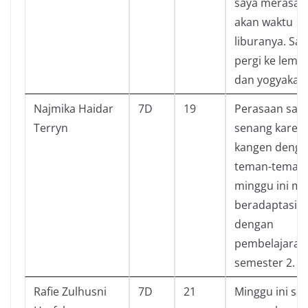
saya merasa 
akan waktu
liburanya. Say
pergi ke lemb
dan yogyakar
Najmika Haidar
7D
19
Perasaan say
Terryn
senang karen
kangen deng
teman-teman
minggu ini ma
beradaptasi
dengan
pembelajaran
semester 2.
Rafie Zulhusni
7D
21
Minggu ini sa