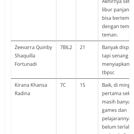
Akhirnya sete
libur panjang,
bisa bertemu
dengan teman
teman.
Zeevarra Quinby
7BIL2
21
Banyak dispen
Shaquilla
tapi senang
Fortunadi
menyiapkan
tbpsc
Kirana Khansa
7C
15
Baik, di mingg
Radina
pertama seko
masih banyak
games dan
pelajarannya
belum terlalu