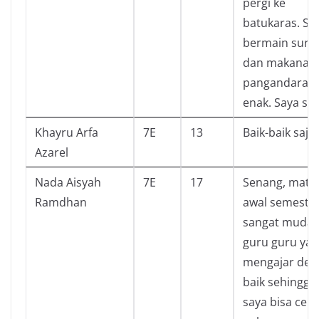
pergi ke
batukaras. Sa
bermain surfi
dan makanan 
pangandaran
enak. Saya su
Khayru Arfa
7E
13
Baik-baik saja
Azarel
Nada Aisyah
7E
17
Senang, mater
Ramdhan
awal semester
sangat muda
guru guru ya
mengajar den
baik sehingga
saya bisa cep