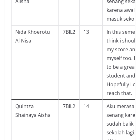
Alisha
senang sekali
karena awal
masuk sekol
Nida Khoerotu
7BIL2
13
In this semest
Al Nisa
think i should 
my score and 
myself too. I 
to be a great
student and ch
Hopefully I ca
reach that.
Quintza
7BIL2
14
Aku merasa
Shainaya Aisha
senang karen
sudah balik
sekolah lagi.