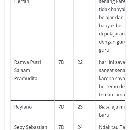
Herfah
senang karen
tidak banyak
belajar dan
banyak berma
di pelajaran
dengan guru
guru
Ramya Putri
7D
22
hari ini saya
Salaam
sangat senan
Pramudita
karena saya a
bertemu den
teman lama
Reyfano
7D
23
Biasa aja min
baru
Seby Sebastian
7D
24
Ndak tau Tapi