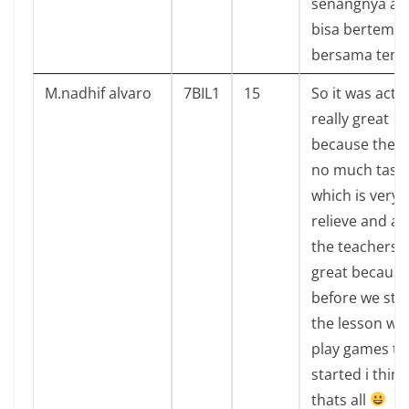
senangnya ak
bisa bertemu 
bersama tem
M.nadhif alvaro
7BIL1
15
So it was actua
really great
because there
no much task
which is very
relieve and al
the teachers i
great because
before we sta
the lesson we
play games to
started i think
thats all