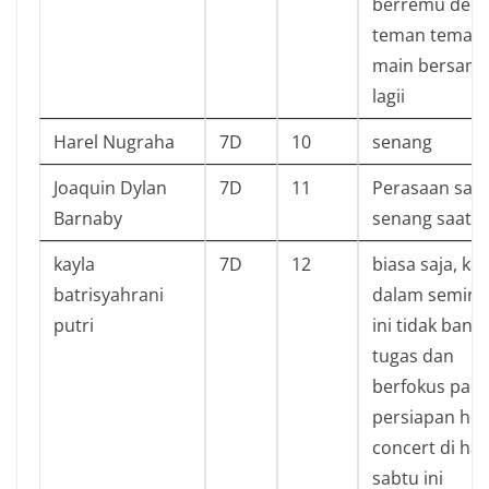
berremu den
teman teman
main bersam
lagii
Harel Nugraha
7D
10
senang
Joaquin Dylan
7D
11
Perasaan say
Barnaby
senang saat in
kayla
7D
12
biasa saja, ka
batrisyahrani
dalam semin
putri
ini tidak bany
tugas dan
berfokus pad
persiapan ho
concert di har
sabtu ini