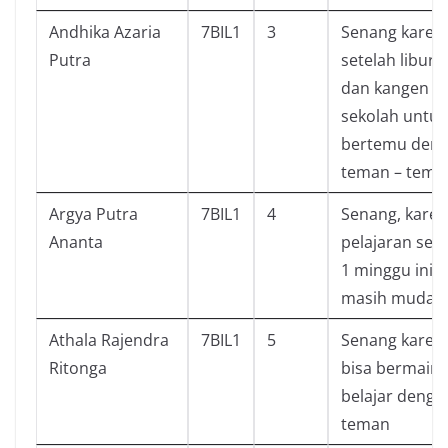
Andhika Azaria
7BIL1
3
Senang karen
Putra
setelah libura
dan kangen
sekolah untuk
bertemu den
teman – tema
Argya Putra
7BIL1
4
Senang, kare
Ananta
pelajaran sel
1 minggu ini
masih mudah
Athala Rajendra
7BIL1
5
Senang karen
Ritonga
bisa bermain
belajar denga
teman