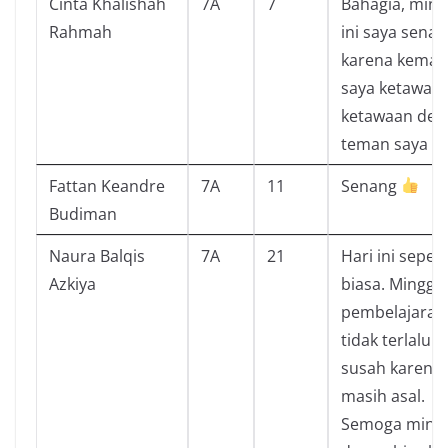
Cinta Khalishah
7A
7
Bahagia, min
Rahmah
ini saya sena
karena kemar
saya ketawa-
ketawaan den
teman saya
Fattan Keandre
7A
11
Senang
Budiman
Naura Balqis
7A
21
Hari ini sepert
Azkiya
biasa. Minggu 
pembelajaran
tidak terlalu
susah karena
masih asal.
Semoga ming