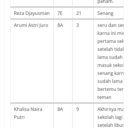
paham.
Reza Djayusman
7E
21
Senang
Arumi Astri Juro
8A
3
seru dan sen
karna ini min
pertama seko
setelah tidak
lama sudah
masuk sekola
senang karna
sudah lama ti
bertemu tem
teman
Khalisa Naira
8A
9
Akhirnya mas
Putri
sekolah lagi
setelah libur 1