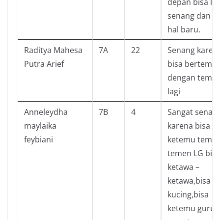
depan bisa le
senang dan a
hal baru.
Raditya Mahesa
7A
22
Senang karen
Putra Arief
bisa bertemu
dengan tema
lagi
Anneleydha
7B
4
Sangat senan
maylaika
karena bisa
feybiani
ketemu temen
temen LG bis
ketawa –
ketawa,bisa li
kucing,bisa
ketemu guru -