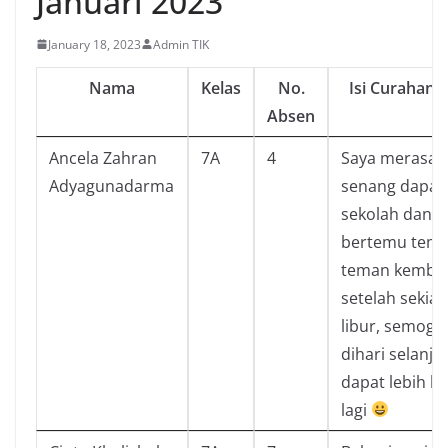
Januari 2023
January 18, 2023
Admin TIK
Nama
Kelas
No.
Isi Curahan H
Absen
Ancela Zahran
7A
4
Saya merasa
Adyagunadarma
senang dapat
sekolah dan
bertemu tema
teman kembal
setelah sekian
libur, semoga
dihari selanju
dapat lebih ba
lagi