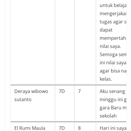
untuk belajar
mengerjakan
tugas agar sa
dapat
mempertahan
nilai saya.
Semoga seme
ini nilai saya n
agar bisa naik
kelas.
Deraya wibowo
7D
7
Aku senang
sutanto
minggu ini ga
gara Baru ma
sekolah
El Rumi Maula
7D
8
Hari ini saya