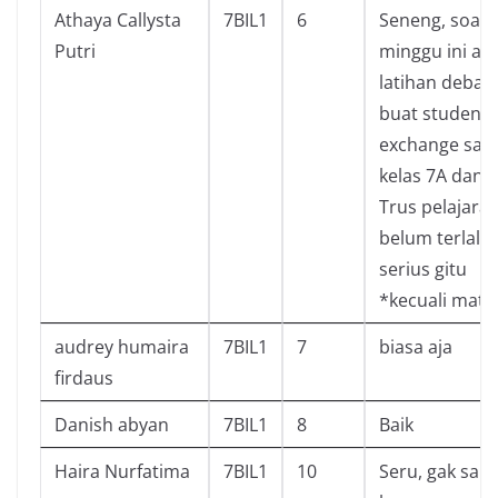
Athaya Callysta
7BIL1
6
Seneng, soaln
Putri
minggu ini ak
latihan debat
buat student
exchange sa
kelas 7A dan 7
Trus pelajara
belum terlalu
serius gitu
*kecuali math
audrey humaira
7BIL1
7
biasa aja
firdaus
Danish abyan
7BIL1
8
Baik
Haira Nurfatima
7BIL1
10
Seru, gak sab