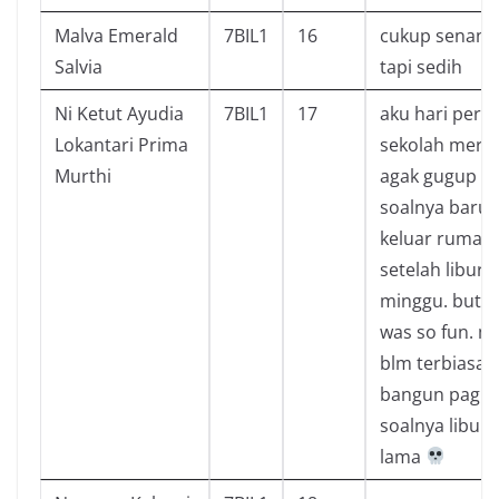
Malva Emerald
7BIL1
16
cukup senang
Salvia
tapi sedih
Ni Ketut Ayudia
7BIL1
17
aku hari pert
Lokantari Prima
sekolah mera
Murthi
agak gugup
soalnya baru
keluar rumah 
setelah libur 2
minggu. but it
was so fun. m
blm terbiasa
bangun pagi
soalnya libur
lama