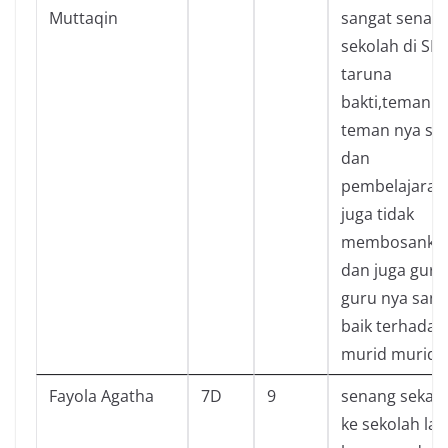
Muttaqin
sangat senan
sekolah di SM
taruna
bakti,teman
teman nya se
dan
pembelajaran
juga tidak
membosanka
dan juga guru
guru nya sang
baik terhadap
murid murid n
Fayola Agatha
7D
9
senang sekali 
ke sekolah lag