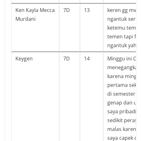
Ken Kayla Mecca
7D
13
keren gg mvp f
Murdani
ngantuk seru
ketemu teme
temen tapi ful
ngantuk yah 
Keygen
7D
14
Minggu ini Cu
menegangkan
karena mingg
pertama seko
di semester
genap dan un
saya pribadi 
sedikit peras
malas karena
saya capek da