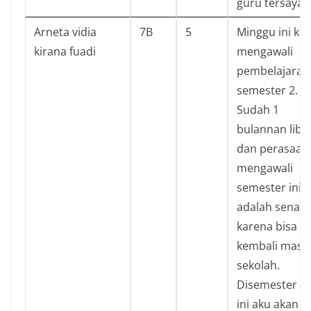
guru tersayan
Arneta vidia
7B
5
Minggu ini kit
kirana fuadi
mengawali
pembelajaran
semester 2.
Sudah 1
bulannan libu
dan perasaan
mengawali
semester ini
adalah senan
karena bisa
kembali masu
sekolah.
Disemester ka
ini aku akan l