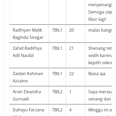
menyenangka
Semoga cepat
libur lagi!
Radhiyan Malik
7BIL1
20
malas bangun
Baginda Siregar
Zahid Radithya
7BIL1
21
Shenang tetap
Adli Naufal
sedih karena
kepilih sekreta
Zaidan Rahman
7BIL1
22
Biasa aja
Azzaino
Arvin Deandra
7BIL2
1
Saya merasa
Gurnadi
senang dan s
Dahayu Farzana
7BIL2
4
Minggu ini ak