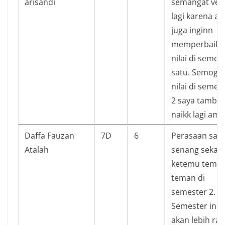
arisandi
semangat vela
lagi karena ak
juga inginn
memperbaiki n
nilai di semes
satu. Semoga
nilai di semes
2 saya tamba
naikk lagi ami
Daffa Fauzan
7D
6
Perasaan say
Atalah
senang sekali
ketemu tema
teman di
semester 2.
Semester ini 
akan lebih raj