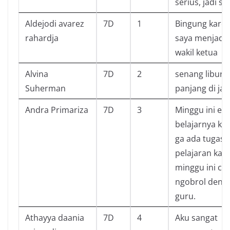
serius, jadi se
Aldejodi avarez
7D
1
Bingung kare
rahardja
saya menjadi
wakil ketua
Alvina
7D
2
senang libura
Suherman
panjang di jak
Andra Primariza
7D
3
Minggu ini en
belajarnya ka
ga ada tugas 
pelajaran kar
minggu ini c
ngobrol deng
guru.
Athayya daania
7D
4
Aku sangat