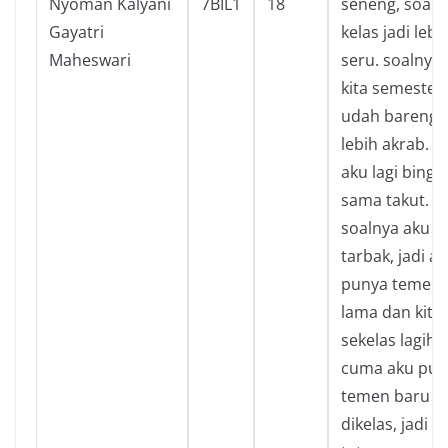
Nyoman Kalyani
7BIL1
18
seneng, soaln
Gayatri
kelas jadi lebi
Maheswari
seru. soalnya
kita semester
udah bareng j
lebih akrab. 
aku lagi bing
sama takut.
soalnya aku sd
tarbak, jadi a
punya temen
lama dan kita
sekelas lagih.
cuma aku pun
temen baru
dikelas, jadi a