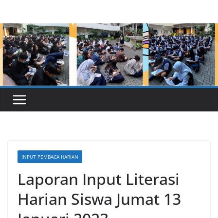
Skip
to
content
INPUT PEMBACA HARIAN
Laporan Input Literasi
Harian Siswa Jumat 13