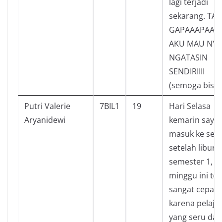
lagi terjadi
sekarang. TAP
GAPAAAPAAA
AKU MAU NY
NGATASIN
SENDIRIIII
(semoga bisa)
Putri Valerie
7BIL1
19
Hari Selasa
Aryanidewi
kemarin saya
masuk ke sek
setelah libura
semester 1,
minggu ini te
sangat cepat
karena pelaja
yang seru dan