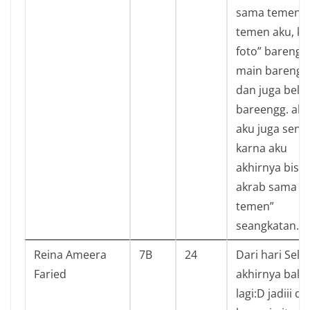
sama temen
temen aku, ki
foto” bareng,
main bareng”,
dan juga belaj
bareengg. abis
aku juga sene
karna aku
akhirnya bisa
akrab sama
temen”
seangkatan.
Reina Ameera
7B
24
Dari hari Sela
Faried
akhirnya balik
lagi:D jadiii da