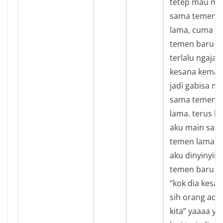
tetep mau ma
sama temen
lama, cuma
temen baru
terlalu ngajak
kesana kemari
jadi gabisa ma
sama temen
lama. terus ka
aku main sam
temen lama t
aku dinyinyiri
temen baru k
“kok dia kesa
sih orang ada
kita” yaaaa ya