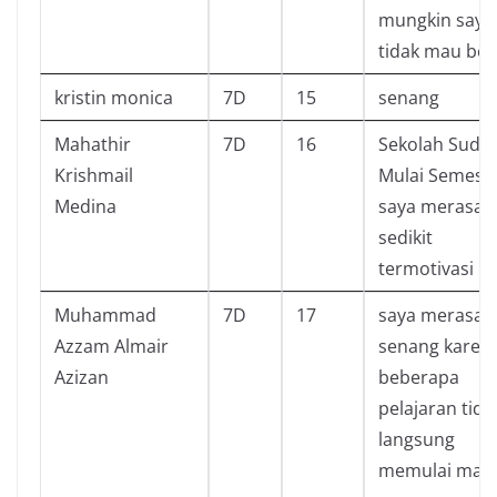
mungkin saya
tidak mau bel
kristin monica
7D
15
senang
Mahathir
7D
16
Sekolah Suda
Krishmail
Mulai Semeste
Medina
saya merasa
sedikit
termotivasi
Muhammad
7D
17
saya merasa
Azzam Almair
senang karen
Azizan
beberapa
pelajaran tida
langsung
memulai mate