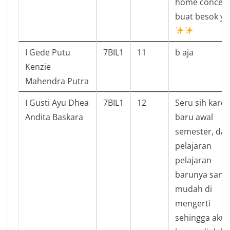
home concert
buat besok ya
I Gede Putu
7BIL1
11
b aja
Kenzie
Mahendra Putra
I Gusti Ayu Dhea
7BIL1
12
Seru sih kare
Andita Baskara
baru awal
semester, da
pelajaran
pelajaran
barunya sang
mudah di
mengerti
sehingga aku