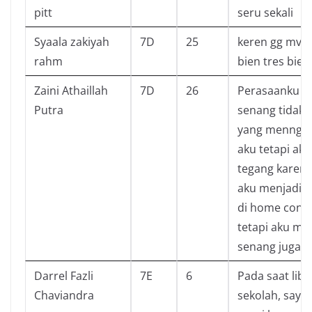
pitt
seru sekali
Syaala zakiyah
7D
25
keren gg mvp 
rahm
bien tres bien
Zaini Athaillah
7D
26
Perasaanku
Putra
senang tidak 
yang mennga
aku tetapi aku
tegang karen
aku menjadi 
di home conc
tetapi aku me
senang juga
Darrel Fazli
7E
6
Pada saat libu
Chaviandra
sekolah, saya