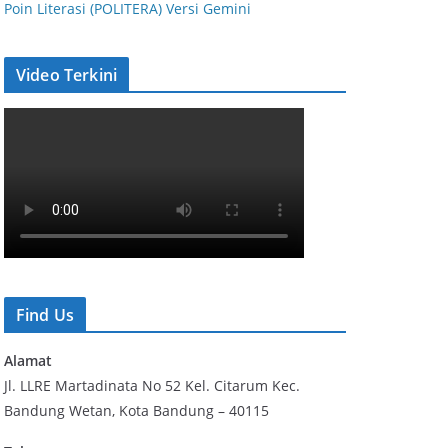
Poin Literasi (POLITERA) Versi Gemini
Video Terkini
Find Us
Alamat
Jl. LLRE Martadinata No 52 Kel. Citarum Kec.
Bandung Wetan, Kota Bandung – 40115