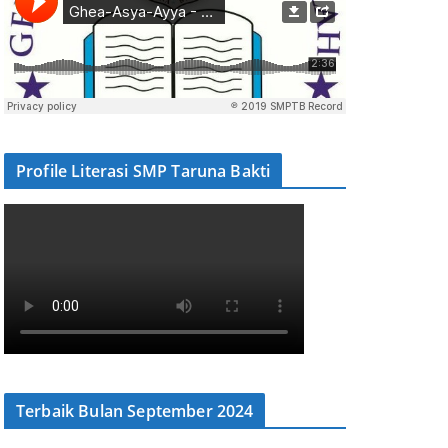
Profile Literasi SMP Taruna Bakti
Terbaik Bulan September 2024