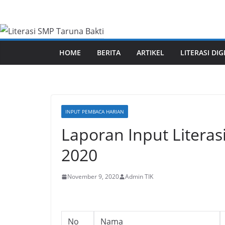
Skip
to
content
HOME
BERITA
ARTIKEL
LITERASI DIG
INPUT PEMBACA HARIAN
Laporan Input Literas
2020
November 9, 2020
Admin TIK
No
Nama