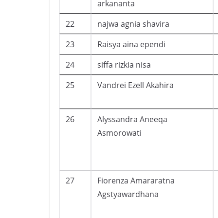
arkananta
22
najwa agnia shavira
23
Raisya aina ependi
24
siffa rizkia nisa
25
Vandrei Ezell Akahira
26
Alyssandra Aneeqa
Asmorowati
27
Fiorenza Amararatna
Agstyawardhana