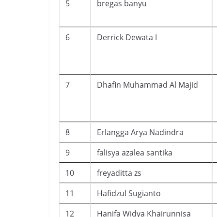
5
bregas banyu
6
Derrick Dewata I
7
Dhafin Muhammad Al Majid
8
Erlangga Arya Nadindra
9
falisya azalea santika
10
freyaditta zs
11
Hafidzul Sugianto
12
Hanifa Widya Khairunnisa