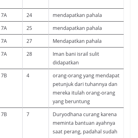
7A
24
mendapatkan pahala
7A
25
mendapatkan pahala
7A
27
Mendapatkan pahala
7A
28
Iman bani israil sulit
didapatkan
7B
4
orang-orang yang mendapat
petunjuk dari tuhannya dan
mereka itulah orang-orang
yang beruntung
7B
7
Duryodhana curang karena
meminta bantuan ayahnya
saat perang, padahal sudah