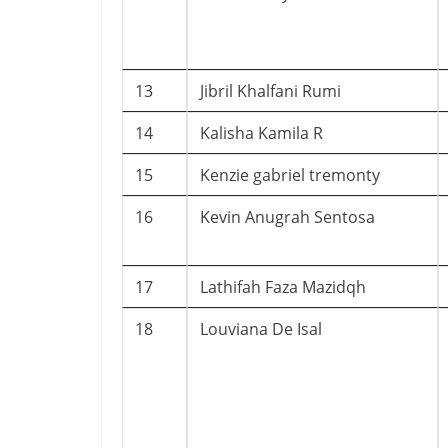
13
Jibril Khalfani Rumi
14
Kalisha Kamila R
15
Kenzie gabriel tremonty
16
Kevin Anugrah Sentosa
17
Lathifah Faza Mazidqh
18
Louviana De Isal