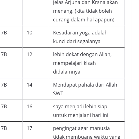
jelas Arjuna dan Krsna akan
menang, (kita tidak boleh
curang dalam hal apapun)
7B
10
Kesadaran yoga adalah
kunci dari segalanya
7B
12
lebih dekat dengan Allah,
mempelajari kisah
didalamnya.
7B
14
Mendapat pahala dari Allah
SWT
7B
16
saya menjadi lebih siap
untuk menjalani hari ini
7B
17
pengingat agar manusia
tidak membuang waktu yang